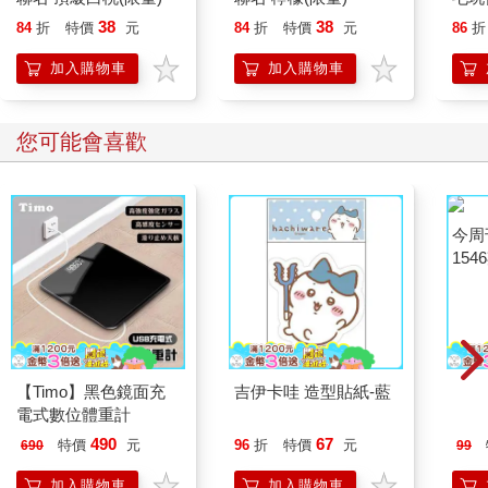
38
38
84
折
特價
元
84
折
特價
元
86
折
加入購物車
加入購物車
您可能會喜歡
【Timo】黑色鏡面充
吉伊卡哇 造型貼紙-藍
今周
電式數位體重計
154
490
67
特價
元
96
折
特價
元
690
99
加入購物車
加入購物車