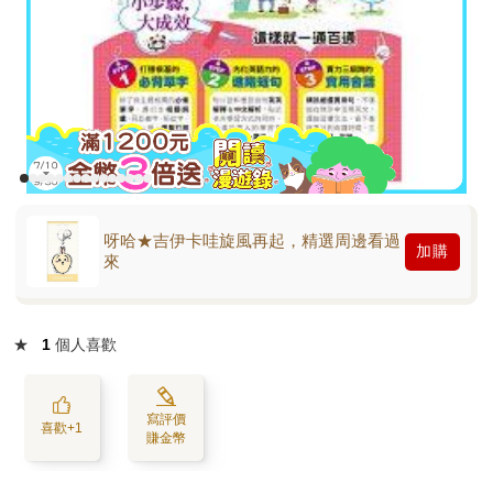
呀哈★吉伊卡哇旋風再起，精選周邊看過
加購
來
★
1
個人喜歡
寫評價
喜歡+1
賺金幣