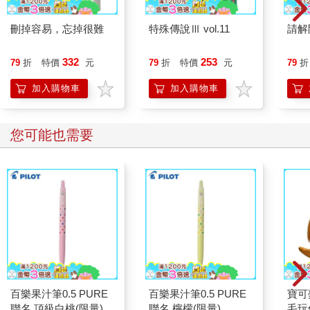
刪掉容易，忘掉很難
特殊傳說Ⅲ vol.11
請解
332
253
79
折
特價
元
79
折
特價
元
79
折
加入購物車
加入購物車
您可能也需要
百樂果汁筆0.5 PURE
百樂果汁筆0.5 PURE
寶可
聯名 頂級白桃(限量)
聯名 檸檬(限量)
毛玩