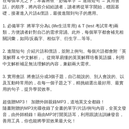
在每個單元之下，本書將依「必備單字 → 進階短句 → 實用會
話」的順序，將內容介紹給讀者，讀者將從單字開始，穩固基
礎，接著進入片語&俚語，最後進階到句子的應用。
1. 必備單字 將單字分為L (life生活常用) & T (test 考試常考)兩
類，方便讀者針對自己的需求背誦。此外，每個單字都會補充相
關詞彙，如同/反義字、相似字、衍生字…等等。
2. 進階短句 介紹片語和俚語，並附上例句。每個片語都會附「英
英解釋 & 中文解析」。從簡單易懂的英英解釋培養英語腦，利用
中文解析補足無法理解的內容，兼顧兩大需求。
3. 實用會話 將會話分成3個子題，自己能說的、別人會說的、以
及互動時常用的，在每一個子題之下，精挑細選出最好用、最實
用的句子，提升學習效率。
超值贈MP3！ 加贈外師親錄MP3，道地英文全都錄！
隨書附贈的MP3光碟收錄了全書的單字/片語/例句內容，全英文發
音，由外師精錄！藉由MP3打開英語耳，利用跟讀法訓練發音，
善用工具，你也能將學習效果最大化！