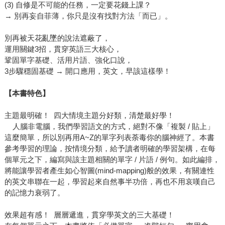
(3) 自修是不可能的任務，一定要花錢上課？
→ 別再妄自菲薄，你只是沒有找對方法「而已」。
別再被天花亂墜的說法遮蔽了，
運用關鍵3招，貫穿英語三大核心，
鞏固單字基礎、活用片語、強化口說，
3步驟穩固基礎 → 開口應用，英文，早該這樣學！
【本書特色】
主題最明確！ 四大情境主題分好類，清楚最好學！
人腦非電腦，我們學習語文的方式，絕對不像「複製 / 貼上」
這麼簡單，所以別再用A~Z的單字列表荼毒你的腦神經了。本書
參考學習的理論，按情境分類，給予讀者明確的學習架構，在每
個單元之下，編寫與該主題相關的單字 / 片語 / 例句。如此編排，
將能讓學習者產生如心智圖(mind-mapping)般的效果，有關連性
的英文串聯在一起，學習起來自然事半功倍，再也不用哀嘆自己
的記憶力衰弱了。
效果超有感！ 層層遞進，貫穿學英文的三大基礎！