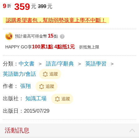
359
9
折
元
399
元
認購希望書包，幫助弱勢孩童上學不中斷！
15
預計最高可得金幣
點
?
100累1點 4點抵1元
HAPPY GO享
折抵無上限
分類：
中文書
＞
語言/字辭典
＞
英語學習
＞
英語聽力/會話
追蹤
作者：
張翔
追蹤
出版社：
知識工場
追蹤
出版日：
2015/07/29
活動訊息