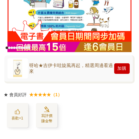
呀哈★吉伊卡哇旋風再起，精選周邊看過
加購
來
★
會員好評
★★★★★（1）
寫評價
喜歡+1
賺金幣