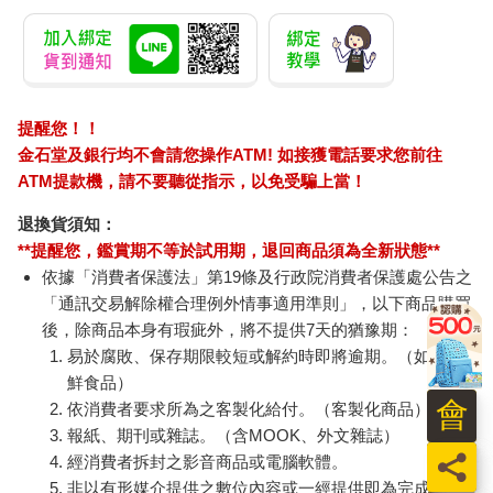
提醒您！！
金石堂及銀行均不會請您操作ATM! 如接獲電話要求您前往
ATM提款機，請不要聽從指示，以免受騙上當！
退換貨須知：
**提醒您，鑑賞期不等於試用期，退回商品須為全新狀態**
依據「消費者保護法」第19條及行政院消費者保護處公告之
「通訊交易解除權合理例外情事適用準則」，以下商品購買
後，除商品本身有瑕疵外，將不提供7天的猶豫期：
易於腐敗、保存期限較短或解約時即將逾期。（如：生
鮮食品）
會
依消費者要求所為之客製化給付。（客製化商品）
報紙、期刊或雜誌。（含MOOK、外文雜誌）
員
經消費者拆封之影音商品或電腦軟體。
非以有形媒介提供之數位內容或一經提供即為完成之線