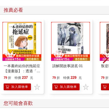
推薦必看
一本書終結你的拖延症
請解開故事謎底 01
叛逆
【漫畫版】：透過「小
行動」打開大腦的行動
237
229
79
折
特價
元
79
折
特價
元
79
折
開關，懶人也能變身
「行動派」的37個科
加入購物車
加入購物車
學方法
您可能會喜歡