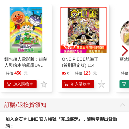
麵包超人電影版：細菌
ONE PIECE航海王
驀然
人與繪本的露露DVD-
(首刷限定版) 114
平裝版
450
123
特價
元
85
折
特價
元
特價
加入購物車
加入購物車
訂購/退換貨須知
加入金石堂 LINE 官方帳號『完成綁定』，隨時掌握出貨動
態：