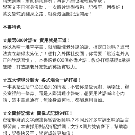
精美插圖，搭配精闢解析，再多片語也能輕鬆擊破，
學英文不再渾身沒勁，一次將片語學得夠、記得牢、用得好！
英文魯蛇的翻身之路，就從最強圖記法開始！
本書特色
☆
嚴選
600
片語
★
實用就是王道！
你以為啃一堆單字書，就能聽懂老外說的話、搞定口說嗎？這想
法實在錯得太落伍了！想打入外國社交圈，你需要「貼近老外真
正的說話習慣」。本書嚴選600個必備片語，教你打穩基礎&掌握
進階，打造讓老外驚艷的英語實戰力。
☆
五大情境分類
★
各式場合一網打盡！
一本囊括生活中必定遇到的情境，不管你是愛玩咖、購物狂、辦
公室裡的一條蟲、還是人際溝通小魯蛇，想要用片語喊出心內
話，這本書通通有，無論身處何地，都能應用自如。
☆
全圖解記憶
★
圖像式記憶
94
狂！
密密麻麻的文字總讓你昏昏欲睡嗎？不同於許多單調乏味的語言
學習書，本書採用對話搭配插圖，文字&圖片雙管齊下，幫助聯
想，記得快又牢，學習成效更加倍！