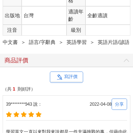
格
適讀年
出版地
台灣
全齡適讀
齡
注音
級別
中文書
＞
語言/字辭典
＞
英語學習
＞
英語片語/諺語
商品評價
寫評價
（共
1
則好評）
分享
39********943 說：
2022-04-08
學習英文一直以來對我來說都是一件充滿挑戰的事，但藉由此