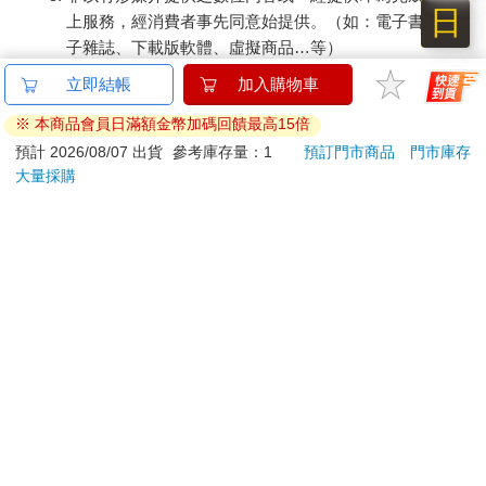
日
上服務，經消費者事先同意始提供。（如：電子書、電
子雜誌、下載版軟體、虛擬商品…等）
已拆封之個人衛生用品。（如：內衣褲、刮鬍刀、除毛
立即結帳
加入購物車
刀…等）
※ 本商品會員日滿額金幣加碼回饋最高15倍
若非上列種類商品，均享有到貨7天的猶豫期（含例假
日）。
預計 2026/08/07 出貨
參考庫存量：1
預訂門市商品
門市庫存
大量採購
辦理退換貨時，商品（組合商品恕無法接受單獨退貨）必須
是您收到商品時的原始狀態（包含商品本體、配件、贈品、
保證書、所有附隨資料文件及原廠內外包裝…等），請勿直
接使用原廠包裝寄送，或於原廠包裝上黏貼紙張或書寫文
字。
退回商品若無法回復原狀，將請您負擔回復原狀所需費用，
嚴重時將影響您的退貨權益。