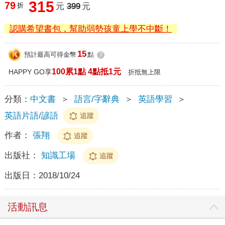
315
79
折
元
399
元
認購希望書包，幫助弱勢孩童上學不中斷！
15
預計最高可得金幣
點
?
100累1點 4點抵1元
HAPPY GO享
折抵無上限
分類：
中文書
＞
語言/字辭典
＞
英語學習
＞
英語片語/諺語
追蹤
作者：
張翔
追蹤
出版社：
知識工場
追蹤
出版日：
2018/10/24
活動訊息