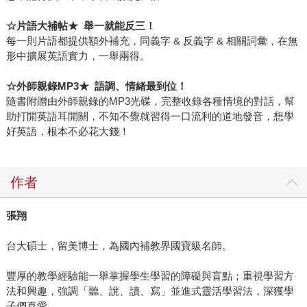
☆
片語大補帖
★
舉一就能反三！
每一則片語都提供額外補充，同義字 & 反義字 & 相關詞彙，在無
形中擴展英語實力，一舉兩得。
☆
外師親錄
MP3
★
語調、情緒最到位！
隨書附贈由外師親錄的MP3光碟，完整收錄各種情境的對話，幫
助打開英語耳開關，不知不覺就習得一口流利的道地發音，想學
好英語，根本不必花大錢！
作者
張翔
台大碩士，留美博士，為國內補教界國寶級名師。
豐厚的教學經驗能一舉掌握學生學習的障礙與盲點；重視學習方
法和興趣，強調「聽、說、讀、寫」並進式靈活學習法，深獲學
子們喜愛。