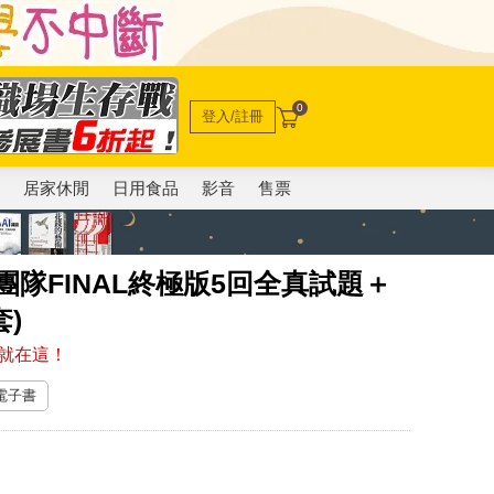
0
登入/註冊
電
居家休閒
日用食品
影音
售票
金團隊FINAL終極版5回全真試題＋
套)
就在這！
 電子書