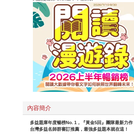
內容簡介
多益題庫年度暢榜
No. 1
，『黃金
5
回』團隊最新力作
台灣多益名師群審訂推薦，最強多益題本就在這！