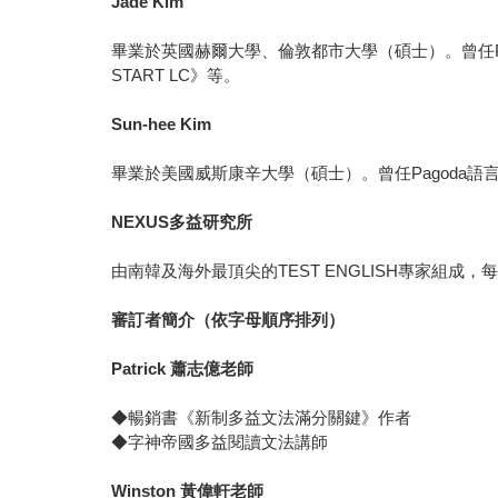
Jade Kim
畢業於英國赫爾大學、倫敦都市大學（碩士）。曾任Pa
START LC》等。
Sun-hee Kim
畢業於美國威斯康辛大學（碩士）。曾任Pagoda語言
NEXUS
多益研究所
由南韓及海外最頂尖的TEST ENGLISH專家組成
審訂者簡介（依字母順序排列）
Patrick
蕭志億老師
◆暢銷書《新制多益文法滿分關鍵》作者
◆字神帝國多益閱讀文法講師
Winston
黃偉軒老師