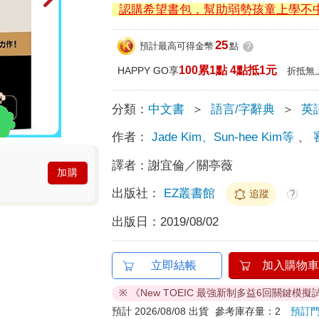
認購希望書包，幫助弱勢孩童上學不
25
預計最高可得金幣
點
?
100累1點 4點抵1元
HAPPY GO享
折抵無
分類：
中文書
＞
語言/字辭典
＞
英
作者：
Jade Kim、Sun-hee Kim等
、
譯者：
謝宜倫／關亭薇
加購
出版社：
EZ叢書館
追蹤
?
出版日：
2019/08/02
立即結帳
加入購物車
※ 《New TOEIC 最強新制多益6回關鍵模
預計 2026/08/08 出貨
參考庫存量：2
預訂