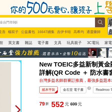
圭吾
楊双子
公益書包
16647續集
吉伊卡哇
高希均
通靈藥師
路邊攤新作
馬斯克
玩具總動員5
超慢跑
館
英文書
雜誌
電子書
文具
玩具親子
3C電玩
家
New TOEIC多益新制黃
詳解(QR Code ＋ 防水書
台灣多益名師群審訂推薦，最強多益題本
?
紙本平裝
金石堂 電子書
Readmoo
552
79
折
元
699
元