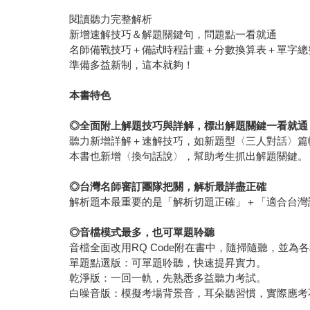
閱讀聽力完整解析
新增速解技巧＆解題關鍵句，問題點一看就通
名師備戰技巧＋備試時程計畫＋分數換算表＋單字總
準備多益新制，這本就夠！
本書特色
◎
全面附上解題技巧與詳解，標出解題關鍵一看就通
聽力新增詳解＋速解技巧，如新題型〈三人對話〉篇
本書也新增〈換句話說〉，幫助考生抓出解題關鍵。
◎
台灣名師審訂團隊把關，解析最詳盡正確
解析題本最重要的是「解析切題正確」＋「適合台灣
◎
音檔模式最多，也可單題聆聽
音檔全面改用RQ Code附在書中，隨掃隨聽，並為
單題點選版：可單題聆聽，快速提昇實力。
乾淨版：一回一軌，先熟悉多益聽力考試。
白噪音版：模擬考場背景音，耳朵聽習慣，實際應考