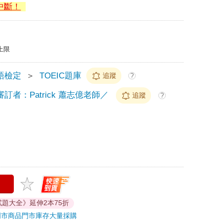
中斷！
上限
語檢定
＞
TOEIC題庫
追蹤
?
審訂者：Patrick 蕭志億老師／
追蹤
?
擬試題大全》延伸2本75折
門市商品
門市庫存
大量採購