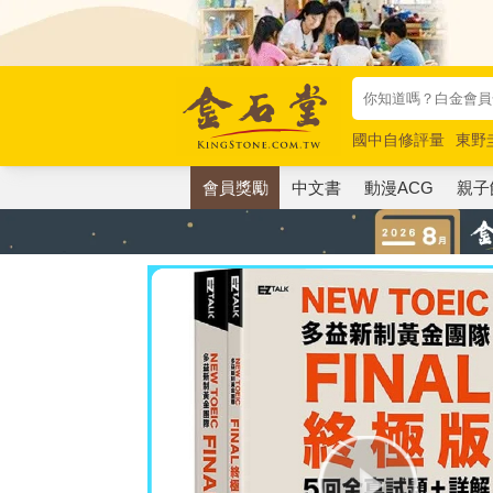
國中自修評量
東野
唯紅花綻放
奧德賽
會員獎勵
中文書
動漫ACG
親子