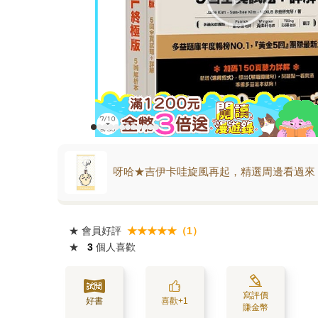
呀哈★吉伊卡哇旋風再起，精選周邊看過來
★
會員好評
★★★★★（1）
★
3
個人喜歡
寫評價
好書
喜歡+1
賺金幣