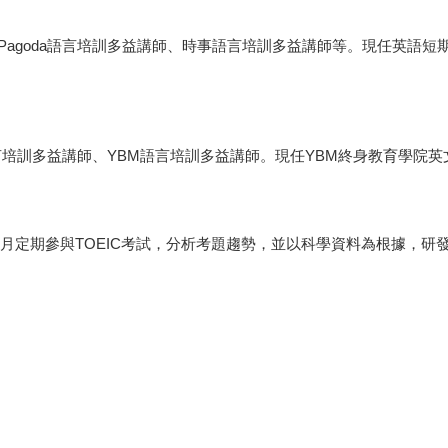
goda語言培訓多益講師、時事語言培訓多益講師等。現任英語短期培訓
培訓多益講師、YBM語言培訓多益講師。現任YBM終身教育學院英文系教
，每月定期參與TOEIC考試，分析考題趨勢，並以科學資料為根據，研發