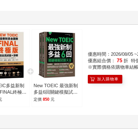
優惠時間：2026/08/05 ~20
優惠組合價：
75
折
特
※實際價格依購物車結
加入購物車
OEIC多益新制
New TOEIC 最強新制
FINAL終極版
多益6回關鍵模擬試題
試題＋詳解
大全：全面制霸聽力＋
元
定價
850
元
de ＋ 防水書
閱讀所有考題，奪下黃
金證書勢不可當（題本
＋解析雙書裝）(附QR
Code線上音檔)