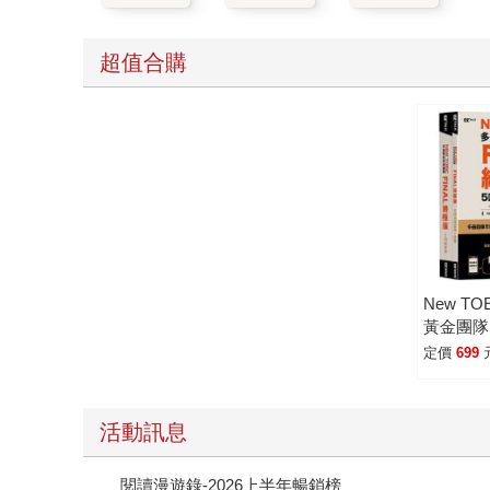
超值合購
New T
黃金團隊
5回全真
定價
699
(QR Co
套)
活動訊息
閱讀漫遊錄-2026上半年暢銷榜