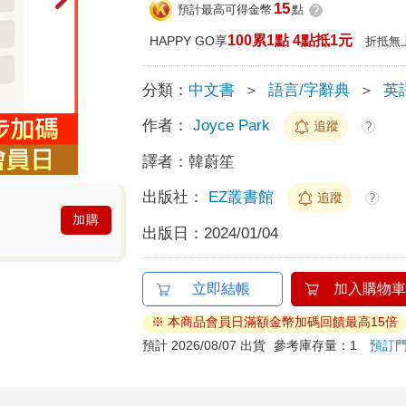
15
預計最高可得金幣
點
?
100累1點 4點抵1元
HAPPY GO享
折抵無
分類：
中文書
＞
語言/字辭典
＞
英
作者：
Joyce Park
追蹤
?
譯者：
韓蔚笙
出版社：
EZ叢書館
追蹤
?
加購
出版日：
2024/01/04
立即結帳
加入購物車
※ 本商品會員日滿額金幣加碼回饋最高15倍
預計 2026/08/07 出貨
參考庫存量：1
預訂