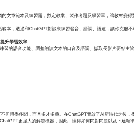
須的文章範本及練習題，擬定教案、製作考題及學習單，讓教材變得
範本，透過和ChatGPT對談來練習發音、語調、語速，讓你克服
，提升學習效率
對話練習的語音功能、調整朗讀文本的口音及語調、擷取長影片要點主
atGPT不但博學多聞，而且多才多藝。在ChatGPT開啟了AI新時代
為比ChatGPT更強大的解題機器，因此，懂得如何問對問題以及下達