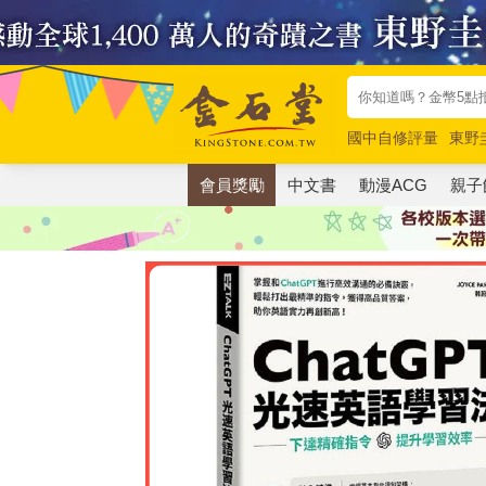
國中自修評量
東野
唯紅花綻放
奧德賽
會員獎勵
中文書
動漫ACG
親子