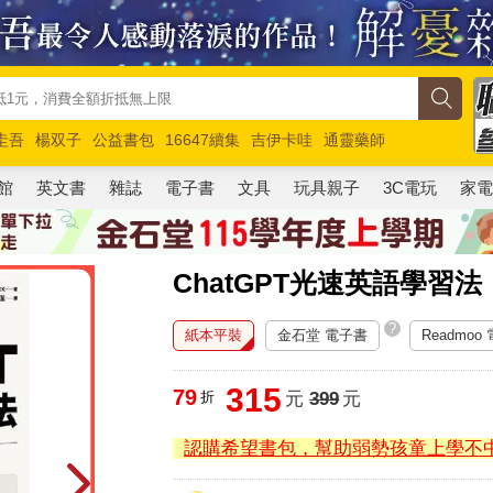
圭吾
楊双子
公益書包
16647續集
吉伊卡哇
通靈藥師
路邊攤新作
馬斯克
玩具總動員5
超慢跑
館
英文書
雜誌
電子書
文具
玩具親子
3C電玩
家
ChatGPT光速英語學
?
紙本平裝
金石堂 電子書
Readmoo
315
79
折
元
399
元
認購希望書包，幫助弱勢孩童上學不