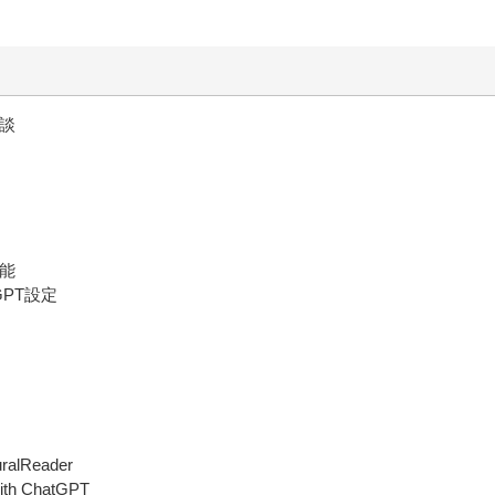
對談
功能
GPT設定
lReader
h ChatGPT