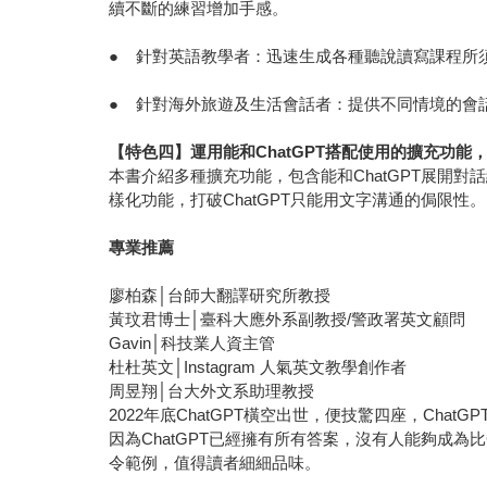
續不斷的練習增加手感。
● 針對英語教學者：迅速生成各種聽說讀寫課程所
● 針對海外旅遊及生活會話者：提供不同情境的會話
【特色四】運用能和ChatGPT搭配使用的擴充功能
本書介紹多種擴充功能，包含能和ChatGPT展開
樣化功能，打破ChatGPT只能用文字溝通的侷限性。
專業推薦
廖柏森│台師大翻譯研究所教授
黃玟君博士│臺科大應外系副教授/警政署英文顧問
Gavin│科技業人資主管
杜杜英文│Instagram 人氣英文教學創作者
周昱翔│台大外文系助理教授
2022年底ChatGPT橫空出世，便技驚四座，Ch
因為ChatGPT已經擁有所有答案，沒有人能夠成
令範例，值得讀者細細品味。