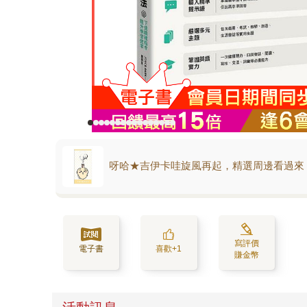
呀哈★吉伊卡哇旋風再起，精選周邊看過來
寫評價
電子書
喜歡+1
賺金幣