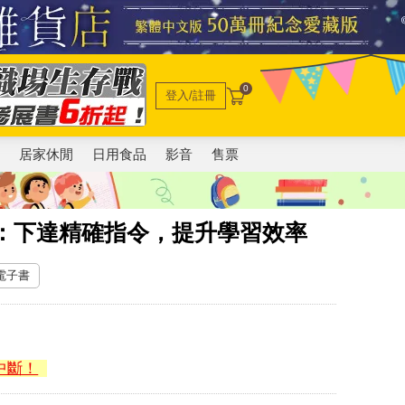
0
登入/註冊
電
居家休閒
日用食品
影音
售票
習法：下達精確指令，提升學習效率
 電子書
中斷！