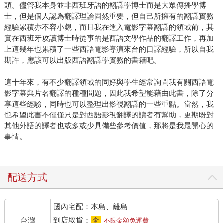
頭。儘管我本身並非西班牙語的翻譯學博士而是大眾傳播學博
士，但是個人認為翻譯理論固然重要，但自己所擁有的翻譯實務
經驗累積亦不容小覷，而且我在進入電影字幕翻譯的領域前，其
實在西班牙攻讀博士時從事的是西語文學作品的翻譯工作，再加
上這幾年也累積了一些西語電影導演來台的口譯經驗，所以自我
期許，應該可以出版西語翻譯學實務的書籍吧。
這十年來，有不少翻譯領域的同好與學生經常詢問我有關西語電
影字幕與片名翻譯的種種問題，因此我希望能藉由此書，除了分
享這些經驗，同時也可以整理出影視翻譯的一些重點。當然，我
也希望此書不僅僅只是對西語影視翻譯的讀者有幫助，更期盼對
其他外語的譯者也或多或少具備些參考價值，那將是我最開心的
事情。
配送方式
國內宅配：本島、離島
到店取貨：
台灣
不限金額免運費