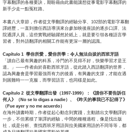
字幕翻譯的各種要訣，期盼藉由此書能讓想從事電影字幕翻譯的
新手少走一點冤枉路。
本書八大章節，作者從文學翻譯的經驗分享、102部的電影字幕翻
譯經歷，一直到擔任西語導演來台參加映後座談的逐步口譯、法
院通譯人員，這些實戰經驗躍然於紙上，就是要引領各種語言學
習者，對外語翻譯的相關工作能有更深一層的認識。
Capítulo 1
學你所愛，愛你所學：令人無法自拔的西班牙語
「讀自己最有興趣的科系，冷門的不見得不好，快樂學習才是王
道。」――作者由於喜歡西班牙語，從此踏入西語翻譯的世界，
認為興趣會是學習最強而有力的後盾，有興趣的支撐，才能在遇
到困難時一一克服，而學習語言，也同樣是如此。
Capítulo 2
從文學翻譯出發（1997-1999）：《請你不要告訴任
何人》（No se lo digas a nadie）、《昨天的事我已不記得了》
（Fue ayer y no me acuerdo）
在海外讀書時期，作者從起心動念到實踐，主動踏出文學翻譯的
一步，不但累積了筆譯的經驗，中間的種種過程，像是找出版
社，或是分析、查找西班牙用語與拉美國家用語的不同等等，都
成為日後翻譯拉美國家電影的基礎。