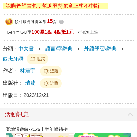
認購希望書包，幫助弱勢孩童上學不中斷！
15
預計最高可得金幣
點
?
100累1點 4點抵1元
HAPPY GO享
折抵無上限
分類：
中文書
＞
語言/字辭典
＞
外語學習/辭典
＞
西班牙語
追蹤
作者：
林震宇
追蹤
出版社：
瑞蘭
追蹤
出版日：
2023/12/21
活動訊息
閱讀漫遊錄-2026上半年暢銷榜