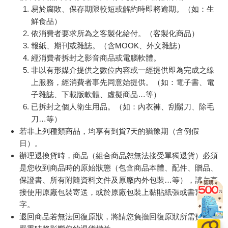
易於腐敗、保存期限較短或解約時即將逾期。（如：生
鮮食品）
依消費者要求所為之客製化給付。（客製化商品）
報紙、期刊或雜誌。（含MOOK、外文雜誌）
經消費者拆封之影音商品或電腦軟體。
非以有形媒介提供之數位內容或一經提供即為完成之線
上服務，經消費者事先同意始提供。（如：電子書、電
子雜誌、下載版軟體、虛擬商品…等）
已拆封之個人衛生用品。（如：內衣褲、刮鬍刀、除毛
刀…等）
若非上列種類商品，均享有到貨7天的猶豫期（含例假
日）。
辦理退換貨時，商品（組合商品恕無法接受單獨退貨）必須
是您收到商品時的原始狀態（包含商品本體、配件、贈品、
保證書、所有附隨資料文件及原廠內外包裝…等），請勿直
接使用原廠包裝寄送，或於原廠包裝上黏貼紙張或書寫文
字。
退回商品若無法回復原狀，將請您負擔回復原狀所需費用，