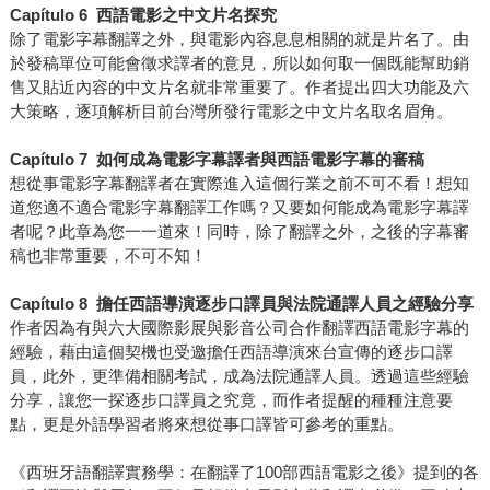
Capítulo 6
西語電影之中文片名探究
除了電影字幕翻譯之外，與電影內容息息相關的就是片名了。由
於發稿單位可能會徵求譯者的意見，所以如何取一個既能幫助銷
售又貼近內容的中文片名就非常重要了。作者提出四大功能及六
大策略，逐項解析目前台灣所發行電影之中文片名取名眉角。
Capítulo 7
如何成為電影字幕譯者與西語電影字幕的審稿
想從事電影字幕翻譯者在實際進入這個行業之前不可不看！想知
道您適不適合電影字幕翻譯工作嗎？又要如何能成為電影字幕譯
者呢？此章為您一一道來！同時，除了翻譯之外，之後的字幕審
稿也非常重要，不可不知！
Capítulo 8
擔任西語導演逐步口譯員與法院通譯人員之經驗分享
作者因為有與六大國際影展與影音公司合作翻譯西語電影字幕的
經驗，藉由這個契機也受邀擔任西語導演來台宣傳的逐步口譯
員，此外，更準備相關考試，成為法院通譯人員。透過這些經驗
分享，讓您一探逐步口譯員之究竟，而作者提醒的種種注意要
點，更是外語學習者將來想從事口譯皆可參考的重點。
《西班牙語翻譯實務學：在翻譯了100部西語電影之後》提到的各