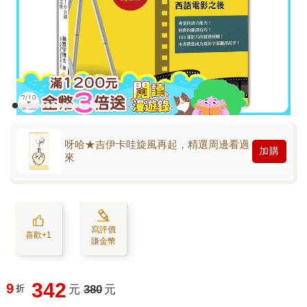
呀哈★吉伊卡哇旋風再起，精選周邊看過
加購
來
寫評價
喜歡+1
賺金幣
342
9
折
元
380
元