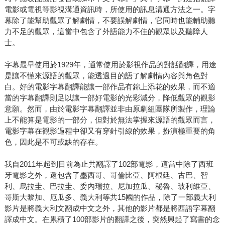
電影或電視等影視溝通資訊時，所使用的訊息溝通方法之一。字
幕除了能幫助觀眾了解劇情，不要誤解劇情，它同時也能輔助聽
力不足的觀眾，這當中包含了外語能力不佳的觀眾以及聽障人
士。
字幕最早使用於1929年，通常使用於影視作品的對話翻譯，用途
是讓不懂來源語的觀眾，能透過目的語了解劇情內容與角色對
白。好的電影字幕翻譯能讓一部作品有錦上添花的效果，而不適
當的字幕翻譯則足以讓一部好電影的光彩減分，降低觀眾的觀影
意願。然而，由於電影字幕翻譯並非由原劇組團隊所製作，理論
上不能算是電影的一部分，但對於無法掌握來源語的觀眾而言，
電影字幕在觀影過程中卻又有穿針引線的效果，扮演極重要的角
色，因此是不可或缺的存在。
我自2011年起到目前為止共翻譯了102部電影，這當中除了西班
牙電影之外，還包含了墨西哥、哥倫比亞、阿根廷、古巴、智
利、烏拉圭、巴拉圭、委內瑞拉、尼加拉瓜、秘魯、玻利維亞、
哥斯大黎加、厄瓜多、義大利等共15國的作品，除了一部義大利
影片是將義大利文翻成中文之外，其他的影片都是將西語字幕翻
譯成中文。在累積了100部影片的翻譯之後，突然興起了寫書的念