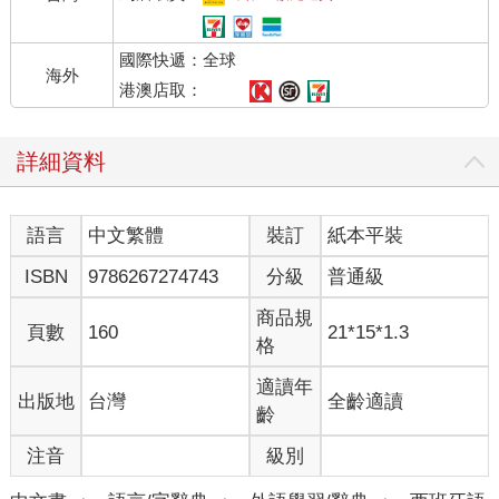
國際快遞：全球
海外
港澳店取：
詳細資料
語言
中文繁體
裝訂
紙本平裝
ISBN
9786267274743
分級
普通級
商品規
頁數
160
21*15*1.3
格
適讀年
出版地
台灣
全齡適讀
齡
注音
級別