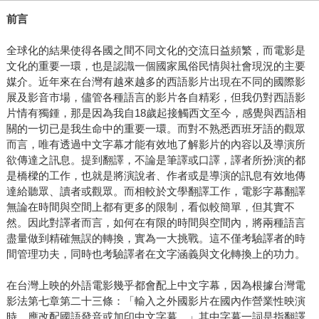
前言
全球化的結果使得各國之間不同文化的交流日益頻繁，而電影是
文化的重要一環，也是認識一個國家風俗民情與社會現況的主要
媒介。近年來在台灣有越來越多的西語影片出現在不同的國際影
展及影音市場，儘管各種語言的影片各自精彩，但我仍對西語影
片情有獨鍾，那是因為我自18歲起接觸西文至今，感覺與西語相
關的一切已是我生命中的重要一環。而對不熟悉西班牙語的觀眾
而言，唯有透過中文字幕才能有效地了解影片的內容以及導演所
欲傳達之訊息。提到翻譯，不論是筆譯或口譯，譯者所扮演的都
是橋樑的工作，也就是將演說者、作者或是導演的訊息有效地傳
達給聽眾、讀者或觀眾。而相較於文學翻譯工作，電影字幕翻譯
無論在時間與空間上都有更多的限制，看似較簡單，但其實不
然。因此對譯者而言，如何在有限的時間與空間內，將兩種語言
盡量做到精確無誤的轉換，實為一大挑戰。這不僅考驗譯者的時
間管理功夫，同時也考驗譯者在文字涵義與文化轉換上的功力。
在台灣上映的外語電影幾乎都會配上中文字幕，因為根據台灣電
影法第七章第二十三條：「輸入之外國影片在國內作營業性映演
時，應改配國語發音或加印中文字幕。」其中字幕一詞是指翻譯