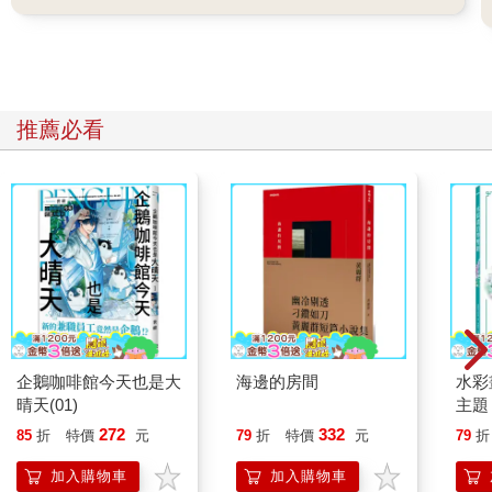
推薦必看
企鵝咖啡館今天也是大
海邊的房間
水彩
晴天(01)
主題
點，
272
332
85
折
特價
元
79
折
特價
元
79
折
繪畫
加入購物車
加入購物車