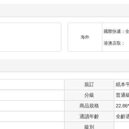
的水可以給當地牧民圈養的牲畜用。
 庫布其沙漠的中心地帶，作為居民的飲水和灌溉的水源。工程開建於2
複雜和氣候惡劣等困難，又採用了先進的施工設備，逐步推進。經過
國際快遞：
海外
港澳店取：
裝訂
紙本
分級
普通
商品規格
22.86
適讀年齡
全齡
級別