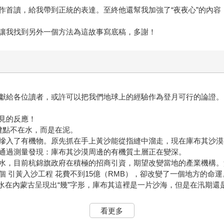
作首讀，給我帶到正統的表達。至終他還幫我加強了“夜夜心”的內容
讓我找到另外一個方法為這故事寫底稿，多謝！
獻給各位讀者，或許可以把我們地球上的經驗作為登月可行的論證。
見的反應！
鍵點不在水，而是在泥。
摻入了有機物。原先抓在手上黃沙能從指縫中溜走，現在庫布其沙漠
通過測量發現：庫布其沙漠周邊的有機質土層正在變深。
水，目前杭錦旗政府在積極的招商引資，期望改變當地的產業機構。黃
 引黃入沙工程 花費不到15億（RMB），卻改變了一個地方的命運
河水在內蒙古呈現出“幾”字形，庫布其這裡是一片沙海，但是在汛期
看更多
主幹道周圍挖渠。這些河渠在平時沒有流動的活水，當汛期來時，黃