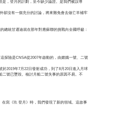
但是，登月的計劃，至今缺少論證。是我們被誤導
外卻沒有一個充分的討論，將來難免會去做亡羊補牢
輕的總統甘迺迪就在那年對應蘇聯的挑戰向全國呼籲：
kin 盆地。這探險是CNSA從2007年啟動的，由嫦娥一號、二號
於2019年7月22日發射成功，到了8月20日進入月球
：月船二號已墜毀。檢討月船二號失事的原因不易。不
。在寫《玖 登月》時，我們發現了新的領域。這故事