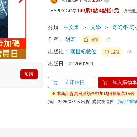
預計最高可得金幣
點
?
100累1點 4點抵1元
HAPPY GO享
折抵無
分類：
中文書
＞
文學
＞
奇幻/科幻
作者：
胡宏
追蹤
?
出版社：
漢世紀數位
追蹤
?
出版日：
2026/02/01
加購
立即結帳
加入購物車
※ 本商品會員日滿額金幣加碼回饋最高15倍
預計 2026/08/15 出貨
購買後進貨
預訂門市