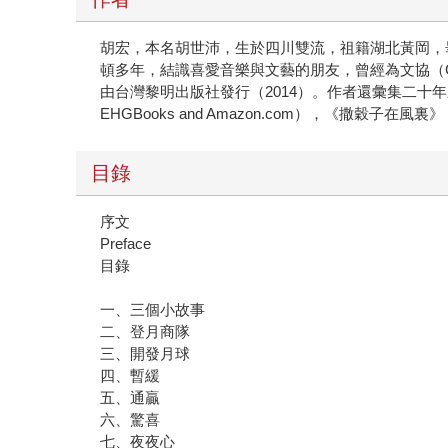
胡宏，本名胡世沛，生於四川雙流，祖籍湖北黃岡，
頓多年，結識喜愛音樂與文藝的朋友，曾經為文協（G
由台灣黎明出版社發行（2014）。作者還彙集二十
EHGBooks and Amazon.com），《撒穀子在風裏》（2
目錄
序文
Preface
目錄
一、三個小故事
二、登月商隊
三、開發月球
四、暫緩
五、通贏
六、驚喜
七、夜夜心