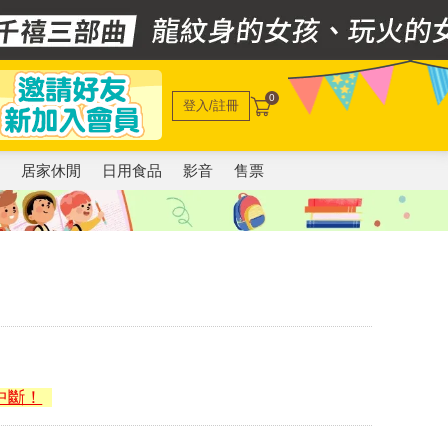
0
登入/註冊
電
居家休閒
日用食品
影音
售票
中斷！