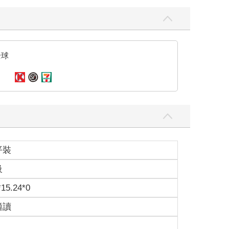
004年，全長185公里，總投資額為3.6億元
六年的努力，終於一期工程在2010年通了！
全球
平裝
級
*15.24*0
適讀