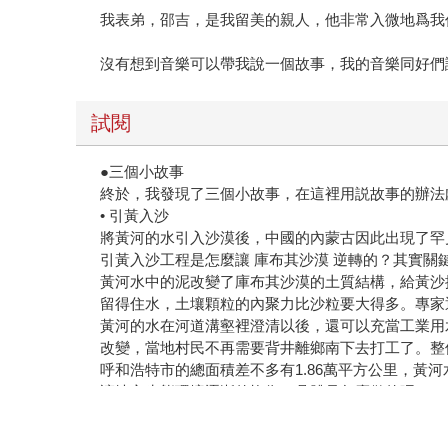
我表弟，邵吉，是我留美的親人，他非常入微地爲我
沒有想到音樂可以帶我說一個故事，我的音樂同好們
試閱
●三個小故事
終於，我發現了三個小故事，在這裡用説故事的辦法
• 引黃入沙
將黃河的水引入沙漠後，中國的內蒙古因此出現了罕
引黃入沙工程是怎麼讓 庫布其沙漠 逆轉的？其實關
黃河水中的泥改變了庫布其沙漠的土質結構，給黃沙
留得住水，土壤顆粒的內聚力比沙粒要大得多。專家
黃河的水在河道溝壑裡澄清以後，還可以充當工業用
改變，當地村民不再需要背井離鄉南下去打工了。整個
呼和浩特市的總面積差不多有1.86萬平方公里，黃
讓地方生態環境逐漸的恢復。具體是怎麼做的呢？
這就叫做“引黃入沙”的工程，“黃”指的就是在黃河