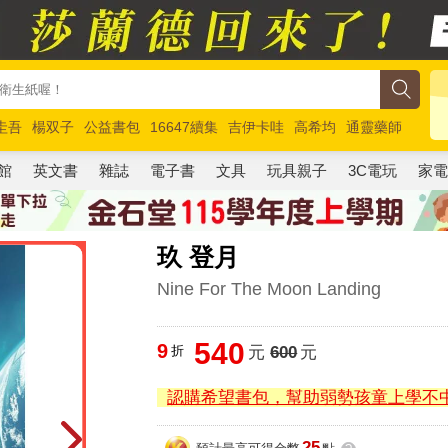
圭吾
楊双子
公益書包
16647續集
吉伊卡哇
高希均
通靈藥師
路邊攤新作
馬斯克
玩具總動員5
超慢跑
館
英文書
雜誌
電子書
文具
玩具親子
3C電玩
家
玖 登月
Nine For The Moon Landing
540
9
折
元
600
元
認購希望書包，幫助弱勢孩童上學不
25