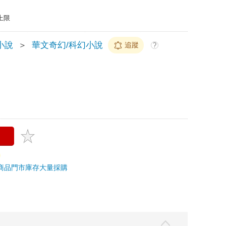
上限
小說
＞
華文奇幻/科幻小說
追蹤
?
商品
門市庫存
大量採購