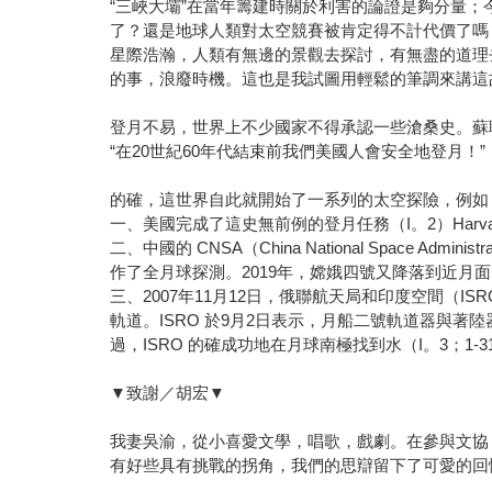
“三峽大壩”在當年籌建時關於利害的論證是夠分量
了？還是地球人類對太空競賽被肯定得不計代價了嗎
星際浩瀚，人類有無邊的景觀去探討，有無盡的道理
的事，浪廢時機。這也是我試圖用輕鬆的筆調來講這
登月不易，世界上不少國家不得承認一些滄桑史。蘇
“在20世紀60年代結束前我們美國人會安全地登月！”
的確，這世界自此就開始了一系列的太空探險，例如
一、美國完成了這史無前例的登月任務（I。2）Harvard Uiv
二、中國的 CNSA（China National Space 
作了全月球探測。2019年，嫦娥四號又降落到近月
三、2007年11月12日，俄聯航天局和印度空間（I
軌道。ISRO 於9月2日表示，月船二號軌道器與
過，ISRO 的確成功地在月球南極找到水（I。3；1-31
▼致謝／胡宏▼
我妻吳渝，從小喜愛文學，唱歌，戲劇。在參與文協
有好些具有挑戰的拐角，我們的思辯留下了可愛的回