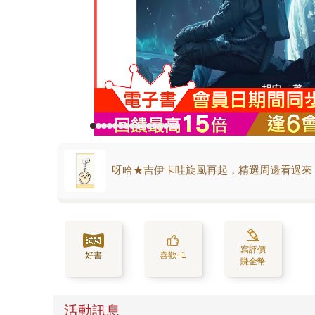
呀哈★吉伊卡哇旋風再起，精選周邊看過來
寫評價
好書
喜歡+1
賺金幣
活動訊息