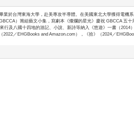
畢業於台灣東海大學，赴美專攻半導體。在美國東北大學獲得電機系
BCCA）籌組藝文小集，寫劇本《燦爛的星光》慶祝 GBCCA 五
年來行及八國十四地的游記、小說、新詩等納入《悠遊》一書（2014）
022／EHGBooks and Amazon.com），《拾》（2024／EHGBooks