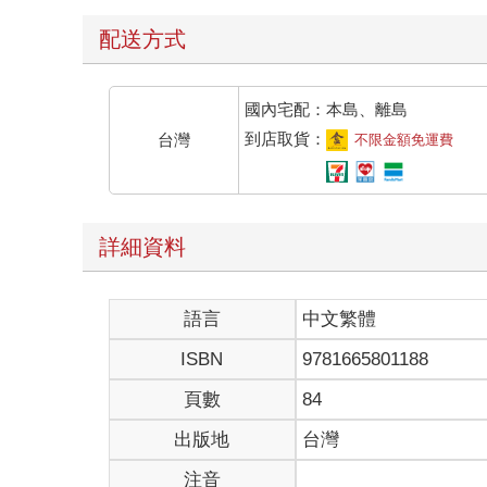
壑被洪水填成了一個個大小不一的沙塘，這些沙塘裡
這工程的計畫是在黃河兩岸建設 引水渠，將黃河水引入
配送方式
（RMB）。在建設過程中，施工人員克服了沙漠地形
國內宅配：本島、離島
到店取貨：
台灣
不限金額免運費
詳細資料
語言
中文繁體
ISBN
9781665801188
頁數
84
出版地
台灣
注音