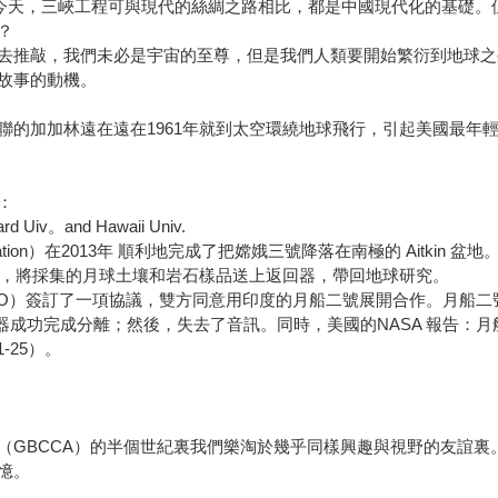
；今天，三峽工程可與現代的絲綢之路相比，都是中國現代化的基礎。
？
去推敲，我們未必是宇宙的至尊，但是我們人類要開始繁衍到地球之
故事的動機。
聯的加加林遠在遠在1961年就到太空環繞地球飛行，引起美國最年
：
。and Hawaii Univ.
Administration）在2013年 順利地完成了把嫦娥三號降落在南極的 Ait
面，將採集的月球土壤和岩石樣品送上返回器，帶回地球研究。
SRO）簽訂了一項協議，雙方同意用印度的月船二號展開合作。月船二號
著陸器成功完成分離；然後，失去了音訊。同時，美國的NASA 報告
-25）。
（GBCCA）的半個世紀裏我們樂淘於幾乎同樣興趣與視野的友誼裏
憶。