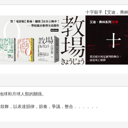
十字殺手【艾迪．弗林系列 前傳
地球和月球人類的關係。
的鼓舞，以表達韻律，節奏，爭議，整合．．．．．．