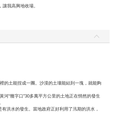
，讓我高興地收場。
裡的土能捏成一團。沙漠的土壤能結到一塊，就能夠
河“幾字口”30多萬平方公里的土地正在悄然的發生
。
還是有洪水的發生。當地政府正好利用了汛期的洪水，
河水會暴漲，洪水漫過人工渠就灌進了沙漠裡，沙漠溝