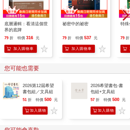
底層邏輯：看清這個世
祕密中的祕密
特殊傳
界的底牌
316
537
79
折
特價
元
79
折
特價
元
79
折
加入購物車
加入購物車
您可能也需要
2026第12屆希望
2026希望書包-書
書包組／文具組
包組+文具組
500
500
51
折
特價
元
57
折
特價
元
加入購物
加入購物
車
車