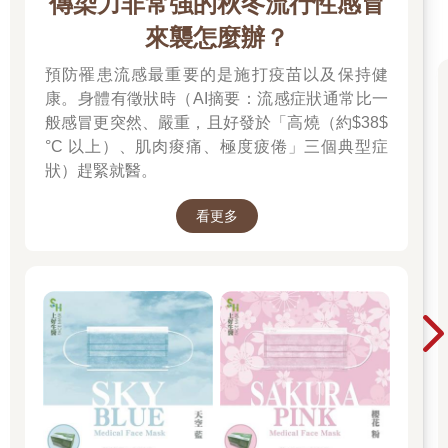
傳染力非常強的秋冬流行性感冒
來襲怎麼辦？
預防罹患流感最重要的是施打疫苗以及保持健
康。身體有徵狀時（AI摘要：流感症狀通常比一
般感冒更突然、嚴重，且好發於「高燒（約$38$
°C 以上）、肌肉痠痛、極度疲倦」三個典型症
狀）趕緊就醫。
看更多