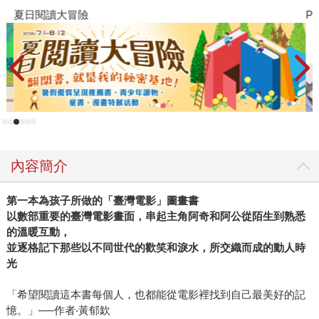
夏日閱讀大冒險
P
內容簡介
第一本為孩子所做的「臺灣電影」圖畫書
以數部重要的臺灣電影畫面，串起主角阿奇和阿公從陌生到熟悉
的溫暖互動，
並逐格記下那些以不同世代的歡笑和淚水，所交織而成的動人時
光
「希望閱讀這本書每個人，也都能從電影裡找到自己最美好的記
憶。」──作者‧黃郁欽