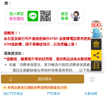
態：
提醒您！！
金石堂及銀行均不會請您操作ATM! 如接獲電話要求您前往
會
ATM提款機，請不要聽從指示，以免受騙上當！
員
退換貨須知：
**提醒您，鑑賞期不等於試用期，退回商品須為全新狀態**
日
依據「消費者保護法」第19條及行政院消費者保護處公告之
「通訊交易解除權合理例外情事適用準則」，以下商品購買
後，除商品本身有瑕疵外，將不提供7天的猶豫期：
貨到通知
易於腐敗、保存期限較短或解約時即將逾期。（如：生
鮮食品）
※ 本商品會員日滿額金幣加碼回饋最高15倍
依消費者要求所為之客製化給付。（客製化商品）
預訂門市商品
門市庫存
大量採購
報紙、期刊或雜誌。（含MOOK、外文雜誌）
經消費者拆封之影音商品或電腦軟體。