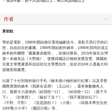
＊適讀年齡：親子共讀5歲以上；獨立閱讀8歲以上
作者
黃郁欽
學的是電影，1986年開始擔任電視編劇迄今。喜歡天馬行空的幻
想，自由自在的畫圖。1988年開始創作繪本，1996年與同好成立
繪本創作團體「圖畫書俱樂部」，並擔任隊長。2015年催生台灣
第一本繪本誌《大野狼》。曾獲得國語日報牧笛獎首獎、陳國政
兒童文學獎優選和信誼幼兒文學獎佳作，並於2016年入選義大利
波隆那插畫獎。
出版了十分別致的旅行手札《繪本感小物的旅行紀事》以及享譽
國際展覽的繪本《我家在這裡》（玉山社），還有無數膾炙人
口、風靡大小讀者的《給我咬一口》、《給你咬一口》（親子天
下）、《好東西》、《躲好了沒？》、《我不要跟你玩了》、
《不對、不對》、《這是誰的？》（小魯）、《烏魯木齊先生的
1000隻小小羊》（國語日報）等。