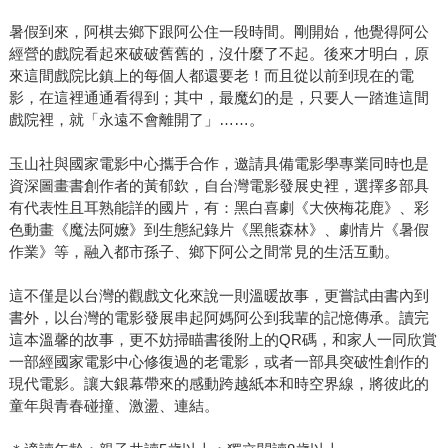
暑假到來，阿棋去鄉下跟阿公住一段時間。剛開始，他覺得阿公
經營的戲院看起來破破舊舊的，沒什麼了不起。後來才明白，原
來這間戲院比鎮上的每個人都還要老！而且從以前到現在的電
影，在這裡通通看得到；其中，最魔幻的是，只要人一踏進這間
戲院裡，就「永遠不會離開了」……。
玉山社與國家電影中心攜手合作，邀請具備電影學專業同時也是
資深圖畫書創作者的黃郁欽，自台灣電影發展史裡，選擇多部具
有代表性且耳熟能詳的國片，有：黑白喜劇《大俠梅花鹿》、彩
色動畫《魔法阿嬤》到生態紀錄片《黑熊森林》、劇情片《暑假
作業》等，融入都市孫子、鄉下阿公之間常見的生活互動。
這不僅是以台灣的觀戲文化來說一則溫暖故事，更嘗試由書內到
書外，以台灣的電影發展串起阿媽阿公到我輩的記憶傳承。讀完
這本溫馨的故事，更不妨掃瞄書後附上的QR碼，和家人一同欣賞
一部經國家電影中心修復過的老電影，或者一部具突破性創作的
現代電影。讓大銀幕帶來的感動跨越紙本和時空界線，將彼此的
童年與青春碰撞、激盪、連結。