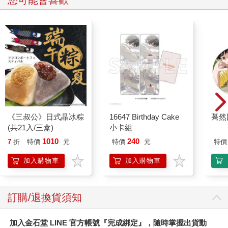
您可能會喜歡
《三叔公》日式晶冰粽
16647 Birthday Cake
驀然
(共21入/三盒)
小卡組
1010
240
7
折
特價
元
特價
元
特價
加入購物車
加入購物車
訂購/退換貨須知
加入金石堂 LINE 官方帳號『完成綁定』，隨時掌握出貨動