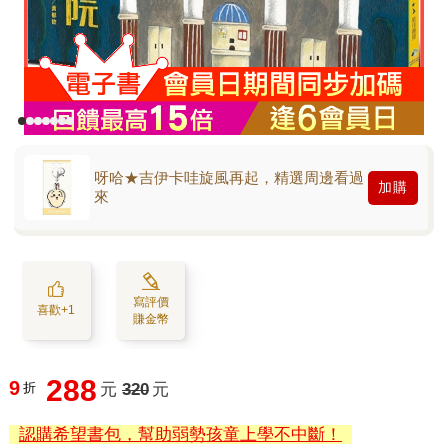
呀哈★吉伊卡哇旋風再起，精選周邊看過
加購
來
寫評價
喜歡+1
賺金幣
288
9
折
元
320
元
認購希望書包，幫助弱勢孩童上學不中斷！