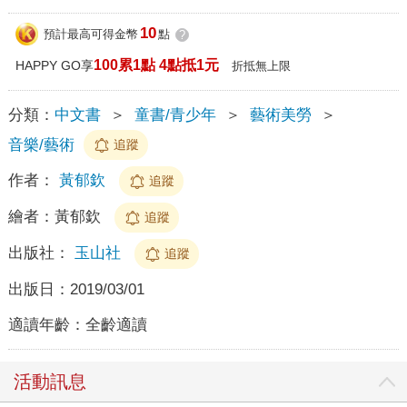
10
預計最高可得金幣
點
?
100累1點 4點抵1元
HAPPY GO享
折抵無上限
分類：
中文書
＞
童書/青少年
＞
藝術美勞
＞
音樂/藝術
追蹤
作者：
黃郁欽
追蹤
繪者：
黃郁欽
追蹤
出版社：
玉山社
追蹤
出版日：
2019/03/01
適讀年齡：
全齡適讀
活動訊息