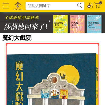
0
魔幻大戲院