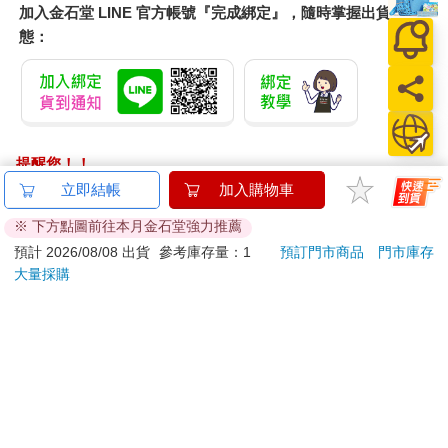
加入金石堂 LINE 官方帳號『完成綁定』，隨時掌握出貨動
態：
提醒您！！
金石堂及銀行均不會請您操作ATM! 如接獲電話要求您前往
立即結帳
加入購物車
ATM提款機，請不要聽從指示，以免受騙上當！
※ 下方點圖前往本月金石堂強力推薦
退換貨須知：
預計 2026/08/08 出貨
參考庫存量：1
預訂門市商品
門市庫存
大量採購
**提醒您，鑑賞期不等於試用期，退回商品須為全新狀態**
依據「消費者保護法」第19條及行政院消費者保護處公告之
「通訊交易解除權合理例外情事適用準則」，以下商品購買
後，除商品本身有瑕疵外，將不提供7天的猶豫期：
易於腐敗、保存期限較短或解約時即將逾期。（如：生
鮮食品）
依消費者要求所為之客製化給付。（客製化商品）
報紙、期刊或雜誌。（含MOOK、外文雜誌）