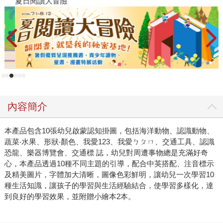
夏日閱讀大冒險
P
內容簡介
本產品包含10張幼兒啟蒙認知掛圖，包括海洋動物、認識動物、
蔬菜‧水果、形狀‧顏色、我愛123、我愛ㄅㄆㄇ、交通工具、認識
恐龍、樂器博覽會、交通標 誌，幼兒對周遭事物總是充滿好奇
心，本產品透過10種不同主題的引導，配合中英搭配、注音標示
及精美圖片，字體加大清晰，圖像色彩鮮明，讓幼兒一次學習10
種生活知識，讓孩子的學習與生活經驗結合，使學習多樣化，達
到良好的學習效果，並附贈小繪本2本。