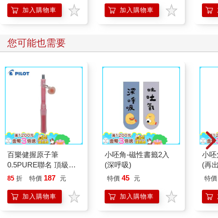
加入購物車
加入購物車
您可能也需要
百樂健握原子筆
小呸角-磁性書籤2入
小呸
0.5PURE聯名 頂級白
(深呼吸)
(再出
桃(限量)
187
45
85
折
特價
元
特價
元
特價
加入購物車
加入購物車