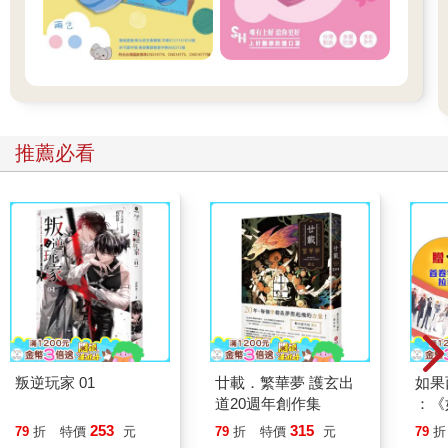
推薦必看
叛逆玩家 01
廿載．繁華夢 護玄出
如果
道20週年創作集
：《
喵》
253
315
79
折
特價
元
79
折
特價
元
79
折
【首