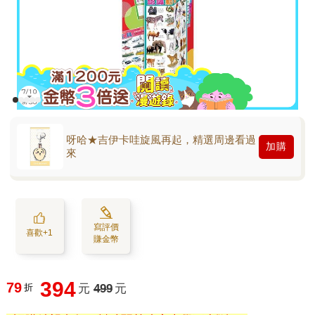
呀哈★吉伊卡哇旋風再起，精選周邊看過
加購
來
寫評價
喜歡+1
賺金幣
394
79
折
元
499
元