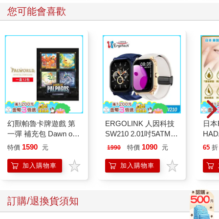
您可能會喜歡
幻獸帕魯卡牌遊戲 第
ERGOLINK 人因科技
日本
一彈 補充包 Dawn of
SW210 2.01吋5ATM游
HA
Palpagos（日文版一
泳心率血氧藍牙通話腕
金緻
1590
1090
特價
元
特價
元
65
折
1990
盒）
錶
濕潤
140
加入購物車
加入購物車
臉部
顏保
訂購/退換貨須知