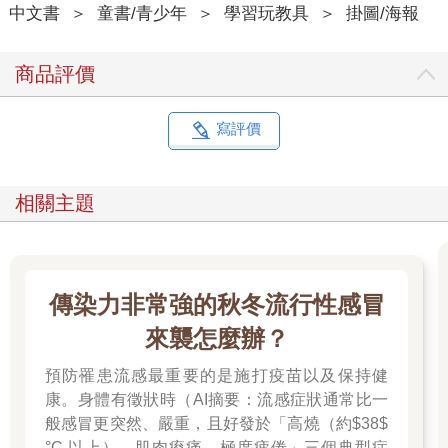
中文書
＞
童書/青少年
＞
學習玩教具
＞
掛圖/海報
商品評價
寫評價
相關主題
傳染力非常強的秋冬流行性感冒
來襲怎麼辦？
預防罹患流感最重要的是施打疫苗以及保持健
康。身體有徵狀時（AI摘要：流感症狀通常比一
般感冒更突然、嚴重，且好發於「高燒（約$38$
°C 以上）、肌肉痠痛、極度疲倦」三個典型症