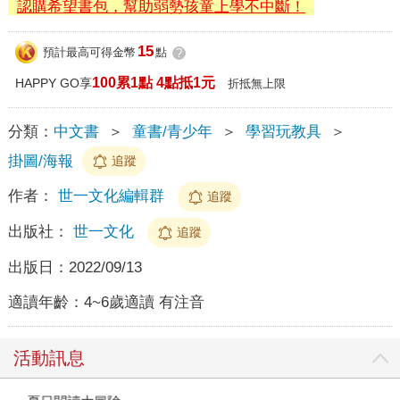
認購希望書包，幫助弱勢孩童上學不中斷！
15
預計最高可得金幣
點
?
100累1點 4點抵1元
HAPPY GO享
折抵無上限
分類：
中文書
＞
童書/青少年
＞
學習玩教具
＞
掛圖/海報
追蹤
作者：
世一文化編輯群
追蹤
出版社：
世一文化
追蹤
出版日：
2022/09/13
適讀年齡：
4~6歲適讀 有注音
活動訊息