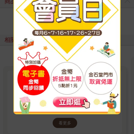
商品評價
寫評價
相關主題
準備好入學了嗎？進入哈利波特
的魔法世界
哈利波特歡慶25週年，電子書萬眾期待下終於開
賣！套書限時優惠，粉絲不可錯過！
看更多