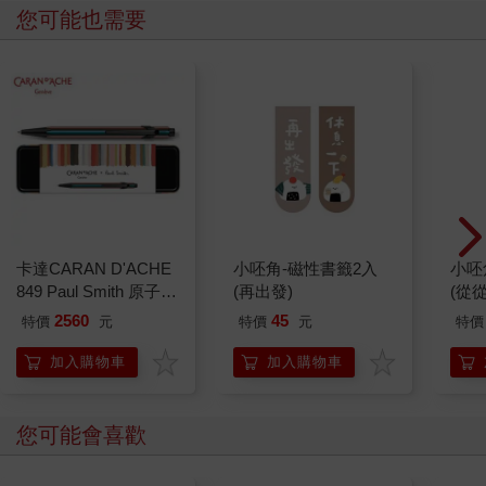
您可能也需要
卡達CARAN D'ACHE
小呸角-磁性書籤2入
小呸
849 Paul Smith 原子筆
(再出發)
(從
ED.5 條紋黑
2560
45
特價
元
特價
元
特價
加入購物車
加入購物車
您可能會喜歡