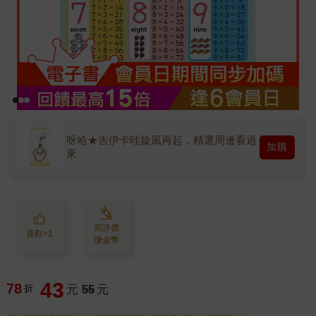
呀哈★吉伊卡哇旋風再起，精選周邊看過
加購
來
寫評價
喜歡+1
賺金幣
43
78
折
元
55
元