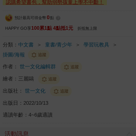
認購希望書包，幫助弱勢孩童上學不中斷！
0
預計最高可得金幣
點
?
100累1點 4點抵1元
HAPPY GO享
折抵無上限
分類：
中文書
＞
童書/青少年
＞
學習玩教具
＞
掛圖/海報
追蹤
作者：
世一文化編輯群
追蹤
繪者：
三麗鷗
追蹤
出版社：
世一文化
追蹤
出版日：
2022/10/13
適讀年齡：
4~6歲適讀
活動訊息