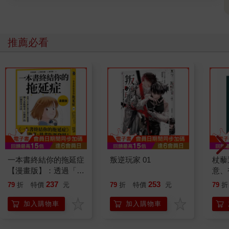
推薦必看
一本書終結你的拖延症
叛逆玩家 01
杖藜
【漫畫版】：透過「小
意、
行動」打開大腦的行動
恭談
237
253
79
折
特價
元
79
折
特價
元
79
折
開關，懶人也能變身
想
「行動派」的37個科
加入購物車
加入購物車
學方法