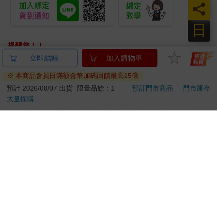
員
日
提醒您！！
金石堂及銀行均不會請您操作ATM! 如接獲電話要求您前往
立即結帳
加入購物車
ATM提款機，請不要聽從指示，以免受騙上當！
※ 本商品會員日滿額金幣加碼回饋最高15倍
退換貨須知：
預計 2026/08/07 出貨
限量品餘：1
預訂門市商品
門市庫存
大量採購
**提醒您，鑑賞期不等於試用期，退回商品須為全新狀態**
依據「消費者保護法」第19條及行政院消費者保護處公告之
「通訊交易解除權合理例外情事適用準則」，以下商品購買
後，除商品本身有瑕疵外，將不提供7天的猶豫期：
易於腐敗、保存期限較短或解約時即將逾期。（如：生
鮮食品）
依消費者要求所為之客製化給付。（客製化商品）
報紙、期刊或雜誌。（含MOOK、外文雜誌）
經消費者拆封之影音商品或電腦軟體。
非以有形媒介提供之數位內容或一經提供即為完成之線
上服務，經消費者事先同意始提供。（如：電子書、電