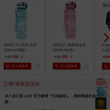
IMPACT大耳狗 水壺
IMPACT 獨角獸水壺
Ergot
(500ml)#淺藍
500ML#粉色
2.
IMCMB01LB
IM00B11PK
539
359
特價
元
特價
元
1590
加入購物車
加入購物車
訂購/退換貨須知
加入金石堂 LINE 官方帳號『完成綁定』，隨時掌握出貨動
會
態：