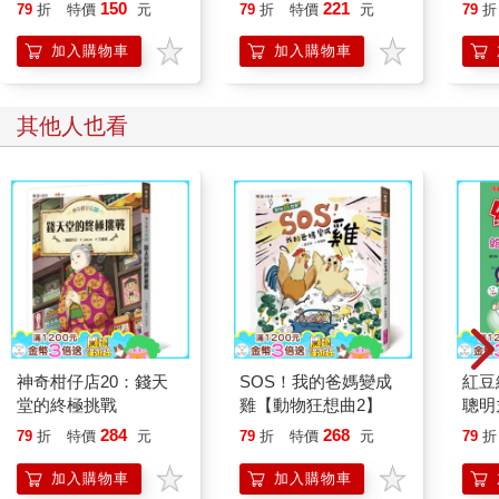
150
221
79
折
特價
元
79
折
特價
元
79
折
加入購物車
加入購物車
其他人也看
神奇柑仔店20：錢天
SOS！我的爸媽變成
紅豆
堂的終極挑戰
雞【動物狂想曲2】
聰明
284
268
79
折
特價
元
79
折
特價
元
79
折
加入購物車
加入購物車