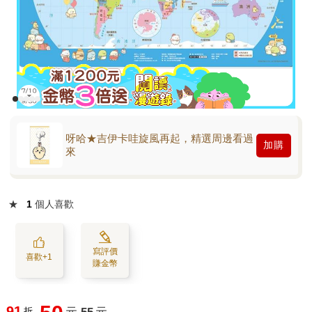
呀哈★吉伊卡哇旋風再起，精選周邊看過
加購
來
★
1
個人喜歡
寫評價
喜歡+1
賺金幣
91
折