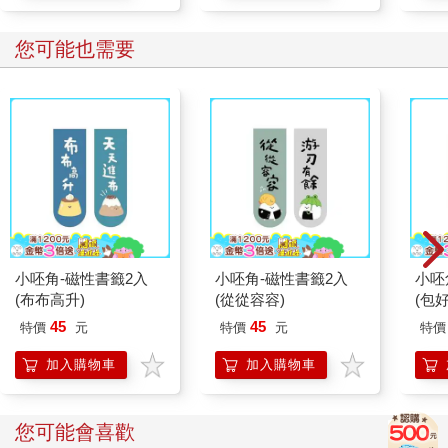
您可能也需要
小呸角-磁性書籤2入
小呸角-磁性書籤2入
小呸
(布布高升)
(從從容容)
(包好
45
45
特價
元
特價
元
特價
加入購物車
加入購物車
您可能會喜歡