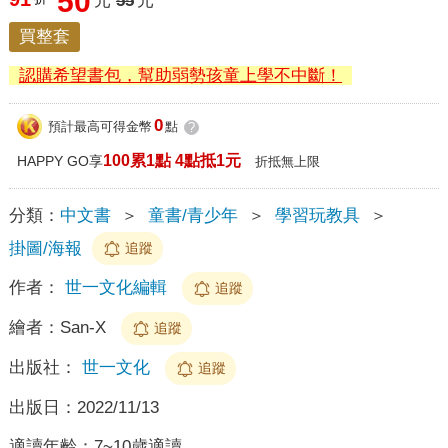
50
元
55
元
買整套
認購希望書包，幫助弱勢孩童上學不中斷！
0
預計最高可得金幣
點
?
100累1點 4點抵1元
HAPPY GO享
折抵無上限
分類：
中文書
＞
童書/青少年
＞
學習玩教具
＞
掛圖/海報
追蹤
作者：
世一文化編輯
追蹤
繪者：
San-X
追蹤
出版社：
世一文化
追蹤
出版日：
2022/11/13
適讀年齡：
7~10歲適讀