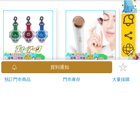
【預購8月暫定】萬代
Lisscode 42°C | 10°C
今周
貨到通知
代理版 日本PB 魂商店
喚膚温冷美顔器 美膚
154
預訂門市商品
門市庫存
大量採購
限定 數碼寶貝 D-ARK
儀
3790
1790
特價
元
特價
元
2990
99
25周年彩色進化版
加入購物車
加入購物車
訂購/退換貨須知
加入金石堂 LINE 官方帳號『完成綁定』，隨時掌握出貨動
態：