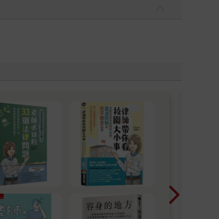
文
為扶
量能
家級
金典