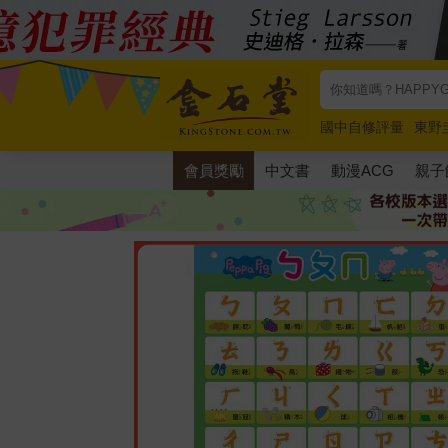
國中自修評量
東野
唯紅花綻放
奧德賽
會員獎勵
中文書
動漫ACG
親子