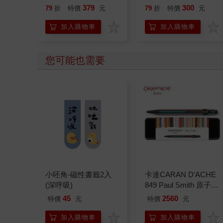
恭談以心轉境的適齡漫
379
300
79
折
特價
元
79
折
特價
元
想
加入購物車
加入購物車
您可能也需要
小呸角-磁性書籤2入
卡達CARAN D'ACHE
(深呼吸)
849 Paul Smith 原子筆
ED.5 條紋黑
45
2560
特價
元
特價
元
加入購物車
加入購物車