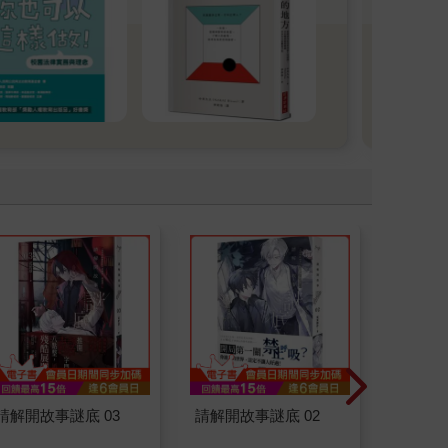
進台
為
獎」
獎」
大獎
請解開故事謎底 03
請解開故事謎底 02
演員們
底外傳