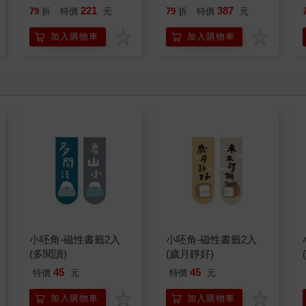
貓漫畫學歷史】
221
387
79
折
特價
元
79
折
特價
元
加入購物車
加入購物車
小呸角-磁性書籤2入
小呸角-磁性書籤2入
(多閱讀)
(歲月靜好)
45
45
特價
元
特價
元
加入購物車
加入購物車