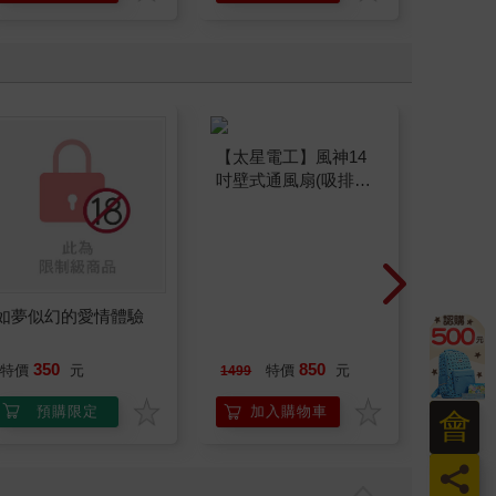
如夢似幻的愛情體驗
【太星電工】風神14
典藏-古
吋壁式通風扇(吸排風
405期
機)
350
850
特價
元
特價
元
特
1499
240
預購限定
加入購物車
加
會
員