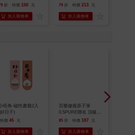
150
213
79
折
特價
元
79
折
特價
元
79
折
加入購物車
加入購物車
加
小呸角-磁性書籤2入
百樂健握原子筆
小呸角
(好日子)
0.5PURE聯名 頂級白
(從從容
桃(限量)
45
187
45
特價
元
85
折
特價
元
特價
加入購物車
加入購物車
加