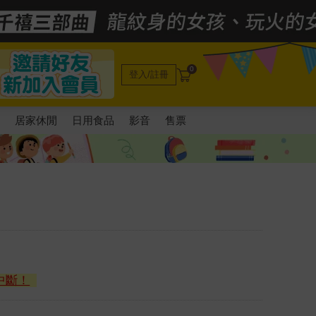
0
登入/註冊
電
居家休閒
日用食品
影音
售票
中斷！