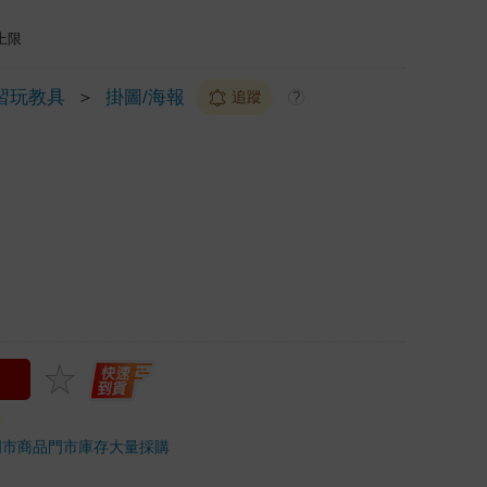
上限
習玩教具
＞
掛圖/海報
追蹤
?
門市商品
門市庫存
大量採購