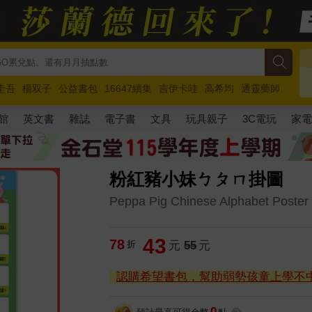
圭吾
楊双子
公益書包
16647續集
吉伊卡哇
高希均
通靈藥師
路邊攤新作
馬斯克
玩具總動員5
超慢跑
館
英文書
雜誌
電子書
文具
玩具親子
3C電玩
家
粉紅豬小妹ㄅㄆㄇ掛圖
Peppa Pig Chinese Alphabet Poster
43
78
折
元
55
元
認購希望書包，幫助弱勢孩童上學不
0