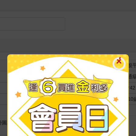
裝訂
一般
分級
普通
商品規格
60*42
適讀年齡
7~1
級別
掛圖/海報