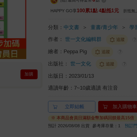
預計最高可得金幣
點
?
100累1點 4點抵1元
HAPPY GO享
折抵無
分類：
中文書
＞
童書/青少年
＞
學
作者：
世一文化編輯群
追蹤
?
繪者：
Peppa Pig
追蹤
?
出版社：
世一文化
追蹤
?
加購
出版日：
2023/01/13
適讀年齡：
7~10歲適讀 有注音
立即結帳
加入購物車
※ 本商品會員日滿額金幣加碼回饋最高15倍
預計 2026/08/08 出貨
參考庫存量：1
預訂