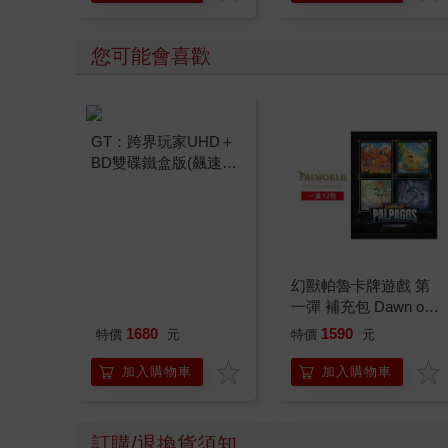
您可能會喜歡
GT：跨界玩家UHD＋
幻獸帕魯卡牌遊戲 第
BD雙碟鐵盒版(飆速
一彈 補充包 Dawn of
金)
Palpagos（日文版一
1680
1590
特價
元
特價
元
盒）
加入購物車
加入購物車
訂購/退換貨須知