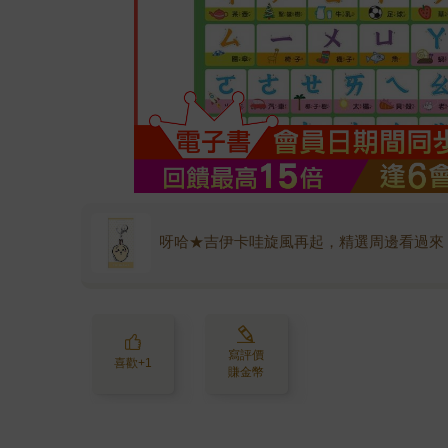
呀哈★吉伊卡哇旋風再起，精選周邊看過來
寫評價
喜歡+1
賺金幣