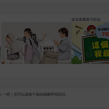
三采童書滿額送防水袋
ㄆㄇ吧！也可以讓孩子藉由插圖學習語詞。