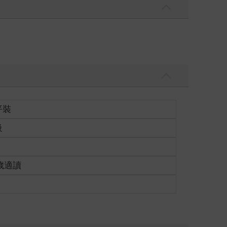
平裝
級
0歲適讀