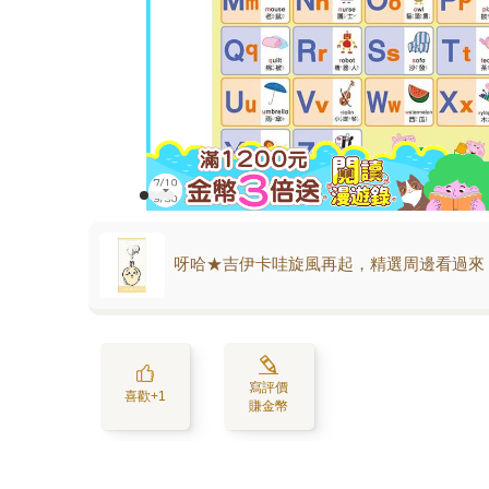
呀哈★吉伊卡哇旋風再起，精選周邊看過來
寫評價
喜歡+1
賺金幣