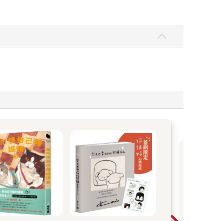
收
為小
子拆