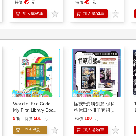
45
45
特價
元
特價
元
加入購物車
加入購物車
World of Eric Carle-
怪獸8號 特別篇 保科
My First Library Board
特休日小冊子套組[限
Book Block Set
加購]
581
180
9
折
特價
元
特價
元
立即代訂
加入購物車