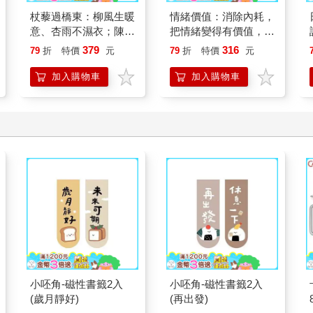
杖藜過橋東：柳風生暖
情緒價值：消除內耗，
意、杏雨不濕衣；陳亮
把情緒變得有價值，跟
恭談以心轉境的適齡漫
誰都能自在相處
379
316
79
折
特價
元
79
折
特價
元
想
加入購物車
加入購物車
小呸角-磁性書籤2入
小呸角-磁性書籤2入
(歲月靜好)
(再出發)