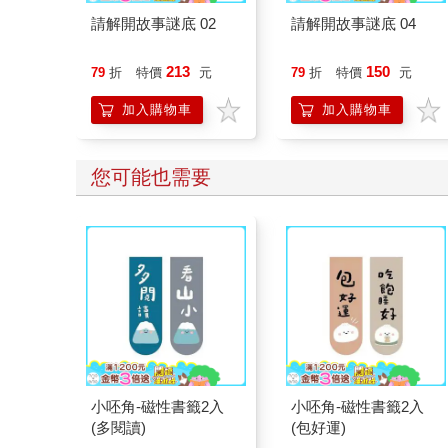
請解開故事謎底 02
請解開故事謎底 04
213
150
79
折
特價
元
79
折
特價
元
加入購物車
加入購物車
您可能也需要
小呸角-磁性書籤2入
小呸角-磁性書籤2入
(多閱讀)
(包好運)