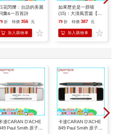
日花閃爍：台語的美麗
如果歷史是一群喵
如果西遊
詞彙&一百首詩
(15)：大清風雲篇【萌
：《如
貓漫畫學歷史】
喵》作
356
387
79
折
特價
元
79
折
特價
元
79
折
【首卷
加入購物車
加入購物車
加
卡達CARAN D'ACHE
卡達CARAN D'ACHE
小呸角
849 Paul Smith 原子筆
849 Paul Smith 原子筆
(布布高