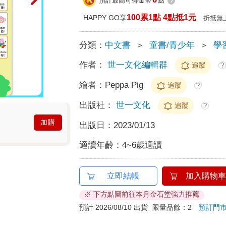
預計最高可得金幣
點
?
100累1點 4點抵1元
HAPPY GO享
折抵無
分類：
中文書
＞
童書/青少年
＞
學
作者：
世一文化編輯群
追蹤
?
繪者：
Peppa Pig
追蹤
?
出版社：
世一文化
追蹤
?
加購
出版日：
2023/01/13
適讀年齡：
4~6歲適讀
立即結帳
加入購物車
※ 下方點圖前往本月金石堂強力推薦
預計 2026/08/10 出貨
限量品餘：2
預訂門