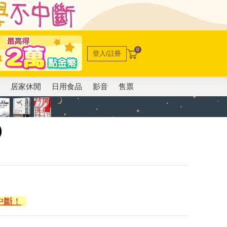
0
登入/註冊
電
居家休閒
日用食品
影音
售票
)
中斷！