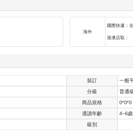
國際快遞：
海外
港澳店取：
裝訂
一般
分級
普通
商品規格
0*0*0
適讀年齡
4~6
級別