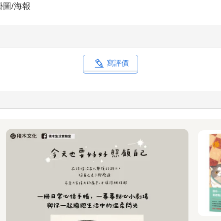
掛圖/海報
寫評價