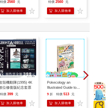
ED.5 條紋銀
ED.5 條紋黑
2560
2560
45
特價
元
特價
元
特價
加入購物車
加入購物車
加
攻殼機動隊(1995) 4K
Pokecology an
2026
數位修復版紀念套票
Illustrated Guide to
組／文
Pokemon Ecology
399
513
特價
元
9
折
特價
元
51
折
(Pokemon Pikachu
Press)
加入購物車
加入購物車
加