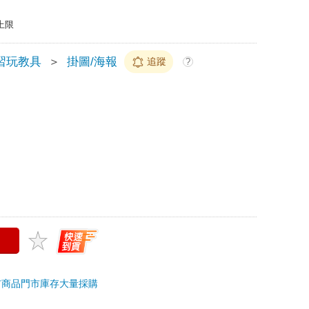
上限
習玩教具
＞
掛圖/海報
追蹤
?
市商品
門市庫存
大量採購