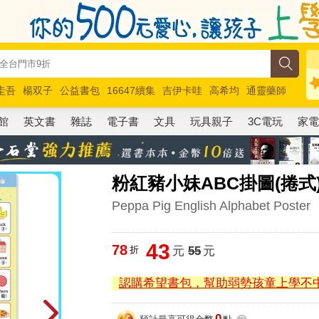
圭吾
楊双子
公益書包
16647續集
吉伊卡哇
高希均
通靈藥師
路邊攤新作
馬斯克
玩具總動員5
超慢跑
館
英文書
雜誌
電子書
文具
玩具親子
3C電玩
家
粉紅豬小妹ABC掛圖(捲式
Peppa Pig English Alphabet Poster
43
78
折
元
55
元
認購希望書包，幫助弱勢孩童上學不
0