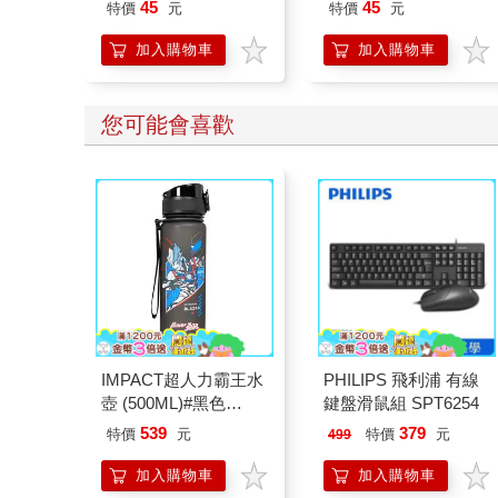
45
45
特價
元
特價
元
加入購物車
加入購物車
您可能會喜歡
IMPACT超人力霸王水
PHILIPS 飛利浦 有線
壺 (500ML)#黑色
鍵盤滑鼠組 SPT6254
IMUTB01BK
539
379
特價
元
特價
元
499
加入購物車
加入購物車