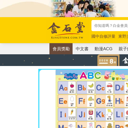
國中自修評量
東野
唯紅花綻放
奧德賽
會員獎勵
中文書
動漫ACG
親子