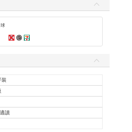
全球
平裝
級
歲適讀