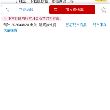
子雜誌、下載版軟體、虛擬商品…等）
已拆封之個人衛生用品。（如：內衣褲、刮鬍刀、除毛
立即結帳
加入購物車
刀…等）
※ 下方點圖前往本月金石堂強力推薦
若非上列種類商品，均享有到貨7天的猶豫期（含例假
日）。
預計 2026/08/20 出貨
購買後進貨
預訂門市商品
門市庫存
大量採購
辦理退換貨時，商品（組合商品恕無法接受單獨退貨）必須
是您收到商品時的原始狀態（包含商品本體、配件、贈品、
保證書、所有附隨資料文件及原廠內外包裝…等），請勿直
接使用原廠包裝寄送，或於原廠包裝上黏貼紙張或書寫文
字。
退回商品若無法回復原狀，將請您負擔回復原狀所需費用，
嚴重時將影響您的退貨權益。