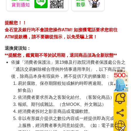
提醒您！！
金石堂及銀行均不會請您操作ATM! 如接獲電話要求您前往
ATM提款機，請不要聽從指示，以免受騙上當！
退換貨須知：
**提醒您，鑑賞期不等於試用期，退回商品須為全新狀態**
依據「消費者保護法」第19條及行政院消費者保護處公告之
「通訊交易解除權合理例外情事適用準則」，以下商品購買
後，除商品本身有瑕疵外，將不提供7天的猶豫期：
易於腐敗、保存期限較短或解約時即將逾期。（如：生
鮮食品）
依消費者要求所為之客製化給付。（客製化商品）
報紙、期刊或雜誌。（含MOOK、外文雜誌）
經消費者拆封之影音商品或電腦軟體。
非以有形媒介提供之數位內容或一經提供即為完成之線
上服務，經消費者事先同意始提供。（如：電子書、電