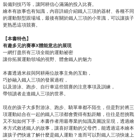
裝備到技巧等，讓阿耕信心滿滿的投入比賽。
繪本有故事也有知識，內容詳細介紹鐵人三項的器材、各種不同
的運動類型跟場域，最後有關於鐵人三項的小常識，可以讓孩子
更熟悉這項競賽。
【本書特色】
有趣多元的賽事X體能意志的展現
一網打盡所有三項全能的運動祕密
讓你拓展運動領域的視野、體會鐵人的魅力
本書透過米叔與阿耕兩位故事主角的互動，
巧妙融入鐵人三項的發展過程，
以及游泳、跑步、自行車這些競賽的注意事項及訓練，
帶領讀者走進鐵人三項的世界。
現在的孩子大多對游泳、跑步、騎單車都不陌生，但是對於將三
項運動結合在一起的鐵人三項都會覺得有點距離，往往是想挑戰
又不知如何下手；本書作者用最專業的知識及圖說呈現，透過繪
本方式敘述鐵人的故事，讓喜好運動的父母們，能透過這本繪本
讓孩子們快速了解什麼是鐵人運動？進而可以對鐵人三項快速上