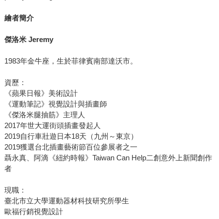
繪者簡介
傑洛米
Jeremy
1983年金牛座，生於菲律賓南部達沃市。
資歷：
《蘋果日報》美術設計
《運動筆記》視覺設計與插畫師
《傑洛米腿抽筋》主理人
2017年世大運街頭插畫發起人
2019自行車壯遊日本18天（九州～東京）
2019獲選台北插畫藝術節百位參展者之一
聶永真、阿滴《紐約時報》Taiwan Can Help二創意外上新聞創作
者
現職：
臺北市立大學運動器材科技研究所學生
歐福行銷視覺設計