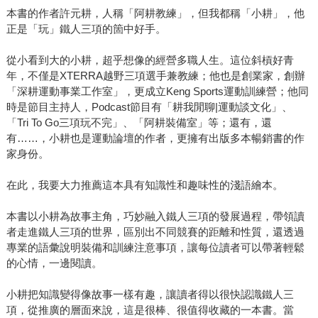
本書的作者許元耕，人稱「阿耕教練」，但我都稱「小耕」，他
正是「玩」鐵人三項的箇中好手。
從小看到大的小耕，超乎想像的經營多職人生。這位斜槓好青
年，不僅是XTERRA越野三項選手兼教練；他也是創業家，創辦
「深耕運動事業工作室」，更成立Keng Sports運動訓練營；他同
時是節目主持人，Podcast節目有「耕我閒聊|運動談文化」、
「Tri To Go三項玩不完」、「阿耕裝備室」等；還有，還
有……，小耕也是運動論壇的作者，更擁有出版多本暢銷書的作
家身份。
在此，我要大力推薦這本具有知識性和趣味性的淺語繪本。
本書以小耕為故事主角，巧妙融入鐵人三項的發展過程，帶領讀
者走進鐵人三項的世界，區別出不同競賽的距離和性質，還透過
專業的語彙說明裝備和訓練注意事項，讓每位讀者可以帶著輕鬆
的心情，一邊閱讀。
小耕把知識變得像故事一樣有趣，讓讀者得以很快認識鐵人三
項，從推廣的層面來說，這是很棒、很值得收藏的一本書。當