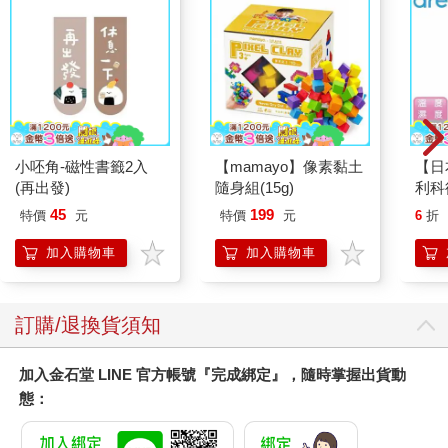
小呸角-磁性書籤2入
【mamayo】像素黏土
【日
(再出發)
隨身組(15g)
利科
濕度
45
199
特價
元
特價
元
6
折
(O-4
加入購物車
加入購物車
訂購/退換貨須知
加入金石堂 LINE 官方帳號『完成綁定』，隨時掌握出貨動
態：