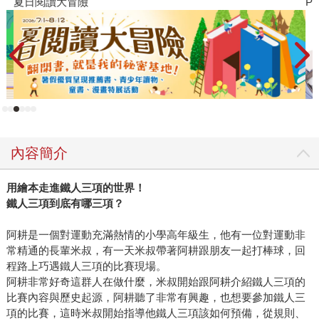
夏日閱讀大冒險
P
內容簡介
用繪本走進鐵人三項的世界！
鐵人三項到底有哪三項？
阿耕是一個對運動充滿熱情的小學高年級生，他有一位對運動非
常精通的長輩米叔，有一天米叔帶著阿耕跟朋友一起打棒球，回
程路上巧遇鐵人三項的比賽現場。
阿耕非常好奇這群人在做什麼，米叔開始跟阿耕介紹鐵人三項的
比賽內容與歷史起源，阿耕聽了非常有興趣，也想要參加鐵人三
項的比賽，這時米叔開始指導他鐵人三項該如何預備，從規則、