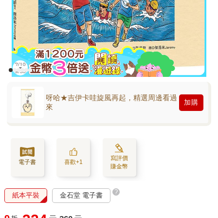
呀哈★吉伊卡哇旋風再起，精選周邊看過
加購
來
寫評價
電子書
喜歡+1
賺金幣
?
紙本平裝
金石堂 電子書