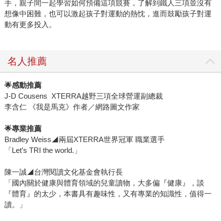
手，親子間一起學習如何預備這項競賽，了解到鐵人三項並沒有
想像中困難，也可以激起孩子對運動的熱忱，進而鼓勵孩子對運
動有更多投入。
名人推薦
🌟
感動推薦
J-D Cousens XTERRA越野三項全球營運副總裁
李含仁 《我是馬克》作者／網路圖文作家
🌟
專業推薦
Bradley Weiss◢兩屆XTERRA世界冠軍 職業選手
「Let’s TRI the world.」
陳一誠◢台灣閱讀文化基金會執行長
「國內關於健康與體育領域的兒童讀物，大多偏『健康』，談
『體育』的太少，本書具有趣味性，又有專業的知識性，值得一
讀。」