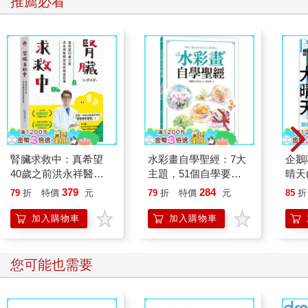
推薦必看
腎臟求救中：真希望
水彩畫自學聖經：7大
企鵝
40歲之前洪永祥醫師
主題，51個自學要
晴天(
就告訴我這些事
點，一本最全面的水彩
379
284
79
折
特價
元
79
折
特價
元
85
折
繪畫技巧寶典！
加入購物車
加入購物車
您可能也需要