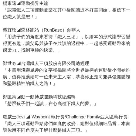
楊東遠◢運動視界主編
「認識鐵人三項運動並樂在其中從閱讀這本好書開始，相信下一
位鐵人就是您！」
蔡宜玫◢森林跑站（RunBase）創辦人
「用孩子們的角度來看待『鐵人三項』，以繪本的形式讓學習變
得更有趣，讓父母與孩子在共讀的過程中，ㄧ起感受運動帶來的
感染力，找到單純的快樂。」
鄭世奇◢台灣鐵人三項股份有限公司總經理
「本書用淺顯風趣的文字和插圖將全世界最棒的運動從小開始推
廣，值得推薦給每一位未來主人翁，恭喜你正走向兼具強健體魄
和堅毅精神的鐵人之路！」
鄭匡寓◢動一動博威運動科技總編輯
「想跟孩子們一起讀，在心底種下鐵人的夢。」
羅威士Jovi ◢ Waypoint 執行長/Challenge Family亞太區執行長
「鐵人三項運動帶給你們家庭的改變，絕對值得細細品嘗，本書
讓你用不同角度去了解什麼是鐵人三項。」