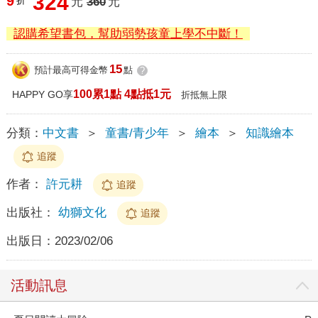
324
9
折
元
360
元
認購希望書包，幫助弱勢孩童上學不中斷！
15
預計最高可得金幣
點
?
100累1點 4點抵1元
HAPPY GO享
折抵無上限
分類：
中文書
＞
童書/青少年
＞
繪本
＞
知識繪本
追蹤
作者：
許元耕
追蹤
出版社：
幼獅文化
追蹤
出版日：
2023/02/06
活動訊息