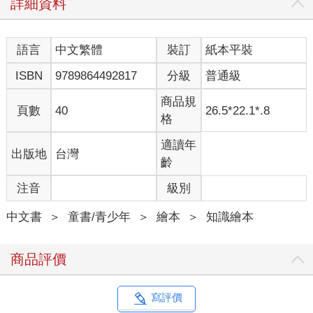
詳細資料
語言
中文繁體
裝訂
紙本平裝
ISBN
9789864492817
分級
普通級
商品規
頁數
40
26.5*22.1*.8
格
適讀年
出版地
台灣
齡
注音
級別
中文書
＞
童書/青少年
＞
繪本
＞
知識繪本
商品評價
寫評價