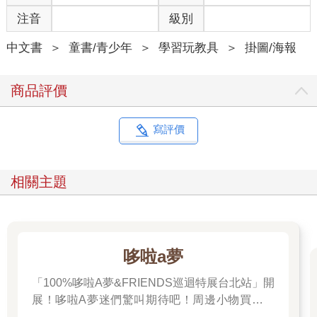
注音
級別
中文書
＞
童書/青少年
＞
學習玩教具
＞
掛圖/海報
商品評價
寫評價
相關主題
哆啦a夢
「100%哆啦A夢&FRIENDS巡迴特展台北站」開
展！哆啦A夢迷們驚叫期待吧！周邊小物買起來
先～