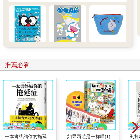
推薦必看
一本書終結你的拖延
如果西遊是一群喵(1)
刪掉