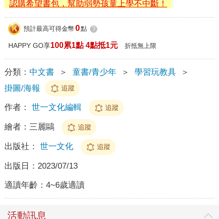
認購希望書包，幫助弱勢孩童上學不中斷！
0
預計最高可得金幣
點
?
100累1點 4點抵1元
HAPPY GO享
折抵無上限
分類：
中文書
＞
童書/青少年
＞
學習玩教具
＞
掛圖/海報
追蹤
作者：
世一文化編輯
追蹤
繪者：
三麗鷗
追蹤
出版社：
世一文化
追蹤
出版日：
2023/07/13
適讀年齡：
4~6歲適讀
活動訊息