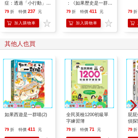
症：透過「小行動」打
：《如果歷史是一群
開大腦的行動開關，懶
喵》作者最新力作，附
237
411
79
折
特價
元
79
折
特價
元
79
折
人也能變身「行動派」
【首卷特典】拉頁
的37個科學方法
加入購物車
加入購物車
其他人也買
如果西遊是一群喵(2)
全民英檢1200初級單
屁屁
字練習簿
偵探
411
71
79
折
特價
元
79
折
特價
元
79
折