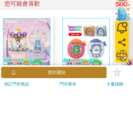
您可能會喜歡
【Timo】星光遊樂場
Tamagotchi 塔麻歌子
MAR
系列 積木旋轉音樂盒
塔麻可吉 電子寵物 樂
佳人0
禮物
園系列（熱帶橙果／極
390
1850
49
折
特價
元
特價
元
220
地冰雪）
加入購物車
加入購物車
訂購/退換貨須知