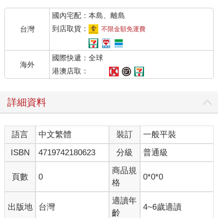
國內宅配：本島、離島
到店取貨：
台灣
不限金額免運費
國際快遞：全球
海外
港澳店取：
詳細資料
語言
中文繁體
裝訂
一般平裝
ISBN
4719742180623
分級
普通級
商品規
頁數
0
0*0*0
格
適讀年
出版地
台灣
4~6歲適讀
齡