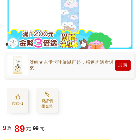
呀哈★吉伊卡哇旋風再起，精選周邊看過
加購
來
寫評價
喜歡+1
賺金幣
89
9
折
元
99
元