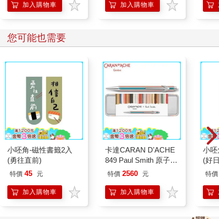
加入購物車
加入購物車
您可能也需要
小呸角-磁性書籤2入
卡達CARAN D'ACHE
小呸
(勇往直前)
849 Paul Smith 原子筆
(好日
ED.5 條紋銀
45
2560
特價
元
特價
元
特價
加入購物車
加入購物車