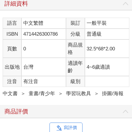
詳細資料
語言
中文繁體
裝訂
一般平裝
ISBN
4714426300786
分級
普通級
商品規
頁數
0
32.5*68*2.00
格
適讀年
出版地
台灣
4~6歲適讀
齡
注音
有注音
級別
中文書
＞
童書/青少年
＞
學習玩教具
＞
掛圖/海報
商品評價
寫評價