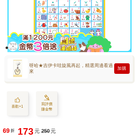
呀哈★吉伊卡哇旋風再起，精選周邊看過
加購
來
寫評價
喜歡+1
賺金幣
173
69
折
元
250
元