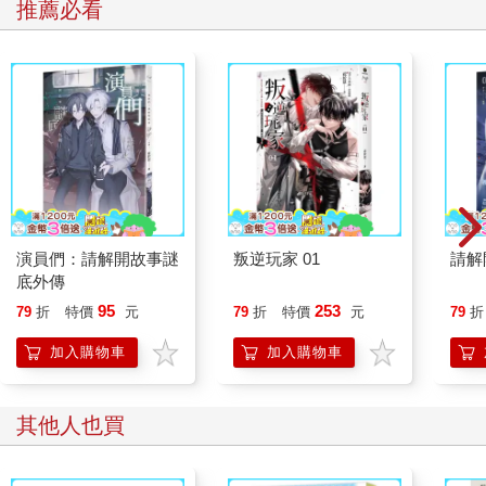
推薦必看
演員們：請解開故事謎
叛逆玩家 01
請解
底外傳
95
253
79
折
特價
元
79
折
特價
元
79
折
加入購物車
加入購物車
其他人也買