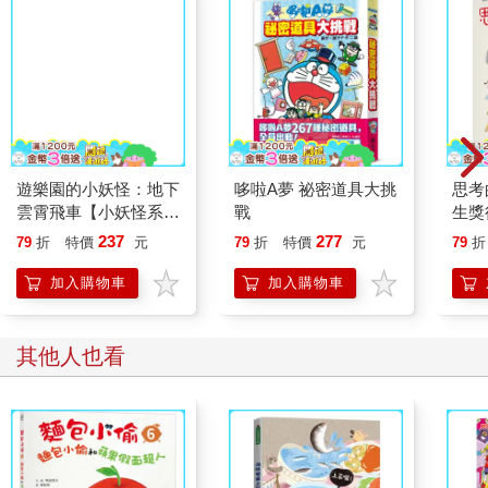
遊樂園的小妖怪：地下
哆啦A夢 祕密道具大挑
思考
雲霄飛車【小妖怪系列
戰
生獎
36】
野光
237
277
79
折
特價
元
79
折
特價
元
79
折
原點
家附
加入購物車
加入購物車
本彩
報・
其他人也看