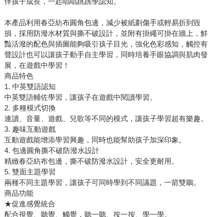
伴孩子成長，一起唱唱跳跳學認知。
本產品利用春亞紡布圓角包邊，減少被紙劃傷手或輕易折到毀
損，採用防潑水材質與撕不破設計，並附有掛繩可掛在牆上，鮮
豔活潑的配色與插圖能夠吸引孩子目光，強化色彩感知，觸控有
聲設計也可以讓孩子動手自主學習，同時培養手眼協調與肌肉發
展，在遊戲中學習！
商品特色
1. 中英雙語認知
中英雙語輔佐學習，讓孩子在遊戲中閱讀學習。
2. 多種模式切換
連讀、音量、遊戲、兒歌等不同的模式，讓孩子學習超有樂趣。
3. 趣味互動遊戲
互動遊戲能增添學習興趣，同時也能幫助孩子加深印象。
4. 包邊圓角撕不破防潑水設計
精緻春亞紡布包邊，撕不破防潑水設計，安全更耐用。
5. 雙面主題學習
兩種不同主題學習，讓孩子可同時學到不同議題，一箭雙鵰。
商品功能
★促進感覺統合
配合視覺、聽覺、觸覺，聽一聽、按一按、學一學。