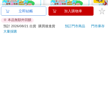
小呸角-磁性書籤2入
卡達CARAN D'ACHE
小呸
立即結帳
加入購物車
(布布高升)
849 Paul Smith 原子筆
(歲
※ 本品無額外回饋
ED.5 條紋黑
45
2560
特價
元
特價
元
特價
預計 2026/08/21 出貨
購買後進貨
預訂門市商品
門市庫存
大量採購
加入購物車
加入購物車
您可能會喜歡
FoodSaver真空醃漬罐
【KINYO】Penna系
【正