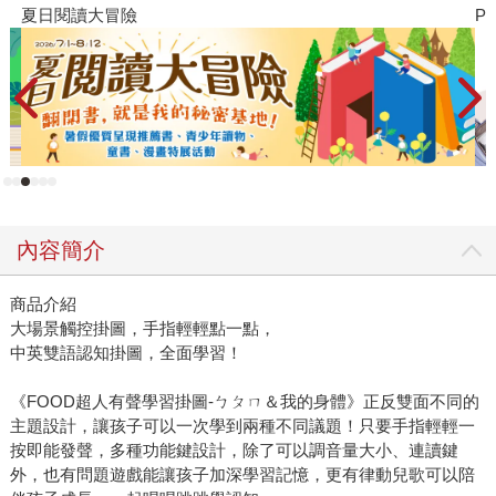
夏日閱讀大冒險
P
內容簡介
商品介紹
大場景觸控掛圖，手指輕輕點一點，
中英雙語認知掛圖，全面學習！
《FOOD超人有聲學習掛圖-ㄅㄆㄇ＆我的身體》正反雙面不同的
主題設計，讓孩子可以一次學到兩種不同議題！只要手指輕輕一
按即能發聲，多種功能鍵設計，除了可以調音量大小、連讀鍵
外，也有問題遊戲能讓孩子加深學習記憶，更有律動兒歌可以陪