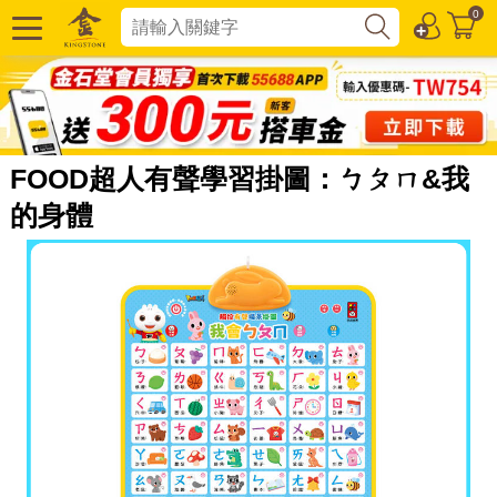
0
FOOD超人有聲學習掛圖：ㄅㄆㄇ&我
的身體