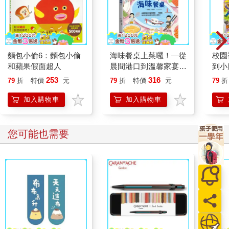
麵包小偷6：麵包小偷
海味餐桌上菜囉！—從
校園
和蘋果假面超人
晨間港口到溫馨家宴，
到小
一場連結海洋與土地的
35】
253
316
79
折
特價
元
79
折
特價
元
79
折
食魚教育大冒險！
加入購物車
加入購物車
您可能也需要