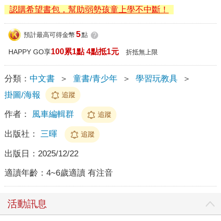
認購希望書包，幫助弱勢孩童上學不中斷！
5
預計最高可得金幣
點
?
100累1點 4點抵1元
HAPPY GO享
折抵無上限
分類：
中文書
＞
童書/青少年
＞
學習玩教具
＞
掛圖/海報
追蹤
作者：
風車編輯群
追蹤
出版社：
三暉
追蹤
出版日：
2025/12/22
適讀年齡：
4~6歲適讀 有注音
活動訊息