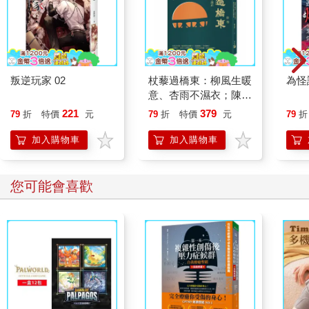
叛逆玩家 02
杖藜過橋東：柳風生暖
為怪
意、杏雨不濕衣；陳亮
恭談以心轉境的適齡漫
221
379
79
折
特價
元
79
折
特價
元
79
折
想
加入購物車
加入購物車
您可能會喜歡