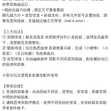
的學習曲線設計。
• 模組化磁力結構，穩定又可重複重組
圓孔磁力片 × 造型管道 × 鈴鐺支柱，所有元件皆可反覆拆裝、調
整高度與路線，支援錯誤修正式學習（trial & error）。
【三大玩法】
① 音階球道｜聽見高低音 依照順序排列八音鈴鐺，滾球從高處滑
下，清楚聽見音階變化。
② 樂曲球道｜玩出熟悉旋律 跟著教案示範，完成《小蜜蜂》《小
星星》《生日快樂》等經典曲目。
③ 造型球道｜自由編曲創作 搭配不同高度與路線，創造屬於自己
的旋律與節奏。
※部分玩法需買多套擴充配件使用
【學習目標】
1. 音感與節奏感：自由拼組不同音，使用短、長管道，搭建音階
中間的停頓節奏。
2. 邏輯思考與順序概念：使用不同形狀的管道，安排鈴鐺音高順
序來創作曲子。