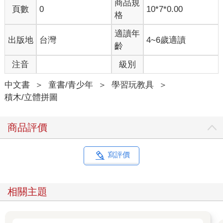
商品規
頁數
0
10*7*0.00
格
適讀年
出版地
台灣
4~6歲適讀
齡
注音
級別
中文書
＞
童書/青少年
＞
學習玩教具
＞
積木/立體拼圖
商品評價
寫評價
相關主題