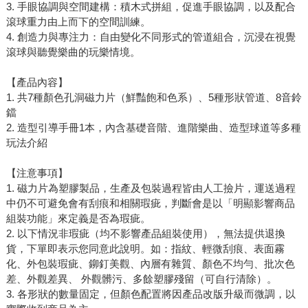
3. 手眼協調與空間建構：積木式拼組，促進手眼協調，以及配合
滾球重力由上而下的空間訓練。
4. 創造力與專注力：自由變化不同形式的管道組合，沉浸在視覺
滾球與聽覺樂曲的玩樂情境。
【產品內容】
1. 共7種顏色孔洞磁力片（鮮豔飽和色系）、5種形狀管道、8音鈴
鐺
2. 造型引導手冊1本，內含基礎音階、進階樂曲、造型球道等多種
玩法介紹
【注意事項】
1. 磁力片為塑膠製品，生產及包裝過程皆由人工撿片，運送過程
中仍不可避免會有刮痕和相關瑕疵，判斷會是以「明顯影響商品
組裝功能」來定義是否為瑕疵。
2. 以下情況非瑕疵（均不影響產品組裝使用），無法提供退換
貨，下單即表示您同意此說明。如：指紋、輕微刮痕、表面霧
化、外包裝瑕疵、鉚釘美觀、內層有雜質、顏色不均勻、批次色
差、外觀差異、 外觀髒污、多餘塑膠殘留（可自行清除）。
3. 各形狀的數量固定，但顏色配置將因產品改版升級而微調，以