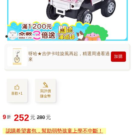
呀哈★吉伊卡哇旋風再起，精選周邊看過
加購
來
寫評價
喜歡+1
賺金幣
252
9
折
元
280
元
認購希望書包，幫助弱勢孩童上學不中斷！