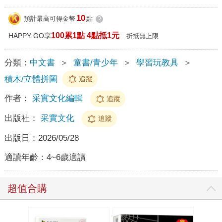
10
預計最高可得金幣
點
?
100累1點 4點抵1元
HAPPY GO享
折抵無上限
分類：
中文書
＞
童書/青少年
＞
學習玩教具
＞
積木/立體拼圖
追蹤
作者：
采實文化編輯
追蹤
出版社：
采實文化
追蹤
出版日：
2026/05/28
適讀年齡：
4~6歲適讀
超值合購