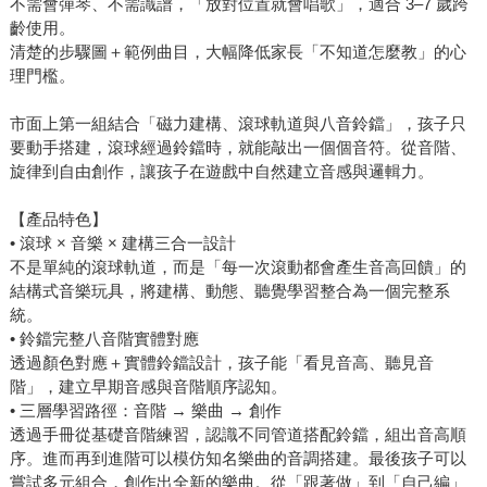
不需會彈琴、不需識譜，「放對位置就會唱歌」，適合 3–7 歲跨
齡使用。
清楚的步驟圖＋範例曲目，大幅降低家長「不知道怎麼教」的心
理門檻。
市面上第一組結合「磁力建構、滾球軌道與八音鈴鐺」，孩子只
要動手搭建，滾球經過鈴鐺時，就能敲出一個個音符。從音階、
旋律到自由創作，讓孩子在遊戲中自然建立音感與邏輯力。
【產品特色】
• 滾球 × 音樂 × 建構三合一設計
不是單純的滾球軌道，而是「每一次滾動都會產生音高回饋」的
結構式音樂玩具，將建構、動態、聽覺學習整合為一個完整系
統。
• 鈴鐺完整八音階實體對應
透過顏色對應＋實體鈴鐺設計，孩子能「看見音高、聽見音
階」，建立早期音感與音階順序認知。
• 三層學習路徑：音階 → 樂曲 → 創作
透過手冊從基礎音階練習，認識不同管道搭配鈴鐺，組出音高順
序。進而再到進階可以模仿知名樂曲的音調搭建。最後孩子可以
嘗試多元組合，創作出全新的樂曲。從「跟著做」到「自己編」