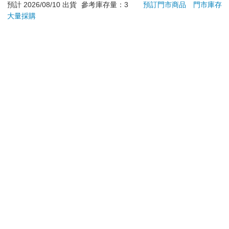
預計 2026/08/10 出貨
參考庫存量：3
預訂門市商品
門市庫存
辦理退換貨時，商品（組合商品恕無法接受單獨退貨）必須
大量採購
是您收到商品時的原始狀態（包含商品本體、配件、贈品、
保證書、所有附隨資料文件及原廠內外包裝…等），請勿直
接使用原廠包裝寄送，或於原廠包裝上黏貼紙張或書寫文
字。
退回商品若無法回復原狀，將請您負擔回復原狀所需費用，
嚴重時將影響您的退貨權益。