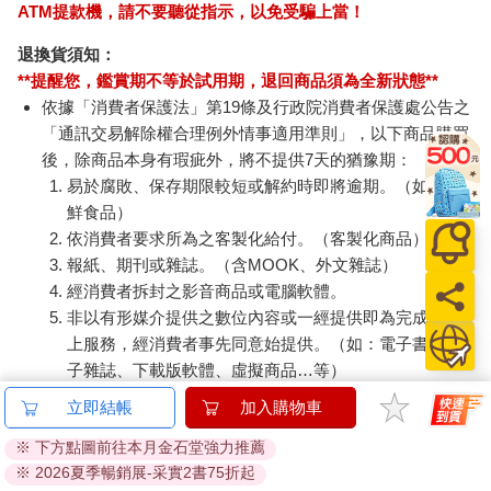
ATM提款機，請不要聽從指示，以免受騙上當！
退換貨須知：
**提醒您，鑑賞期不等於試用期，退回商品須為全新狀態**
依據「消費者保護法」第19條及行政院消費者保護處公告之
「通訊交易解除權合理例外情事適用準則」，以下商品購買
後，除商品本身有瑕疵外，將不提供7天的猶豫期：
易於腐敗、保存期限較短或解約時即將逾期。（如：生
鮮食品）
依消費者要求所為之客製化給付。（客製化商品）
報紙、期刊或雜誌。（含MOOK、外文雜誌）
經消費者拆封之影音商品或電腦軟體。
非以有形媒介提供之數位內容或一經提供即為完成之線
上服務，經消費者事先同意始提供。（如：電子書、電
子雜誌、下載版軟體、虛擬商品…等）
已拆封之個人衛生用品。（如：內衣褲、刮鬍刀、除毛
立即結帳
加入購物車
刀…等）
※ 下方點圖前往本月金石堂強力推薦
若非上列種類商品，均享有到貨7天的猶豫期（含例假
※ 2026夏季暢銷展-采實2書75折起
日）。