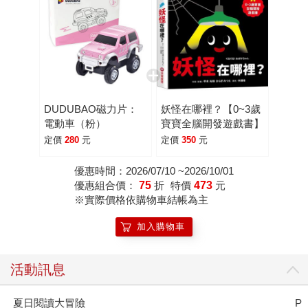
DUDUBAO磁力片：
妖怪在哪裡？【0~3歲
電動車（粉）
寶寶全腦開發遊戲書】
定價
280
元
定價
350
元
優惠時間：2026/07/10 ~2026/10/01
優惠組合價：
75
折
特價
473
元
※實際價格依購物車結帳為主
加入購物車
活動訊息
夏日閱讀大冒險
P