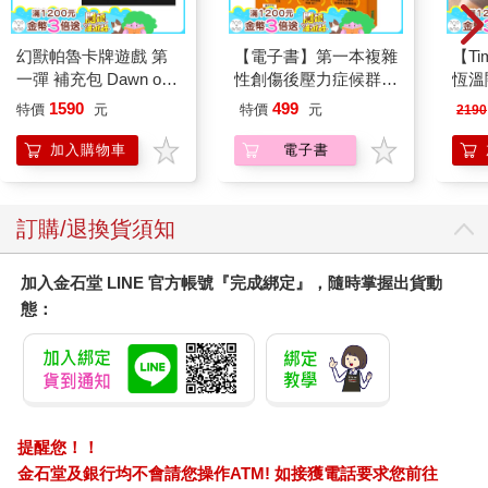
幻獸帕魯卡牌遊戲 第
【電子書】第一本複雜
【T
一彈 補充包 Dawn of
性創傷後壓力症候群自
恆溫
Palpagos（日文版一
我療癒聖經（長銷典
肩/
1590
499
特價
元
特價
元
2190
盒）
藏）
加熱
膝熱
加入購物車
電子書
訂購/退換貨須知
加入金石堂 LINE 官方帳號『完成綁定』，隨時掌握出貨動
態：
提醒您！！
金石堂及銀行均不會請您操作ATM! 如接獲電話要求您前往