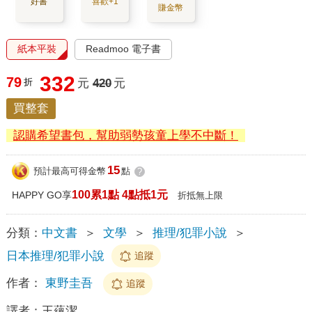
好書
喜歡+1
賺金幣
紙本平裝
Readmoo 電子書
332
79
折
元
420
元
買整套
認購希望書包，幫助弱勢孩童上學不中斷！
15
預計最高可得金幣
點
?
100累1點 4點抵1元
HAPPY GO享
折抵無上限
分類：
中文書
＞
文學
＞
推理/犯罪小說
＞
日本推理/犯罪小說
追蹤
作者：
東野圭吾
追蹤
譯者：
王蘊潔