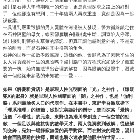
湯川是石神大學時期唯一的知音，更是真理探求之路上的好對
手，但他卻沒有想到，二十年後兩人再次重逢，竟然是因為一起
謀殺案。
一具遭到嚴重毀損的男人屍體在河邊被人發現，警方循線鎖定住
在石神隔壁的母女，線索卻屢屢在關鍵處中斷，調查陷入停滯。
湯川接到刑警好友草薙的請託，但真正讓他感到意外的，不是案
件的離奇，而是石神在其中扮演的角色。
石神的世界一如數學般嚴謹，這樣的他，會願意為了素昧平生的
女人背負毀掉一生的風險嗎？湯川腦中的方程式宛如缺少了最重
要的一塊，始終無法導出合理的解答，因為眼前的謎題中，潛藏
著一個他從未參透的未知數——愛……
如果《解憂雜貨店》是展現人性光明面的「光」之神作，《嫌疑
犯X的獻身》就是呈現人性幽暗面的「闇」之神作，也是「伽利
略」系列最膾炙人口的代表作。在本書中，東野圭吾徹底撕下
「理系推理」的標籤，從對完美詭計的鑽研，進而探索「愛情」
這個「不理性」的元素。東野也為湯川學創造了一個空前的勁
敵，一個足以與他抗衡的數學天才。兩人從洞察到破解，從破解
到交鋒，宛如一場靜寂無聲的高手對弈。而在對決的尾聲，湯川
終會面臨艱難的抉擇，而這也將永遠改變他眼中的世界……