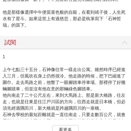
他是那樣像選擇中午便當菜色般的自殺，在看到靖子後，人生死
水有了星斗。如果這世上有過慈悲，那必是執筆寫下「石神哲
哉」的當下。
試閱
1
上午七點三十五分，石神像往常一樣走出公寓。雖然時序已經進
入三月，但風吹在身上仍然很冷。他走路的時候，把下巴縮進了
圍巾。走去馬路之前，他瞥了一眼腳踏車停車場。那裡停了好幾
輛腳踏車，但並沒有他在意的那輛綠色腳踏車。
他向南走了二十公尺左右，來到大馬路上。那是新大橋路，往左
走，也就是往東是往江戶川區的方向，往西走就是日本橋，但必
須先經過隅田川，新大橋就是跨越隅田川的一座橋。
石神去學校的最短距離就是一直往南走，只要走數百公尺，就會
看到名為清澄庭園的公園，清澄庭園前的那所私立高中就是他任
職的學校。他是老師，在學校教數學。
看更多