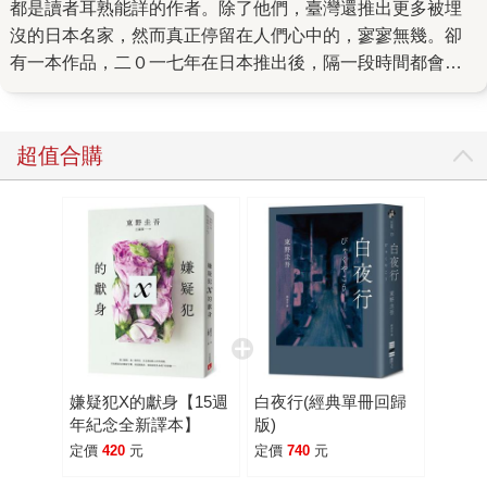
都是讀者耳熟能詳的作者。除了他們，臺灣還推出更多被埋
沒的日本名家，然而真正停留在人們心中的，寥寥無幾。卻
有一本作品，二０一七年在日本推出後，隔一段時間都會在
臉書粉絲團見到讀者來訊詢問出版時間，尤其，本書作者還
是一位新人作家──他是誰？他就是寫出《屍人莊殺人事件》
的今村昌弘。 今村昌弘出道作《屍人莊殺人事件》結合特殊
超值合購
元素和本格推理，叫好叫座：它是第二十七回?川哲也獎得獎
作，三位老牌推理作家構成的評審團向來火花四射，卻對這
部作品有高度評價，今村昌弘得以首獎出道；而後，又一口
氣奪下當年度的三大推理媒體選書冠軍，上次摘下這份殊榮
的是日本推理天王東野圭吾，是以出道二十年的代表作《嫌
疑犯X的獻身》，而今村昌弘是日本推理史上頭一個以新人出
道作奪得這項成就的作家。此外，《屍人莊殺人事件》又拿
了本格推理小說大獎、入圍書店大獎第三名，更火速改編成
漫畫及電影，電影男主角由日本人氣男演員神木隆之介擔
嫌疑犯X的獻身【15週
白夜行(經典單冊回歸
綱，今年夏天不僅續作《魔眼之匣殺人事件》在台出版，電
年紀念全新譯本】
版)
影也隨之在台上映，台灣觀眾也終於可以繼續享受這系列充
定價
420
元
定價
740
元
滿驚喜的觀賞體驗。 那麼，這本《屍人莊殺人事件》到底有