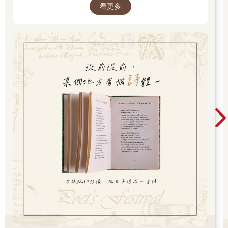
意。
看更多
米澤笑著點頭。
「聽我老婆說，一直都是這樣。每次妳休假的時候，那個老師就
不會來買便當。之前就覺得好像是這樣，昨天更證實了這件
事。」
「我除了公休日以外，休假的時間向來不固定，而且也沒有固定
星期幾休假。」
「正因為這樣，所以更加可疑。那個老師不是就住在妳家隔壁
嗎？他應該看妳有沒有出門上班，知道妳有沒有休假。」
「啊？但是我出門時從來沒有遇過他。」
「可能他在哪裡看到了，比方說從窗戶看到妳。」
「從他家的窗戶看不到我。」
「沒關係啦，如果他對妳有意思，過一陣子應該會有所表示吧。
反正對我們來說，因為妳的關係，有了固定的客人，也是好事一
樁嘛，不愧是在錦糸町打過滾的厲害角色。」米澤用這番話總結
道。
靖子露出苦笑，喝完了杯子裡剩下的茶，想起了正在討論的那個
高中老師。
那個老師姓石神，靖子搬到目前公寓的當天晚上曾經登門打過招
呼，得知了他在高中當老師。他身材矮胖，臉又大又圓，但眼睛
小得像一條細縫。頭髮短而稀疏，所以看起來快五十歲了，但也