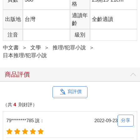
打算再找工作了，如果想要做粗活，不可能在這個時間還在這裡
格
打混。因為粗活的工作都是在一大早安排。他應該也沒打算去職
業介紹所，因為即使職業介紹所為他介紹了工作，他的那頭長髮
適讀年
出版地
台灣
全齡適讀
也根本沒辦法去面試，更何況以他的年紀，能夠為他介紹工作的
齡
可能性幾乎是零。
注音
級別
有一個男人正在自己的藍色帳篷旁把大量空罐壓扁。石神之前也
曾經看過這個人好幾次，所以暗自為他取了「罐男」的綽號。
中文書
＞
文學
＞
推理/犯罪小說
＞
「罐男」看起來五十歲左右，日常用品都很齊全，還有一輛腳踏
日本推理/犯罪小說
車，想必在撿罐頭時發揮了機動性。他的藍色帳篷位在遊民區中
最角落的位置，而且位在僻靜處，應該是整個區域中的頭等席，
所以石神猜想「罐男」應該是這群遊民中的老鳥。
商品評價
一個男人坐在那片藍色帳篷盡頭不遠處的長椅上，原本應該是米
色的大衣，因為弄髒的關係，看起來更接近灰色。他在大衣內穿
著夾克，裡面是一件白襯衫。石神推測他應該把領帶放在大衣口
寫評價
袋裡。因為之前看到他在看一本工業方面的雜誌，所以石神在心
裡為他取了「技師」這個名字。他的頭髮仍然維持短髮，鬍子也
（共
4
則好評）
有刮，所以「技師」顯然還沒有放棄重回職場，今天可能也打算
去職業介紹所，但石神猜想他應該找不到工作。除非他願意拋開
分享
79********785 說：
2022-09-23
自尊心，否則很難找到工作。石神在大約十天前第一次看到「技
師」，「技師」還沒有適應這裡的生活，希望和藍色帳篷的生活
有一線之隔，但又不知道該如何當一個遊民，所以才繼續逗留在