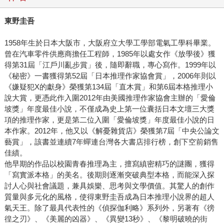
東野圭吾
1958年生於日本大阪市，大阪府立大學工學部電氣工學科畢業。
曾在汽車零件供應商擔任工程師，1985年以處女作《放學後》獲
得第31屆「江戶川亂步賞」後，隨即辭職，專心寫作。1999年以
《秘密》一書獲得第52屆「日本推理作家協會賞」，2006年則以
《嫌疑犯X的獻身》榮獲第134屆「直木賞」和第6屆本格推理小
說大賞，更憑此作入圍2012年由美國推理作家協會主辦的「愛倫
坡獎」年度最佳小說，不僅成為史上第一位囊括日本文壇三大獎
項的推理作家，更是第二位入圍「愛倫坡獎」年度最佳小說的日
本作家。2012年，他又以《解憂雜貨店》榮獲第7屆「中央公論文
藝賞」，該書並連續7年蟬連台灣各大書店排行榜，創下空前銷售
佳績。
他早期的作品以校園青春推理為主，擅寫縝密精巧的謎團，獲得
「寫實派本格」的美名。後期則逐漸突破典型本格，而能深入探
討人心與社會議題，兼具娛樂、思考與文學價值。其驚人的創作
質量與多元化的風格，使得東野圭吾成為日本推理小說界的超人
氣天王。除了最具代表性的《偵探伽利略》系列外，另著有《徬
徨之刃》、《美麗的凶器》、《異變13秒》、《黎明破曉的街