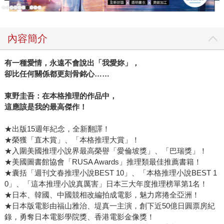
美少女，連搭檔華生都化為女性，重新從女性視角一窺經典
奇案！ 當然不僅日本專美於前，台灣有邀請台港日三地作家
聯手共演的《筷：怪談競演奇物語》，以接龍形式共創怪談
內容簡介
新境地，同樣一雙筷子，在五位作家筆力激盪下，不只層層
翻轉，還要你享受不同文化的融會衝擊；歐美則有結合克蘇
有一種愛情，永遠不會說出「我愛妳」，
魯文化的魔幻物語《洛夫克拉夫特之鄉：逃出絕命村》，精
卻比任何關係都更刻骨銘心……
彩故事也即將搬上HBO同名影集，今年夏天準備與台灣觀眾
見面。 小說混搭浪潮正起，這個夏天，你準備好來一場故事
東野圭吾：在本格推理的作品中，
馬拉松了嗎？
這應該是我的最高傑作！
★出版15週年紀念，全新翻譯！
★榮獲「直木賞」、「本格推理大賞」！
★入圍美國推理小說界最高榮譽「愛倫坡獎」、「巴瑞獎」！
★美國圖書館協會「RUSA Awards」推理類最佳推薦書籍！
★囊括「週刊文春推理小說BEST 10」、「本格推理小說BEST 1
0」、「這本推理小說真厲害」日本三大年度推理榜單第1名！
★日本、韓國、中國競相改編拍成電影，魅力席捲全亞洲！
★日本版電影由福山雅治、堤真一主演，創下近50億日圓票房紀
錄，勇奪日本電影學院獎、香港電影金像獎！