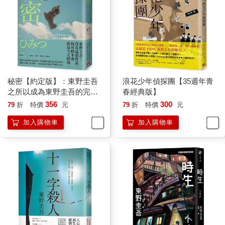
子小代子負責掌廚，打工的金子負責送便當，靖子負責在店內賣
便當。
靖子來這家便當店工作之前，在錦糸町的一家酒店上班。米澤是
經常去店裡喝酒的常客，小代子是那家酒店老闆僱用的媽媽桑，
靖子直到小代子辭職前，才知道她是米澤的妻子，而且是小代子
親口告訴她的。
「酒店的媽媽桑跑去當便當店的老闆娘，人生的際遇真是難以預
秘密【約定版】：東野圭吾
浪花少年偵探團【35週年青
料。」客人這樣討論這件事，但小代子說，開便當店是他們夫妻
之所以成為東野圭吾的完美
春經典版】
多年的夢想，她是為了實現這個夢想去酒店上班。
傑作！
356
300
79
折
特價
元
79
折
特價
元
「弁天亭」開張後，靖子也不時光顧。便當店的經營很順利，在
便當店開了一年之後，小代子問她願不願意來店裡幫忙。因為光
加入購物車
加入購物車
靠他們夫妻兩個人，無論在體力上還是在物理條件上，都已經難
以應付店裡的生意。
「靖子，妳也不可能一直在酒店上班，美里也長大了，漸漸會對
媽媽在酒店當坐檯小姐這件事感到自卑了。」
雖然這是我多管閒事。小代子最後補充了這句話。
美里是靖子的獨生女，沒有父親，因為靖子在五年前就和丈夫離
了婚。不需要小代子提醒，靖子也知道自己不可能一直在酒店上
班。雖然美里當然也是原因之一，但考慮到自己的年齡，不知道
老闆願意僱用自己到什麼時候。