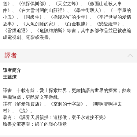
道》、《偵探俱樂部》、《天空之蜂》、《假面山莊殺人事
件》、《在大雪封閉的山莊裡》、《學生街殺人》、《十字屋的
小丑》、《同級生》、《操縱彩虹的少年》、《平行世界的愛情
故事》、《人魚沉睡的家》、《白金數據》、《戀愛纜車》、
《雪煙追逐》、《危險維納斯》等書，其中多部作品並已被改編
成電視劇、電影或漫畫。
譯者
譯者簡介
王蘊潔
譯書二十載有餘，愛上探索世界，更鍾情語言世界的探索；熱衷
手機遊戲，更酷愛文字遊戲。
譯有《解憂雜貨店》、《空洞的十字架》、《哪啊哪啊神去
村》、《流》。
著有：《譯界天后親授！這樣做，案子永遠接不完》
臉書交流專頁：綿羊的譯心譯意