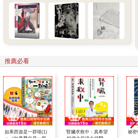
許實際年齡沒那麼大。他似乎有點不修邊幅，每次都穿相似的衣
服。今年冬天幾乎都穿一件棕色的毛衣，每次來買便當時，都是
毛衣外穿一件大衣的打扮。但他洗衣服很勤快，小陽台上不時晾
著衣服。他目前單身，靖子猜想他應該沒有結過婚。
即使聽說那個老師對自己有意思，靖子也完全沒有任何感覺。在
靖子眼中，他就像是公寓牆壁上的裂縫，雖然知道他的存在，但
從來沒有多注意，而且也認為沒必要去注意。
他們見面時會打招呼，在公寓管理的問題上，也曾經請教過他的
意見，但靖子對他幾乎一無所知，最近看到他把一堆舊的數學參
推薦必看
考書用繩子綁起後放在門口，才知道他是數學老師。
希望他不會向自己提出約會。靖子心想，但隨即獨自苦笑起來。
那個看起來一板一眼的人如果要約自己，不知道臉上會是怎樣的
表情。
像往常一樣，這天也在將近中午時再度忙碌起來，在正午過後到
達了顛峰。下午一點多，才終於告一段落。這也和平時一樣。
靖子正在為收銀機換紙時，玻璃門打開，有人走了進來。「歡迎
光臨。」她在招呼的同時抬起頭，但立刻愣住了。她瞪大了眼
睛，說不出話。
「妳看起來很不錯嘛。」男人笑著對她說，但他的眼睛看起來灰
如果西遊是一群喵(1)
腎臟求救中：真希望
祕密
暗混濁。