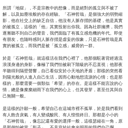
所謂「地獄」，不是宗教中的想像，而是絕對的孤立與不被了
解，以及如塵埃般的存在經驗。「石神哲哉」是個強大的弱勢縮
影，他在社交上的缺乏自信，他沒有人脈存摺的基礎，他是真實
的被孤立，這樣的「他」其實投射出你我。因為社群擁擠，我們
逐漸聽不到自己的聲音，我們面臨了有孤立感危機的年代。即使
有朋友，也隨時感到人脈存摺是虛妄的假象，只是石神哲哉是真
實的被孤立，而我們是被「孤立感」威脅的一群。
於是「石神哲哉」就這樣活在我們心裡了，他那個駝著背經過流
浪漢身邊的身影，像極了我們怕被刷下階級的不忍直視；他那夜
半聽得到隔壁聲響，自己看似安於小天地的矛盾；那樣的突然看
到陽光般的人進入自己生活，因而心動地想流淚的心情；也是那
樣的，那麼需要一個類似「希望」的存在。是這樣不能言說的心
情，總是像糜糜細雨下在我們的心上，任其發芽，甚至任其與自
己無關一般。
是這樣的許願一般，希望自己在這城市裡不孤單，於是我們看到
有人飽含戾氣，有人變成酸民、有人惶惶終日。那都是小小的
「石神哲哉」，像忘記還有愛的選擇一般，這樣瑟縮在一角，原
是那個怕被當「影子」，不見容於社會光明面的我們自己啊。