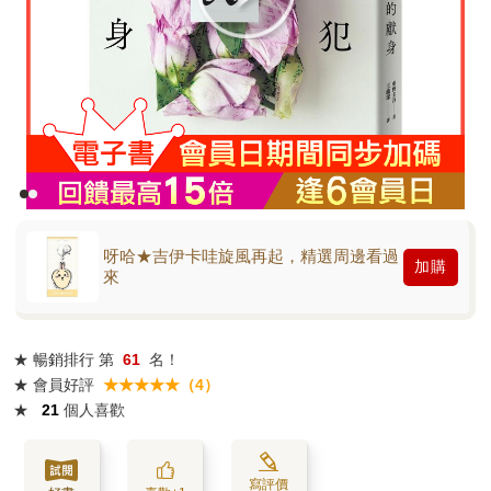
呀哈★吉伊卡哇旋風再起，精選周邊看過
加購
來
★
暢銷排行
第
61
名！
★
會員好評
★★★★★（4）
★
21
個人喜歡
寫評價