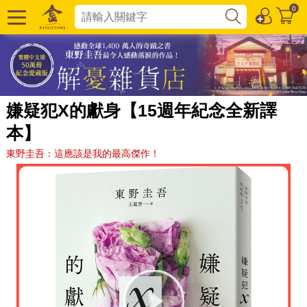
0
嫌疑犯X的獻身【15週年紀念全新譯
本】
東野圭吾：這應該是我的最高傑作！