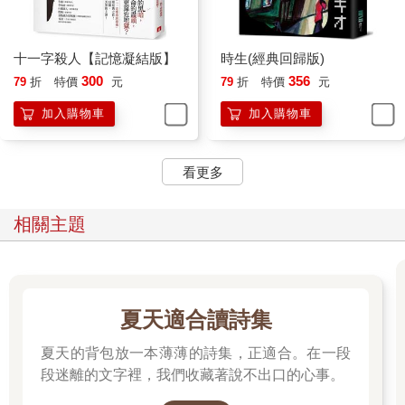
靖子想了一天就得出了結論，酒店方面也沒有挽留她，只對她說
了一句「太好了」。於是她知道，其他人也很擔心她這個已經不
年輕的坐檯小姐的未來。
十一字殺人【記憶凝結版】
時生(經典回歸版)
去年春天，在美里上中學時，母女兩人一起搬到了目前所住的公
300
356
79
折
特價
元
79
折
特價
元
寓。因為之前住的地方離「弁天亭」太遠了。便當店的工作和之
前不同，從一大早就開始工作。六點起床，六點半就必須騎著一
加入購物車
加入購物車
輛綠色腳踏車離開公寓。
「那個高中老師，今天早上也來了嗎？」靖子休息時，小代子問
她。
看更多
「來了啊，他不是每天都會來嗎？」
小代子聽了靖子的回答，和老公互看了一眼，意味深長地笑了
相關主題
笑。
「幹嘛？為什麼笑得這麼詭異？」
「不，沒什麼不好的意思，只是我昨天才和我老公說，那個老師
可能喜歡妳。」
「啊？」靖子拿著茶杯，身體向後仰。
夏天適合讀詩集
「因為妳昨天不是休假嗎？結果那個老師沒有來，他每天都來，
只有妳不在的時候不來，妳不覺得很奇怪嗎？」
夏天的背包放一本薄薄的詩集，正適合。在一段
「只是巧合而已。」
段迷離的文字裡，我們收藏著說不出口的心事。
「問題就在於並不是巧合……對不對？」小代子徵求老公的同