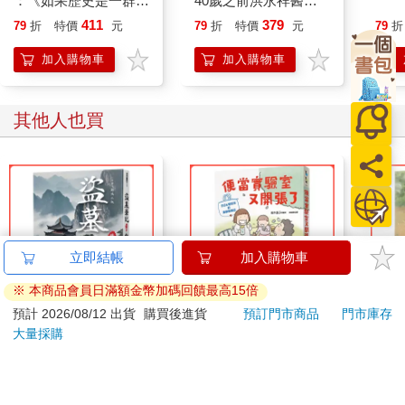
：《如果歷史是一群
40歲之前洪永祥醫師
「你……怎麼會知道這裡？」
喵》作者最新力作，附
就告訴我這些事
411
379
79
折
特價
元
79
折
特價
元
79
折
「不需要這麼驚訝吧？只要我有心，當然有辦法找到離婚前妻的
【首卷特典】拉頁
下落。」男人的雙手插在深藍色夾克的口袋裡，巡視著店內，露
加入購物車
加入購物車
出正在物色對象的眼神。
「事到如今，你又來找我幹嘛？」靖子厲聲問道，但她壓低了聲
音，因為她不希望在後方的米澤夫婦發現。
其他人也買
「妳不要這麼兇嘛，好久沒見面了，即使只是虛偽，也可以笑一
笑嘛，對不對？」男人的臉上仍然露出令人厭惡的笑容。
「如果沒有事，就請你離開。」
「當然是有事才會來啊，我有重要的事要和妳談，妳可不可以溜
出去一下？」
「你在說什麼傻話，你一看就知道我在上班吧。」靖子說完之
後，立刻感到後悔。因為這會讓對方誤以為如果不是在上班，就
立即結帳
加入購物車
願意和他談話。
男人舔了舔嘴唇問：「妳幾點下班？」
※ 本商品會員日滿額金幣加碼回饋最高15倍
「我不想聽你說任何事，拜託你趕快走吧，別再來找我。」
預計 2026/08/12 出貨
購買後進貨
預訂門市商品
門市庫存
盜墓筆記外傳十年
便當實驗室又開張了：
黃阿
「妳真無情啊。」
大量採購
日日和特別日的菜單挑
流浪
「當然啊。」
戰記
故事
靖子看向門口，很希望有客人上門，但沒有人走進來。
300
276
79
折
特價
元
79
折
特價
元
79
折
「既然妳這麼冷淡，那就算了，我只能去找她了。」男人摸著脖