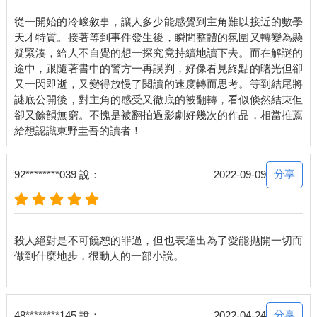
這裡。
從一開始的冷峻敘事，讓人多少能感覺到主角難以接近的數學
石神沿著隅田川繼續往前走，在清洲橋前遇到一名老婦人牽著三
天才特質。接著等到事件發生後，瞬間整體的氛圍又轉變為懸
隻狗在散步。三隻狗都是迷你臘腸犬，分別戴著紅、藍和粉紅色
疑緊湊，給人不自覺的想一探究竟持續地讀下去。而在解謎的
的項圈。慢慢靠近時，她似乎也發現了石神，露出了微笑，微微
途中，跟隨著書中的警方一再誤判，好像看見終點的曙光但卻
點頭打招呼，石神也欠身致意。
又一閃即逝，又變得放慢了閱讀的速度轉而思考。等到結尾將
「早安。」他主動向老婦人打招呼。
謎底公開後，對主角的感受又徹底的被翻轉，看似倏然結束但
「早安，今天早上也很冷。」
卻又餘韻無窮。不愧是被翻拍過影劇好幾次的作品，相當推薦
「是啊。」他皺起了眉頭。
正當他打算經過老婦人身旁時，聽到她說：「路上小心，注意安
全。」「好。」他用力點了點頭。
石神曾經看到她手上拿著便利商店的袋子，裡面似乎裝了三明
分享
92********039 說：
2022-09-09
治，想必是她的早餐，所以石神猜想她應該是獨居老人，住處離
這裡不遠，因為以前曾經看過她穿拖鞋。穿拖鞋無法開車。她的
老伴應該已經去世，她一個人和三隻狗住在這附近的公寓，而且
她住的房子應該很大，才能夠養三隻狗。也因為有這三隻狗，所
殺人絕對是不可饒恕的罪過，但也表達出為了愛能拋開一切而
以她無法搬去其他小一點的房子。也許房子的貸款已經繳完，但
做到什麼地步，很動人的一部小說。
仍然必須繳管理費，因此必須省吃儉用。今年冬天，她都沒有去
髮廊，也沒有染頭髮。
石神在清洲橋前走上了階梯。如果要去高中，就必須在這裡過
橋，但他走向相反的方向。
分享
48********145 說：
2022-04-24