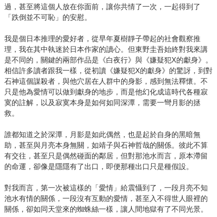
過，甚至將這個人放在你面前，讓你共情了一次，一起得到了
「跌倒並不可恥」的安慰。
我是個日本推理的愛好者，從早年夏樹靜子帶起的社會觀察推
理，我在其中執迷於日本作家的讀心。但東野圭吾始終對我來講
是不同的，關鍵的兩部作品是《白夜行》與《嫌疑犯X的獻身》。
相信許多讀者跟我一樣，從初讀《嫌疑犯X的獻身》的驚訝，到對
石神這個謀殺者，與他穴居在人群中的身影，感到無法釋懷。不
只是他為愛情可以做到獻身的地步，而是他幻化成這時代各種寂
寞的註解，以及寂寞本身是如何如同深潭，需要一彎月影的拯
救。
誰都知道之於深潭，月影是如此偶然，也是起於自身的黑暗無
助，甚至與月亮本身無關，如靖子與石神哲哉的關係。彼此不算
有交往，甚至只是偶然碰面的鄰居，但對那池水而言，原本滯留
的命運，卻像是隱隱有了出口，即便那種出口只是種假設。
對我而言，第一次被這樣的「愛情」給震懾到了，一段月亮不知
池水有情的關係，一段沒有互動的愛情，甚至入不得世人眼裡的
關係，卻如同天堂來的蜘蛛絲一樣，讓人間地獄有了不同光景。