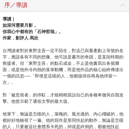
序／導讀
導讀｜
如深河需要月影，
你我心中都有的「石神哲哉」。
作家．影評人 馬欣
台灣讀者對於東野圭吾一定不陌生，對這已與量產劃上等號的名
字，應該各有不同的想像。他可說是書市的奇蹟，是某段時期的
救援者。但「東野圭吾」的點石成金，不止是他書寫出各個層
面，或是他外冷內熱的落筆動機，而是他作品的核心始終傳達出
一個的訊息──「即便是這樣的人，他都值得你再為他停留一
次」。
對「被忽視者」的停駐，才能稍稍原諒自己的各種卑微與自我攻
擊。他曾示範了通俗文學的最大值。
他筆下，無論是怎樣的人，落魄的、風光過的、內心殘破的，他
都好好地檢視了一遍。他的寫作是形同扶起的動作，無論是怎樣
的人，只要被這社會體系卡死的，抑或是絆倒的，都被他扶起