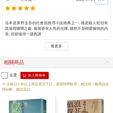
馬路旁有一家店掛著「弁天亭」的招牌，那是一家規模不大的便
當店。石神打開了玻璃門。
「歡迎光臨，早安。」櫃檯內傳來一個令石神感到熟悉，卻總是
為他帶來新鮮心情的聲音。戴著白色帽子的花岡靖子對他露出微
這本是東野圭吾的社會派推理小說經典之一, 雖是殺人犯但有
笑。
其值得憐憫之處, 最後更有人性的光輝, 雖然不是輕鬆愉快的內
店內沒有其他客人，這令他更加喜不自禁。
「呃，我要招牌便當……」
「好，一個招牌便當，謝謝你的惠顧。」
看更多
雖然她的聲音聽起來很開朗，但石神不知道她臉上露出了什麼表
情。因為他不敢正視她的臉，只好低頭看著自己打開的皮夾。既
然是鄰居，除了點便當以外，應該要隨便聊一下，但他想不出任
相關商品
何話題。
他在付錢時，才終於擠出一句「今天真冷」，但他小聲嘟囔的聲
音被下一個客人打開玻璃門的聲音淹沒，靖子的注意力也被新來
全選
加入購物車
的客人吸引了。
※ 出版日十年以上商品需另下訂，調貨時間較長，無法與一般商品合
石神拎著便當離開後走向了清洲橋。他特地繞遠路就是為了去
併結帳，敬請見諒。
「弁天亭」。早上的通勤時間過後，是「弁天亭」的空閒時間，
但所謂的空閒時間，只是指沒有客人上門，還是必須去後方為午
餐時間做準備。有幾家公司和便當店簽了約，必須在十二點之前
把便當送到。店裡沒有客人時，靖子也會在廚房幫忙。
包括靖子在內，「弁天亭」總共有四個人手，老闆米澤和他的妻