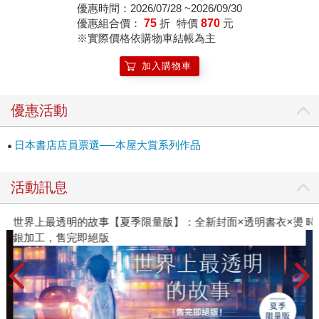
什麼魔力？ 對於故事，評審之一的北村薰下了令人莞爾的可
優惠時間：2026/07/28 ~2026/09/30
優惠組合價：
75
折
特價
870
元
愛形容：「（閱讀時）就像本來進場看棒球比賽，卻突然變
※實際價格依購物車結帳為主
成看鬥牛。」明明是傳統的棒球比賽，哪來的鬥牛？這正是
《屍人莊殺人事件》有意思的地方。 《屍人莊殺人事件》故
加入購物車
事由正統的夏季合宿展開，乍讀之下是輕盈愉快的本格推理
小說，卻在亮出「禁忌元素」底牌後，劇情急轉直下讓讀者
優惠活動
大呼驚奇，直說絕對不能暴雷才能享受這樣的體驗。而棒球
比賽在衝進了「鬥牛」之後，卻仍舊展現出令人拍案叫絕的
日本書店店員票選──本屋大賞系列作品
推理韻味，香港作家陳浩基便說：「讀者大概沒想到從棒球
變成鬥牛後，竟然會再演變為鬥牛士和牛在打棒球。」 《屍
人莊殺人事件》的魅力其實也正反映了日本大眾小說近年來
活動訊息
的革新浪潮，當推理小說已經俯拾即是，作家該如何變出新
把戲？又如何在「不只是推理」的突破下，仍舊保有閱讀推
×燙
時報經典展69折起
2
理小說時獨有的暢快推演？ 小說家們交出的答案之豐富，恐
怕遠超乎你想像。 日本除了結合秘密元素的本格推理《屍人
莊殺人事件》，也有《謀殺愛麗絲》翻玩童話在前，夢幻王
國瞬間成為血腥大逃殺；更有《夏莉．福爾摩斯與血色的憂
鬱》挑戰福爾摩斯經典，不僅我們熟悉的大偵探搖身一變為