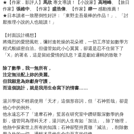
★【作家．影評人】
馬欣
專文導讀！【小說家】
高翊峰
、【旅日
作家】
張維中
、【作家】
盛浩偉
、【作家】
肆一
感動推薦！
★日本讀者一致壓倒性好評：「東野圭吾最棒的作品！」、「討
厭推理小說的人也能讀！」
【封面設計構想】
將熾烈的愛戀風乾，彌封進乾燥的花朵裡，一切工序皆如數學方
程式般縝密自洽。但儘管如此小心翼翼，卻還是忍不住留下了
「X」的署名，這是留給愛情的訊息？還是獻給邏輯的致敬？
除了數學，我一無所有，
注定無法配上妳的美麗。
但我願意為妳獻身守護，
而這個詭計，就是我用生命寫下的情書……
湯川學從不輕易使用「天才」這個形容詞，但「石神哲哉」卻是
他心中的例外。
他永遠忘不了「達摩石神」蜇居在研究室中鑽研艱深數學的身
影，儘管同為理科天才，湯川的人生有如「加法」，除了物理，
他熱中探索世上所有的知識；石神卻堅持貫徹「減法」，削除數
學之外的一切，邏輯才是他生命中至高的信條。