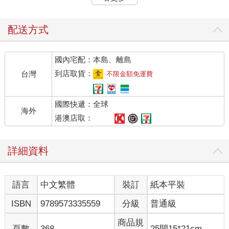
石神看到前方的號誌燈是紅燈，右轉走向新大橋的方向。迎面吹
來的風掀起了他的大衣，他雙手插在口袋裡，身體微微前傾走在
路上。
配送方式
厚實的雲層籠罩了整個天空，隅田川反射了天空的顏色，看起來
一片灰暗。小船駛向上游的方向，石神看著這片景象，走過了新
國內宅配：本島、離島
大橋。
過橋之後，他沿著橋下的樓梯走了下去。鑽過橋下，沿著隅田川
到店取貨：
台灣
不限金額免運費
彳亍而行。河岸的兩側是散步道，但父母帶著小孩，或是情侶都
在更前方的清洲橋一帶散步，即使在假日，新大橋附近也很少有
國際快遞：全球
人來散步。只要實際來這裡走一趟，就可以知道其中的原因。因
海外
為這裡有一整排遊民住的地方，他們的居所都用藍色塑膠布蓋了
港澳店取：
起來。因為上方就是高速公路可以遮雨擋風，所以也許對遊民來
說是理想的棲身之處。最好的證明，就是河對岸完全不見藍色帳
詳細資料
篷，當然另一方面也是因為他們群居在一起比較方便。
石神淡淡地走過那排藍色帳篷。藍色帳篷最多差不多一個人高，
有些只有及腰的高度，也許比起帳篷，更適合稱為箱子，但如果
語言
中文繁體
裝訂
紙本平裝
只是在裡面睡覺，也許那點空間已經足夠了。這些帳篷和箱子附
近都不約而同地用衣架掛著衣服，彰顯那裡是生活的空間。
ISBN
9789573335559
分級
普通級
有一個男人靠在堤防邊緣的欄杆上刷牙。石神經常看到這個男
人，他的年紀應該超過六十歲，花白的頭髮綁在腦後。他應該不
商品規
頁數
368
25開15*21cm