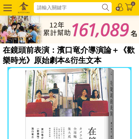
0
在鏡頭前表演：濱口竜介導演論＋《歡
樂時光》原始劇本&衍生文本