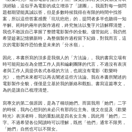
演經驗，這似乎為電影的成立增添了「謎團」。我面對每一個問
題都期望能真誠以答，但是多數時候我得在有限的時間中找答
案，所以這些答案感覺「坑坑疤疤」的，提問者多半也聽得一知
半解。耗時約兩年的製作過程，終究無法以隻字片語解釋清楚，
我也不敢說自己掌握了整體電影製作的全貌。儘管如此，我仍然
希望趁著記憶猶新時，為整個製作過程留下紀錄，對我而言，這
次的電影製作恐怕會是未來的「分水嶺」。
因此，本書所寫的頂多是我個人的「方法論」。我的書寫立場有
時可能宛如在為全體工作人員和編劇團隊的代言，不過沒有表演
者與工作人員提供各式各樣的方法，也就沒有電影《歡樂時
光》，他們未來都可以再去闡述這些方法論。我在本書所闡述的
電影製作全貌，僅僅是立基於我的脈絡和觀點。書寫這篇專文，
為的是讓自己梳理清楚。
寫專文的第二個原因，是為了稱頌她們。而當我用「她們」二字
的時候，我內心想到的未必只有那四位主角。後文在提及《歡樂
時光》表演者時，我的重點就是四名女主角，因此用「她們」二
字。不過希望各位閱讀時可以理解，既然「他們」通常不限男，
「她們」自然也可以不限女。