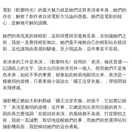
電影《歡樂時光》的最大魅力就是她們這群表演者本身，她們的
存在，解救了創作者自述電影方法論的愚蠢。她們是電影的核
心，是解無可解的謎團。
她們的表現真的很精彩，這與得獎與否毫無瓜葛，在拍攝她們之
前，我就一直覺得精彩無比。她們毫不掩飾自己的精彩站在鏡頭
前，這也讓我由衷感到驕傲。至少我認為，這件事並不容易。
表演者的工作是表演，《歡樂時光》採用的「表演」極其普通──
記誦紙上的文字、說出台詞並扮演另外一個人。然而她們不是角
色本身，如此不爭的事實，卻會如此輕易地顯現出來。表演是一
種脆弱的虛構，只要來個小孩說出「國王沒穿衣服」，彈指間就
灰飛煙滅。
攝影機正猶如大剌剌戳破「國王沒穿衣服」的孩子，它如實記錄
下「表演是脆弱的虛構」這件事，它總是拍出形同兒戲的努力，
因此再怎麼強調「在鏡頭前表演」的風險都不為過。打從開拍之
前，我就一直誠懇、殷切地提醒她們此事，而她們依然選擇站到
攝影機前面，我想稱頌她們的這份勇氣。