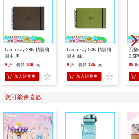
I am okay 28K 精裝繪
I am okay 50K 精裝繪
百樂
圖本 黑
圖本 綠
0.5
量)
189
135
9
折
特價
元
9
折
特價
元
85
折
加入購物車
加入購物車
您可能會喜歡