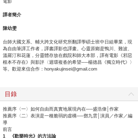
電影
譯者簡介
陳幼雯
台師大國文系、輔大跨文化研究所翻譯學碩士班中日組畢業，現
為自由筆譯工作者，譯書譯影也譯畫。心靈原鄉是鴨川、難波、
溫羅汀和花蓮，分靈體存放在戲院和師大本部，譯有電影《邪惡
根本不存在》與影評〈迴環複沓的希望──楊德昌《獨立時代》〉
等。歡迎來信合作：honyakujinsei@gmail.com
目錄
推薦序〈一〉如何自由而真實地展現內在──盛浩偉│作家
推薦序〈二〉表演是一種脆弱的虛構──鄧九雲│演員／作家／編
導
前言
1 《歡樂時光》的方法論