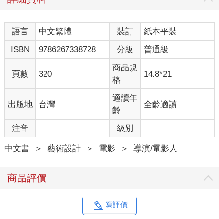
語言
中文繁體
裝訂
紙本平裝
ISBN
9786267338728
分級
普通級
商品規
頁數
320
14.8*21
格
適讀年
出版地
台灣
全齡適讀
齡
注音
級別
中文書
＞
藝術設計
＞
電影
＞
導演/電影人
商品評價
寫評價