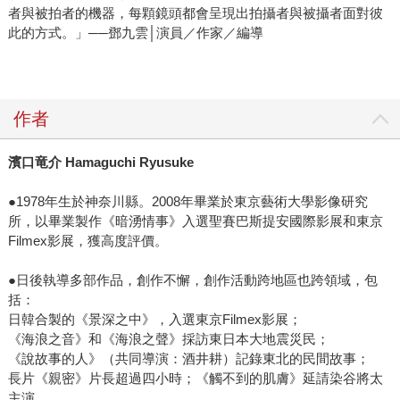
者與被拍者的機器，每顆鏡頭都會呈現出拍攝者與被攝者面對彼
此的方式。」──鄧九雲│演員／作家／編導
作者
濱口竜介 Hamaguchi Ryusuke
●1978年生於神奈川縣。2008年畢業於東京藝術大學影像研究
所，以畢業製作《暗湧情事》入選聖賽巴斯提安國際影展和東京
Filmex影展，獲高度評價。
●日後執導多部作品，創作不懈，創作活動跨地區也跨領域，包
括：
日韓合製的《景深之中》，入選東京Filmex影展；
《海浪之音》和《海浪之聲》採訪東日本大地震災民；
《說故事的人》（共同導演：酒井耕）記錄東北的民間故事；
長片《親密》片長超過四小時；《觸不到的肌膚》延請染谷將太
主演。