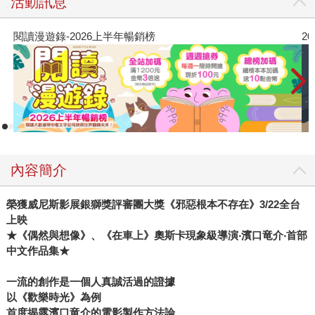
活動訊息
閱讀漫遊錄-2026上半年暢銷榜
2
內容簡介
榮獲威尼斯影展銀獅獎評審團大獎《邪惡根本不存在》3/22全台
上映
★
《偶然與想像》、《在車上》奧斯卡現象級導演‧濱口竜介‧首部
中文作品集★
一流的創作是一個人真誠活過的證據
以《歡樂時光》為例
首度揭露濱口竜介的電影製作方法論