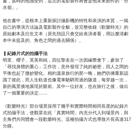
書，當時的他感受到，這次的電影製作將會是他未來創作的「分
水嶺」。
他在書中，從根本上重新探討攝影機的特性和表演的本質，一揭
自己的導演方法論及電影製作全貌，並完整收錄《歡樂時光》的
原始劇本及衍生文本（原先預設只會交給表演者看，用以釐清劇
本中未提及的、角色之間的過去關係）。
▎
紀錄片式的拍攝手法
明里、櫻子、芙美和純，四位摯友在一次因緣際會下，參加了
「尋找身體的重心」工作坊，意外發現了純的祕密，四人之間的
平衡也起了微妙變化。相約溫泉旅行的那一晚，她們彷彿重新認
識了彼此，而人生軌道也像電車馳騁而過的隧道，每穿越一次，
新的風景倏地展現於眼前。其中一位好友，也在旅行之後，做出
了一個重要的決定……
《歡樂時光》部分場景採用了幾乎和實際時間相同長度的紀錄片
式拍攝手法，使觀眾在此「真實時間」內充分代入到場景內，與
主角們共同體會一段歡樂時光。這種拍攝方式也導致片長高達317
分鐘。