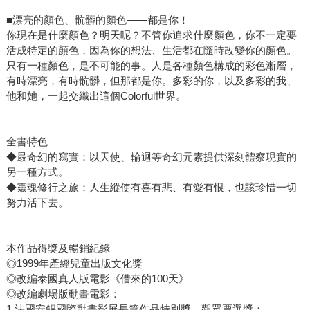
■漂亮的顏色、骯髒的顏色——都是你！
你現在是什麼顏色？明天呢？不管你追求什麼顏色，你不一定要
活成特定的顏色，因為你的想法、生活都在隨時改變你的顏色。
只有一種顏色，是不可能的事。人是各種顏色構成的彩色漸層，
有時漂亮，有時骯髒，但那都是你。多彩的你，以及多彩的我、
他和她，一起交織出這個Colorful世界。
全書特色
◆最奇幻的寫實：以天使、輪迴等奇幻元素提供深刻體察現實的
另一種方式。
◆靈魂修行之旅：人生縱使有喜有悲、有愛有恨，也該珍惜一切
努力活下去。
本作品得獎及暢銷紀錄
◎1999年產經兒童出版文化獎
◎改編泰國真人版電影《借來的100天》
◎改編劇場版動畫電影：
1.法國安錫國際動畫影展長篇作品特別獎、觀眾票選獎；