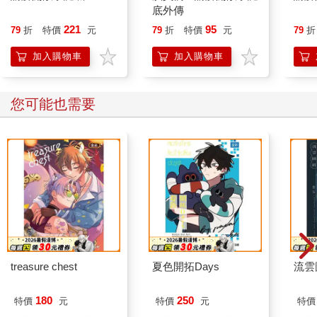
「晚餐也會準備很多阿真你喜歡的菜唷。不過啊，阿真你是不是
底外傳
差不多該休息一下了，回房間小睡一會兒如何呢？」
221
95
79
折
特價
元
79
折
特價
元
79
折
等餐桌上的食物都吃得差不多時，阿真的媽媽顧慮到我的狀況，
對著我這樣說。由於今天是我第一次像這樣和全家人團聚在一
加入購物車
加入購物車
起，所以確實有點疲憊了。對我來說，這是個很好的提案。
「好，那我回房休息一下。」
我迅速地站起身，之後卻站定不動。
您可能也需要
因為我雖然想去阿真的房間，但我不曉得它在這個家裡的哪個地
方。
怎麼辦？
「怎麼了？阿真。」
「身體不舒服嗎？」
家人開始對站著不動的我感到疑惑。
這一刻彷彿是安排給嚮導登場的完美時機。普拉普拉這時突然出
現在客廳的入口處。
他不知為何穿著一身正式的西裝，正對著我招手，要我過去。我
忍住點頭的衝動，將差點脫口而出的話吞下去，因為我發現除了
treasure chest
夏色開拓Days
流雲
我，其他人都看不到普拉普拉。
普拉普拉領著不說話的我，同樣一聲不吭地上了樓。阿真的房間
180
250
特價
元
特價
元
特價
不是很大，就位於二樓的盡頭處。房間內的家具很簡單，顏色以