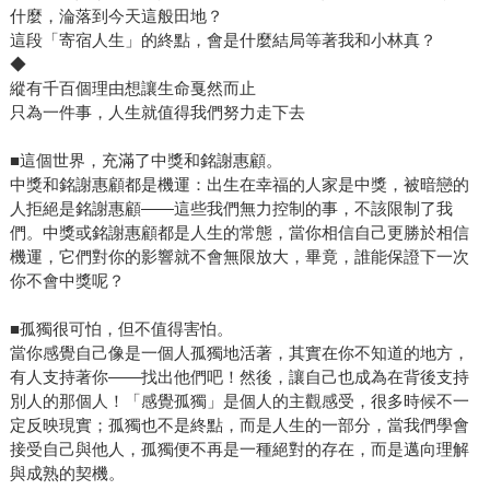
什麼，淪落到今天這般田地？
這段「寄宿人生」的終點，會是什麼結局等著我和小林真？
◆
縱有千百個理由想讓生命戛然而止
只為一件事，人生就值得我們努力走下去
■這個世界，充滿了中獎和銘謝惠顧。
中獎和銘謝惠顧都是機運：出生在幸福的人家是中獎，被暗戀的
人拒絕是銘謝惠顧——這些我們無力控制的事，不該限制了我
們。中獎或銘謝惠顧都是人生的常態，當你相信自己更勝於相信
機運，它們對你的影響就不會無限放大，畢竟，誰能保證下一次
你不會中獎呢？
■孤獨很可怕，但不值得害怕。
當你感覺自己像是一個人孤獨地活著，其實在你不知道的地方，
有人支持著你——找出他們吧！然後，讓自己也成為在背後支持
別人的那個人！「感覺孤獨」是個人的主觀感受，很多時候不一
定反映現實；孤獨也不是終點，而是人生的一部分，當我們學會
接受自己與他人，孤獨便不再是一種絕對的存在，而是邁向理解
與成熟的契機。