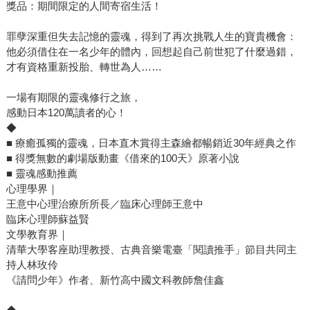
獎品：期間限定的人間寄宿生活！
罪孽深重但失去記憶的靈魂，得到了再次挑戰人生的寶貴機會：
他必須借住在一名少年的體內，回想起自己前世犯了什麼過錯，
才有資格重新投胎、轉世為人……
一場有期限的靈魂修行之旅，
感動日本120萬讀者的心！
◆
■ 療癒孤獨的靈魂，日本直木賞得主森繪都暢銷近30年經典之作
■ 得獎無數的劇場版動畫《借來的100天》原著小說
■ 靈魂感動推薦
心理學界｜
王意中心理治療所所長／臨床心理師王意中
臨床心理師蘇益賢
文學教育界｜
清華大學客座助理教授、古典音樂電臺「閱讀推手」節目共同主
持人林玫伶
《請問少年》作者、新竹高中國文科教師詹佳鑫