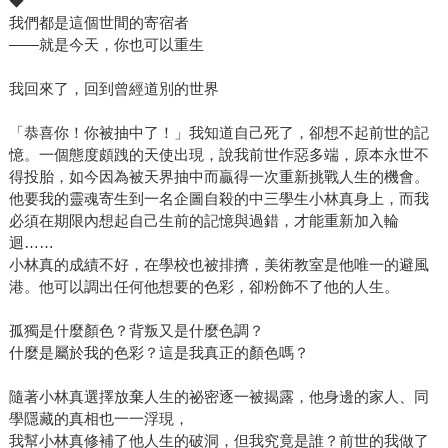
◆
我們都是這個世間的寄宿者
——就是今天，你也可以重生
我回來了，回到曾經道別的世界
「恭喜你！你被抽中了！」我知道自己死了，卻想不起前世的記
憶。一個態度頗跩的天使出現，說我前世作惡多端，原本永世不
得投胎，如今因為被天界抽中而贏得一次重新挑戰人生的機會。
他要我的靈魂寄生到一名企圖自殺的中三學生小林真身上，而我
必須在期限內想起自己生前的記憶與過錯，才能重新加入輪
迴……
小林真的成績不好，在學校也被排擠，美術教室是他唯一的避風
港。他可以調出任何他想要的色彩，卻粉飾不了他的人生。
孤獨是什麼顏色？背叛又是什麼色調？
什麼是屬於我的色彩？這是我真正的顏色嗎？
隨著小林真選擇放棄人生的祕密逐一被揭露，他身邊的家人、同
學隱藏的真相也一一浮現，
我幫小林真修補了他人生的破洞，但我究竟是誰？前世的我做了