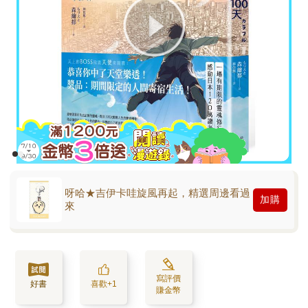
呀哈★吉伊卡哇旋風再起，精選周邊看過
加購
來
寫評價
好書
喜歡+1
賺金幣