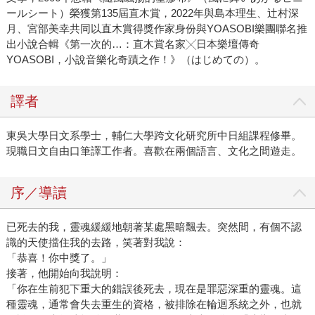
ールシート）榮獲第135屆直木賞，2022年與島本理生、辻村深
月、宮部美幸共同以直木賞得獎作家身份與YOASOBI樂團聯名推
出小說合輯《第一次的…：直木賞名家╳日本樂壇傳奇
YOASOBI，小說音樂化奇蹟之作！》（はじめての）。
譯者
東吳大學日文系學士，輔仁大學跨文化研究所中日組課程修畢。
現職日文自由口筆譯工作者。喜歡在兩個語言、文化之間遊走。
序／導讀
已死去的我，靈魂緩緩地朝著某處黑暗飄去。突然間，有個不認
識的天使擋住我的去路，笑著對我說：
「恭喜！你中獎了。」
接著，他開始向我說明：
「你在生前犯下重大的錯誤後死去，現在是罪惡深重的靈魂。這
種靈魂，通常會失去重生的資格，被排除在輪迴系統之外，也就