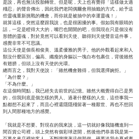
是說，再也無法投胎轉世。但是呢，天上也有覺得「這樣做太過
殘忍」的聲音傳出，因此我們老闆偶爾會用抽籤的方式，給予這
些靈魂重新挑戰的機會，而你就是被抽中的幸運靈魂！」
就算這樣，突然這麼跟我說，也是很困擾的事。假如我有眼睛的
話，一定是瞪得大大的，嘴巴也開開的吧，但我現在只是個沒有
形體的靈魂，對於竟然可以看到天使、聽得到天使聲音這件事，
感覺非常不可思議。
這位天使是個長相俊美、溫柔優雅的男子。他的外觀看起來和人
類沒什麼區別，偏高、纖瘦的身軀以一塊白布包裹住，背後雖然
有翅膀，但頭上沒有天使的光環。
總而言之，我對天使說：「雖然機會難得，但我選擇婉拒。」
「為什麼？」
「不為什麼。」
在這個時間點，我已經失去前世的記憶。雖然大概覺得自己是男
的，但我到底是個怎樣的男人、過著什麼樣的人生，這些事我一
點都想不起來了，而且心裡還隱隱殘留著一種厭世、再也不想回
到人間那種地方的感覺。
「我就是不想要。對現在的我來說，這一切就好像我隨機進到一
間百貨公司裡，頭上突然有個彩球迸開，然後他們恭喜我是第一
百萬名來店裡的客人，不斷嚷嚷著這個那個，硬要送我去夏威夷