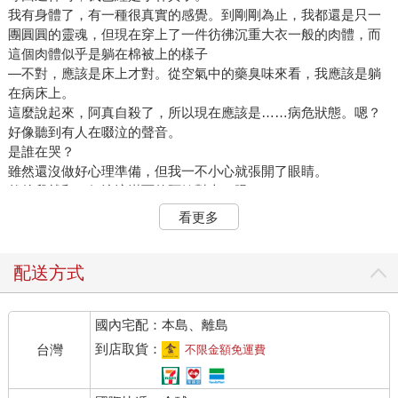
我有身體了，有一種很真實的感覺。到剛剛為止，我都還是只一
團圓圓的靈魂，但現在穿上了一件彷彿沉重大衣一般的肉體，而
這個肉體似乎是躺在棉被上的樣子
—不對，應該是床上才對。從空氣中的藥臭味來看，我應該是躺
在病床上。
這麼說起來，阿真自殺了，所以現在應該是……病危狀態。嗯？
好像聽到有人在啜泣的聲音。
是誰在哭？
雖然還沒做好心理準備，但我一不小心就張開了眼睛。
然後我就和一個淚流滿面的阿姨對上了眼。
「阿真。」
看更多
阿姨啞啞地說著。
「阿真？」
她接下來又高聲大叫一次。
配送方式
我可以感覺到，圍繞在我身邊的人全都轉過來看著我。我現在果
然是在病房裡，病床一旁擺著沉重、給人壓迫感的醫療器材，可
國內宅配：本島、離島
以看到站在器材後面的護士身上的白衣。不知道是誰小小聲地說
了句「真的假的」，然後那個白色身影驚慌地動了起來。
到店取貨：
台灣
不限金額免運費
「阿真！」
這次大喊的，是在旁邊扶著阿姨的叔叔。