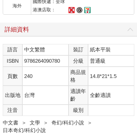
國際快遞：全球
「阿真活過來了！」
海外
沒錯，雖然我也是後來才知道，但小林真其實在十分鐘前才剛被
港澳店取：
宣布「死亡」而已。阿真的靈魂升到天上後，他的身體就變成了
空殼，我便鑽了進去，然後張開眼睛。遇到這種情況，我想不管
詳細資料
是誰都會嚇一跳吧。
「有心跳聲……也測得到血壓……這怎麼可能？！」
最後連醫生都一起大叫。
語言
中文繁體
裝訂
紙本平裝
確認阿真復活了，叔叔、阿姨都開心得不得了。這也在所難免，
因為這兩人是阿真的媽媽和爸爸。畢竟是死去的兒子復活了，會
ISBN
9786264090780
分級
普通級
如此欣喜也是人之常情。他們一邊發出不成聲的聲音，一邊摸著
我的臉頰、手臂，抱住我的整個身軀。雖然是被毫不相識的人這
商品規
頁數
240
14.8*21*1.5
樣摸遍全身，但意外地我完全沒有不舒服的感覺。看來，阿真的
格
身體，比我的心還先接受了他們。
阿真還有另外一個家人，是個穿著學生服的男生。從剛剛開始，
適讀年
出版地
台灣
全齡適讀
他就怒氣沖沖地站在床前雙眼充血地瞪著我。在雙親、醫生還有
齡
護士全都興奮不已的時候，獨自一人站在旁邊擺臭臉的這個男
注音
級別
生，正是阿真的哥哥：小林滿。這也是我後來才知道的，但是在
這個當下，我不只不認識阿滿，連阿真的年齡都不清楚，所以只
中文書
＞
文學
＞
奇幻/科幻小說
＞
是迷迷糊糊地想著：「應該是兄弟吧。」
日本奇幻/科幻小說
「阿真，你回來了，你回來了！」瘋了似地一直喊著兒子名字的