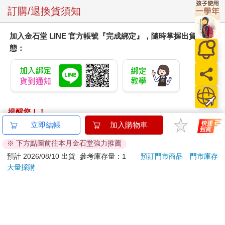
話，就是現在這種樣子的我更貼近我的本性。我們就隨性一點
訂購/退換貨須知
吧，你也一樣。」
「什麼嘛……」
加入金石堂 LINE 官方帳號『完成綁定』，隨時掌握出貨動
這天使未免也太接地氣了。
態：
對著還有點震驚的我，普拉普拉突然又用公事公辦的口吻問起：
「寄宿家庭的情況怎麼樣？」
「很順利。」
我自信滿滿地回答他。
「目前為止很不錯。寄宿家庭的人都很好，阿姨做的飯很好吃，
這個房間也算差強人意。整體來說，一切比我預期的還好上很
提醒您！！
多。生活在這樣的家裡，小林真到底為什麼會選擇自殺？我覺得
金石堂及銀行均不會請您操作ATM! 如接獲電話要求您前往
這件事很不可思議。」
ATM提款機，請不要聽從指示，以免受騙上當！
「你問為什麼嗎？」普拉普拉面無表情地說。「那是因為你還不
曉得這個寄宿家庭的真面目。」
退換貨須知：
「咦？」
**提醒您，鑑賞期不等於試用期，退回商品須為全新狀態**
「你什麼都還不曉得啊。」
依據「消費者保護法」第19條及行政院消費者保護處公告之
普拉普拉一點表情都沒有，聲音又很低沉，讓人有點毛骨悚然。
「通訊交易解除權合理例外情事適用準則」，以下商品購買
「什麼意思？」
後，除商品本身有瑕疵外，將不提供7天的猶豫期：
「阿真的爸爸表面上看起來是個好人，實際上是個只顧自己的自
易於腐敗、保存期限較短或解約時即將逾期。（如：生
私鬼。至於他的媽媽，一直到前一陣子為止，她都在和佛朗明哥