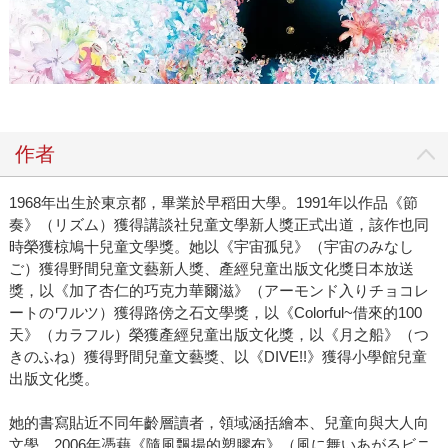
作者
1968年出生於東京都，畢業於早稻田大學。1991年以作品《節
奏》（リズム）獲得講談社兒童文學新人獎正式出道，該作也同
時榮獲椋鳩十兒童文學獎。她以《宇宙孤兒》（宇宙のみなし
ご）獲得野間兒童文藝新人獎、產經兒童出版文化獎日本放送
獎，以《加了杏仁的巧克力華爾滋》（アーモンド入りチョコレ
ートのワルツ）獲得路傍之石文學獎，以《Colorful~借來的100
天》（カラフル）榮獲產經兒童出版文化獎，以《月之船》（つ
きのふね）獲得野間兒童文藝獎、以《DIVE!!》獲得小學館兒童
出版文化獎。
她的書寫貼近不同年齡層讀者，領域涵括繪本、兒童向與大人向
文學，2006年憑藉《隨風飄揚的塑膠布》（風に舞いあがるビニ