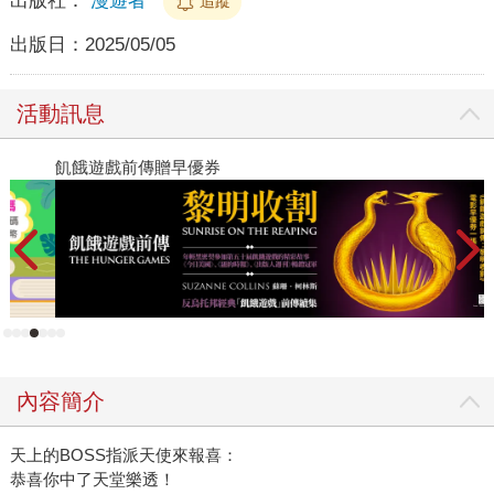
出版社：
漫遊者
追蹤
出版日：
2025/05/05
活動訊息
飢餓遊戲前傳贈早優券
教
內容簡介
天上的BOSS指派天使來報喜：
恭喜你中了天堂樂透！