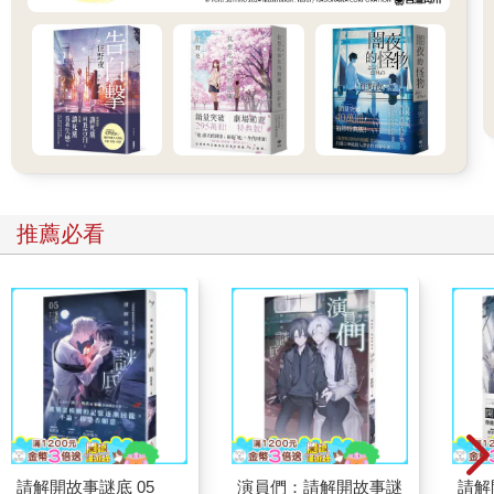
在我出院前，還很年輕的主治醫生，捏著我的臉頰對我說。
「所以已經夠了，不要再死一次了喔。」
出院當天是星期日。
那是個秋高氣爽的午後，我和一起來接我的三個人上了車，一起
回到位於安靜住宅區一角的小林家。整個客廳一塵不染，到處放
滿花瓶，桌上也擺滿了壽司、牛排等大餐。剛看到和一般透天厝
差不多大小的小林家時，我還失望地想著「看來有錢人這條線已
經完全消失了」，但此刻的我已忘了這件事，感動於家人對我的
滿滿
推薦必看
心意，甚至代替阿真對他們感謝地說：「真的很謝謝大家。」住
院期間，為了不要露出馬腳，我幾乎都不開口說話，因此對於我
的道謝，阿真雙親都紅了眼眶。
此刻正是家族親情最濃烈的時刻。
我記得普拉普拉說過，寄宿家庭的環境是依照個人在前世犯下的
過錯大小來決定的。這樣看來，我犯的肯定不是什麼很嚴重的過
錯，可能就是酒後的態度不好啦、愛浪費錢啦，或只是個專門弄
哭女生的小白臉之類吧。
我不懂的是，明明就有這麼好的家人在身邊，阿真卻選擇了自殺
這條路。「自殺」這個字眼，在小林家是禁忌，沒有人會提到這
件事，所以有時候我會忘記阿真是個自願選擇死亡的少年。
請解開故事謎底 05
演員們：請解開故事謎
請解