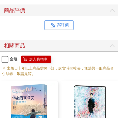
爸爸。
緊緊抱著我身體的媽媽。
商品評價
不發一語的兄弟。
當下的情況不容許我多仔細觀察，但總之算是和寄宿家庭的家人
打了照面。
寫評價
他們看起來不像有錢人或什麼光鮮亮麗的明星世家，雖然有一點
可惜，但因為那個壞心眼天使的關係，本來我沒抱太大的期待，
所以光是看起來是普通人家就很不錯了，我也就默默接受了他
相關商品
們。畢竟，我睜開眼後看到的，本來也有可能是八個身穿紅黃條
紋緊身體操服的壯漢正圍著我大哭的場景。人啊，果然還是平凡
最好。
全選
加入購物車
當我放鬆下來後，睡意就席捲而來。
※ 出版日十年以上商品需另下訂，調貨時間較長，無法與一般商品合
直到剛剛都還在死亡狀態下的阿真，看來是離正常狀態還遠得
併結帳，敬請見諒。
很，整個人疲倦到不行，也沒辦法做任何動作。結果我一句話都
沒能說出口，就又深深睡去。
這就是我作為小林真所迎來的第一個場景。
睡意和疲倦感之後也持續了一段時間。儘管阿真身體的復元力讓
主治醫生十分讚嘆，但可能是因為一天要服藥三次，所以我一直
很想睡。不過，反正我是在住院，沒什麼要做的事，也就順勢一
直睡著。