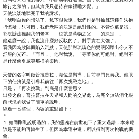
旅行之類的，但其實我只想待在家裡睡大覺。」
天使淡淡地聽完了我的訴求。
「我明白你的想法了。私下跟你說，我們也是對抽籤這種作法抱
持懷疑，只可惜，我們老闆的決定是絕對性的。不管你還是我，
都沒辦法推翻我們老闆——也就是萬物之父——的決定。」
他這麼一說，我也沒什麼好反駁的了。對手實在太強了。
看我因為敗陣而陷入沉默，天使那對琉璃色的雙眼閃爍出令人不
舒服的光芒。「而且，」他對我說。「等著你的可絕對、絕對不
是什麼像夏威夷那樣的樂園。」
天使的名字叫做普拉普拉，職位是嚮導，目前專門負責我。他眼
下的任務就是引導我前往「再次挑戰之地」。
只是，「再次挑戰」到底是什麼意思？
出發之前，普拉普拉在天界和人間的交界處，為完全無法消化眼
前狀況的我做了簡單的說明。
經過一番整理，內容的重點如下：
＊
１ 如同剛剛說明過的，我的靈魂在前世犯下了重大過錯，本來應
該是不能夠再轉生了，但因為幸運中選，所以得到再次挑戰的機
會。