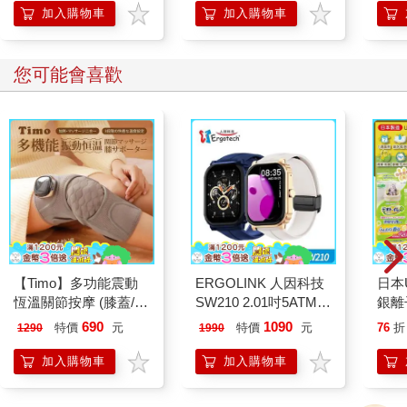
黑色為基底，地板上鋪著天空色的地毯。可能是因為屋裡有好幾
加入購物車
加入購物車
扇窗子，所以房間整體看起來很明亮，嫩綠色窗簾溫柔地接住了
豐沛的陽光。
普拉普拉在那片窗簾前停步，我則是靠著床緣坐下。
您可能會喜歡
「好久不見啊。」
我語帶諷刺對著普拉普拉這樣說。
「你不是嚮導嗎？我還以為你會告訴我更多事情的。」
「這是我們的方針。」
普拉普拉淡淡地回答我。
「而且，不要有先入為主的觀念比較好。比起由我來向你介紹這
個介紹那個，不如讓你自己去感受。」
我再一次細細地打量普拉普拉，總覺得有哪裡怪怪的。
「我說啊，跟在上面的時候相比，你給人的感覺完全不一樣
耶。」
【Timo】多功能震動
ERGOLINK 人因科技
日本U
對於我的觀察，普拉普拉苦笑著說：
恆溫關節按摩 (膝蓋/
SW210 2.01吋5ATM游
銀離
「這就是所謂的入鄉隨俗啦。老實說，就算人類看不到我們，但
肩/手肘通用) 無線充電
泳心率血氧藍牙通話腕
乾爽
是在人間打扮成一副天使模樣的話，有時候會覺得自己像個笨蛋
690
1090
特價
元
特價
元
76
折
1290
1990
加熱護膝 智能震動護
錶
墊2
一樣。」
膝熱敷 【單入組】
防滲
加入購物車
加入購物車
「但你說話的方式也變了耶？在上面的時候，你說話不是都用敬
尿色
稱嗎？」
品不
「衣著不整會影響內心狀態嘛，哈哈，我開玩笑的啦。真要說的