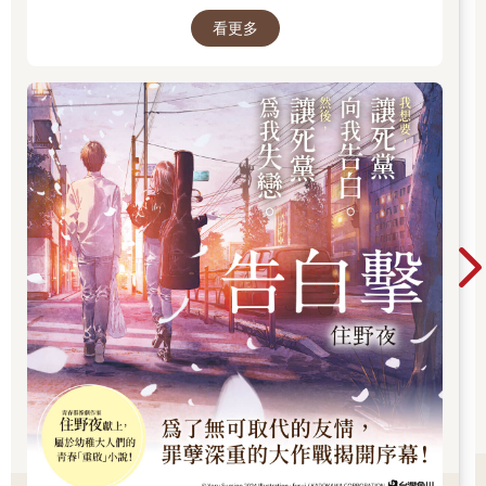
誤的「告白大作戰」，屬於幼稚大人們的青春
席。他一臉福相，總是帶著笑容。只要他一來，原本對我一人來
看更多
說太過寬敞冷清的單人病房，氣氛立刻變得熱鬧溫馨。爸爸和媽
「重啟」小說！我想要，讓死黨向我告白。然
媽不同，不會看我的臉色挑揀要說的話，每一晚都說著「我真的
後，讓死黨為我失戀。
好高興阿真活過來」、「我從來沒有這麼感謝老天爺」等等的
話，將
他的關愛之情盡情訴說完後，再心滿意足地離開。護士對爸爸的
評價也很高，很常說他真是個好父親。所以雖然他是別人的父
親，但我也覺得還不錯。
總之呢，儘管我對這三個人的印象各有不同，但這三個家人有個
共同點，就是他們都是真心對待阿真。就連那個木訥的大哥，要
是他對阿真毫無感情，也不會每晚都來病房了。
在住院期間，我一點一點地感受到，雖然對我來說他們只是寄宿
家庭的人，但對他們來說阿真是貨真價實的家人。
在又想睡又疲倦又恍惚的每一天，這可以說是我唯一領悟到的
事。
住院生活持續了一週。其實我的身體已經痊癒得差不多了，但因
為我的案例實在是太特殊（心臟停止十分鐘後還能復活，一般根
本難以想像），所以醫院將我留下來觀察情況，同時蒐集一些數
據，而且因為我是奇蹟少年，所以十分受到照顧。
「你確實死了一次。」