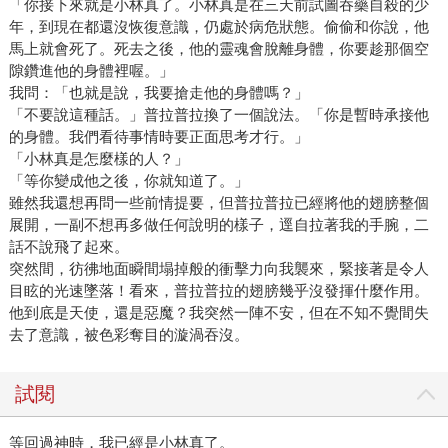
「你接下來就是小林真了。小林真是在三天前試圖吞藥自殺的少
年，到現在都還沒恢復意識，仍處於病危狀態。偷偷和你說，他
馬上就會死了。死去之後，他的靈魂會脫離身體，你要趁那個空
隙鑽進他的身體裡喔。」
我問：「也就是說，我要搶走他的身體嗎？」
「不要說這種話。」普拉普拉換了一個說法。「你是暫時承接他
的身體。我們看待事情時要正面思考才行。」
「小林真是怎麼樣的人？」
「等你變成他之後，你就知道了。」
雖然我還想再問一些前情提要，但普拉普拉已經將他的翅膀整個
展開，一副不想再多做任何說明的樣子，逕自拉著我的手腕，二
話不說飛了起來。
突然間，彷彿地面瞬間塌掉般的衝擊力向我襲來，緊接著是令人
目眩的光速墜落！看來，普拉普拉的翅膀幾乎沒發揮什麼作用。
他到底是天使，還是惡魔？我突然一陣不安，但在不知不覺間失
去了意識，被色彩奪目的漩渦吞沒。
試閱
等回過神時，我已經是小林真了。