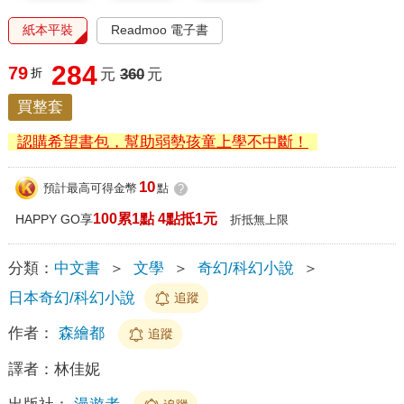
紙本平裝
Readmoo 電子書
284
79
折
元
360
元
買整套
認購希望書包，幫助弱勢孩童上學不中斷！
10
預計最高可得金幣
點
?
100累1點 4點抵1元
HAPPY GO享
折抵無上限
分類：
中文書
＞
文學
＞
奇幻/科幻小說
＞
日本奇幻/科幻小說
追蹤
作者：
森繪都
追蹤
譯者：
林佳妮