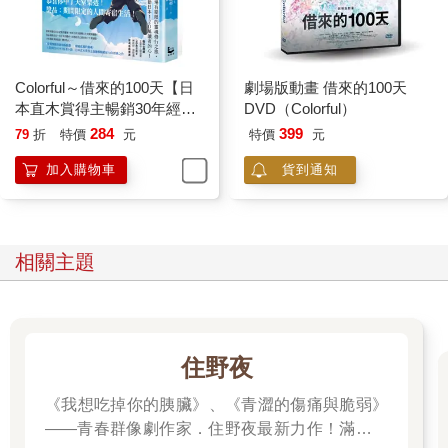
在一天裡有四分之三時間都在睡覺的日子中，我有時會像突然想
起什麼似地驚醒過來，而且醒來後，眼前一定會看到阿真媽媽或
是阿真爸爸的臉，又或者是阿滿的背影。
我睜開眼時如果窗外還亮著，那媽媽一定會坐在旁邊。她身型嬌
Colorful～借來的100天【日
劇場版動畫 借來的100天
小、眉眼分明，總是淺淺地坐在病床旁的椅子上，然後像是在計
本直木賞得主暢銷30年經典
DVD（Colorful）
算我眨眼次數一樣盯著我看。她要是和我四目相望，就會簡短地
作 · 動畫電影原著小說】
284
399
79
折
特價
元
特價
元
問我「身體還好嗎？」，或是「要不要開電視？」。除了這兩句
話，她其他什麼也不說，感覺好像有所顧慮，和我相處得非常小
加入購物車
貨到通知
心翼翼。我最一開始覺得她有點疏遠，但仔細想想，阿真會自
殺，一定是承受著相當程度的問題，所以她才會這麼小心地對待
我吧。
哥哥阿滿都是在傍晚出現。他會陪在我身邊幾個小時，讓母親可
相關主題
以在那段時間去休息。不管經過多久時間，他總是不發一語，不
管是幫我準備晚餐或是我吃完之後需要收拾，他都是默默地做，
之後就背對我開始看他的教科書或參考書。我從教科書得知他是
高三生，有一天就鼓起勇氣問他：「考試很辛苦吧？」結果我才
住野夜
開
口，阿滿就氣憤地瞪著我，啪地一聲把教科書蓋起來，踱步走向
《我想吃掉你的胰臟》、《青澀的傷痛與脆弱》
走廊。不曉得是不是他考試壓力太大了？
——青春群像劇作家．住野夜最新力作！滿是錯
晚間的探視時間是七點到九點，這段時間阿真的爸爸從來不會缺