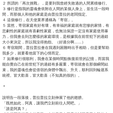
２ 所謂的「再次挑戰」，是要到我曾經失敗過的人間累積修行。
３ 修行是指我的靈魂會依附在人間的某個人身上，並生活一段時
間，而那個人和他的家庭是由普拉普拉的老闆指定。
４ 這個修行，在天使業界通稱為「寄宿」。
５ 當然，寄宿家庭有好有壞，有幸福的家庭就有悲慘的家情，有
悲劇性的家庭就有喜劇性家庭，也無法保證一定沒有家庭使用暴
力，但我會去到怎麼樣的家庭環境，是根據我在前世犯下的過錯
大小來決定，所以我沒得抱怨。（好過分啊……）
６ 寄宿期間，普拉普拉會在我遇到困難時出手相助，但是要幫助
我多少，就要看他當下的心情而定。
７ 如果修行很順利，我會在某個時間點恢復前世的記憶，而當我
能自覺自己在前世犯下的過錯有多嚴重，寄宿就會在那個瞬間結
束，我的靈魂也會從借宿的身體中飄出、升天，順利回到輪迴系
統裡。皆大歡喜，皆大歡喜（不知真的假的）。
＊
說明告一段落後，普拉普拉立刻伸展了他的翅膀。
「既然如此，阿真，讓我們立刻前往人間吧。」
「誰是阿真？」