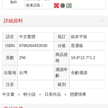
海外
港澳店取：
詳細資料
語言
中文繁體
裝訂
紙本平裝
ISBN
9786264453530
分級
普通級
商品規
頁數
256
18.8*12.7*1.2
格
適讀年
出版地
台灣
全齡適讀
齡
注音
級別
中文書
＞
輕小說
＞
日系作品
＞
戀愛情事