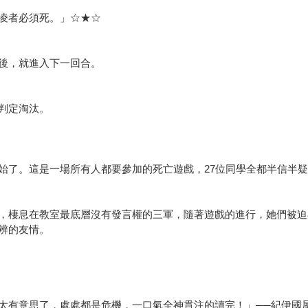
凌者必須死。」☆★☆
後，就進入下一回合。
判定淘汰。
始了。這是一場所有人都要參加的死亡遊戲，27位同學全都半信半
，棲息在教室最底層沒有發言權的三軍，隨著遊戲的進行，她們被迫
辨的友情。
太有意思了，處處都是危機，一口氣全神貫注的讀完！」──紀伊國