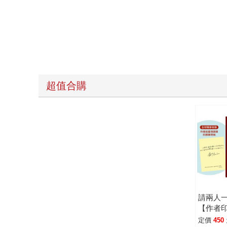
超值合購
請兩人
【作者
真的有
定價
450