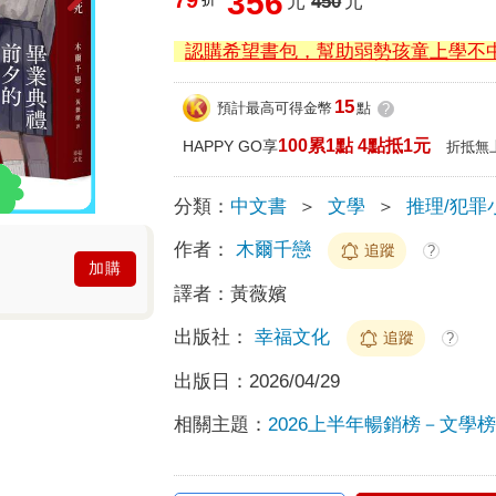
356
元
450
元
認購希望書包，幫助弱勢孩童上學不
15
預計最高可得金幣
點
?
100累1點 4點抵1元
HAPPY GO享
折抵無
分類：
中文書
＞
文學
＞
推理/犯罪
作者：
木爾千戀
追蹤
?
加購
譯者：
黃薇嬪
出版社：
幸福文化
追蹤
?
出版日：
2026/04/29
相關主題：
2026上半年暢銷榜－文學榜T