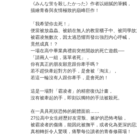
《みんな蛍を殺したかった》作者以細膩的筆觸，
描繪青春與友情極致的巔峰巨作！
「我希望你去死！」
便當被放蟲蟲、被鎖在無人的教室櫃子中、被同學故
被霸凌無數次，因太過恐懼而發出強烈內心呼喊，
竟然成真！？
一場在高中畢業典禮前突然開啟的死亡遊戲──
「請兩人一組，落單者死」，
你有真正的朋友願意跟你牽手嗎？
若不趕快牽起對方的手，是會被「淘汰」，
若這一輪沒有人跟你牽手，是會死的！
這是一場對「霸凌者」的精密復仇計畫，
沒有被牽起的手，即刻以獨特的手法被殺死。
在一具具死狀恐怖的屍體面前……
27位高中女生經歷好友背叛、嫉妒的恐怖考驗，
被霸凌者的傷痛，能因此被撫平，或者化為更深的惡
真相轉折令人驚嘆，痛擊每位讀者的青春修羅場！