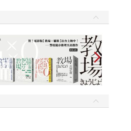
十字殺手【艾迪