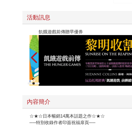
你牽手
（熱銷1
青春與
活動訊息
巨作！
飢餓遊戲前傳贈早優券
內容簡介
☆★☆日本暢銷14萬本話題之作☆★☆
──特別收錄作者印簽祝福扉頁──