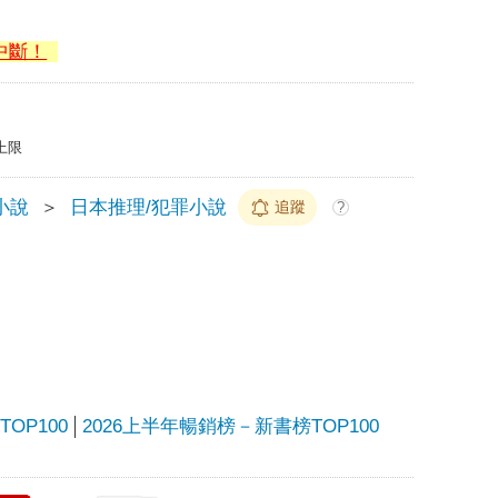
中斷！
上限
小說
＞
日本推理/犯罪小說
追蹤
?
OP100
2026上半年暢銷榜－新書榜TOP100