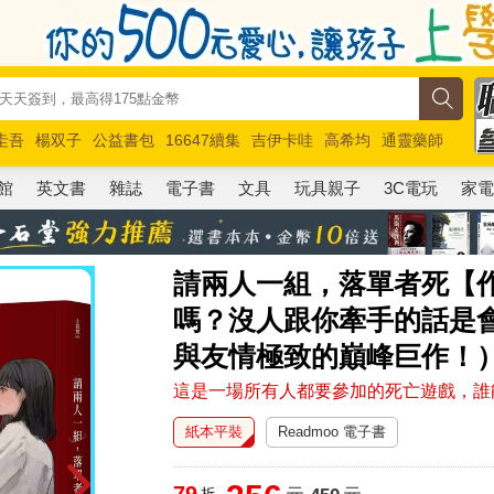
圭吾
楊双子
公益書包
16647續集
吉伊卡哇
高希均
通靈藥師
路邊攤新作
馬斯克
玩具總動員5
超慢跑
館
英文書
雜誌
電子書
文具
玩具親子
3C電玩
家
請兩人一組，落單者死【
嗎？沒人跟你牽手的話是會
與友情極致的巔峰巨作！
這是一場所有人都要參加的死亡遊戲，誰
紙本平裝
Readmoo 電子書
79
折