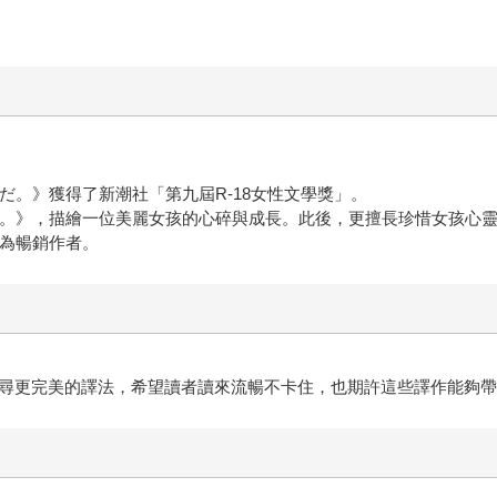
だ。》獲得了新潮社「第九屆R-18女性文學獎」。
意識。》，描繪一位美麗女孩的心碎與成長。此後，更擅長珍惜女孩心
成為暢銷作者。
找尋更完美的譯法，希望讀者讀來流暢不卡住，也期許這些譯作能夠