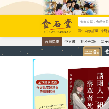
國中自修評量
東野
唯紅花綻放
奧德賽
會員獎勵
中文書
動漫ACG
親子