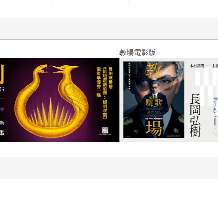
的話是會死的！
4萬本！描繪
友情極致的巔峰
）
教場電影版