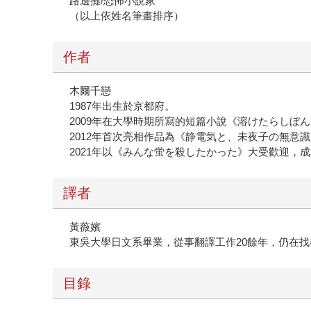
路邊攤/恐怖小說家
（以上依姓名筆畫排序）
作者
木爾千戀
1987年出生於京都府。
2009年在大學時期所寫的短篇小說《溶けたらしぼん
2012年首次亮相作品為《静電気と、未夜子の無
2021年以《みんな蛍を殺したかった》大受歡迎，
譯者
黃薇嬪
東吳大學日文系畢業，從事翻譯工作20餘年，仍在
目錄