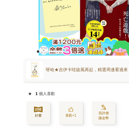
呀哈★吉伊卡哇旋風再起，精選周邊看過來
★
1
個人喜歡
寫評價
好書
喜歡+1
賺金幣