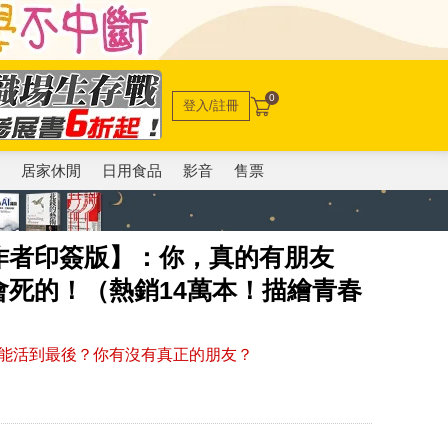
0
登入/註冊
電
居家休閒
日用食品
影音
售票
作者印簽版】：你，真的有朋友
死的！（熱銷14萬本！描繪青春
）
能活到最後？你有沒有真正的朋友？