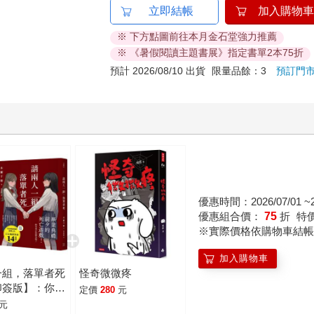
立即結帳
加入購物車
※ 下方點圖前往本月金石堂強力推薦
※ 《暑假閱讀主題書展》指定書單2本75折
預計 2026/08/10 出貨
限量品餘：3
預訂門
優惠時間：2026/07/01 ~20
優惠組合價：
75
折
特
※實際價格依購物車結帳
加入購物車
一組，落單者死
怪奇微微疼
印簽版】：你，
定價
280
元
朋友嗎？沒人跟
元