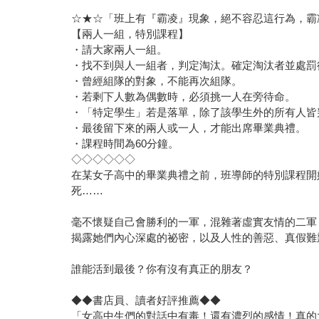
☆★☆「班上有『霸凌』現象，絕不容忍這行為，霸
【兩人一組，特別課程】
・請大家兩人一組。
・找不到與人一組者，判定淘汰。確定淘汰者並處罰
・曾經組隊的對象，不能再次組隊。
・若剩下人數為偶數時，必須挑一人在旁待命。
・「特定學生」若是落單，除了該學生外的所有人皆
・最後留下來的兩人或一人，才能出席畢業典禮。
・課程時間為60分鐘。
◇◇◇◇◇◇
在某女子高中的畢業典禮之前，班導師的特別課程開
死……
毫不懷疑自己會勝利的一軍，混雜著虛實友情的二軍
揭露她們內心深處的祕密，以及人性的善惡、真假難
誰能活到最後？你有沒有真正的朋友？
◆◆書店員、讀者好評推薦◆◆
「女高中生們的對話中有毒！還有濃烈的感情！真的