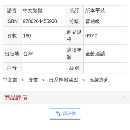
語言
中文繁體
裝訂
紙本平裝
ISBN
9786264455930
分級
普通級
商品規
頁數
160
0*0*0
格
適讀年
出版地
台灣
全齡適讀
齡
注音
級別
中文書
＞
漫畫
＞
日系輕鬆幽默
＞
溫馨療癒
商品評價
寫評價