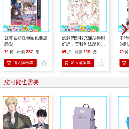
就算被妖怪包圍也要談
奴隸們對我充滿期待與
不時
戀愛
好評，害我無法壓榨她
的鄰
們（１）
１）
237
119
79
折
特價
元
85
折
特價
元
79
折
加入購物車
加入購物車
您可能也需要