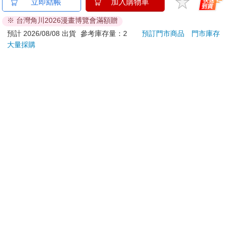
【電子書】請保持名偵
吉伊卡哇 造型貼紙-粉
平成
立即結帳
加入購物車
探原來的樣子
限定
※ 台灣角川2026漫畫博覽會滿額贈
294
67
特價
元
96
折
特價
元
特價
預計 2026/08/08 出貨
參考庫存量：2
預訂門市商品
門市庫存
大量採購
電子書
加入購物車
訂購/退換貨須知
加入金石堂 LINE 官方帳號『完成綁定』，隨時掌握出貨動
態：
提醒您！！
金石堂及銀行均不會請您操作ATM! 如接獲電話要求您前往
ATM提款機，請不要聽從指示，以免受騙上當！