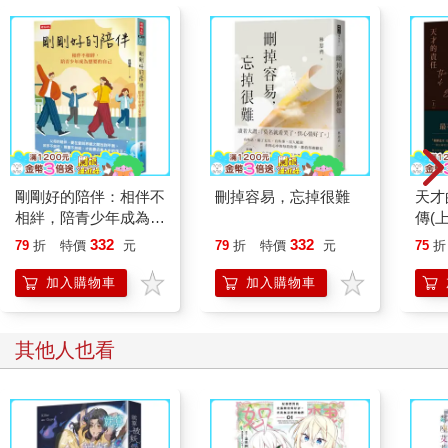
剛剛好的陪伴：相伴不
刪掉容易，忘掉很難
天才
相絆，陪青少年成為想
傳(
要的自己
332
332
79
折
特價
元
79
折
特價
元
75
折
加入購物車
加入購物車
其他人也看