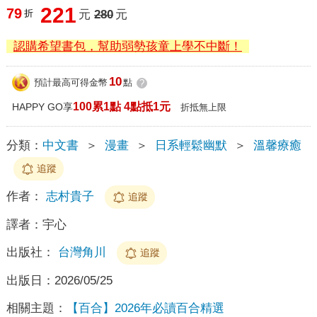
221
79
折
元
280
元
認購希望書包，幫助弱勢孩童上學不中斷！
10
預計最高可得金幣
點
?
100累1點 4點抵1元
HAPPY GO享
折抵無上限
分類：
中文書
＞
漫畫
＞
日系輕鬆幽默
＞
溫馨療癒
追蹤
作者：
志村貴子
追蹤
譯者：
宇心
出版社：
台灣角川
追蹤
出版日：
2026/05/25
相關主題：
【百合】2026年必讀百合精選