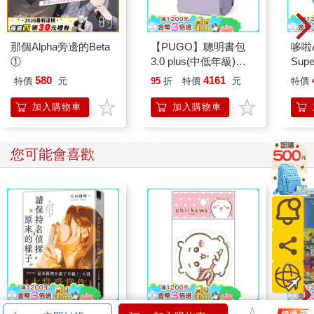
那個Alpha旁邊的Beta
【PUGO】聰明書包
哆啦
①
3.0 plus(中低年級)雪
Sup
紫 全新進化玩美上市
遊卡
580
4161
特價
元
95
折
特價
元
特價
加入購物車
加入購物車
您可能會喜歡