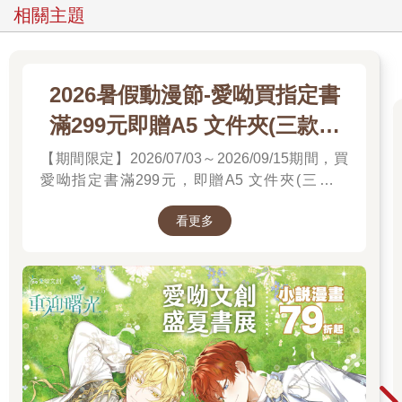
相關主題
2026暑假動漫節-愛呦買指定書
滿299元即贈A5 文件夾(三款隨
機)
【期間限定】2026/07/03～2026/09/15期間，買
愛呦指定書滿299元，即贈A5 文件夾(三款隨
機)！單筆訂單不累贈，數量有限，送完為止！
看更多