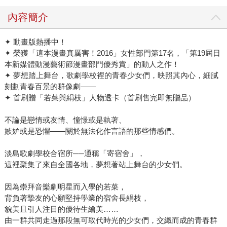
內容簡介
✦ 動畫版熱播中！
✦ 榮獲「這本漫畫真厲害！2016」女性部門第17名，「第19屆日
本新媒體動漫藝術節漫畫部門優秀賞」的動人之作！
✦ 夢想踏上舞台，歌劇學校裡的青春少女們，映照其內心，細膩
刻劃青春百景的群像劇——
✦ 首刷贈「若菜與絹枝」人物透卡（首刷售完即無贈品）
不論是戀情或友情、憧憬或是執著、
嫉妒或是恐懼——關於無法化作言語的那些情感們。
淡島歌劇學校合宿所──通稱「寄宿舍」，
這裡聚集了來自全國各地，夢想著站上舞台的少女們。
因為崇拜音樂劇明星而入學的若菜，
背負著摯友的心願堅持學業的宿舍長絹枝，
貌美且引人注目的優待生繪美……
由一群共同走過那段無可取代時光的少女們，交織而成的青春群