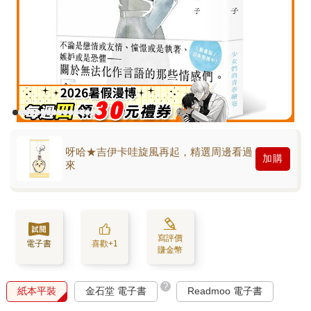
呀哈★吉伊卡哇旋風再起，精選周邊看過
加購
來
寫評價
電子書
喜歡+1
賺金幣
?
紙本平裝
金石堂 電子書
Readmoo 電子書