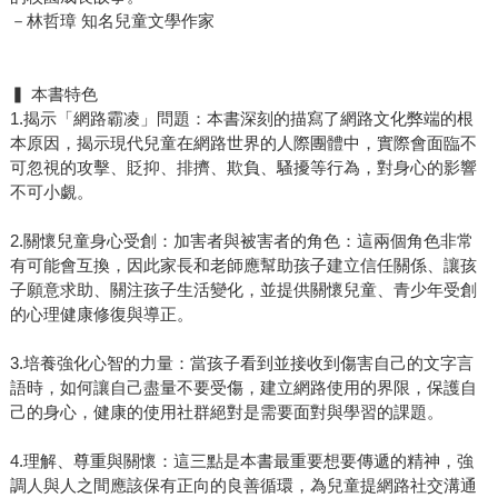
－林哲璋 知名兒童文學作家
▍ 本書特色
1.揭示「網路霸凌」問題：本書深刻的描寫了網路文化弊端的根
本原因，揭示現代兒童在網路世界的人際團體中，實際會面臨不
可忽視的攻擊、貶抑、排擠、欺負、騷擾等行為，對身心的影響
不可小覷。
2.關懷兒童身心受創：加害者與被害者的角色：這兩個角色非常
有可能會互換，因此家長和老師應幫助孩子建立信任關係、讓孩
子願意求助、關注孩子生活變化，並提供關懷兒童、青少年受創
的心理健康修復與導正。
3.培養強化心智的力量：當孩子看到並接收到傷害自己的文字言
語時，如何讓自己盡量不要受傷，建立網路使用的界限，保護自
己的身心，健康的使用社群絕對是需要面對與學習的課題。
4.理解、尊重與關懷：這三點是本書最重要想要傳遞的精神，強
調人與人之間應該保有正向的良善循環，為兒童提網路社交溝通