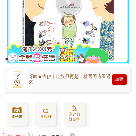
呀哈★吉伊卡哇旋風再起，精選周邊看過
加購
來
寫評價
電子書
喜歡+1
賺金幣
?