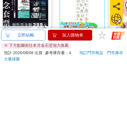
攻殼機動隊(1995) 4K
吉伊卡哇 可愛小貼紙-
吉伊
立即結帳
加入購物車
數位修復版紀念套票
黃
伊卡
※ 下方點圖前往本月金石堂強力推薦
399
38
特價
元
95
折
特價
元
9
折
預計 2026/08/08 出貨
參考庫存量：4
預訂門市商品
門市庫存
大量採購
加入購物車
加入購物車
訂購/退換貨須知
加入金石堂 LINE 官方帳號『完成綁定』，隨時掌握出貨動
態：