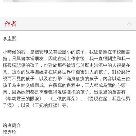
作者
李圭熙
小時候的我，是個安靜又有些膽小的孩子。我總是窩在學校圖書
館，只與書本當朋友，因此在當上作家後，我一直很關注和我一
樣孤獨悲傷的孩子，也對於那些被遺忘於歷史洪流中的人很是在
意。這次的故事圍繞著在網路世界中傷害別人的孩子、對於惡行
視而不見的孩子，以及在打擊下滿身瘡痍的孩子，內容以這三位
孩子為主軸交織而成。在撰寫的過程中，三人都成為我的心頭
肉，因為她們都是需要獲得溫暖擁抱的孩子。出版過的童書有
《年幼君王的眼淚》、《土做的耳朵》、《從現在起，我是個男
子漢》，以及《王妃的紅裙》等。
繪者簡介
韓秀珍