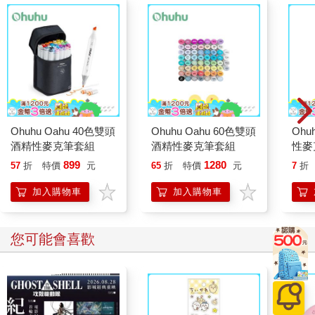
Ohuhu Oahu 40色雙頭
Ohuhu Oahu 60色雙頭
Ohu
酒精性麥克筆套組
酒精性麥克筆套組
性麥
899
1280
57
折
特價
元
65
折
特價
元
7
折
加入購物車
加入購物車
您可能會喜歡