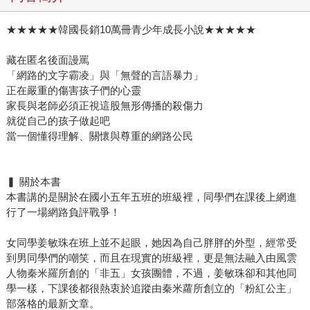
★★★★★韓國長銷10萬冊青少年成長小說★★★★★
藏在匿名後面謾罵
「網路的文字霸凌」與「無聲的言語暴力」
正在嚴重的傷害孩子們的心靈
家長與老師必須正視這股無形傳播的殺傷力
就從自己的孩子做起吧
當一個懂得理解、關懷與尊重的網路公民
▍ 關於本書
本書講的是關於在國小五年五班的班級裡，同學們在課後上網進
行了一場網路負評戰爭！
女同學姜敏珠在班上並不起眼，她因為自己胖胖的外型，經常受
到男同學們的嘲笑，而且在現實的班級裡，更是無法融入由風雲
人物秦米羅所創的「非五」女孩團體，不過，姜敏珠卻和其他同
學一樣，下課後都很熱衷於追蹤由秦米蘿所創立的「粉紅公主」
部落格的最新文章。