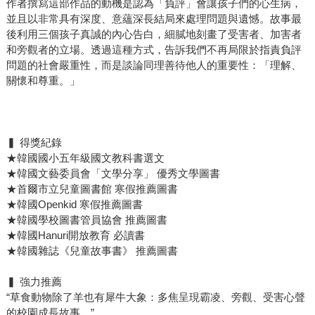
作者撰寫這部作品的動機是認為「負評」會讓孩子們的心生病，
並且以非常具有深度、意蘊深長結局來處理問題與遺憾。故事最
後利用三個孩子真誠的內心告白，細膩地刻畫了受害者、加害者
和旁觀者的立場。透過這種方式，告訴我們不再局限於指責負評
問題的社會嚴重性，而是談論同理善待他人的重要性：「理解、
關懷和尊重。」
▍ 得獎紀錄
★韓國國小五年級國文教科書選文
★韓國文藝委員會「文學分享」 優秀文學圖書
★首爾市立兒童圖書館 寒假推薦圖書
★韓國Openkid 寒假推薦圖書
★韓國學校圖書管員協會 推薦圖書
★韓國Hanuri開放教育 必讀書
★韓國雜誌《兒童故事書》 推薦圖書
▍ 強力推薦
“草食動物除了羊也有犀牛大象：多焦呈現霸凌、旁觀、受害心聲
的校園成長故事。”