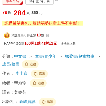
紙本平裝
金石堂 電子書
284
79
折
元
360
元
認購希望書包，幫助弱勢孩童上學不中斷！
10
預計最高可得金幣
點
?
100累1點 4點抵1元
HAPPY GO享
折抵無上限
分類：
中文書
＞
童書/青少年
＞
橋梁書/兒童故事
＞
成長/校園
追蹤
作者：
李圭喜
追蹤
繪者：
韓秀珍
追蹤
譯者：
黃鏡芸
出版社：
碁峰資訊
追蹤