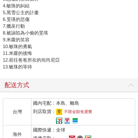
4.敏珠的糾結
5.黑雪公主的計畫
6.旻瑛的悲傷
7.獵巫行動
8.被誣陷為小偷的旻瑛
9.米蘿的笑容
10.敏珠的勇氣
11.米蘿的後悔
12.前往爸爸所在的坦尚尼亞
13.敏珠的等待
配送方式
國內宅配：本島、離島
到店取貨：
台灣
不限金額免運費
國際快遞：全球
海外