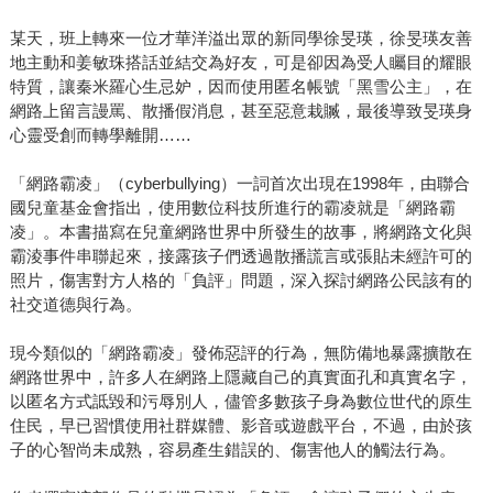
某天，班上轉來一位才華洋溢出眾的新同學徐旻瑛，徐旻瑛友善
地主動和姜敏珠搭話並結交為好友，可是卻因為受人矚目的耀眼
特質，讓秦米羅心生忌妒，因而使用匿名帳號「黑雪公主」，在
網路上留言謾罵、散播假消息，甚至惡意栽贓，最後導致旻瑛身
心靈受創而轉學離開……
「網路霸凌」（cyberbullying）一詞首次出現在1998年，由聯合
國兒童基金會指出，使用數位科技所進行的霸凌就是「網路霸
凌」。本書描寫在兒童網路世界中所發生的故事，將網路文化與
霸淩事件串聯起來，接露孩子們透過散播謊言或張貼未經許可的
照片，傷害對方人格的「負評」問題，深入探討網路公民該有的
社交道德與行為。
現今類似的「網路霸凌」發佈惡評的行為，無防備地暴露擴散在
網路世界中，許多人在網路上隱藏自己的真實面孔和真實名字，
以匿名方式詆毀和污辱別人，儘管多數孩子身為數位世代的原生
住民，早已習慣使用社群媒體、影音或遊戲平台，不過，由於孩
子的心智尚未成熟，容易產生錯誤的、傷害他人的觸法行為。