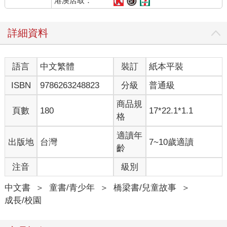
港澳店取：
詳細資料
語言
中文繁體
裝訂
紙本平裝
ISBN
9786263248823
分級
普通級
商品規
頁數
180
17*22.1*1.1
格
適讀年
出版地
台灣
7~10歲適讀
齡
注音
級別
中文書
＞
童書/青少年
＞
橋梁書/兒童故事
＞
成長/校園