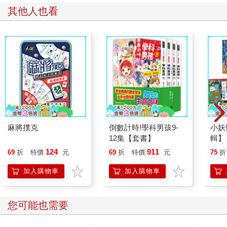
其他人也看
麻將撲克
倒數計時!學科男孩9-
小妖
12集【套書】
輯】
通工
124
911
69
折
特價
元
69
折
特價
元
75
折
加入購物車
加入購物車
您可能也需要