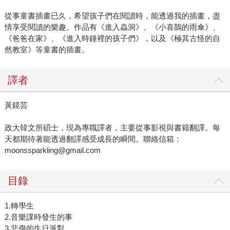
從事童書插畫已久，希望孩子們在閱讀時，能透過我的插畫，盡
情享受閱讀的樂趣。作品有《進入蟲洞》、《小喜鵲的雨傘》、
《爸爸在家》、《進入時鐘裡的孩子們》，以及《極其古怪的自
然教室》等童書的插畫。
譯者
黃鏡芸
政大韓文所碩士，現為專職譯者，主要從事影視與書籍翻譯。每
天都期待著能透過翻譯感受成長的瞬間。聯絡信箱：
moonssparkling@gmail.com
目錄
1.轉學生
2.音樂課時發生的事
3.悲傷的生日派對