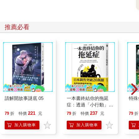
推薦必看
請解開故事謎底 05
一本書終結你的拖延
特殊傳
症：透過「小行動」打
開大腦的行動開關，懶
221
237
79
折
特價
元
79
折
特價
元
79
折
人也能變身「行動派」
的37個科學方法
加入購物車
加入購物車