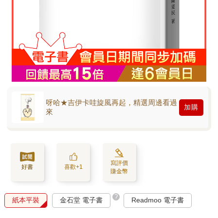
呀哈★吉伊卡哇旋風再起，精選周邊看過
加購
來
寫評價
好書
喜歡+1
賺金幣
?
紙本平裝
金石堂 電子書
Readmoo 電子書