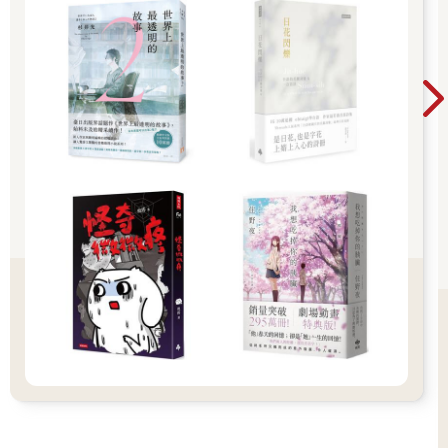
乾。我點了香，對開漳聖王說話，祈禱總是這樣起頭：「弟子陳
夏民，感謝開漳聖王照顧逗點文創結社，希望您繼續保佑，讓我
們出版社可以久久長長。」但說了說，不知道怎麼回事，我開始
掏出內心的黑暗物質，告訴祂那些接連讓我跌落地獄而遭受業火
焚燒的人與事......參拜完全部神明後，我從供桌捧起金紙，向開漳
聖王報告要燒金了，請祂慢慢吃餅不用著急，不忘補上一句：
「請借給我智慧，讓我化解眼前的難關。」
焚燒金紙時，我熟練地用手指滑過紙面，在邊角捏出折痕，將之
聚成一疊後，引火，投入金爐口。忽然轟的一聲，一陣風起，火
勢加劇，一股熱浪撲到眼前，金紙紛紛在爐中飛舞，我加速擲入
金紙，像是在牌桌上拋擲籌碼，甚至伸出雙手在爐口感受著熱
度，幻想肉身正在爐底燒成一把人形火炬，吶喊著：「壞東西全
部燒掉！燒掉！」
說也奇怪，那天回返工作室後，打開電腦，我竟然默默對著螢幕
流淚，雖然沒有太戲劇化的轉折，但那次安靜的哭泣，的確卸下
了壓在心頭上的不少重量。
之後，我時不時便上桃園大廟找開漳聖王「諮商」。有時候會站
在廟裡對著祂說上十來分鐘。遇到彷彿被十八層地獄壓在底下燒
的痛苦時刻，則是天天過去，好像是每天晚上都要來蹭飯的、不
請自來的鄰居。