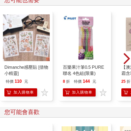
您可能也需要
我心中的壞東西。然後，我會邀請對方來桃園大廟拜拜，拜完順
便請他吃大廟後博愛路上的潤餅或是蚵仔麵線。
有一位無神論朋友陷入困境，我當然邀請他前來拜拜。他反問
我，為什麼那麼迷信？
我暗想，虔誠的信徒多是無神論者吧。因為他們清楚向上蒼祈求
的一切，不可能無中生有。而能夠接受自身無能的人，才能坦然
迎接外在世界夾帶隕石般強大絕望的撞擊與破壞，而不在恐慌中
自爆。這不是克蘇魯神話中那無法言說之恐怖詛咒，而是身而為
人，有時活在爛泥一般的人生中，就算遭受踐踏，也無法逃離的
卑微以及必須懷抱的理性。
Dimanche感壓貼 [借物
百樂果汁筆0.5 PURE
【澳洲
其實，我早就知道那天焚燒金紙時所聽見的風起之聲，不過是環
小精靈]
聯名 4色組(限量)
霜含
保金爐為促進金紙徹底燃燒而安裝在頂端的抽風扇運轉所致。但
E-2
110
144
當下的我需要皮膚能直接感受到的那股燙熱，我有責任去詮釋那
特價
元
8
折
特價
元
25
折
陣風聲：在廣闊無垠的世界裡，我必須相信有更高位階的存在，
加入購物車
加入購物車
願意無私承接我這個失敗的人，如此一來，我才能夠好好地面對
未知，安心活下去。
但我未如實回答那位無神論者，只是笑笑對他說：「等你來桃園
您可能會喜歡
大廟，和開漳聖王打過招呼，就知道嚕。」