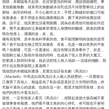
我猜，本鄉猛每天起床、在浴室盥洗的時候，應該很困擾吧。畢
竟他殺敵無數，就算用光無數罐沐浴乳也洗不掉那雙拳頭上的血
腥味；刷牙的時候，不小心動作太大，手臂上剛縫好的傷口可能
就會滲血；更不用提全身貼滿痠痛貼布，撕下來的時候應該很
痛。說不定，他其實也頂著黑眼圈，因為在夜裡他可能都在作惡
夢，雙手皮膚始終泛著鐵拳穿透怪人身體時的觸感，腥臭的體液
噴在他身上，滿滿的血，血，血。
擁有高智商、原本身為科學家的他，會不能理解弱肉強食的道理
嗎？會不知道生物之間互相傷害、吞食，也是一種自然界的平衡
嗎？他都懂，可是一旦選邊站，就沒有辦法置身事外了。於是，
假面騎士被人類視作英雄的同時，也成為了怪人世界的大魔王。
想要讓人類得到幸福，就必須把怪人推入地獄──這樣的殘酷，我
們不也在戰爭新聞上看過嗎？
我假想的本鄉猛的遭遇，其實近似莎翁名劇《馬克白》
（Macbeth）中馬克白與馬克白夫人兩人所經歷的：一旦覺察自
己傷害了其他人，無論是為了私欲或是基於正大光明的理由，終
究躲不過良心的譴責。也就在這一刻，觀眾才能同理英雄，並在
他們的掙扎中看見自己。
當然，一定有很多人看完《馬克白》，就豎起道德大旗高喊不要
做壞事會有報應，他們看不懂主角的內心掙扎，有可能也不會明
白自己對他人造成的損傷，甚至會把過往爭奪資源時動用的小聰