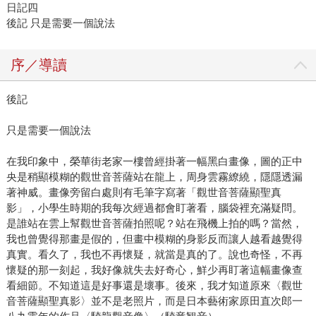
日記四
後記 只是需要一個說法
序／導讀
後記
只是需要一個說法
在我印象中，榮華街老家一樓曾經掛著一幅黑白畫像，圖的正中
央是稍顯模糊的觀世音菩薩站在龍上，周身雲霧繚繞，隱隱透漏
著神威。畫像旁留白處則有毛筆字寫著「觀世音菩薩顯聖真
影」，小學生時期的我每次經過都會盯著看，腦袋裡充滿疑問。
是誰站在雲上幫觀世音菩薩拍照呢？站在飛機上拍的嗎？當然，
我也曾覺得那畫是假的，但畫中模糊的身影反而讓人越看越覺得
真實。看久了，我也不再懷疑，就當是真的了。說也奇怪，不再
懷疑的那一刻起，我好像就失去好奇心，鮮少再盯著這幅畫像查
看細節。不知道這是好事還是壞事。後來，我才知道原來〈觀世
音菩薩顯聖真影〉並不是老照片，而是日本藝術家原田直次郎一