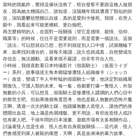
當時的我氣炸，覺得這傢伙沒救了，暗自發誓不要跟這種人做朋
友，因為她太糟蹋自己。誰知道，沒隔幾年我就遭遇了類似的狀
況，深陷憂鬱狀態難以自拔，真的是愛到卡慘死。我猜，在旁人
眼中，我看起來可能更糟糕、更白痴吧。
再怎麼精明的人，在面對一段關係（管它是感情、親情、信仰、
職業等）的時候，往往不是需要規則，而是需要一個說法。這個
「說法」可以想就自己想，想不到就從別人口中借，試個幾輪下
來，如果找到適合的，就每天複誦，說久也就成真，自然變成生
存信念，無法撼動。這看來很不嚴謹，但非常符合人性。
小時候，我很喜歡看日本特攝影片《假面騎士》（仮面ライダ
ー）系列，故事描述主角本鄉猛慘遭怪人組織修卡（ショッカ
ー）改造，變成了半人半蚱蜢的假面騎士一號，他決定對組織展
開復仇，守護人類的未來。每一集，他都要打爆一隻怪人，外加
無數的小兵，可以想見，假面騎士是慘遭怪人蹂躪的人們心目中
的救世主吧。但如果換個角度思考，他也是殺人無數的恐怖片魔
王啊。透過一次次的騎士踢，他踢爆無數人造怪人，讓他們的身
體開出血花，地上滿是肉屑殘骸。更不用說，有些改造怪人或許
也有家人吧。千禧年間的日本漫畫、遊戲市場有太多相關作品，
討論著怪人也是生命、怪人也有自身親族關係……這代表，怪人
們會感受到家人被殺的痛楚，天啊，真是血淋淋的暴力故事。