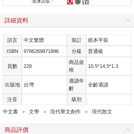
黑暗面才是其本體，他們是會走路的地獄，把所有接觸對象都拖
港澳店取：
進火燄中焚燒。
那時我無法忍受模糊不清或是表裡不一，內心的肌肉卻還不夠堅
詳細資料
韌，無法直面衝突與痛苦；忍受不了想逃避，又會憎恨自己的軟
弱。
老媽大概從我神色看出，這個自作聰明的兒子無法消化那些障
語言
中文繁體
裝訂
紙本平裝
礙，儘管不懂出版是在做什麼，還是淡淡問了：「你是做生意的
人了，之前叫你去大廟跟工作室後面的土地公廟拜拜，你有乖乖
ISBN
9786269871896
分級
普通級
去嗎？」
有，也沒有。創業初始，老媽會在特定時節備好供品，提醒我帶
商品規
頁數
228
10.5*14.5*1.3
去拜拜，但我往往人去了，但心不在焉。對當時的我而言，桃園
格
大廟比較像是地理座標，而非心靈燈塔。儘管每次前往參拜也是
虔誠，但那彷彿出自約定俗成，類似業務必訪財神廟的心靈機
適讀年
出版地
台灣
全齡適讀
制，而沒有被理解或是所謂被療癒的宗教式的感受。
齡
久而久之，我還是會去大廟或土地公廟拜拜，也會對神明傾訴內
注音
級別
心的狀況，但仍暗自把拜拜當作身為信徒的義務，是不得不為。
也因為年輕，我認為埋在內心之黑暗與痛苦，可以透過工作或是
中文書
＞
文學
＞
現代華文創作
＞
現代散文
外在認可來舒緩。一旦忙起來，有了正在人生道路上大步前進的
錯覺，好像也就沒問題了。
誰知那些黑暗的物質，並不會隨著時間自動分解。它們類似塑膠
商品評價
萬年不壞，永遠在你內心占了位置。正能量豐沛時，它們是囤積