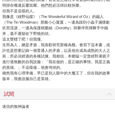
明掛在嘴邊反覆炫耀。他們想必活得比較快樂。
但我不是這樣的人。
我像是《綠野仙蹤》（The Wonderful Wizard of Oz）的錫人
（The Tin Woodman）那般小心翼翼，一邊為踩到小蟲子滿懷歉
疚而流淚，一邊為保護桃樂絲（Dorothy）與夥伴而揮舞手中鐵
斧，毫不遲疑砍下野狼的頭。
這太雙標了吧！但我懂。
生而為人，總是矛盾，我喜歡研究那種為難。會寫下這本書，或
許也是想要記錄一個普通人的矛盾，以及他在成為成熟的大人之
前，所必須經過的各種試煉。我相信，本鄉猛一定曾經對著鏡子
進行過無數的自我說服：「我在做的，是正確的事情。我是正義
的英雄。」不這樣做，他會垮掉的。
雖然我有心理準備，早已是別人眼中的大魔王了，但在我的故事
版本，我會說服自己是英雄。
試閱
迷信的無神論者