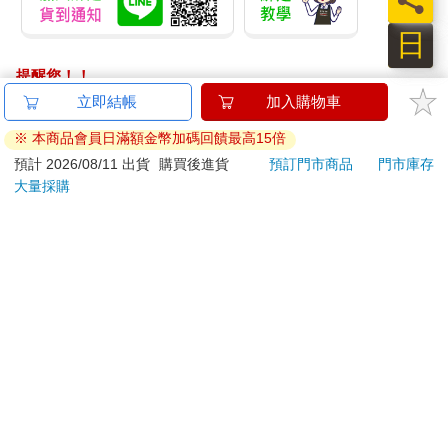
日
提醒您！！
金石堂及銀行均不會請您操作ATM! 如接獲電話要求您前往
ATM提款機，請不要聽從指示，以免受騙上當！
退換貨須知：
**提醒您，鑑賞期不等於試用期，退回商品須為全新狀態**
依據「消費者保護法」第19條及行政院消費者保護處公告之
「通訊交易解除權合理例外情事適用準則」，以下商品購買
後，除商品本身有瑕疵外，將不提供7天的猶豫期：
易於腐敗、保存期限較短或解約時即將逾期。（如：生
鮮食品）
依消費者要求所為之客製化給付。（客製化商品）
報紙、期刊或雜誌。（含MOOK、外文雜誌）
經消費者拆封之影音商品或電腦軟體。
非以有形媒介提供之數位內容或一經提供即為完成之線
上服務，經消費者事先同意始提供。（如：電子書、電