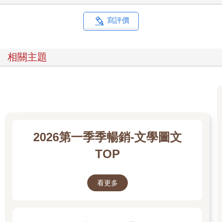
症患者的家居，雖然繁雜凌亂，生活在其中總能理出一條路來，
即使這意味著必須拗折自己的肢體去遷就、躲避，但只要相安無
寫評價
事，也就接受了。不夠幸運的時候，那些黑暗物質便在你體內敲
敲打打，你每說出的一個字每一個音節，都帶著悶悶的共振，它
要你意識到它的存在，它要你痛，要你知道是它作主，它說了
相關主題
算。
那幾年，我每天練習忍住祕密，學習噤聲，試圖忽略內心的聲
音，把心神專注在出版社的業務。隨著收入表現越來越好，我渾
然不覺最嚴重的一次職業災害正醞釀而生。
那一陣子，每天深夜下班騎機車回家的路上，我像是心神失能，
在全罩安全帽的遮掩之下，對著遠方的路燈喊出最粗鄙最骯髒的
字眼；遭逢特別脆弱的時刻，則是希望眼睛一閉去撞牆。對外還
2026第一季季暢銷-文學圖文
是忙，還是逼著自己正常工作，繼續營造出陽光與開朗的形象，
但內心其實是極端厭世的反社會危險分子，若用剛才的話形容，
TOP
我也變成了會走路的地獄。
我渾渾噩噩，以最低標準的姿態活著。某天午休時間，我打算去
市中心吃飯，散步到該轉彎的路口，不知怎麼的，內心覺得應該
看更多
直走，便聽從直覺走了下去。一路經過好幾個路口，我都直行，
最後來到桃園大廟門口，心想人都來了就順便拜拜吧。
我從右邊的門走進去，投了一百塊香油錢，收到一小疊金紙和餅