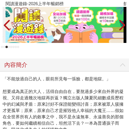
閱讀漫遊錄-2026上半年暢銷榜
飢
內容簡介
「不能放過自己的人，眼前所見每一張臉，都是地獄。」
想要成為真正的大人，活得自由自在，要熬過多少來自外界的凝
視、又得走過幾次地獄再折返？獨立出版人陳夏民細數成長歷程
中的幻滅與矛盾：原來討好不保證能變得討喜；原來被眾人簇擁
才更孤單；原來，原來自己才是摧毀他人幸福的大魔王……假如
在全世界所有人的敘事之中，我不是永遠無辜、永遠善良的那個
角色，要如何繼續相信自己，坦然活下去？一本為普通孩子而