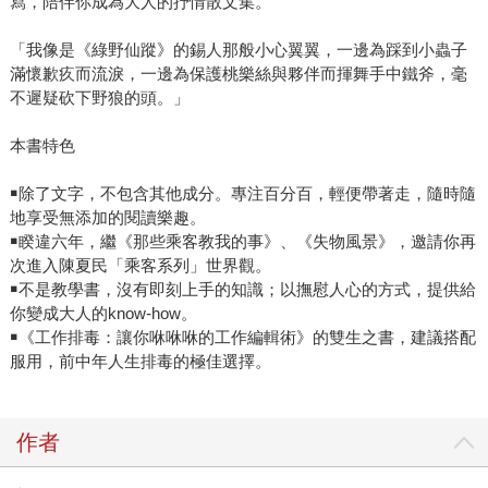
寫，陪伴你成為大人的抒情散文集。
「我像是《綠野仙蹤》的錫人那般小心翼翼，一邊為踩到小蟲子
滿懷歉疚而流淚，一邊為保護桃樂絲與夥伴而揮舞手中鐵斧，毫
不遲疑砍下野狼的頭。」
本書特色
￭除了文字，不包含其他成分。專注百分百，輕便帶著走，隨時隨
地享受無添加的閱讀樂趣。
￭睽違六年，繼《那些乘客教我的事》、《失物風景》，邀請你再
次進入陳夏民「乘客系列」世界觀。
￭不是教學書，沒有即刻上手的知識；以撫慰人心的方式，提供給
你變成大人的know-how。
￭《工作排毒：讓你咻咻咻的工作編輯術》的雙生之書，建議搭配
服用，前中年人生排毒的極佳選擇。
作者