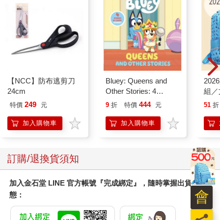
【NCC】防布逃剪刀
Bluey: Queens and
20
24cm
Other Stories: 4
組／
Stories in 1 Book.
249
444
特價
元
9
折
特價
元
51
折
Hooray!
加入購物車
加入購物車
訂購/退換貨須知
加入金石堂 LINE 官方帳號『完成綁定』，隨時掌握出貨動
會
態：
員