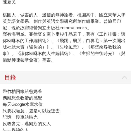
陳夏民
桃園人，做書的人，迷信的無神論者。桃園高中、國立東華大學
英美語文學系、創作與英語文學研究所創作組畢業。曾旅居印
尼，現於故鄉經營獨立出版社comma books。
譯有海明威、菲律賓文豪卜婁杉作品若干，著有《工作排毒：讓
你咻咻咻的工作編輯術》、《飛踢，醜哭，白鼻毛：第一次開出
版社就大賣（騙你的）》、《失物風景》、《那些乘客教我的
事》、《讓你咻咻咻的人生編輯術》、《主婦的午後時光》（與
攝影師陳藝堂合著）等書。
目錄
帶竹柏回家給爸媽養
偶爾想念收驚的感覺
每天Google水庫水位
只要我願意，還是可以躲進去
記憶一段車站時光
反殺麥克．邁爾斯的女人
失去界線的人