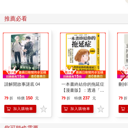
幸好祂不會拒絕我。
手裡拿著香，我只能誠實。腦海裡的不堪物事，想偷懶耍了小聰
明而犯下的過錯，或基於職業道德無法對外言說，那些在黑夜糾
推薦必看
纏著我、讓我喘不過氣的祕密，都隨著香火的煙霧，冉冉傳進了
天聽。我們每一次的會晤，也是我無法別過頭去，必須張開眼睛
把自己看清楚的時刻。眼前這一尊雕像，彷彿一面鏡子，我不能
逃跑，只能持續地凝視著對方的雙眼，告訴祂所有的委屈、憤
恨，或是歉疚。
我終於懂得老媽當初的教誨：你不能向神明索討你不該擁有的東
西，只能卑微地請求祂借你智慧，讓你自個去消化，去排解。
凡人如我，不能也不敢揣測神的心意，只能在神蹟降臨之前，持
續地反芻腦海中的困境，靜靜等待。覺得忍不住快要爆炸了，就
再去一次大廟，向開漳聖王祈禱。因為急不得，又怕祂貴人多忘
事，只好把事情經過與困境再說個明白，煩人的事情怕說錯了，
請解開故事謎底 04
一本書終結你的拖延症
刪掉
還得多理幾次頭緒，說上兩三回，請求祂借給我更多智慧與時間
【漫畫版】：透過「小
來化解。講久，弄懂，好像也看穿了痛苦的肌理與層次。於是我
行動」打開大腦的行動
150
237
79
折
特價
元
79
折
特價
元
79
折
終於學習到，只要沒有害人的意圖，沒有事情不能解決；如果事
開關，懶人也能變身
情始終無法善了，那便是對方的問題，我只能更沉穩，才不會把
「行動派」的37個科
加入購物車
加入購物車
他的痛苦與業攬在自身，跟著焚燒。
學方法
後來，只要有朋友人生卡關，我就會告訴對方我在失意時所見證
的金爐大風與夾帶著火燄如落葉飛舞的金紙，是如何焚毀寄宿在