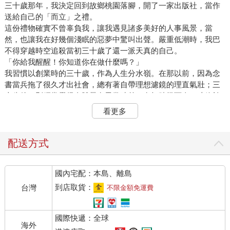
三十歲那年，我決定回到故鄉桃園落腳，開了一家出版社，當作
送給自己的「而立」之禮。
這份禮物確實不曾辜負我，讓我遇見諸多美好的人事風景，當
然，也讓我在好幾個淺眠的惡夢中驚叫出聲。嚴重低潮時，我巴
不得穿越時空追殺當初三十歲了還一派天真的自己。
「你給我醒醒！你知道你在做什麼嗎？」
我習慣以創業時的三十歲，作為人生分水嶺。在那以前，因為念
書當兵拖了很久才出社會，總有著自帶理想濾鏡的理直氣壯；三
十歲後，則經常覺得身體帶有異常時差，鬼打牆幾百次，才終於
體驗同齡者早就熟稔的人情義理與人生苦澀。
看更多
以往，我不能理解為什麼別人不做應為之事、不挺身而出，而卻
選擇沉默；我也不能理解為什麼有人會對一翻兩瞪眼的事情說：
有些事情不是非黑即白。所謂的灰色地帶，對當時的我而言，是
配送方式
對理想世界的根本詆毀。那時我不懂，理想只有在實現的那一
刻，才能印證其正確；在那之前，都是拿來破滅而後修復然後再
國內宅配：本島、離島
次破滅的......
身為編輯，接觸的人多，遇到衝突的機率自然不低。更危險的
到店取貨：
台灣
不限金額免運費
是，成為編輯之前，我們往往是對書本懷抱著愛的讀者，自然對
喜歡的作家或是文壇前輩抱有嚮往。直到吃過幾次不信邪的虧，
國際快遞：全球
我才學乖，知道作品與人不該畫上等號，知道不少受人愛戴者的
海外