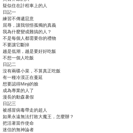
疑似住在計程車上的人
日記一
練習不傳遞惡意
屈辱，讓我領悟孤獨的真義
我為什麼變成難搞的人？
不是每個人都需要你的禮物
不要讓它斷掉
越是低潮，越是要好好吃飯
不想一個人吃飯
日記二
沒有兩碟小菜，不算真正吃飯
有一種冷漠正在蔓延
想要認得Minji的臉
成為專業的人了
漫長的動森暑假
日記三
被感冒病毒帶走的超人
如果永遠無法打敗大魔王，怎麼辦？
把活著當作使命
迷信的無神論者