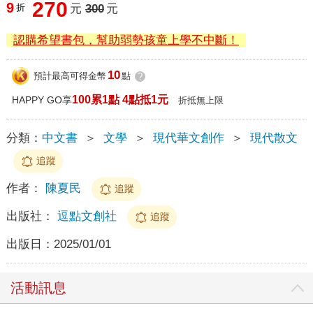
270
9
折
元
300
元
認購希望書包，幫助弱勢孩童上學不中斷！
10
預計最高可得金幣
點
?
100累1點 4點抵1元
HAPPY GO享
折抵無上限
分類：
中文書
＞
文學
＞
現代華文創作
＞
現代散文
追蹤
作者：
陳夏民
追蹤
出版社：
逗點文創社
追蹤
出版日：
2025/01/01
活動訊息