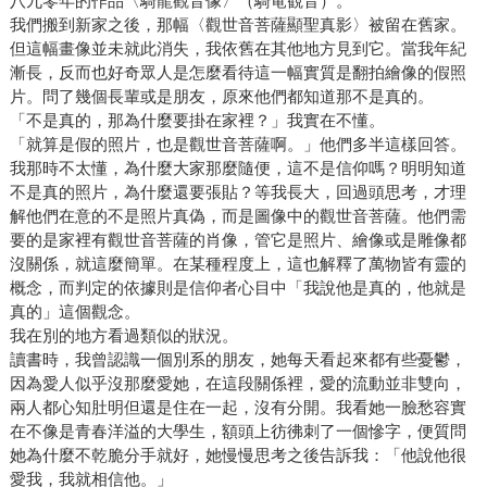
八九零年的作品〈騎龍觀音像〉（騎竜観音）。
我們搬到新家之後，那幅〈觀世音菩薩顯聖真影〉被留在舊家。
但這幅畫像並未就此消失，我依舊在其他地方見到它。當我年紀
漸長，反而也好奇眾人是怎麼看待這一幅實質是翻拍繪像的假照
片。問了幾個長輩或是朋友，原來他們都知道那不是真的。
「不是真的，那為什麼要掛在家裡？」我實在不懂。
「就算是假的照片，也是觀世音菩薩啊。」他們多半這樣回答。
我那時不太懂，為什麼大家那麼隨便，這不是信仰嗎？明明知道
不是真的照片，為什麼還要張貼？等我長大，回過頭思考，才理
解他們在意的不是照片真偽，而是圖像中的觀世音菩薩。他們需
要的是家裡有觀世音菩薩的肖像，管它是照片、繪像或是雕像都
沒關係，就這麼簡單。在某種程度上，這也解釋了萬物皆有靈的
概念，而判定的依據則是信仰者心目中「我說他是真的，他就是
真的」這個觀念。
我在別的地方看過類似的狀況。
讀書時，我曾認識一個別系的朋友，她每天看起來都有些憂鬱，
因為愛人似乎沒那麼愛她，在這段關係裡，愛的流動並非雙向，
兩人都心知肚明但還是住在一起，沒有分開。我看她一臉愁容實
在不像是青春洋溢的大學生，額頭上彷彿刺了一個慘字，便質問
她為什麼不乾脆分手就好，她慢慢思考之後告訴我：「他說他很
愛我，我就相信他。」