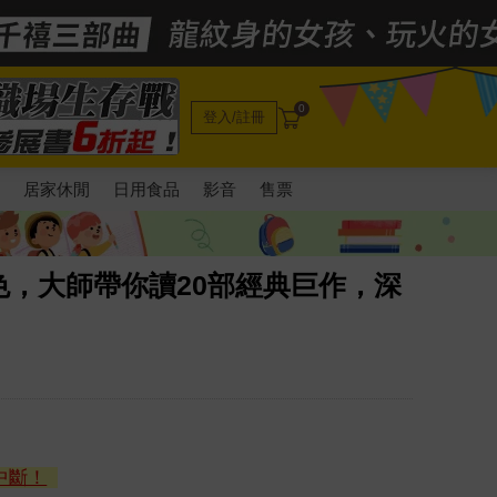
0
登入/註冊
電
居家休閒
日用食品
影音
售票
，大師帶你讀20部經典巨作，深
中斷！