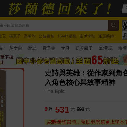
圭吾
楊双子
高希均
公益書包
16647續集
吉伊卡哇
通靈藥師
路邊攤新作
馬斯克
玩具總動員5
超慢跑
館
英文書
雜誌
電子書
文具
玩具親子
3C電玩
家
史詩與英雄：從作家到角色
入角色核心與故事精神
The Epic
531
9
折
元
590
元
認購希望書包，幫助弱勢孩童上學不