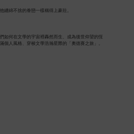
他纏綿不捨的眷戀一樣稱得上豪壯。
們如何在文學的宇宙裡轟然而生、成為後世仰望的恆
滿個人風格、穿梭文學浩瀚星際的「奧德賽之旅」。