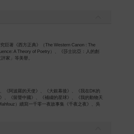
典》（The Western Canon : The
luence: A Theory of Poetry）、《莎士比亞：人的創
大的文評家」等美譽。
、《阿波羅的天使》、《大銀幕後》、《我在DK的
》、《留聲中國》、《補綴的星球》、《我的動物天
ahfouz）續寫一千零一夜故事集《千夜之夜》、吳