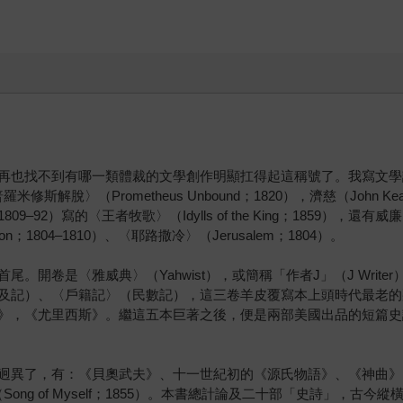
）
也找不到有哪一類體裁的文學創作明顯扛得起這稱號了。我寫文學評論
脫〉（Prometheus Unbound；1820），濟慈（John Keat
son；1809–92）寫的〈王者牧歌〉（Idylls of the King；1859
ton；1804–1810）、〈耶路撒冷〉（Jerusalem；1804）。
。開卷是〈雅威典〉（Yahwist），或簡稱「作者J」（J Writ
及記）、〈戶籍記〉（民數記），這三卷羊皮覆寫本上頭時代最老的
，《尤里西斯》。繼這五本巨著之後，便是兩部美國出品的短篇史詩，《
迥異了，有：《貝奧武夫》、十一世紀初的《源氏物語》、《神曲》、
（Song of Myself；1855）。本書總計論及二十部「史詩」，古今