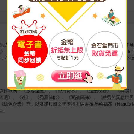
學，也是美國學術院院士，至今出版四十多本著作，包括文學研究巨著《西方正
》（How to Read and Why）、《影響的焦慮》（The Anxiety of Inf
f the Human）等，得獎無數，有「當代最具天賦的文學評論者」、「世界最偉
譯作舉隅：《放客企業》、《智慧資本》、《企業蛻變》、《共謀》
酒吧》、《迷》、《禿鷹律師》、《閱讀日誌》、《酷男的異想世界
色企業》等，以及諾貝爾文學獎得主納吉布‧馬哈福茲（Naguib M
作品。