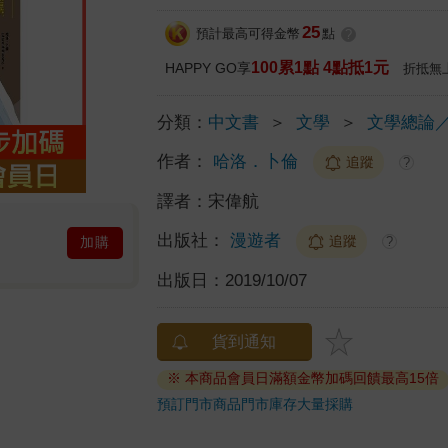
25
預計最高可得金幣
點
?
100累1點 4點抵1元
HAPPY GO享
折抵無
分類：
中文書
＞
文學
＞
文學總論
作者：
哈洛．卜倫
追蹤
?
譯者：
宋偉航
出版社：
漫遊者
追蹤
?
加購
出版日：
2019/10/07
貨到通知
※ 本商品會員日滿額金幣加碼回饋最高15倍
預訂門市商品
門市庫存
大量採購