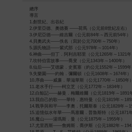
總序
導言
1.創世紀、出谷紀
2.伊里亞德、奧德賽 ——荷馬（公元前8世紀左右）
3.伊尼亞德——維吉爾（公元前84年～西元前54年）
4.貝奧武夫——佚名（寫於公元700年～750年）
5.源氏物語——紫式部（公元978年～1014年）
6.神曲——但丁．阿利吉耶里（公元1265年～1321
7.坎特伯雷故事——喬叟（公元1343年～1400年）
8.仙后——艾德蒙．史賓塞（約公元1552年～1599
9.失樂園——約翰．彌爾頓（公元1608年～1674年）
10.序曲——威廉．華滋華斯（公元1770年～1850年
11.老水手行——柯立芝（公元1772年～1834年）
12.白鯨記——赫曼．梅爾維爾（公元1819年～1891
13.我自己的歌——華特．惠特曼（公元1819年～189
14.戰爭與和平——李奧．托爾斯泰（公元1828年～1
15.追憶似水年華——馬塞爾．普魯斯特（公元1871年
16.魔山——湯瑪斯．曼（公元1875年～1955年）
17.尤里西斯——詹姆斯．喬伊斯（公元1882年～194
18.荒原——T．S．艾略特（公元1888年～1965年）