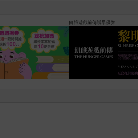
十字殺手【艾迪．弗林系列 前傳