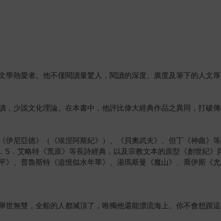
文學熱愛者。他不僅閱讀量驚人，閱讀的深度、廣度及筆下的人文厚
讀，少談文化理論。在本書中，他評比偉大經典作品之異同，打破傳
《伊尼亞德》（《埃涅阿斯紀》）、《貝奧武夫》、但丁《神曲》等
T．S．艾略特《荒原》等長詩經典，以及宗教文本的原型《創世紀》
平》、普魯斯特《追憶似水年華》、湯瑪斯曼《魔山》、喬伊斯《尤
舉世無雙，全船的人都滅頂了，唯獨他還能漂流海上。你不會想跟這