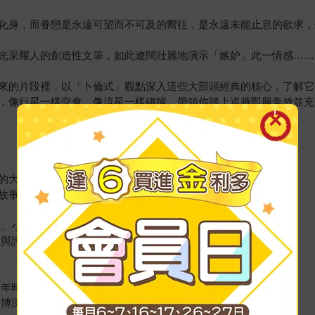
化身，而眷戀是永遠可望而不可及的嚮往，是永遠未能止息的欲求，
光采耀人的創造性文筆，如此遼闊壯麗地演示「嫉妒」此一情感……
來的片段裡，以「卜倫式」觀點深入這些大部頭經典的核心，了解它
，像行星一樣交會，像流星一樣碰撞，帶領你踏上這趟即興奔放並充
的大部頭經典
故事→開創新局
文、小說
讀與評論精華
兩年時間翻譯、做註
廣博深刻的思想脈絡