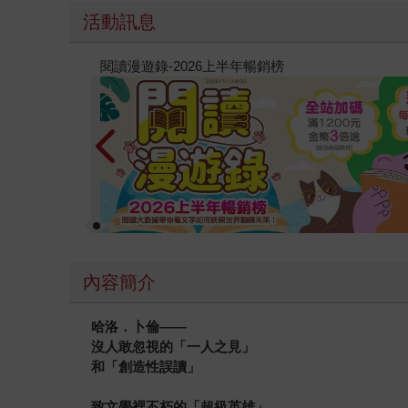
活動訊息
教場電影版
內容簡介
哈洛．卜倫——
沒人敢忽視的「一人之見」
和「創造性誤讀」
致文學裡不朽的「超級英雄」，