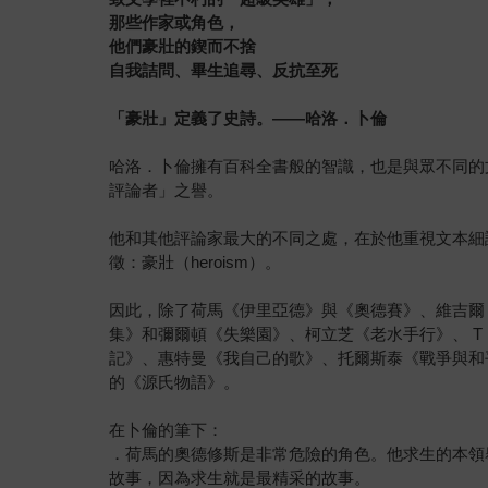
那些作家或角色，
他們豪壯的鍥而不捨
自我詰問、畢生追尋、反抗至死
「豪壯」定義了史詩。
——
哈洛．卜倫
哈洛．卜倫擁有百科全書般的智識，也是與眾不同的
評論者」之譽。
他和其他評論家最大的不同之處，在於他重視文本細
徵：豪壯（heroism）。
因此，除了荷馬《伊里亞德》與《奧德賽》、維吉爾
集》和彌爾頓《失樂園》、柯立芝《老水手行》、 
記》、惠特曼《我自己的歌》、托爾斯泰《戰爭與和
的《源氏物語》。
在卜倫的筆下：
．荷馬的奧德修斯是非常危險的角色。他求生的本領
故事，因為求生就是最精采的故事。