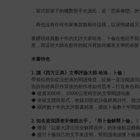
．紫式部筆下的獵艷聖手光源氏，是「思慕眷戀」的
．再也沒有任何作家像普魯斯特這樣，以深情繾綣又
看鑽研經典數十年的文評大家哈洛．卜倫在他信手捻
星，而這些大師在創作的銀河裡如何繼承文學的命脈
本書特色
1.
讓《西方正典》文學評論大師
哈洛．卜倫：
帶領你用你從沒想過的閱讀角度，征服一直沒能讀完
告訴你經典巨作背後的創作者如何思考→打造角色和
◆ 縱貫3000年、10000公里時空的文學閱讀地圖
◆ 突破文體與形式，收錄20部史詩級經典詩作、散
◆ 橫跨數十年的文評叢書精選，濃縮卜倫數十年閱
2.
知名資深譯者宋偉航出手，「用卜倫解釋卜倫」！
◆ 擅長「以龐大譯注完全解釋原作」的宋偉航花費
◆ 援引卜倫自己的文字來說明，幫助讀者讀懂卜倫