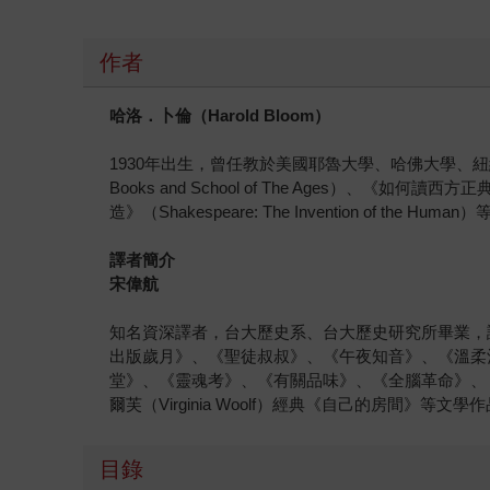
作者
哈洛．卜倫（
Harold Bloom
）
1930年出生，曾任教於美國耶魯大學、哈佛大學、紐約大
Books and School of The Ages）、《如何讀西方正典
造》（Shakespeare: The Invention o
譯者簡介
宋偉航
知名資深譯者，台大歷史系、台大歷史研究所畢業，
出版歲月》、《聖徒叔叔》、《午夜知音》、《溫柔
堂》、《靈魂考》、《有關品味》、《全腦革命》、《綠
爾芙（Virginia Woolf）經典《自己的房間》等文學
目錄