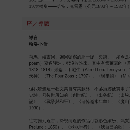
19.大橋集——哈特．克雷恩（公元1899年～1932年
序／導讀
導言
哈洛
‧
卜倫
荷馬、維吉爾、彌爾頓寫的那一脈「史詩」，如今是再
poem）寫過評註，都沒收進來。其中有雪萊寫的〈普羅米修斯解
1818–1819）殘篇，丁尼生（Alfred Lord Tenny
天神〉（The Four Zoas；1797）、〈彌爾頓〉（Mil
但我發覺這一卷文集自有其脈絡，不落痕跡便貫串了首尾
史詩，乃後世所知的〈創世紀〉、〈出谷紀〉（出埃
記》、《戰爭與和平》、《追憶逝水年華》、《魔山》
1930）。
往前推到近古，掃視而過的作品可就形色繽紛、氣質
Prelude；1850）、《老水手行》、〈我自己的歌〉