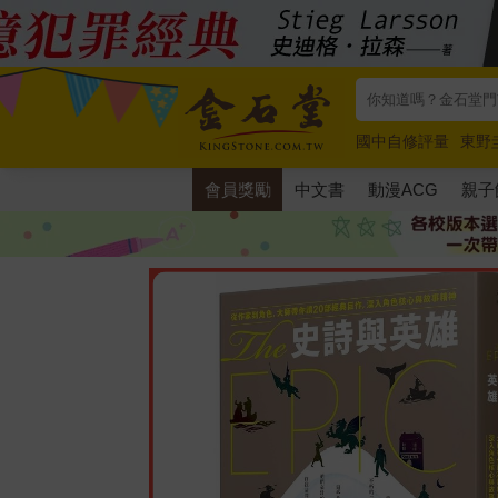
國中自修評量
東野
唯紅花綻放
奧德賽
會員獎勵
中文書
動漫ACG
親子