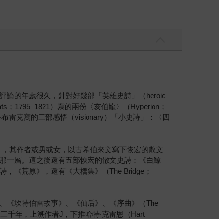
的年歲很久，針對好幾部「英雄史詩」（heroic
s；1795–1821）寫的兩份〈亥伯龍〉（Hyperion；
），還有威廉‧布雷克寫的三部感悟（visionary）「小史詩」：〈四
er），其作者或男或女，以古希伯來文寫下恢宏的散文
那一層。這之後還有五部恢宏的散文史詩：《白鯨
荒原》，還有《大橋集》（The Bridge；
《坎特伯雷故事》、《仙后》、《序曲》（The
縱橫三千年，上溯作者J，下推哈特‧克雷恩（Hart