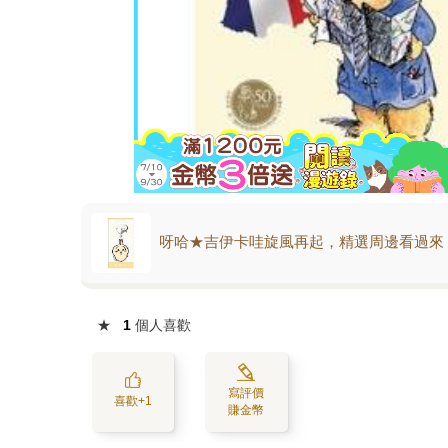
呀哈★吉伊卡哇旋風再起，精選周邊看過來
★
1
個人喜歡
寫評價
喜歡+1
賺金幣