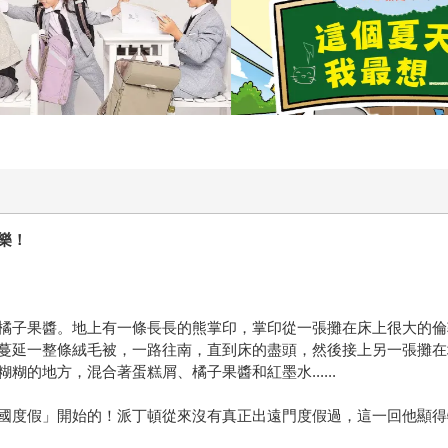
樂！
橘子果醬。地上有一條長長的熊掌印，掌印從一張攤在床上很大的倫
蔓延一整條絨毛被，一路往南，直到床的盡頭，然後接上另一張攤在
的地方，混合著蛋糕屑、橘子果醬和紅墨水......
國度假」開始的！派丁頓從來沒有真正出遠門度假過，這一回他顯得