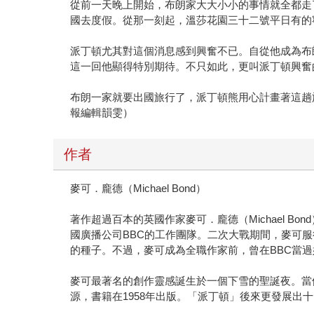
從前一天晚上開始，布朗家大大小小的事情就全都走
國去度假。從那一刻起，溫莎花園三十二號平日有的
派丁頓尤其對這個消息感到興奮不已。自從他成為布
這一回他顯得特別期待。不只如此，更叫派丁頓興奮
布朗一家就要出國旅行了，派丁頓熊用心計畫著這趟
報編輯韻雯）
作者
麥可．龐德（Michael Bond）
著作超過百本的英國作家麥可．龐德（Michael 
國廣播公司BBC的工作團隊。二次大戰期間，麥可服
的種子。不過，麥可成為全職作家前，曾在BBC當
麥可最著名的創作靈感誕生於一個下雪的聖誕夜。當
源，書籍在1958年出版。「派丁頓」後來更發展