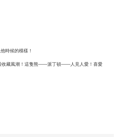
現他時候的模樣！
股收藏風潮！這隻熊——派丁頓——人見人愛！喜愛