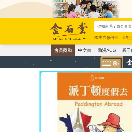
國中自修評量
東野
唯紅花綻放
奧德賽
會員獎勵
中文書
動漫ACG
親子