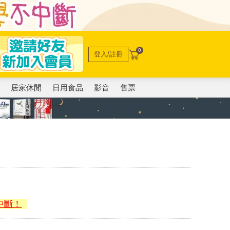
0
登入/註冊
電
居家休閒
日用食品
影音
售票
中斷！