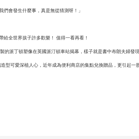
我們會發生什麼事，真是無從猜測呀！」
帶給全世界孩子許多歡樂！ 值得一看再看！
年時銅製的派丁頓塑像在英國派汀頓車站揭幕，樣子就是書中布朗夫婦發
偶造型可愛深植人心，近年成為便利商店的集點兌換贈品，更引起一