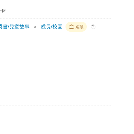
上限
梁書/兒童故事
＞
成長/校園
追蹤
?