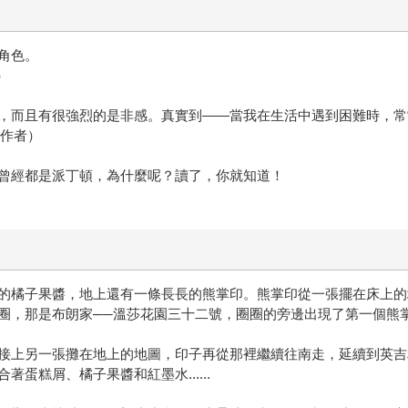
角色。
）
，而且有很強烈的是非感。真實到——當我在生活中遇到困難時，常
書作者）
曾經都是派丁頓，為什麼呢？讀了，你就知道！
的橘子果醬，地上還有一條長長的熊掌印。熊掌印從一張擺在床上的
圈，那是布朗家──溫莎花園三十二號，圈圈的旁邊出現了第一個熊
接上另一張攤在地上的地圖，印子再從那裡繼續往南走，延續到英吉
蛋糕屑、橘子果醬和紅墨水......