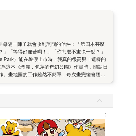
？」「等得好痛苦啊！」「你怎麼不畫快一點？」
he Park）能在暑假上市時，我真的很高興！這樣的
在為這本《瑪麗．包萍的奇幻公園》作畫時，國語日
作。畫地圖的工作雖然不簡單，每次畫完總會腰痠
插畫工作的描繪細節，反而像是將自己抽得遠遠
人物「塞」進畫中，更仔細畫出一些在這本書中現身
，讓我中間不知休息了多少次，也不知徒勞無功地