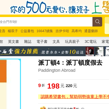
圭吾
楊双子
公益書包
16647續集
吉伊卡哇
高希均
通靈藥師
路邊攤新作
馬斯克
玩具總動員5
超慢跑
館
英文書
雜誌
電子書
文具
玩具親子
3C電玩
家
派丁頓4：派丁頓度假去
Paddington Abroad
198
9
折
元
220
元
認購希望書包，幫助弱勢孩童上學不
5