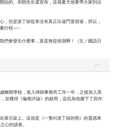
開始的。布朗先生還宣布，這個夏天他要帶大家到法
心，但是派丁頓從來沒有真正出遠門度假過，所以，
畫行程──
我們會發生什麼事，真是無從猜測啊！（文／國語日
可十四歲離開學校，進入律師事務所工作一年，之後加入英
事，並獲得《倫敦評論》的錄用，這也為他撒下了寫作
在展示架上。這就是《一隻叫派丁頓的熊》的靈感來
子之心的讀者。