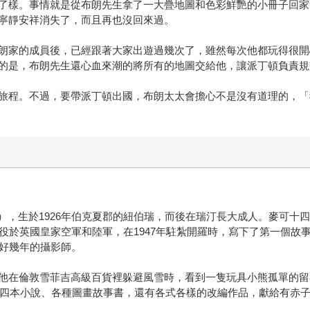
了樣。事情就是從布朗先生拿了一大疊地圖和色彩鮮艷的小冊子回家
寧靜安祥消失了，而且再也沒回來過。
朗家的成員後，已經跟著大家出遊過幾次了，雖然每次他都玩得很開
的是，布朗先生還心血來潮的將所有的地圖交給他，讓派丁頓負責規
旅程。不過，要帶派丁頓出國，布朗太太會擔心不是沒有道理的，「
Bond），生於1926年伯克夏郡的紐伯瑞，而後在瑞汀長大成人。麥
役於英國皇家空軍和陸軍，在1947年駐紮開羅時，寫下了第一個故
過好幾年的攝影師。
他在倫敦雪菲吉高級百貨裡躲避風雪時，看到一隻玩具小熊孤單的留
出十四本小說、各種圖畫故事書，還有各式各樣的改編作品，獻給有赤