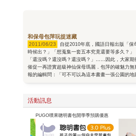
和保母包萍玩捉迷藏
2011/06/23
自從2010年底，國語日報出版「保母包萍系列」的第三本書《瑪麗．包萍的神祕禮物》之後，我幾乎每隔一陣子就會收到詢問的信件：「第四本甚麼
時候出？」「想蒐集一套五本究竟還要等多久？」
「還沒嗎？還沒嗎？還沒嗎？」……因此，大家期待已久的
催促一再證實超級神仙保母瑪麗．包萍的確魅力無
報的編輯問：「可不可以為這本書畫一張公園的地
背痛眼冒金星，不過我卻發現自己相當喜歡這樣的
的，從可以看到「全貌」的遠處，俯瞰整個既大又
的角色，以及「即將」出現於第五本書中的場景。
活動訊息
甩過多少回依舊痠痛的肩膀與手臂，才好不容易大
遠流童書展75折起