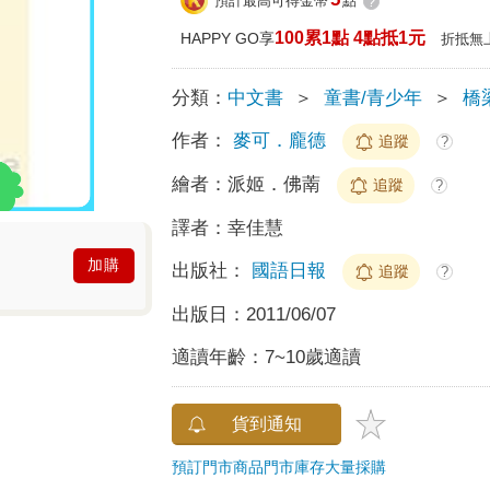
預計最高可得金幣
點
?
100累1點 4點抵1元
HAPPY GO享
折抵無
分類：
中文書
＞
童書/青少年
＞
橋
作者：
麥可．龐德
追蹤
?
繪者：
派姬．佛萳
追蹤
?
譯者：
幸佳慧
加購
出版社：
國語日報
追蹤
?
出版日：
2011/06/07
適讀年齡：
7~10歲適讀
貨到通知
預訂門市商品
門市庫存
大量採購