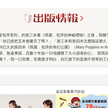
「你已經把五本都畫完了嗎？」「第三本和第四本怎麼隔這麼久
第四本《瑪麗．包萍的奇幻公園》（Mary Poppins in t
窮、無遠弗屆，且數十年如一日地擄獲了大小讀者的心。 當我
圖？」我一口答應，答應後才明白，自己接下的是個不簡單的工
工作。因為，畫地圖是一種相當不尋常的「視野」，不同於平常
小的世界。 我興高采烈地將許多在前三本保母包萍中出現過的
那些躲藏在宏觀世界裡的小小細節，簡直像在與我玩躲貓貓似的
功告成。
三采童書滿額送防水袋