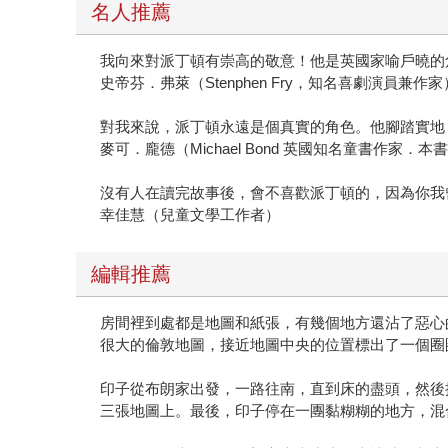
名人推薦
我向來對派丁頓有崇高的敬意！他是英國家喻戶曉的
史帝芬．弗萊（Stenphen Fry，知名喜劇演員兼作家
對我來說，派丁頓永遠是個真實的角色。他腳踏實地
麥可．龐德（Michael Bond 英國知名童書作家．本
沒有人在讀完故事後，會不喜歡派丁頓的，因為你我
幸佳慧（兒童文學工作者）
編輯推薦
房間裡到處都是地圖和紙張，有幾個地方還沾了惡心
很大的倫敦地圖，接近地圖中央的位置標出了一個圈
印子從布朗家出發，一路往南，直到床的盡頭，然後
三張地圖上。最後，印子停在一團黏糊糊的地方，混合著