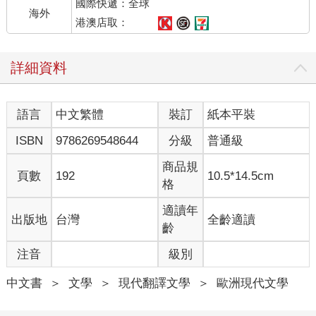
國際快遞：全球
海外
港澳店取：
詳細資料
語言
中文繁體
裝訂
紙本平裝
ISBN
9786269548644
分級
普通級
商品規
頁數
192
10.5*14.5cm
格
適讀年
出版地
台灣
全齡適讀
齡
注音
級別
中文書
＞
文學
＞
現代翻譯文學
＞
歐洲現代文學