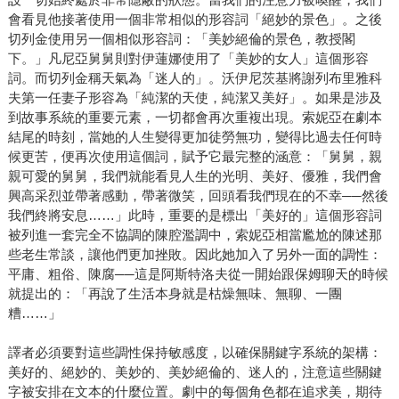
會看見他接著使用一個非常相似的形容詞「絕妙的景色」。之後
切列金使用另一個相似形容詞：「美妙絕倫的景色，教授閣
下。」凡尼亞舅舅則對伊蓮娜使用了「美妙的女人」這個形容
詞。而切列金稱天氣為「迷人的」。沃伊尼茨基將謝列布里雅科
夫第一任妻子形容為「純潔的天使，純潔又美好」。如果是涉及
到故事系統的重要元素，一切都會再次重複出現。索妮亞在劇本
結尾的時刻，當她的人生變得更加徒勞無功，變得比過去任何時
候更苦，便再次使用這個詞，賦予它最完整的涵意：「舅舅，親
親可愛的舅舅，我們就能看見人生的光明、美好、優雅，我們會
興高采烈並帶著感動，帶著微笑，回頭看我們現在的不幸──然後
我們終將安息……」此時，重要的是標出「美好的」這個形容詞
被列進一套完全不協調的陳腔濫調中，索妮亞相當尷尬的陳述那
些老生常談，讓他們更加挫敗。因此她加入了另外一面的調性：
平庸、粗俗、陳腐──這是阿斯特洛夫從一開始跟保姆聊天的時候
就提出的：「再說了生活本身就是枯燥無味、無聊、一團
糟……」
譯者必須要對這些調性保持敏感度，以確保關鍵字系統的架構：
美好的、絕妙的、美妙的、美妙絕倫的、迷人的，注意這些關鍵
字被安排在文本的什麼位置。劇中的每個角色都在追求美，期待