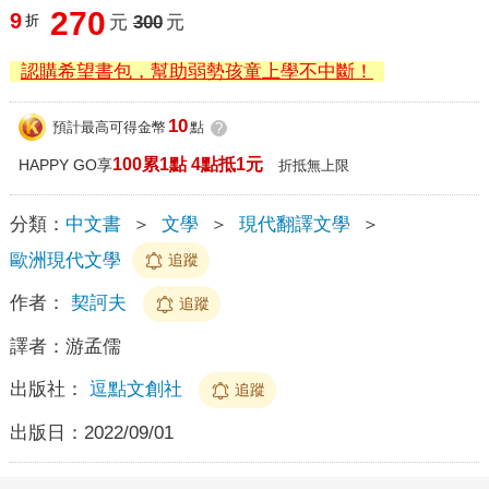
270
9
折
元
300
元
認購希望書包，幫助弱勢孩童上學不中斷！
10
預計最高可得金幣
點
?
100累1點 4點抵1元
HAPPY GO享
折抵無上限
分類：
中文書
＞
文學
＞
現代翻譯文學
＞
歐洲現代文學
追蹤
作者：
契訶夫
追蹤
譯者：
游孟儒
出版社：
逗點文創社
追蹤
出版日：
2022/09/01