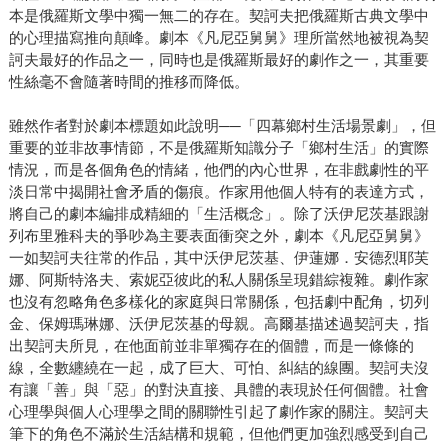
本是俄羅斯文學中獨一無二的存在。契訶夫把俄羅斯古典文學中
的心理描寫推向顛峰。劇本《凡尼亞舅舅》理所當然地被視為契
訶夫最好的作品之一，同時也是俄羅斯最好的劇作之一，其重要
性絲毫不會隨著時間的推移而降低。
雖然作者對於劇本標題如此說明──「四幕鄉村生活場景劇」，但
重要的並非故事情節，不是俄羅斯知識分子「鄉村生活」的實際
情況，而是各個角色的情緒，他們的內心世界，在非戲劇性的平
淡日常中揭開社會矛盾的傷痕。作家用他個人特有的表達方式，
將自己的劇本編排成精細的「生活概念」。除了沃伊尼茨基跟謝
列布里雅科夫的爭吵為主要表面衝突之外，劇本《凡尼亞舅舅》
一如契訶夫往常的作品，其中沃伊尼茨基、伊蓮娜．安德烈耶芙
娜、阿斯特洛夫、索妮亞彼此的私人關係呈現錯綜複雜。劇作家
也沒有忽略角色多樣化的家庭與日常關係，包括劇中配角，切列
金、保姆瑪琳娜、沃伊尼茨基的母親。高爾基描述過契訶夫，指
出契訶夫所見，在他面前並非單獨存在的個體，而是一條條的
線，全數纏繞在一起，成了巨大、可怕、糾結的線團。契訶夫沒
有讓「善」與「惡」的對決直接、具體的表現於任何個體。社會
心理學與個人心理學之間的關聯性引起了劇作家的關注。契訶夫
筆下的角色不滿於生活結構和規範，但他們更加強烈感受到自己