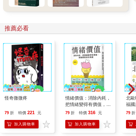
推薦必看
怪奇微微疼
情緒價值：消除內耗，
北歐
把情緒變得有價值，跟
福國
誰都能自在相處
221
316
79
折
特價
元
79
折
特價
元
79
折
加入購物車
加入購物車