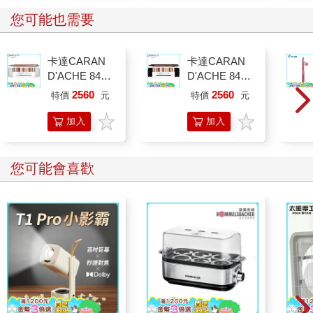
您可能也需要
卡達CARAN
卡達CARAN
D'ACHE 849
D'ACHE 849
Paul Smith 原
Paul Smith 原
2560
2560
特價
元
特價
元
子筆ED.5 條紋
子筆ED.5 條紋
銀
黑
加入
加入
購物
購物
車
車
您可能會喜歡