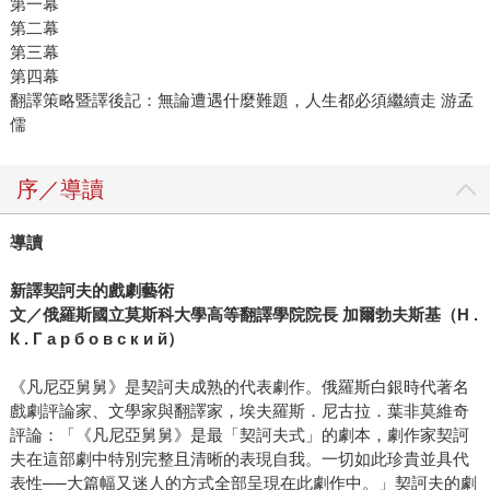
第一幕
第二幕
第三幕
第四幕
翻譯策略暨譯後記：無論遭遇什麼難題，人生都必須繼續走 游孟
儒
序／導讀
導讀
新譯契訶夫的戲劇藝術
文／俄羅斯國立莫斯科大學高等翻譯學院院長 加爾勃夫斯基（Н .
К . Г а р б о в с к и й）
《凡尼亞舅舅》是契訶夫成熟的代表劇作。俄羅斯白銀時代著名
戲劇評論家、文學家與翻譯家，埃夫羅斯．尼古拉．葉非莫維奇
評論：「《凡尼亞舅舅》是最「契訶夫式」的劇本，劇作家契訶
夫在這部劇中特別完整且清晰的表現自我。一切如此珍貴並具代
表性──大篇幅又迷人的方式全部呈現在此劇作中。」契訶夫的劇