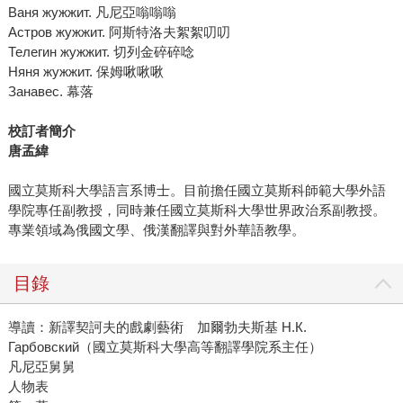
Ваня жужжит. 凡尼亞嗡嗡嗡
Астров жужжит. 阿斯特洛夫絮絮叨叨
Телегин жужжит. 切列金碎碎唸
Няня жужжит. 保姆啾啾啾
Занавес. 幕落
校訂者簡介
唐孟緯
國立莫斯科大學語言系博士。目前擔任國立莫斯科師範大學外語
學院專任副教授，同時兼任國立莫斯科大學世界政治系副教授。
專業領域為俄國文學、俄漢翻譯與對外華語教學。
目錄
導讀：新譯契訶夫的戲劇藝術 加爾勃夫斯基 Н.К.
Гарбовский（國立莫斯科大學高等翻譯學院系主任）
凡尼亞舅舅
人物表