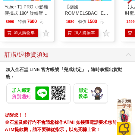
Yaber T1 PRO 小影霸
【德國
【太
便攜式 180° 旋轉智能
ROMMELSBACHE諾
吋壁
投影機
曼百赫】多功能煮蛋
機)
7680
1580
特價
元
特價
元
8990
1980
1499
器/可煮6顆蛋
ER600/ER-600
加入購物車
加入購物車
訂購/退換貨須知
加入金石堂 LINE 官方帳號『完成綁定』，隨時掌握出貨動
態：
提醒您！！
金石堂及銀行均不會請您操作ATM! 如接獲電話要求您前往
ATM提款機，請不要聽從指示，以免受騙上當！