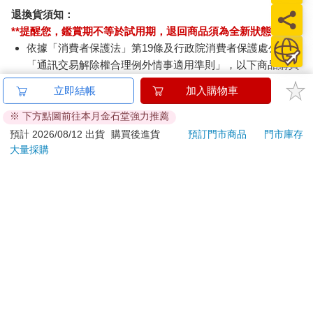
退換貨須知：
**提醒您，鑑賞期不等於試用期，退回商品須為全新狀態**
依據「消費者保護法」第19條及行政院消費者保護處公告之
「通訊交易解除權合理例外情事適用準則」，以下商品購買
後，除商品本身有瑕疵外，將不提供7天的猶豫期：
立即結帳
加入購物車
易於腐敗、保存期限較短或解約時即將逾期。（如：生
鮮食品）
※ 下方點圖前往本月金石堂強力推薦
依消費者要求所為之客製化給付。（客製化商品）
預計 2026/08/12 出貨
購買後進貨
預訂門市商品
門市庫存
報紙、期刊或雜誌。（含MOOK、外文雜誌）
大量採購
經消費者拆封之影音商品或電腦軟體。
非以有形媒介提供之數位內容或一經提供即為完成之線
上服務，經消費者事先同意始提供。（如：電子書、電
子雜誌、下載版軟體、虛擬商品…等）
已拆封之個人衛生用品。（如：內衣褲、刮鬍刀、除毛
刀…等）
若非上列種類商品，均享有到貨7天的猶豫期（含例假
日）。
辦理退換貨時，商品（組合商品恕無法接受單獨退貨）必須