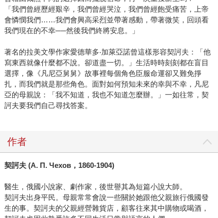
「我們曾經歷經艱辛，我們曾經哭泣，我們曾經飽受痛苦，上帝
會憐憫我們……我們會興高采烈並帶著感動，帶著微笑，回頭看
我們現在的不幸──然後我們終將安息。」
著名的拉美文學作家愛德華多‧加萊亞諾曾這樣形容契訶夫：「他
寫東西就像什麼都不說。卻道盡一切。」生活時時刻刻都在盲目
選擇，像《凡尼亞舅舅》故事裡每個角色臣服命運卻又難免掙
扎，而我們就是那些角色。面對如何預知未來的幸與不幸，凡尼
亞的母親說：「我不知道，我也不知道怎麼辦。」一如往常，契
訶夫要我們自己尋找答案。
作者
契訶夫 (А. П. Чехов，1860-1904)
醫生，俄國小說家、劇作家，後世譽其為短篇小說大師。
契訶夫出身平民。母親常常會說一些關於她跟他父親旅行俄國發
生的事。契訶夫的父親經營雜貨店，顧客往來其中購物或喝酒，