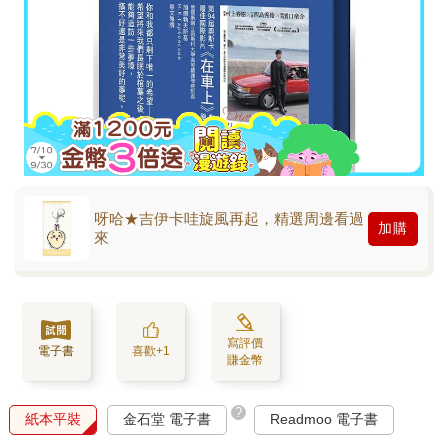
呀哈★吉伊卡哇旋風再起，精選周邊看過
加購
來
寫評價
電子書
喜歡+1
賺金幣
?
紙本平裝
金石堂 電子書
Readmoo 電子書