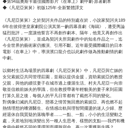
◆第94屆奧斯卡最佳國際影片《在車上》劇中劇‧原著劇本
◆《凡尼亞舅舅》初版125年‧全新繁體譯文
《凡尼亞舅舅》之於契訶夫作品的特別處在於，小說家契訶夫189
6年在彼得堡皇家劇院公演其第一齣四幕喜劇《海鷗》，遭受輿論
猛烈批評，一度讓他誓言不再創作劇本。隔年，他竟又再創作出
《凡尼亞舅舅》，並成為契訶夫所寫劇作中的知名作品之一，迄
今全世界的藝術家仍搬演、引用不斷。近年最受國際矚目的日本
電影《在車上》中，導演濱口龍介也以此劇作做為推動劇情的劇
中劇。
以鄉村生活為場景的四幕劇《凡尼亞舅舅》中，凡尼亞與亡姊的
女兒索妮亞共同管理莊園，並藉以提供金援，資助索妮亞的教授
父親，與他的續弦妻子在城市過上優渥生活。村夫凡尼亞一向崇
敬並信賴前姊夫的學識，但在教授帶著年輕貌美的妻子來到莊園
打算久居之後，每個人的平凡日常都有了截然不同的變化。
對偶像幻滅的凡尼亞、戀慕之情苦無回應的索妮亞、再也燃不起
熱情理想的嗜酒醫生、在情感出軌與理智間擺盪的迷人少婦、歷
經退休自我質疑的落魄學者……一點、一點，小小的生活變動之
處，天差地別地演變出另一種人生思考、樣態的支點──我們有機
會藉由截然不同的選擇因而擺脫宿命，再一次重獲新生嗎？