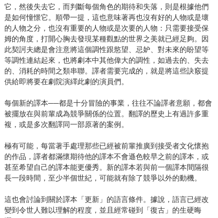
它，然後失去它，而判斷每個角色的期待和失落，則是根據他們
是如何憧憬它。順帶一提，這也意味著再也沒有好的人物或是壞
的人物之分，也沒有重要的人物或是次要的人物：只需要接受保
姆的角度，打開心胸去發現某種觀點的世界之美就已經足夠。因
此契訶夫總是會注意將這個調性跟慾望、忌妒、對未來的盼望等
等調性連結起來，也將劇本中其他偉大的調性，如過去的、失去
的、消耗的時間之類串聯。譯者需要完成的，就是將這些訣竅提
供給即將要在劇院演繹此劇的演員們。
每個新的譯本──都是十分冒險的事業，往往不論譯者意願，都會
被擺放在與前輩成為競爭關係的位置。翻譯的歷史上有過許多重
複，或是多次翻譯同一部原著的案例。
極有可能，每當著手處理那些已經被前輩推廣到接受者文化懷抱
的作品，譯者都滿懷期待他的譯本不會遜色較早之前的譯本，或
甚至希望自己的譯本能更優秀。新的譯本若與前一個譯本間隔很
長一段時間，至少半個世紀，可能就有除了競爭以外的動機。
這也會討論到關於譯本「更新」的語言條件。據說，語言已經改
變到令世人難以理解的程度，並且經常碰到「復古」的生硬晦