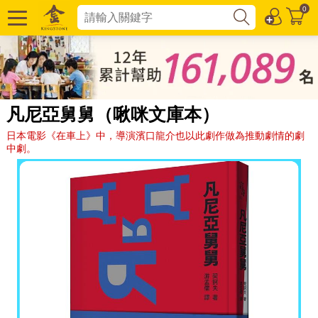
0
凡尼亞舅舅（啾咪文庫本）
日本電影《在車上》中，導演濱口龍介也以此劇作做為推動劇情的劇
中劇。