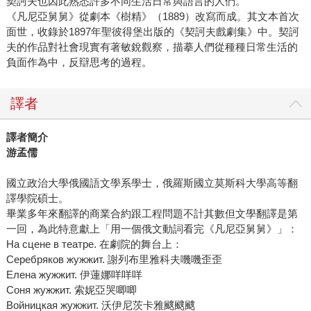
契訶夫也因此熟悉許多不同生活日常與語言的人們。
《凡尼亞舅舅》從劇本《樹精》（1889）改寫而成。其文本首次
面世，收錄於1897年聖彼得堡出版的《契訶夫戲劇集》中。契訶
夫的作品對社會現實有著敏銳觀察，描摹人們從種種日常生活的
負面作為中，反辯思考的過程。
譯者
譯者簡介
游孟儒
國立政治大學俄國語文學系學士，俄羅斯國立莫斯科大學高等翻
譯學院碩士。
畢業多年來翻譯的商業合約跟工程問題不計其數但文學翻譯是第
一回，為此特意獻上「用一個俄文動詞看完《凡尼亞舅舅》」：
На сцене в театре. 在劇院的舞台上：
Серебряков жужжит. 謝列布里雅科夫嘰嘰歪歪
Елена жужжит. 伊蓮娜咩咩咩
Соня жужжит. 索妮亞哭唧唧
Войницкая жужжит. 沃伊尼茨卡雅颼颼颼