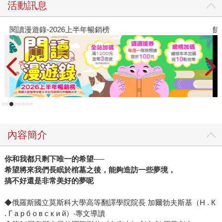
活動訊息
閱讀漫遊錄-2026上半年暢銷榜
飢
內容簡介
你和我都只剩下唯一的希望──
希望將來我們長眠於棺墓之後，能夠造訪一些夢境，
搞不好還是非常美好的夢呢
◆俄羅斯國立莫斯科大學高等翻譯學院院長 加爾勃夫斯基（Н . К
. Г а р б о в с к и й）‧專文導讀