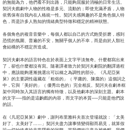
的無能為力，他們看不到出路，只能夠屈服於消極的日常生活。
契訶夫戲劇中人物的性格是多元、流動的；即使充滿矛盾，人物
依舊保有自我內在人格統一性。契訶夫感興趣的不是角色個人特
色，而是許多人熟知的情緒典型特徵和穩定的精神狀態。
各個角色的複音音樂中，每個人都以自己的方式飽受折磨，感到
恐慌的氛圍、普遍的不安，無關乎個人的不幸，而是由於人類社
會結構的不穩定所造成。
契訶夫劇本的語言特色在於表面上文字平淡無奇。什麼都寫出來
了，卻也什麼都沒有寫。隨著譯者致力於契訶夫劇院的翻譯過程
中，應該能夠逐漸挑選出可以稱之為調性的部分。《凡尼亞舅
舅》的主要調性蘊藏在「粗俗的」（ 平庸的、陳腐的）這個詞之
中，它與「美好的」（ 優秀出色的）完全相反。契訶夫在劇本框
架中同時加入其語言的獨有特徵，以及他劇本的深刻主題。劇本
的文字──指的是這齣戲的內容，而文字的本質──只能是他們說
的話。
在《凡尼亞舅舅》劇中，謝列布里雅科夫首次登場就說：「太美
好了、太美好了……」契訶夫盡力讓事情變得顯而易見，就算假
設一切始終處於非常隱蔽的狀態。當我們的注意力被喚醒，我們