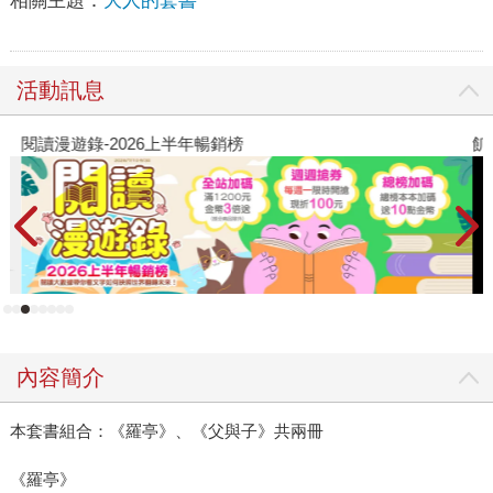
相關主題：
大人的套書
活動訊息
閱讀漫遊錄-2026上半年暢銷榜
飢
內容簡介
本套書組合：《羅亭》、《父與子》共兩冊
《羅亭》