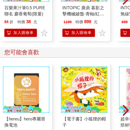
百樂果汁筆0.5 PURE
INTOPIC 廣鼎 暮影之
INT
聯名 麝香葡萄(限量)
擊機械鍵盤-青軸/紅軸
無線
(KBM-112/KBM-113)
(MS
38
899
84
折
特價
元
特價
元
1199
699
加入購物車
加入購物車
您可能會喜歡
【hereu】hero專屬替
【電子書】小狐狸的帽
超幸
換電池
子
焙材