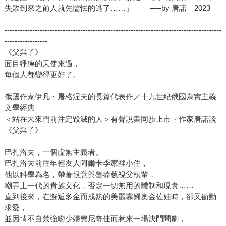
失敗到來之前人就先懦怯的逃了……」 ──by 唐諾 2023
--------------------------------------------------------------------------------------
-----------------
《父與子》
面目猙獰的天使來過，
每個人都變得更好了。
俄國作家伊凡・屠格涅夫的長篇代表作／十九世紀俄國寫實主義
文學經典
＜站在未來門前注定毀滅的人＞有聲說書同步上市・作家唐諾談
《父與子》
巴扎洛夫，一個虛無主義者。
巴扎洛夫前往年輕友人阿爾卡季家裡小住，
他以科學為名，帶著恨意與魯莽藐視父執輩，
嘲弄上一代的貴族文化，否定一切無用的體制和現實……
直到後來，在邂逅多金而成熟的美麗寡婦奧金佐娃時，卻又衝動
求愛，
並因情不自禁強吻少婦費尼奇佳而惹來一場決鬥鬧劇，