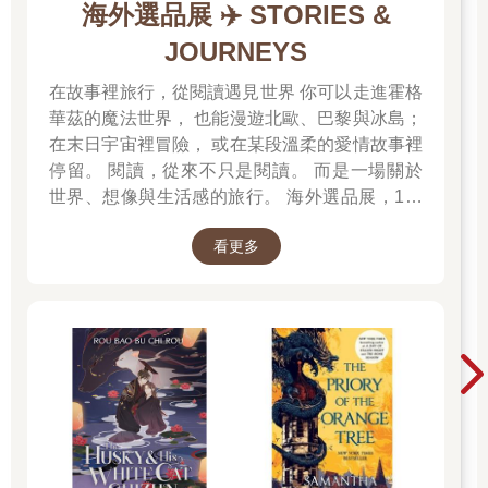
海外選品展 ✈️ STORIES &
JOURNEYS
在故事裡旅行，從閱讀遇見世界 你可以走進霍格
華茲的魔法世界， 也能漫遊北歐、巴黎與冰島；
在末日宇宙裡冒險， 或在某段溫柔的愛情故事裡
停留。 閱讀，從來不只是閱讀。 而是一場關於
世界、想像與生活感的旅行。 海外選品展，1折
起 限量空運商品，先搶先贏 週週商品更新
看更多