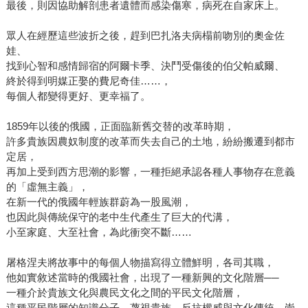
最後，則因協助解剖患者遺體而感染傷寒，病死在自家床上。
眾人在經歷這些波折之後，趕到巴扎洛夫病榻前吻別的奧金佐
娃、
找到心智和感情歸宿的阿爾卡季、決鬥受傷後的伯父帕威爾、
終於得到明媒正娶的費尼奇佳……，
每個人都變得更好、更幸福了。
1859年以後的俄國，正面臨新舊交替的改革時期，
許多貴族因農奴制度的改革而失去自己的土地，紛紛搬遷到都市
定居，
再加上受到西方思潮的影響，一種拒絕承認各種人事物存在意義
的「虛無主義」，
在新一代的俄國年輕族群蔚為一股風潮，
也因此與傳統保守的老中生代產生了巨大的代溝，
小至家庭、大至社會，為此衝突不斷……
屠格涅夫將故事中的每個人物描寫得立體鮮明，各司其職，
他如實敘述當時的俄國社會，出現了一種新興的文化階層──
一種介於貴族文化與農民文化之間的平民文化階層，
這種平民階層的知識分子，蔑視貴族、反抗權威與文化傳統，崇