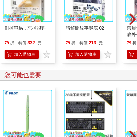
刪掉容易，忘掉很難
請解開故事謎底 02
演員
底外
332
213
79
折
特價
元
79
折
特價
元
79
折
加入購物車
加入購物車
您可能也需要