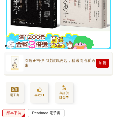
呀哈★吉伊卡哇旋風再起，精選周邊看過
加購
來
寫評價
電子書
喜歡+1
賺金幣
紙本平裝
Readmoo 電子書