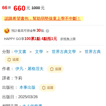
660
66
折
元
1000
元
認購希望書包，幫助弱勢孩童上學不中斷！
30
預計最高可得金幣
點
?
100累1點 4點抵1元
HAPPY GO享
折抵無上限
分類：
中文書
＞
文學
＞
世界古典文學
＞
世界古典
追蹤
作者：
伊凡・屠格涅夫
追蹤
譯者：
卞莉
出版社：
本事出版
追蹤
出版日：
2025/03/26