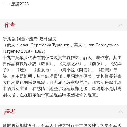
——唐諾2023
作者
伊凡·謝爾蓋耶維奇·屠格涅夫
（俄文：Иван Сергеевич Тургенев，英文：Ivan Sergeyevich
Turgenev 1818～1883）
十九世紀最具代表性的俄國現實主義作家、詩人、劇作家。其主
要作品有長篇小說《羅亭》、《貴族之家》、《前夜》、《父與
子》、《煙》、《處女地》，中篇小說《阿霞》、《初戀》等
等。其主題鮮明，故事結構嚴謹，用詞遣字優美，尤其擅長刻畫
大自然景色的瞬息萬變，且充滿了詩意與哲理。這六部長篇小説
中的男女主角，在感情上經歷了種種艱難之後，最終都不是以喜
劇收場，在在顯示他忠實呈現當時俄國社會的現實。
譯者
曾旅居新加坡多年，有幸因工作之故行走世界各地，後更有幸透