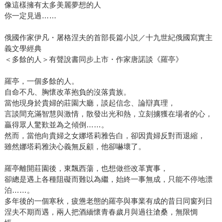
像這樣擁有太多美麗夢想的人
你一定見過……
俄國作家伊凡・屠格涅夫的首部長篇小説／十九世紀俄國寫實主
義文學經典
＜多餘的人＞有聲說書同步上市・作家唐諾談《羅亭》
羅亭，一個多餘的人。
自命不凡、胸懷改革抱負的沒落貴族。
當他現身於貴婦的莊園大廳，談起信念、論辯真理，
言談間充滿智慧與激情，散發出光和熱，立刻擄獲在場者的心，
贏得眾人驚歎並為之傾倒……。
然而，當他向貴婦之女娜塔莉雅告白，卻因貴婦反對而退縮，
雖然娜塔莉雅決心義無反顧，他卻嚇壞了。
羅亭離開莊園後，東飄西蕩，也想做些改革實事，
卻總是遇上各種阻礙而難以為繼，始終一事無成，只能不停地漂
泊……。
多年後的一個寒秋，疲憊老態的羅亭與事業有成的昔日同窗列日
涅夫不期而遇，兩人把酒緬懷青春歲月與過往滄桑，無限惆