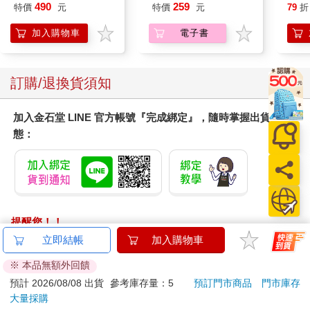
愛配
490
259
特價
元
特價
元
79
折
加入購物車
電子書
訂購/退換貨須知
加入金石堂 LINE 官方帳號『完成綁定』，隨時掌握出貨動
態：
提醒您！！
金石堂及銀行均不會請您操作ATM! 如接獲電話要求您前往
立即結帳
加入購物車
ATM提款機，請不要聽從指示，以免受騙上當！
※ 本品無額外回饋
退換貨須知：
預計 2026/08/08 出貨
參考庫存量：5
預訂門市商品
門市庫存
大量採購
**提醒您，鑑賞期不等於試用期，退回商品須為全新狀態**