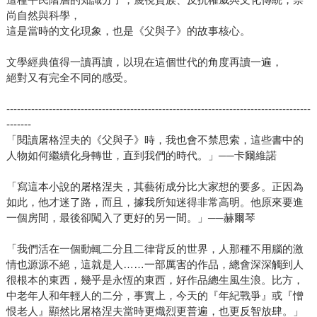
尚自然與科學，
這是當時的文化現象，也是《父與子》的故事核心。
文學經典值得一讀再讀，以現在這個世代的角度再讀一遍，
絕對又有完全不同的感受。
--------------------------------------------------------------------------------------
-------
「閱讀屠格涅夫的《父與子》時，我也會不禁思索，這些書中的
人物如何繼續化身轉世，直到我們的時代。」──卡爾維諾
「寫這本小說的屠格涅夫，其藝術成分比大家想的要多。正因為
如此，他才迷了路，而且，據我所知迷得非常高明。他原來要進
一個房間，最後卻闖入了更好的另一間。」──赫爾琴
「我們活在一個動輒二分且二律背反的世界，人那種不用腦的激
情也源源不絕，這就是人……一部厲害的作品，總會深深觸到人
很根本的東西，幾乎是永恆的東西，好作品總生風生浪。比方，
中老年人和年輕人的二分，事實上，今天的『年紀戰爭』或『憎
恨老人』顯然比屠格涅夫當時更熾烈更普遍，也更反智放肆。」