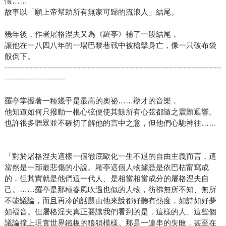
悵……
故事以「願上帝幫助所有無家可歸的流浪人」結尾。
幾年後，作者屠格涅夫又為《羅亭》補了一段結尾，
讓他在一八四八年的一場巴黎巷戰中被槍擊身亡，像一只破布袋
般倒下。
--------------------------------------------------------------------------------------
------------------------
羅亭掌握著一種幾乎是最高的奧祕……辯才的音樂，
他知道如何只撥動一根心弦便使其餘所有心弦都隨之震顫迴響。
也許很多聽眾並不確切了解他的言中之意，但他們心馳神往……
「對於屠格涅夫這樣一個徹底歐化一生不退的自由主義而言，這
當然是一部最悲傷的小說。羅亭這個人物據悉是依巴枯甯寫成
的，但其實就是他們這一代人、是相當相當成分的屠格涅夫自
己。……羅亭是那種春風吹過也似的人物，彷彿無所不知、無所
不能議論，而且再冷的話題由他來說都好聽有熱度，如詩如好夢
如福音。但屠格涅夫真正要讓我們看到的是，這樣的人、這些個
議論撞上現實世界鐵板的狼狽模樣。那是一連串的失敗，甚至在