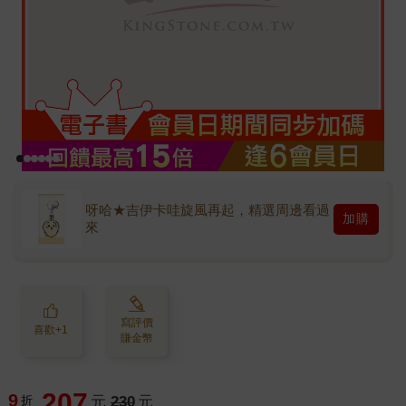
呀哈★吉伊卡哇旋風再起，精選周邊看過
加購
來
寫評價
喜歡+1
賺金幣
207
9
折
元
230
元