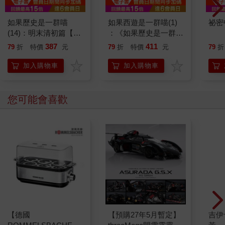
如果歷史是一群喵
如果西遊是一群喵(1)
祕密
(14)：明末清初篇【萌
：《如果歷史是一群
貓漫畫學歷史】
喵》作者最新力作，附
387
411
79
折
特價
元
79
折
特價
元
79
折
【首卷特典】拉頁
加入購物車
加入購物車
您可能會喜歡
【德國
【預購27年5月暫定】
吉伊