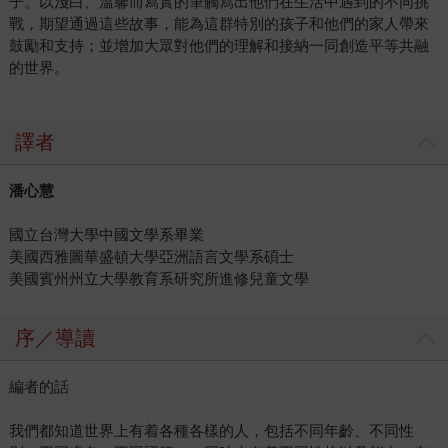
子。以淺白、溫馨而寫實的筆觸寫出他們在生活中遇到的不同挑
戰，期望通過這些故事，能為這群特別的孩子和他們的家人帶來
鼓勵和支持；並增加大眾對他們的理解和接納一同創造平等共融
的世界。
譯者
潘心慧
國立台灣大學中國文學系畢業
美國西雅圖華盛頓大學亞洲語言文學系碩士
美國賓州州立大學教育系研究所進修兒童文學
序／導讀
編者的話
我們都知道世界上有着各種各樣的人，包括不同年齡、不同性