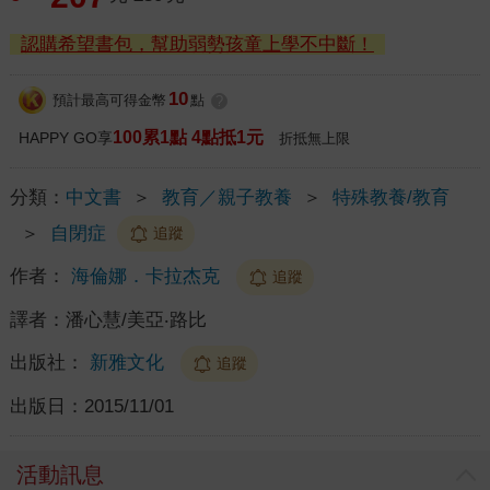
認購希望書包，幫助弱勢孩童上學不中斷！
10
預計最高可得金幣
點
?
100累1點 4點抵1元
HAPPY GO享
折抵無上限
分類：
中文書
＞
教育／親子教養
＞
特殊教養/教育
＞
自閉症
追蹤
作者：
海倫娜．卡拉杰克
追蹤
譯者：
潘心慧/美亞‧路比
出版社：
新雅文化
追蹤
出版日：
2015/11/01
活動訊息