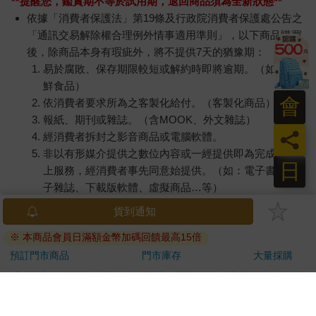
**提醒您，鑑賞期不等於試用期，退回商品須為全新狀態**
依據「消費者保護法」第19條及行政院消費者保護處公告之
「通訊交易解除權合理例外情事適用準則」，以下商品購買
後，除商品本身有瑕疵外，將不提供7天的猶豫期：
易於腐敗、保存期限較短或解約時即將逾期。（如：生
鮮食品）
會
依消費者要求所為之客製化給付。（客製化商品）
報紙、期刊或雜誌。（含MOOK、外文雜誌）
員
經消費者拆封之影音商品或電腦軟體。
非以有形媒介提供之數位內容或一經提供即為完成之線
日
上服務，經消費者事先同意始提供。（如：電子書、電
子雜誌、下載版軟體、虛擬商品…等）
已拆封之個人衛生用品。（如：內衣褲、刮鬍刀、除毛
貨到通知
刀…等）
※ 本商品會員日滿額金幣加碼回饋最高15倍
若非上列種類商品，均享有到貨7天的猶豫期（含例假
日）。
預訂門市商品
門市庫存
大量採購
辦理退換貨時，商品（組合商品恕無法接受單獨退貨）必須
是您收到商品時的原始狀態（包含商品本體、配件、贈品、
保證書、所有附隨資料文件及原廠內外包裝…等），請勿直