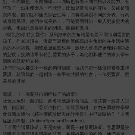
別、不同膚色、不同國籍……同時也有着不同性格以及能力。有
些孩子一出生便因為一些狀況，比如兒童常見的哮喘，又或是讀
寫障礙、自閉症和唐氏綜合症等，而有着與別不同的外表、行為
或身體局限。他們在成長路上，可能要面對比一般人更多更大的
挑戰，也因此需要更多的關懷、照顧和支持。
《特別的你‧特別愛你》系列故事的主角均是有着不同特別需要的
孩子。作者以淺白、溫馨而寫實的筆觸寫出主角們的在生活中遇
到的不同挑戰，期望通過這些故事，激發大眾抱持更理解和開放
的態度，接納這羣有特別需要的孩子，為他們和他們的家人帶來
溫暖的鼓勵和支持。
我們每個人都是不一樣的獨特個體，但我們都一樣值得被尊重和
愛護，就讓我們一起創造一個平等共融的社會，一個更豐富、更
美麗的世界。
導讀：《一個關於自閉症孩子的故事》
社會大眾對「自閉症」此名稱應該不會陌生，但其實一般常人說
的「自閉症」、「亞斯伯格症」等發展障礙，在由美國精神學學
會最新出版的《精神疾病診斷與統計手冊》中已被歸納作「自閉
症譜系障礙」(AutismSpectumDisorders)。
「自閉症譜系障礙」不是疾病，而是一種發展障礙。意思即是被
診斷有自閉症譜系障礙的兒童，包括故事中的約翰，他們的發