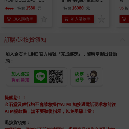
ROMMELSBACHE諾
threeMega閃電霹靂車
黃
曼百赫】多功能煮蛋
VA Hi-SPEC UNITED
1580
16980
特價
元
特價
元
95
折
1980
器/可煮6顆蛋
阿斯拉 G.S.X RS
ER600/ER-600
SIREN 黑色限定
加入購物車
加入購物車
訂購/退換貨須知
加入金石堂 LINE 官方帳號『完成綁定』，隨時掌握出貨動
態：
提醒您！！
金石堂及銀行均不會請您操作ATM! 如接獲電話要求您前往
ATM提款機，請不要聽從指示，以免受騙上當！
退換貨須知：