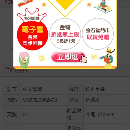
配送方式
國內宅配：本島、離島
到店取貨：
台灣
不限金額免運費
國際快遞：全球
海外
港澳店取：
詳細資料
語言
中文繁體
裝訂
紙本平裝
ISBN
9789620862403
分級
普通級
商品規
頁數
32
25開15*21cm
格
適讀年