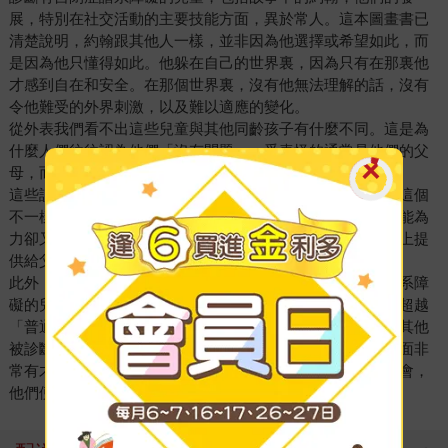
展，特別在社交活動的主要技能方面，異於常人。這本圖畫書已
清楚說明，約翰跟其他人一樣，並非因為他選擇或希望如此，而
是因為他只懂得如此。他躲在自己的世界裏，因為只有在那裏他
才感到自在和安全。在那個世界裏，沒有他無法理解的話，沒有
令他難受的外界刺激，以及難以適應的變化。
從外表我們看不出這些兒童與其他同齡孩子有什麼不同。這是為
什麼人們往往認為他們「沒有問題」，受責怪的通常是他們的父
母，而「罪名」很可能是「教子無方」。
這些誤解會大大增加父母的痛苦，因為他們一方面想要幫助這個
不一樣的孩子，卻往往感到束手無策；另一方面，他們的無能為
力卻又會引來別人一些不公平的指控。其實時至今日，社會上提
供給父母和這些兒童的援助仍然非常有限。
此外，通過這本圖畫書，還能讓我們看見被診斷有自閉症譜系障
礙的兒童不僅僅有某些「缺失」，其實他們也可能其備某些超越
「普通」小孩的才能。以約翰為例，他是個數學尖子；至於其他
被診斷有自閉症譜系障礙的兒童，有的可能在音樂或繪畫方面非
常有才華，有的則精通某種技術。只要給他們一顯身手的機會，
他們便能得到自我的肯定，過一個充實的人生。