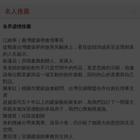
名人推薦
各界盛情推薦
江維華｜臺灣建築學會理事長
從戰後台灣建築界的旅美先驅身上，看見從顛沛成長至反璞歸真
的人生啟示。
粘蓮花｜貝瑪畫廊創辦人、策展人
朱老師的藝術創作不只是空間中的作品，更是思維的示範；他邀
請每位觀眾參與這一場互動的創作遊戲，回到內心的直覺與自己
對話。
陳來紅｜桃園市愛鎮協會顧問、台灣主婦聯盟合作社創社理事主
席
超越當代五十年以上的建築藝術家朱鈞，為我們設計了一間屋主
和親友都深受感動的幸福房子，我們心懷無限感激。
陳德君｜社區規劃師
朱鈞將緣分帶來萬華。深居小巷，仍示範了無限大的思想與生活
空間。
費宗澄｜宗邁建築師事務所主持人