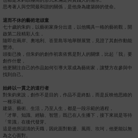
思考著人與空間最和諧的關係，是他身為建築師的使命。
退而不休的藝術老頑童
七十歲的朱鈞，以藝術家身分出道，以他獨具一格的藝術觀，開
啟第二段精彩人生，
隨即在兩岸、奧地利、峇里島等地舉辦展覽，見證了其創作動能
豐沛。
頭銜已換，但朱鈞的創作初衷依舊是對人的關懷，比起「我」要
創作什麼，
他更關注自己的作品如何引導大眾成為藝術家，讓雙方在參與中
找到自己。
始終以一貫之的道行者
對朱鈞來說，創作不是目的，作品不是終點，而是反映他思維的
一種示範。
建築、藝術、生活，乃至人生，都是一段示範的過程，
「才華、知識、經驗、智慧」既已在人生播下，接下來就是等待
「常識」在後代發芽。
這是他所認清的天職，因此面對動盪、風雨、坎坷，他更能以無
為之心面對。