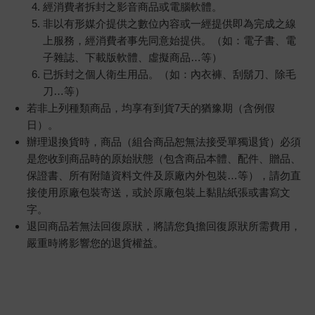
經消費者拆封之影音商品或電腦軟體。
非以有形媒介提供之數位內容或一經提供即為完成之線
上服務，經消費者事先同意始提供。（如：電子書、電
子雜誌、下載版軟體、虛擬商品…等）
已拆封之個人衛生用品。（如：內衣褲、刮鬍刀、除毛
刀…等）
若非上列種類商品，均享有到貨7天的猶豫期（含例假
日）。
辦理退換貨時，商品（組合商品恕無法接受單獨退貨）必須
是您收到商品時的原始狀態（包含商品本體、配件、贈品、
保證書、所有附隨資料文件及原廠內外包裝…等），請勿直
接使用原廠包裝寄送，或於原廠包裝上黏貼紙張或書寫文
字。
退回商品若無法回復原狀，將請您負擔回復原狀所需費用，
嚴重時將影響您的退貨權益。