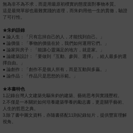
無為非不為不求，而是用最原初樸實的態度面對事物本質。
這是最簡單卻也最難實踐的道理，而朱鈞用他一生的貫徹，驗證
了可行性。
★朱鈞語錄
● 論人生：「只有忘掉自己的人，才能找到自己。」
● 論價值：「事物的價值在於，我們如何運用它們。」
● 論家與房子：「能讓心靈滿足的地方，就是家。」
● 論建築設計：「要做到『互動、參與、選擇』，給人最多的選
擇自由。」
● 論創作：「創作不是個人所有，而是互動與多贏。」
● 論作品：「作品只是思想的示範。」
★本書特色
1.記錄台灣人文建築先驅朱鈞的建築、藝術思考與實踐歷程。
2.不僅是一本關於如何培養建築學養的勵志書，更是關乎藝術、
人生的哲思之典。
3.除了書中圖文資料，亦隨書搭配11則紀錄短片，提供豐富理解
視角。