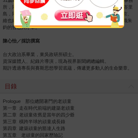
31歲時即取得副教授資格。1990年回台，任職於宗邁建築師事務
所，同時為台灣建築教育界扎根。2001年退休，隱居於印尼峇里
島，同時以藝術家身分出道，熱衷於藝術創作，於台北、北京、
維也納、峇厘島等地舉辦個展，讓世界重新以藝術的視角認識朱
鈞的哲思與才華。
陳心怡／採訪撰寫
台大政治系畢業，東吳政研所碩士。
資深媒體人、紀錄片導演，現為視界新聞網總編輯。
期許透過專長與賽斯思想學習底蘊，傳遞更多動人的生命樂章。
目錄
Prologue 那位總開著門的老頑童
第一章 走在時代前端的建築老頑童
第二章 老頑童依舊是當年的四少爺
第三章 橫跨半球的頑童成長錄
第四章 建築頑童的豁達人生路
第五章 老頑童的回家歷險記