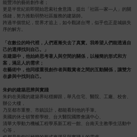
能豐沛的藝術創作者；
更是半世紀前即開始思索社會意識，提出「社區—家—人」的關
係鏈，努力推動弱勢社區服務的建築師。
跨過半個世紀，世界才追上，如今觀諸台灣，似乎也正是城鎮失
序的解方。
「在數位的時代裡，人們逐漸失去了真實。我希望人們能透過自
己的選擇找到自己。」
在建築中，他始終思考著人與空間的關係，以極簡的形式和方
案，滿足人的需求；
在藝術中，他同樣重視創作者與觀賞者之間的互動關係，讓雙方
在參與中找到自己。
朱鈞的建築思辨與實踐
朱鈞在美國的建築界站穩腳跟，舉凡住宅、醫院、工廠、校舍、
辦公大樓，
乃至都市重整、市鎮設計，都能看到他的手筆。
美國的休士頓警察學校、台大醫院國際會議中心、
清華大學動力機械工程學系新工程一館、台南天主教學生活動中
心等，
也都是朱鈞以極簡的形式來滿足與實踐人的需求。