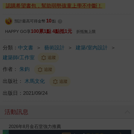
認購希望書包，幫助弱勢孩童上學不中斷！
10
預計最高可得金幣
點
?
100累1點 4點抵1元
HAPPY GO享
折抵無上限
分類：
中文書
＞
藝術設計
＞
建築/室內設計
＞
建築師/工作室
追蹤
作者：
朱鈞
追蹤
出版社：
木馬文化
追蹤
出版日：
2021/09/24
活動訊息
2026年8月金石堂強力推薦