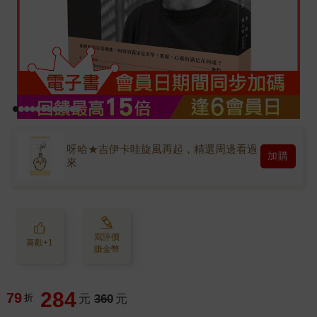
呀哈★吉伊卡哇旋風再起，精選周邊看過
加購
來
寫評價
喜歡+1
賺金幣
284
79
折
元
360
元