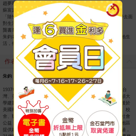
趙夢琳｜建築師、華夏科技大學室內設計系專任教師
蘇富源｜建築師
「隨性‧隨意‧不隨便」，朱老師總能用一種堅定且輕鬆的哲學去面
對生活與創作。
龔書章｜陽明交通大學建築研究所教授
朱鈞老師總是說「自然就好」，他一直看似無為、實則睿智地生
活，他的人生和作品透顯出無法一語道出的詩意力量！
作者
朱鈞
1937年生於上海，江蘇吳縣人。1952年離開上海，赴香港、台
灣、美國等地求學，畢業於成功大學建築工程學系、普林斯頓大
學建築研究所，以論文〈社會意識與建築〉取得碩士學位。後於
美國執業與教學，建築設計作品多元，有住宅、醫院、工廠、校
舍、辦公大樓，乃至都市重整、市鎮設計等；同時也熱衷於社會
公益，與建築師同好成立「建築師社區服務中心」，為貧困地區
提供建築設計及規劃的服務；由於具備豐富的學識與業界經驗，