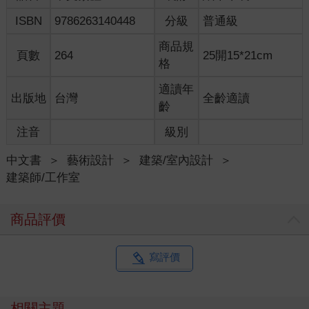
ISBN
9786263140448
分級
普通級
商品規
頁數
264
25開15*21cm
格
適讀年
出版地
台灣
全齡適讀
齡
注音
級別
中文書
＞
藝術設計
＞
建築/室內設計
＞
建築師/工作室
商品評價
寫評價
相關主題