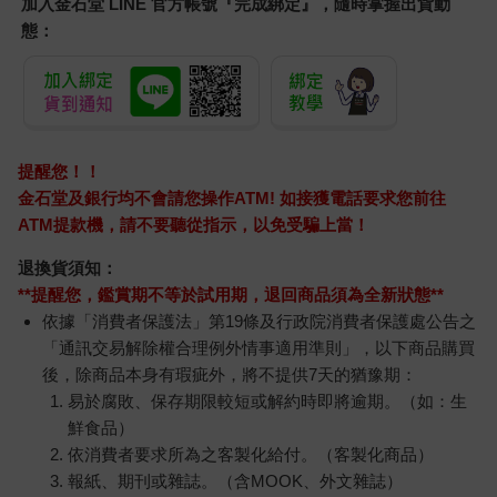
加入金石堂 LINE 官方帳號『完成綁定』，隨時掌握出貨動
態：
提醒您！！
金石堂及銀行均不會請您操作ATM! 如接獲電話要求您前往
ATM提款機，請不要聽從指示，以免受騙上當！
退換貨須知：
**提醒您，鑑賞期不等於試用期，退回商品須為全新狀態**
依據「消費者保護法」第19條及行政院消費者保護處公告之
「通訊交易解除權合理例外情事適用準則」，以下商品購買
後，除商品本身有瑕疵外，將不提供7天的猶豫期：
易於腐敗、保存期限較短或解約時即將逾期。（如：生
鮮食品）
依消費者要求所為之客製化給付。（客製化商品）
報紙、期刊或雜誌。（含MOOK、外文雜誌）