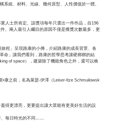
構系統、材料、光線、幾何原型、人性價值於一體。
建築專業人士所肯定。該獎項每年只選出一件作品，自196
n）的六件。兩人最引人矚目的原因不僅是獲獎次數最多，更
明的建築旅程」呈現路康的小傳，介紹路康的成長背景、各
革命」讓我們看到，路康的哲學思考讓硬梆梆的結
aking of space），建築除了機能角色之外，還可以喚
為萊瑟-伊澤（Leiser-Itze Schmuilowsk
子蓋得更漂亮，更要提出讓大眾能有更美好生活的設
季、每日時光的不同……