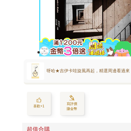
呀哈★吉伊卡哇旋風再起，精選周邊看過來
寫評價
喜歡+1
賺金幣
超值合購