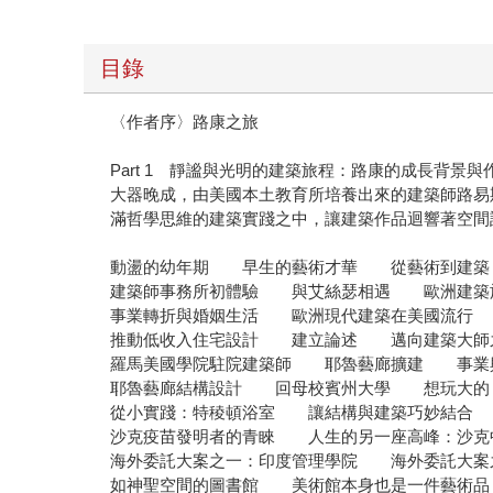
目錄
〈作者序〉路康之旅
Part 1 靜謐與光明的建築旅程：路康的成長背景與
大器晚成，由美國本土教育所培養出來的建築師路易斯•康
滿哲學思維的建築實踐之中，讓建築作品迴響著空間
動盪的幼年期 早生的藝術才華 從藝術到建築
建築師事務所初體驗 與艾絲瑟相遇 歐洲建築
事業轉折與婚姻生活 歐洲現代建築在美國流行 
推動低收入住宅設計 建立論述 邁向建築大師
羅馬美國學院駐院建築師 耶魯藝廊擴建 事業
耶魯藝廊結構設計 回母校賓州大學 想玩大的
從小實踐：特稜頓浴室 讓結構與建築巧妙結合
沙克疫苗發明者的青睞 人生的另一座高峰：沙克
海外委託大案之一：印度管理學院 海外委託大案
如神聖空間的圖書館 美術館本身也是一件藝術