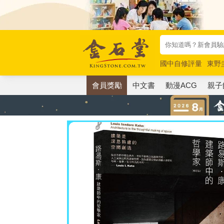
國中自修評量
東野
唯紅花綻放
奧德賽
會員獎勵
中文書
動漫ACG
親子