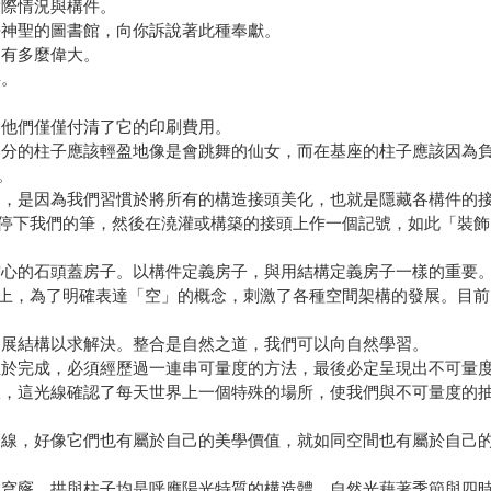
實際情況與構件。
乎神聖的圖書館，向你訴說著此種奉獻。
己有多麼偉大。
事。
，他們僅僅付清了它的印刷費用。
部分的柱子應該輕盈地像是會跳舞的仙女，而在基座的柱子應該因為
。
因，是因為我們習慣於將所有的構造接頭美化，也就是隱藏各構件的
停下我們的筆，然後在澆灌或構築的接頭上作一個記號，如此「裝飾
空心的石頭蓋房子。以構件定義房子，與用結構定義房子一樣的重要
上，為了明確表達「空」的概念，刺激了各種空間架構的發展。目前
發展結構以求解決。整合是自然之道，我們可以向自然學習。
至於完成，必須經歷過一連串可量度的方法，最後必定呈現出不可量
線，這光線確認了每天世界上一個特殊的場所，使我們與不可量度的
管線，好像它們也有屬於自己的美學價值，就如同空間也有屬於自己
、穹窿、拱與柱子均是呼應陽光特質的構造體。自然光藉著季節與四