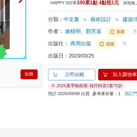
100累1點 4點抵1元
HAPPY GO享
折抵無
分類：
中文書
＞
藝術設計
＞
建築/
作者：
施植明、劉芳嘉
追蹤
?
出版社：
商周出版
追蹤
?
出版日：
2023/03/25
加購
立即結帳
加入購物車
※ 2026夏季暢銷展-城邦精選2書75折
預計 2026/08/08 出貨
參考庫存量：1
預訂