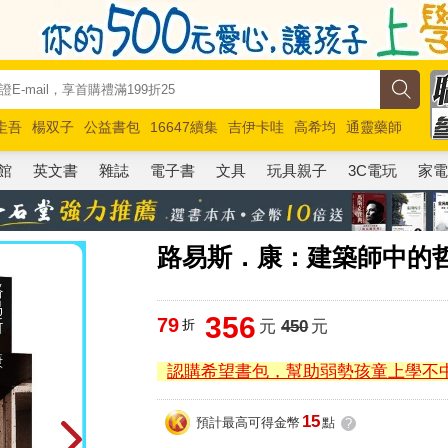
圭吾
楊双子
公益書包
16647續集
吉伊卡哇
高希均
通靈藥師
路邊攤新作
馬斯克
玩具總動員5
超慢跑
館
英文書
雜誌
電子書
文具
玩具親子
3C電玩
家
路易斯．康：建築師中的哲
356
79
折
元
450
元
認購希望書包，幫助弱勢孩童上學不
15
預計最高可得金幣
點
?