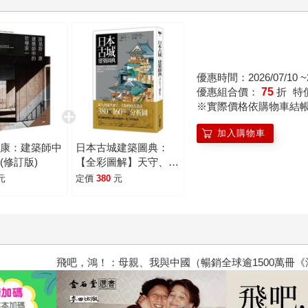
優惠時間：2026/07/10 ~2
優惠組合價：
75
折
特
※實際價格依購物車結
加入購物車
．康：建築師中
日本古城建築圖典：
(修訂版)
【全彩圖解】天守、城
郭、城門到守城機關，
元
定價
380
元
日本古城建築的構造工
法與文化史
飛吧，鴻！：母親、我與中國（暢