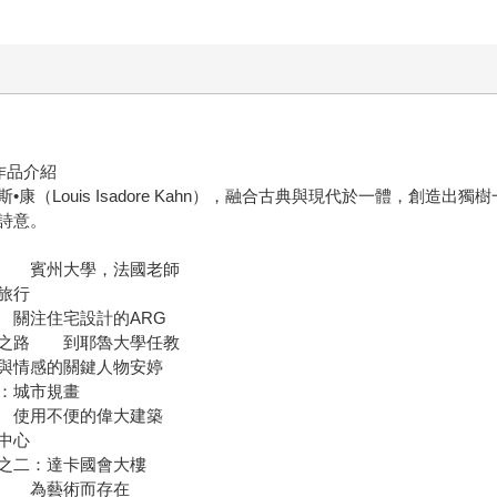
作品介紹
（Louis Isadore Kahn），融合古典與現代於一體，創造
詩意。
 賓州大學，法國老師
旅行
關注住宅設計的ARG
之路 到耶魯大學任教
與情感的關鍵人物安婷
：城市規畫
 使用不便的偉大建築
中心
之二：達卡國會大樓
品 為藝術而存在