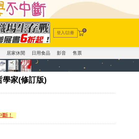
0
登入/註冊
電
居家休閒
日用食品
影音
售票
學家(修訂版)
中斷！