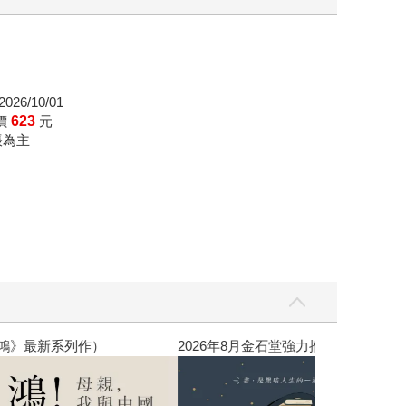
026/10/01
價
623
元
帳為主
銷全球逾1500萬冊《鴻》最新系列作）
2026年8月金