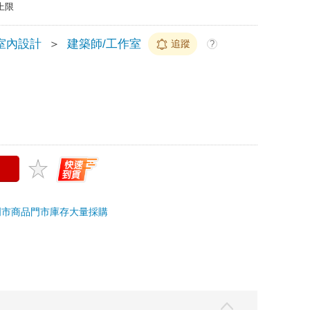
上限
室內設計
＞
建築師/工作室
追蹤
?
門市商品
門市庫存
大量採購