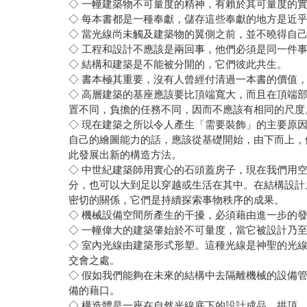
◇ 一幢建築物不可量度的精神，有賴於其可量度的
◇ 每本書都是一種奉獻，儲存這些奉獻的地方是近
◇ 當光線尚未觸及建築物的翼側之前，並不曉得自
◇ 工程和設計不應該是兩回事，他們必須是同一件
◇ 結構和建築是不能被分開的，它們彼此共生。
◇ 書本極其重要，沒有人曾經付清過一本書的價值
◇ 高層建築的基座應該要比頂端寬大，而且在頂端
置不同，負擔的任務不同，因而不應該有相同的尺度
◇ 現在建築之所以令人產生「需要裝飾」的主要原
自己的繪圖能力的話，應該從基礎開始，由下而上，
此發展出新的構造方法。
◇ 中世紀建築師用實心的石頭蓋房子，現在我們用
分，也可以大到足以穿越或生活在其中。在結構設計
密切的關係，它們是持續探索事物秩序的成果。
◇ 機械設備空間所產生的干擾，必須藉由進一步的
◇ 一幢偉大的建築肇始於不可量度，當它被設計乃
◇ 室內光線由建築形式形塑。這種光線是神聖的光
交會之處。
◇ 假如我們能夠在未來的結構中去隔離機械的設備
備的藉口。
◇ 構造體是一座在自然光線底下的設計成品，拱頂