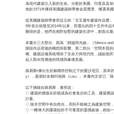
為現代建築注入新的生命。分散於美國、印度及孟加
他於1971年獲得美國建築師學會金質獎章、獲選美
從美國建築師學會所設立的「廿五週年建築作品獎」（Twe
9年首次頒發至2014年以來，所選出的四十五件作品中
難得的是，他們在相對短暫的建築生涯中，創造出最
本書分三大部分。因為「靜謐與光線」（Silence 
階段作品背後的構想與影響。第二部分「空間本質的
構、建築設備系統增添了生命力與現代性，誠如他所言「建築是深思熟
起人類永恆價值的情感與象徵意義。
路易斯•康出生於蘇聯所控制之下的愛沙尼亞，原本的姓氏為舒慕
y），親朋好友都叫他路（Lou）。本書內文皆已「
以下摘錄自路易斯．康所說：
◇ 建築的價值在於能成為社會進步的工具。建築應
計案。
◇ 除非空間中有自然光，否則不能稱之為建築空間
◇ 一幢偉大的建築始於不可量度的靈感啟迪，經由