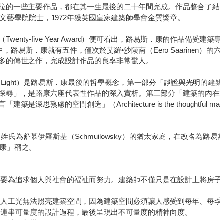
拉的一些主要作品，都在其一生最後的二十年間完成。作品整合了結
國文藝學院院士，1972年獲英國皇家建築師學會金質獎章。
nty-five Year Award）便可看出，路易斯．康的作品備受
，路易斯．康就有五件，僅次於艾羅•沙陵南（Eero Saarine
多的傳世之作，完成設計作品的良率非常驚人。
and Light）是路易斯．康最後的哲學概念，第一部分「靜謐與光
探尋」，是路康六座代表性作品的深入賞析。第三部分「建築的內在
慮的空間創造」（Architecture is the thoughtful m
伊羅斯基（Schmuilowsky）的猶太家庭，在改名為路易斯•康之前，名
路康」稱之。
該要為追求個人與社會的福祉而努力。建築師不僅只是在設計上將房
，人工光無法照亮建築空間，因為建築空間必須讓人感受到每年、每
一連串可量度的設計過程，最後呈現出不可量度的精神向度。