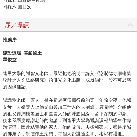
附錄六 圖目次
序／導讀
推薦序
建設道場 莊嚴國土
釋依空
逢甲大學的謝智光老師，最近把他的博士論文《謝潤德寺廟建築
設計之人文脈絡研究》給佛光文化出版，成就佛門一段不可思議
的因緣佳話。
認識謝老師一家人，是在新冠疫情橫行前的某一年除夕夜，他和
父母、夫婿等人上佛光山參加三千人的大圍爐，席間特別介紹他
的祖父謝潤德老居士和星雲大師的殊勝因緣，留下深刻的印象。
後來我兩度應謝老師的邀請，到逢甲大學為通識課程的學生作專
題演講，因此結識他的家人。他的父母、夫婿和家人，都是虔誠
的佛弟子，篤信淨土法門，每個人都謙遜柔和、彬彬有禮度。