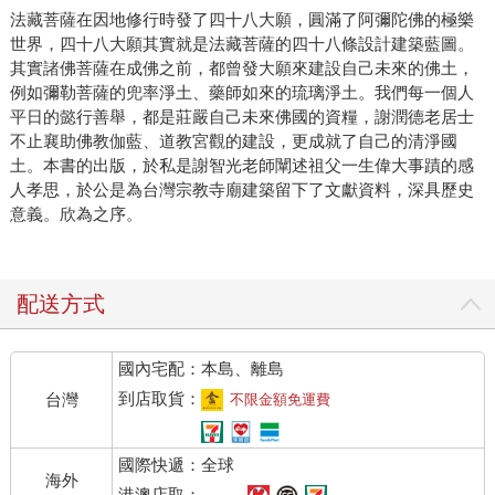
法藏菩薩在因地修行時發了四十八大願，圓滿了阿彌陀佛的極樂
世界，四十八大願其實就是法藏菩薩的四十八條設計建築藍圖。
其實諸佛菩薩在成佛之前，都曾發大願來建設自己未來的佛土，
例如彌勒菩薩的兜率淨土、藥師如來的琉璃淨土。我們每一個人
平日的懿行善舉，都是莊嚴自己未來佛國的資糧，謝潤德老居士
不止襄助佛教伽藍、道教宮觀的建設，更成就了自己的清淨國
土。本書的出版，於私是謝智光老師闡述祖父一生偉大事蹟的感
人孝思，於公是為台灣宗教寺廟建築留下了文獻資料，深具歷史
意義。欣為之序。
配送方式
國內宅配：本島、離島
到店取貨：
台灣
不限金額免運費
國際快遞：全球
海外
港澳店取：