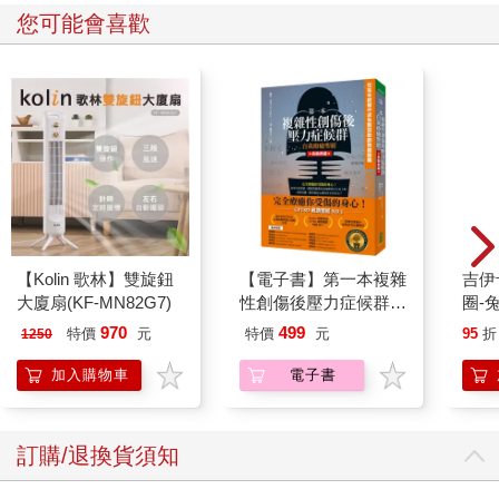
您可能會喜歡
【Kolin 歌林】雙旋鈕
【電子書】第一本複雜
吉伊卡哇 
大廈扇(KF-MN82G7)
性創傷後壓力症候群自
圈-
我療癒聖經（長銷典
970
499
特價
元
特價
元
95
折
1250
藏）
加入購物車
電子書
訂購/退換貨須知