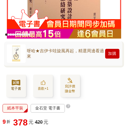
呀哈★吉伊卡哇旋風再起，精選周邊看過
加購
來
寫評價
電子書
喜歡+1
賺金幣
?
紙本平裝
金石堂 電子書
378
9
折
元
420
元