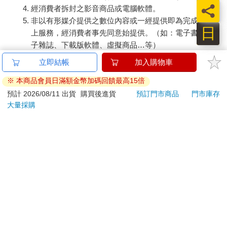
員
經消費者拆封之影音商品或電腦軟體。
非以有形媒介提供之數位內容或一經提供即為完成之線
日
上服務，經消費者事先同意始提供。（如：電子書、電
子雜誌、下載版軟體、虛擬商品…等）
已拆封之個人衛生用品。（如：內衣褲、刮鬍刀、除毛
刀…等）
若非上列種類商品，均享有到貨7天的猶豫期（含例假
日）。
辦理退換貨時，商品（組合商品恕無法接受單獨退貨）必須
是您收到商品時的原始狀態（包含商品本體、配件、贈品、
保證書、所有附隨資料文件及原廠內外包裝…等），請勿直
接使用原廠包裝寄送，或於原廠包裝上黏貼紙張或書寫文
字。
退回商品若無法回復原狀，將請您負擔回復原狀所需費用，
嚴重時將影響您的退貨權益。