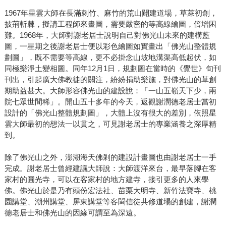
1967年星雲大師在長滿刺竹、麻竹的荒山闢建道場，草萊初創，
披荊斬棘，擬請工程師來畫圖，需要嚴密的等高線繪圖，倍增困
難。1968年，大師對謝老居士說明自己對佛光山未來的建構藍
圖，一星期之後謝老居士便以彩色繪圖如實畫出「佛光山整體規
劃圖」，既不需要等高線，更不必掛念山坡地溝渠高低起伏，如
同極樂淨土變相圖。同年12月1日，規劃圖在當時的《覺世》旬刊
刊出，引起廣大佛教徒的關注，紛紛捐助樂施，對佛光山的草創
期助益甚大。大師形容佛光山的建設說：「一山五嶺天下少，兩
院七眾世間稀」。開山五十多年的今天，返觀謝潤德老居士當初
設計的「佛光山整體規劃圖」，大體上沒有很大的差別，依照星
雲大師最初的想法一以貫之，可見謝老居士的專業涵養之深厚精
到。
除了佛光山之外，澎湖海天佛剎的建設計畫圖也由謝老居士一手
完成。謝老居士曾經建議大師說：大師渡洋來台，最早落腳在客
家村的圓光寺，可以在客家村的地方建寺，接引更多的人來學
佛。佛光山於是乃有頭份宏法社、苗栗大明寺、新竹法寶寺、桃
園講堂、潮州講堂、屏東講堂等客閩信徒共修道場的創建，謝潤
德老居士和佛光山的因緣可謂至為深遠。