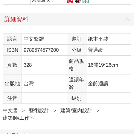
詳細資料
語言
中文繁體
裝訂
紙本平裝
ISBN
9789574577200
分級
普通級
商品規
頁數
328
16開19*26cm
格
適讀年
出版地
台灣
全齡適讀
齡
注音
級別
中文書
＞
藝術設計
＞
建築/室內設計
＞
建築師/工作室