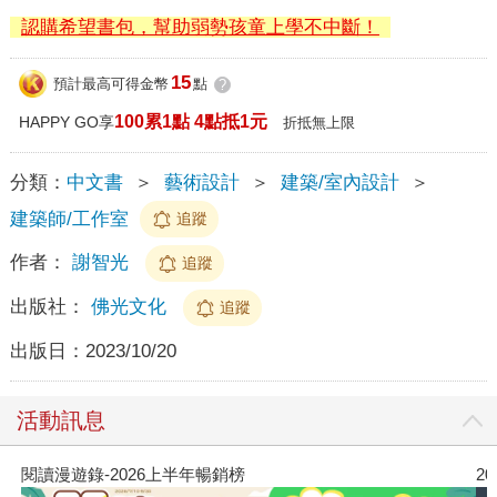
認購希望書包，幫助弱勢孩童上學不中斷！
15
預計最高可得金幣
點
?
100累1點 4點抵1元
HAPPY GO享
折抵無上限
分類：
中文書
＞
藝術設計
＞
建築/室內設計
＞
建築師/工作室
追蹤
作者：
謝智光
追蹤
出版社：
佛光文化
追蹤
出版日：
2023/10/20
活動訊息
閱讀漫遊錄-2026上半年暢銷榜
2