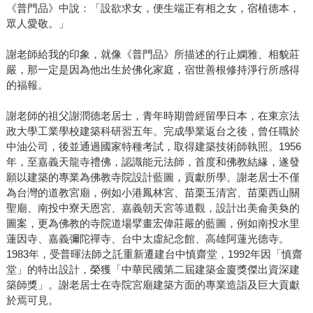
《普門品》中說：「設欲求女，便生端正有相之女，宿植德本，
眾人愛敬。」
謝老師給我的印象，就像《普門品》所描述的行止嫻雅、相貌莊
嚴，那一定是因為他出生於佛化家庭，宿世善根修持淨行所感得
的福報。
謝老師的祖父謝潤德老居士，青年時期曾經留學日本，在東京法
政大學工業學校建築科研習五年。完成學業返台之後，曾任職於
中油公司，後並通過國家特種考試，取得建築技術師執照。1956
年，至嘉義天龍寺禮佛，認識能元法師，首度和佛教結緣，遂發
願以建築的專業為佛教寺院設計藍圖，貢獻所學。謝老居士不僅
為台灣的道教宮廟，例如小港鳳林宮、苗栗玉清宮、苗栗西山關
聖廟、南投中寮天恩宮、嘉義朝天宮等道觀，設計出美侖美奐的
圖案，更為佛教的寺院道場擘畫宏偉莊嚴的藍圖，例如南投水里
蓮因寺、嘉義彌陀禪寺、台中太虛紀念館、高雄阿蓮光德寺。
1983年，受普暉法師之託重新遷建台中慎齋堂，1992年因「慎齋
堂」的特出設計，榮獲「中華民國第二屆建築金廈獎傑出資深建
築師獎」。謝老居士在寺院宮廟建築方面的專業造詣及巨大貢獻
於焉可見。