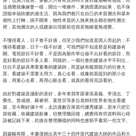
善，也無力改善。多數人只有在買房時才會對建築略有感覺，而
這感覺就像嫁娶一樣，開出一堆條件，東挑西選的結果，也不保
證能幸福快樂的過生活。因為我們都只在自己的本質層次和基本
個性上打轉，跳不開來，物性本質的人挑來挑去都在物性層次
裡，其他層次的人或建築出現眼前也視若無睹毫無感覺。
不懂得看人，日子會不好過，但至少我們知道是因人而起的；不
懂得看建築，日子一樣不好過，可我們卻不知道那是和建築有
關。電視節目不好看，不是因為製作單位做不出好看的節目，而
是好看的節目不多人看。同樣的，一個社會的建築水平不到位，
往往不是缺具專業素養的建築師，而是缺有鑑賞能力的社會大
眾。看建築不需要太用力，真心去看，或像前面提到的那小女
孩，用童心去看，再用心眼去看，就真的看得見該看的。
由於對建築及攝影的喜好，多年來我常跟著張基義、李清志、丁
榮生、曾成德、蘇睿弼、葉世宗等多位老師到世界各地去看建
築，至今剛好滿十年，走訪過數百座當代優秀建築，原本只把它
當收藏，收藏建築影像，但整理幾回後，總覺得有些資料與心得
該被記錄下來，此後在整理圖檔的同時也會順手書寫一些文字。
因篇幅有限，本書僅挑出其中三十四件當代建築大師的作品和大