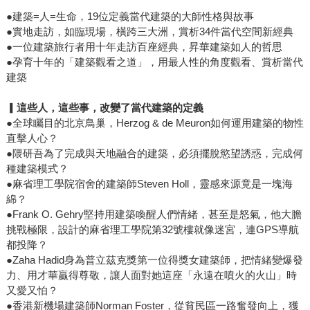
●建築=人=生命，19位定義當代建築的大師性格與故事
●實地走訪，如臨現場，橫跨三大洲，賞析34件當代空間新經典
●一位建築旅行者用十年走訪百座經典，昇華建築如人的哲思
●孕育十年的「建築觀看之道」，用最人性的角度觀看、賞析當代
建築
▎
這些人，這些事，改變了當代建築的定義
●全球矚目的北京鳥巢，Herzog & de Meuron如何運用建築的物性
直擊人心？
●隈研吾為了完成與天地融合的建築，必須擺脫慾望誘惑，完成何
種建築模式？
●麻省理工學院宿舍的建築師Steven Holl，靈感來源竟是一塊海
綿？
●Frank O. Gehry堅持用建築喚醒人們情緒，甚至是怒氣，他大膽
挑戰極限，設計的麻省理工學院第32號樓就像迷宮，連GPS導航
都投降？
●Zaha Hadid身為普立茲克獎第一位得獎女建築師，把情緒變爆發
力、用才華贏得尊敬，讓人面對她這座「永遠在噴火的火山」時
又愛又怕？
●香港新機場建築師Norman Foster，從貧民區一路奮發向上，獲