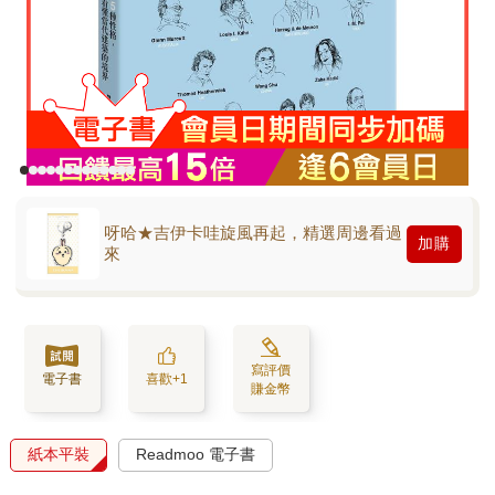
呀哈★吉伊卡哇旋風再起，精選周邊看過
加購
來
寫評價
電子書
喜歡+1
賺金幣
紙本平裝
Readmoo 電子書