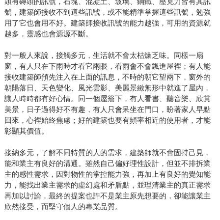
頭有磚頭的訊號，石塊、混凝土、玻璃、鋼鐵、壓克力皆有其訊
號，建築師接收不到這些訊號，或不能精準掌握這些訊號，勉強
用了它也會用不好。建築師接收訊號的能力越強，可用的資源就
越多，靈感也會源源不斷。
對一般人來說，接觸多元，生活就不會太枯燥乏味。同樣一扇
窗，有人只在下雨時才看它兩眼，看雨會不會飄進屋裡；有人能
接收建築師預先注入在上面的訊息，不時的朝它望兩下，窗外的
朝陽落日、天色變化、風光雲影、美麗景緻無形中就進了屋內，
讓人時時都有好心情。同一個屋簷下，有人看書、聽音樂、欣賞
美景，日子過得好不有趣，有人只會呆坐在門口，盼著家人早點
回來，心裡始終焦慮；好的建築也要有頻率相近的使用者，才能
彰顯其價值。
接納多元，了解不同特質的人的需求，建築師就不會固持己見，
能和業主有良好的溝通。雖然自己偏好理性設計，但並不排拆業
主的感性需求，因對物性的掌控能力強，再加上有良好的覺知能
力，能找出業主需求的虛幻處和矛盾點，並理清業主的真正需求
再加以討論，最終的提案也許不是業主原先想要的，卻能讓業主
欣然接受，而堅守個人的專業品質。