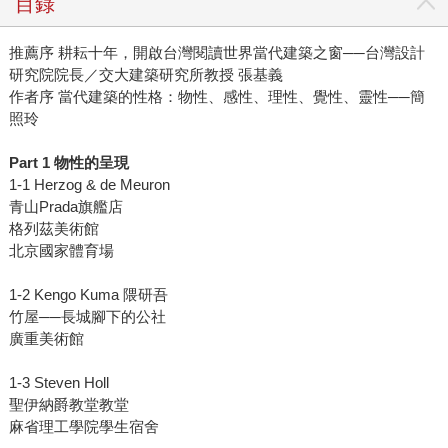
目錄
推薦序 耕耘十年，開啟台灣閱讀世界當代建築之窗──台灣設計
研究院院長／交大建築研究所教授 張基義
作者序 當代建築的性格：物性、感性、理性、覺性、靈性──簡
照玲
Part 1 物性的呈現
1-1 Herzog & de Meuron
青山Prada旗艦店
格列茲美術館
北京國家體育場
1-2 Kengo Kuma 隈研吾
竹屋──長城腳下的公社
廣重美術館
1-3 Steven Holl
聖伊納爵教堂教堂
麻省理工學院學生宿舍