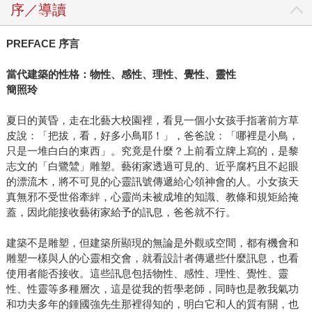
序／導讀
PREFACE
序言
當代建築的性格：物性、感性、理性、覺性、靈性
簡照玲
夏日的黃昏，走在北藝大校園裡，看見一個小女孩手指著前方草
皮說：「把拔，看，好多小鳥耶！」，爸爸說：「哪裡是小鳥，
只是一堆白白的東西」。究竟是什麼？上前看立牌上寫的，是黎
志文的「白鷺鷥」雕塑。藝術家透過可見的、近乎腐朽且不起眼
的漂流木，將不可見的心靈訊號傳遞給心領神會的人。小女孩天
真無邪不受世俗牽絆，心靈尚未被成堆的知識、教條和規矩給掩
蓋，因此能接收藝術家給予的訊息，爸爸就不行。
建築不是雕塑，但建築所顯現的無論是外觀或空間，都有機會和
雕塑一樣與人的心靈相交會，就看設計者傳遞些什麼訊息，也看
使用者能否接收。這些訊息包括物性、感性、理性、覺性、靈
性、性靈等多種層次，這是從我的哲學老師，同時也是教我氣功
和功夫多年的鍾國強先生那裡得知的，明白它和人的質有關，也