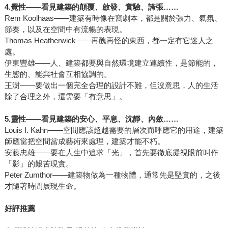
4.
覺性——看見建築的顛覆、啟發、實驗、誇張……
Rem Koolhaas——建築有時像在寫劇本，都是關於張力、氣氛、
節奏，以及在空間中有流暢的表現。
Thomas Heatherwick——再醜再怪的東西，都一定有它迷人之
處。
伊東豐雄——人、建築都要與自然環境建立連續性，是節能的，
生態的、能與社會互相協調的。
王澍——要做出一個完全合理的設計不難，但沒意思，人的生活
除了合理之外，還需要「有意思」。
5.
靈性——看見建築的安心、平息、沈靜、內斂……
Louis I. Kahn——空間應該超越需要的層次而呼應它的用途，建築
師應當把空間當成藝術來處理，建築才能不朽。
安藤忠雄——要在人生中追求「光」，首先要徹底凝視眼前叫作
「影」的艱苦現實。
Peter Zumthor——建築物做為一種物體，通常先是堅實的，之後
才隨著時間展現生命。
好評推薦