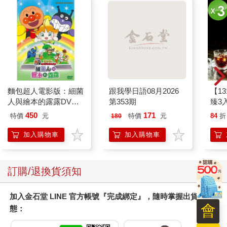
麵包超人電影版：細菌
跟我學日語08月2026
【1
人與繪本的露露DVD-
第353期
臻3入
平裝版
450
171
特價
元
特價
元
84
折
180
加入購物車
加入購物車
訂購/退換貨須知
加入金石堂 LINE 官方帳號『完成綁定』，隨時掌握出貨動
會
態：