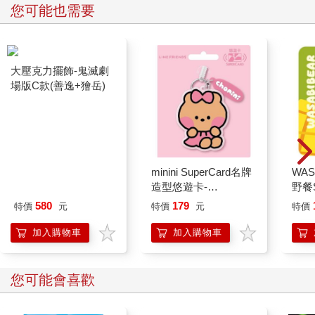
您可能也需要
大壓克力擺飾-鬼滅劇
minini SuperCard名牌
WAS
場版C款(善逸+獪岳)
造型悠遊卡-
野餐S
chonini【受託代銷】
黃芥
580
179
特價
元
特價
元
特價
加入購物車
加入購物車
您可能會喜歡