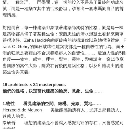
情、一種道理、一門學問，這一切的投入不是為了最終的功成名
就，而是一種樂在其中的恬淡舒坦，孕育出一套專屬於自己的哲
理情感。
對她而言，每一棟建築都象徵著建築師獨特的性格，於是每一棟
建築物都具備了著某種生命：安藤忠雄的清水混凝土看起來簡單
得很冷靜、Zaha Hadid的蜿蜒破格的結構讓你以為她很沒禮貌、F
rank O. Gehry的瘋狂破壞性建築彷彿是一種自殺性的行為、而王
澍的狂就是要藉由不合規範喚起人的自覺性……。透過人性的5種
角度——物性、感性、理性、覺性、靈性，帶領讀者一窺19位享
譽國際的當代大師，隱藏在背後的建築性格，以及所體現出的建
築生命與真義。
19 architects × 34 masterpieces
他們的性格，決定當代建築的輪廓、意象、生命……
1.
物性——看見建築的空間、結構、光線、質地……
Herzog & de Meuron——美最能感動所有人，尤其是那種誘人、
迷惑人的美。
隈研吾——理想的建築是不會讓人感覺到它的存在，只會感覺到
大自然。