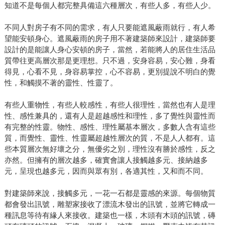
知道不是每個人都完整具備這六種層次，有些人多，有些人少。
不同人對房子有不同的需求，有人只要能遮風蔽雨就行，有人希
望能安頓身心。遮風蔽雨的房子用不著建築師來設計，建築師要
設計的是能讓人身心安頓的房子，當然，若能將人的居住生活品
質帶往更高層次那是更理想。只不過，安身容易，安心難，身看
得見，心看不見，身容易掌控，心不容易，更別提說不明白的覺
性，和觸摸不著的靈性、性靈了。
有些人重物性，有些人較感性，有些人很理性，當然也有人是理
性、感性兼具的，還有人是超越感性和理性，多了覺性與靈性而
有完整的性靈。物性、感性、理性屬基本層次，多數人含有這些
質，而覺性、靈性、性靈屬超越性層次的質，不是人人都有。這
些本質層次無好壞之分，無優劣之別，理性沒有勝於感性，反之
亦然。但擁有的層次越多，確實會讓人接觸越多元、接納越多
元，呈現也越多元，因而與眾有別，各適其性，又和而不同。
對建築師來說，接觸多元，一花一石都是靈感的來源。每個物質
都會發出訊號，雕塑家接收了漂流木發出的訊號，並將它轉成一
種訊息等待有緣人來接收。建築也一樣，木頭有木頭的訊號，磚