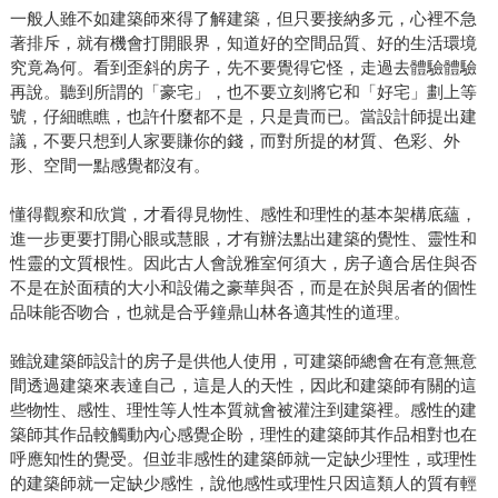
一般人雖不如建築師來得了解建築，但只要接納多元，心裡不急
著排斥，就有機會打開眼界，知道好的空間品質、好的生活環境
究竟為何。看到歪斜的房子，先不要覺得它怪，走過去體驗體驗
再說。聽到所謂的「豪宅」，也不要立刻將它和「好宅」劃上等
號，仔細瞧瞧，也許什麼都不是，只是貴而已。當設計師提出建
議，不要只想到人家要賺你的錢，而對所提的材質、色彩、外
形、空間一點感覺都沒有。
懂得觀察和欣賞，才看得見物性、感性和理性的基本架構底蘊，
進一步更要打開心眼或慧眼，才有辦法點出建築的覺性、靈性和
性靈的文質根性。因此古人會說雅室何須大，房子適合居住與否
不是在於面積的大小和設備之豪華與否，而是在於與居者的個性
品味能否吻合，也就是合乎鐘鼎山林各適其性的道理。
雖說建築師設計的房子是供他人使用，可建築師總會在有意無意
間透過建築來表達自己，這是人的天性，因此和建築師有關的這
些物性、感性、理性等人性本質就會被灌注到建築裡。感性的建
築師其作品較觸動內心感覺企盼，理性的建築師其作品相對也在
呼應知性的覺受。但並非感性的建築師就一定缺少理性，或理性
的建築師就一定缺少感性，說他感性或理性只因這類人的質有輕