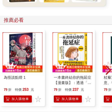
推薦必看
為怪談點燈 1
一本書終結你的拖延症
杖藜
【漫畫版】：透過「小
意、
行動」打開大腦的行動
恭談
253
237
79
折
特價
元
79
折
特價
元
79
折
開關，懶人也能變身
想
「行動派」的37個科
加入購物車
加入購物車
學方法