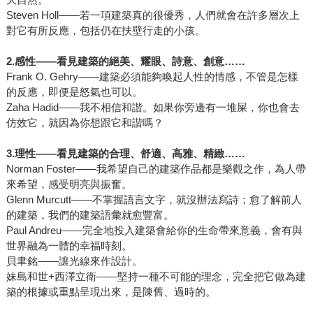
Steven Holl——若一項建築真的很優秀，人們就會在許多層次上
對它有所反應，包括仍在扶壁行走的小孩。
2.
感性——看見建築的絕美、耀眼、詩意、創意……
Frank O. Gehry——建築必須能夠喚起人性的情感，不管是怎樣
的反應，即便是怒氣也可以。
Zaha Hadid——我不相信和諧。如果你旁邊有一堆屎，你也會去
仿效它，就因為你想跟它和諧嗎？
3.
理性——看見建築的合理、舒適、高雅、精緻……
Norman Foster——我希望自己的建築作品都是樂觀之作，為人帶
來希望，感受明亮與振奮。
Glenn Murcutt——不掌握語言文字，就沒辦法寫詩；愈了解前人
的建築，我們的建築語彙就愈豐富。
Paul Andreu——完全地投入建築會給你的生命帶來意義，會有與
世界融為一體的幸福時刻。
貝聿銘——讓光線來作設計。
妹島和世+西澤立衛——堅持一種不可能的理念，完全把它做為建
築的根據或重點呈現出來，是陳舊、過時的。