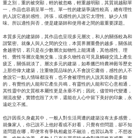
重之別，重的被突顯，輕的被忽略，輕重越明顯，其質就越顯單
一，作品也容易呈單一性。單一性的建築爭議性較高，總有理性
的人說它過於感性、誇張，或感性的人說它太理性、缺少人情
味。所以適性與否，便是建築師和使用者之間的最重要課題。
本質多元的建築師，其作品也呈現多元層次，和人的關係較為和
諧緊密。就像人與人之間的交往，本質界層重疊的越多，關係就
會越密切，若只是在少數層次如物性上能溝通，其他感性、理
性、覺性等層次毫無交集，沒多久物性在可見及觸碰交流上產生
疲乏，關係就淡了。層次多元的建築，如希臘巴特農神殿等歷史
上那些偉大建築，注重物質品味的人不會說它庸俗，感性的人不
會說它一點人情味都沒有，也不會被理性的人說其裝飾是多餘
的，有覺性的人能和它產生共鳴，有靈性的人能和它心意相通，
其性靈中的文質根本屬性更是永垂不朽；因此，儘管時代變遷，
潮流改變，實體也毀了大半，還能在人心中留下美好的印象，永
遠屹立不搖。
也許因長久身處其中，一般人對生活周遭的建築沒有太多感覺，
就像家人，你已說不上他好看或不好看，只覺有些問題，卻不知
道問題在哪，即便常有爭執相處並不融洽，也習以為常，不想改