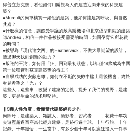
得普立茲克獎，看他如何用樂觀為人們建造迎向未來的科技建
築？
●Murcutt的簡單樸實一如他的建築，他如何讓建築呼吸、與自然
共處？
●什麼樣的信念，讓飽受爭議的戴高樂機場和北京蛋型劇院的建築
師Andreu，相信一件作品被接受需要的時間，如同孕育它所花費
的時間？
●被譽為「現代達文西」的Heatherwick，不做大眾期望的設計，
透過聊天找到創新的動力？
●叛逆的王澍，如何用「狂」回到最初狀態，以年僅48歲成為中國
第一位獲普利茲克建築獎的得主？
●自學成功的安藤忠雄，如何在不斷的失敗中賭上最後機會，終於
看見希望之「光」？
這些人，這些事，改變了建築的定義，提升了我們的視野，是建
築，更是生命的追求與堅持。
▎5
種人性角度，看懂當代建築經典之作
簡照玲，是建築人、雜誌人、攝影者、習武者……，花費十年功
夫遊歷超過百座當代經典建築，足跡行遍全球。十年行旅、十年
記錄、十年體悟，一生當中，有多少個十年可以瘋狂投入一件事