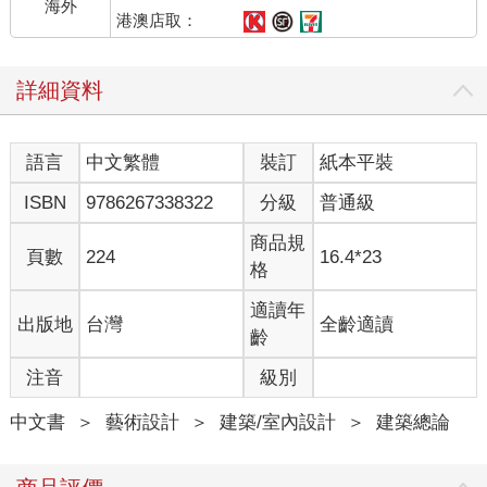
海外
港澳店取：
詳細資料
語言
中文繁體
裝訂
紙本平裝
ISBN
9786267338322
分級
普通級
商品規
頁數
224
16.4*23
格
適讀年
出版地
台灣
全齡適讀
齡
注音
級別
中文書
＞
藝術設計
＞
建築/室內設計
＞
建築總論