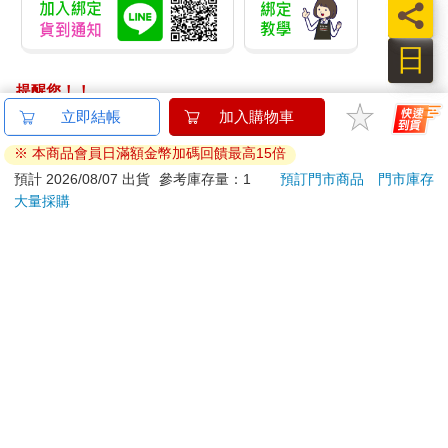
員
日
提醒您！！
金石堂及銀行均不會請您操作ATM! 如接獲電話要求您前往
立即結帳
加入購物車
ATM提款機，請不要聽從指示，以免受騙上當！
※ 本商品會員日滿額金幣加碼回饋最高15倍
退換貨須知：
預計 2026/08/07 出貨
參考庫存量：1
預訂門市商品
門市庫存
大量採購
**提醒您，鑑賞期不等於試用期，退回商品須為全新狀態**
依據「消費者保護法」第19條及行政院消費者保護處公告之
「通訊交易解除權合理例外情事適用準則」，以下商品購買
後，除商品本身有瑕疵外，將不提供7天的猶豫期：
易於腐敗、保存期限較短或解約時即將逾期。（如：生
鮮食品）
依消費者要求所為之客製化給付。（客製化商品）
報紙、期刊或雜誌。（含MOOK、外文雜誌）
經消費者拆封之影音商品或電腦軟體。
非以有形媒介提供之數位內容或一經提供即為完成之線
上服務，經消費者事先同意始提供。（如：電子書、電