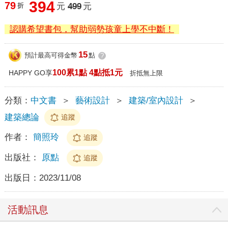
394
79
折
元
499
元
認購希望書包，幫助弱勢孩童上學不中斷！
15
預計最高可得金幣
點
?
100累1點 4點抵1元
HAPPY GO享
折抵無上限
分類：
中文書
＞
藝術設計
＞
建築/室內設計
＞
建築總論
追蹤
作者：
簡照玲
追蹤
出版社：
原點
追蹤
出版日：
2023/11/08
活動訊息