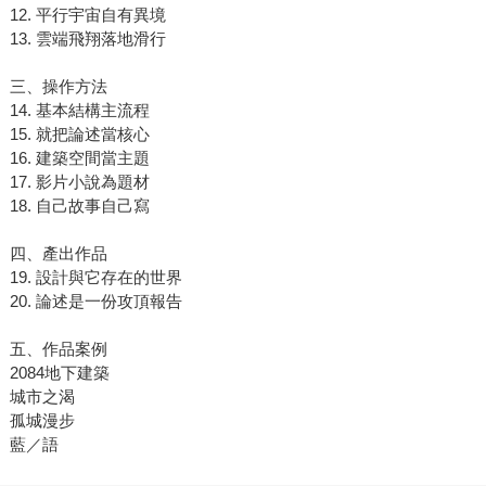
12. 平行宇宙自有異境
13. 雲端飛翔落地滑行
三、操作方法
14. 基本結構主流程
15. 就把論述當核心
16. 建築空間當主題
17. 影片小說為題材
18. 自己故事自己寫
四、產出作品
19. 設計與它存在的世界
20. 論述是一份攻頂報告
五、作品案例
2084地下建築
城市之渴
孤城漫步
藍／語