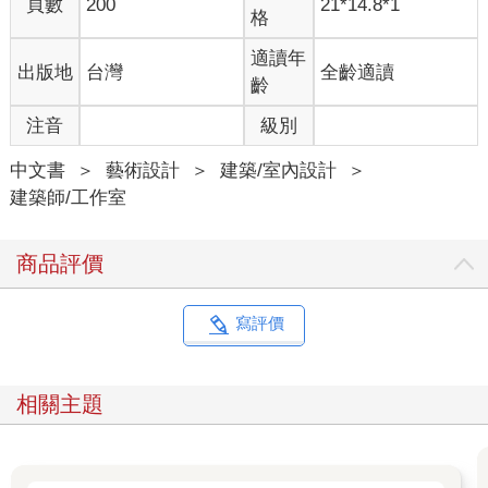
頁數
200
21*14.8*1
技術與創新類議題
格
虛擬現實與敘事：利用虛擬現實技術設計的敘事空間，如何提供
沉浸式體驗。例如：VR博物館中的敘事性展廳。
適讀年
出版地
台灣
全齡適讀
齡
智慧建築與交互敘事：AI技術如何影響建築敘事的方式。例如：
注音
級別
互動式建築皮層如何根據環境參數主動回饋。
中文書
＞
藝術設計
＞
建築/室內設計
＞
遊戲化設計：以探索為核心的沉浸式建築，將遊戲敘事方法應用
建築師/工作室
於建築設計中。例如：密室逃脫或展場設計。
空間情感與體驗類議題
商品評價
情感空間：建築如何激發特定情感，如平靜、緊張或懷舊的感
動。例如：醫療或照護空間提供安撫性與療癒性的環境氛圍、工
業職場的設計提供安全與健康的支持性環境議題。
寫評價
沉浸式體驗：透過空間設計創造全方位的敘事體驗，讓使用者感
同身受。例如：藝術裝置中的感官互動設計。
相關主題
主觀視角與敘事：空間設計如何引導使用者從特定角色視角體驗
故事。例如：博物館設計中用戶步行路徑與故事線的結合。