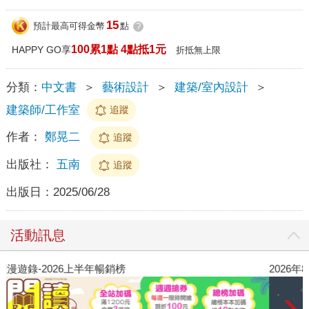
15
預計最高可得金幣
點
?
100累1點 4點抵1元
HAPPY GO享
折抵無上限
分類：
中文書
＞
藝術設計
＞
建築/室內設計
＞
建築師/工作室
追蹤
作者：
鄭晃二
追蹤
出版社：
五南
追蹤
出版日：
2025/06/28
活動訊息
閱讀漫遊錄-2026上半年暢銷榜
2