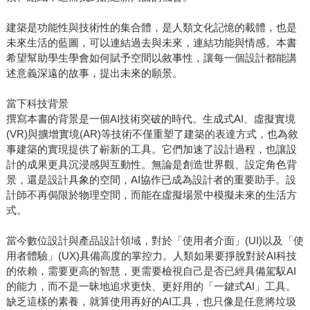
建築是功能性與技術性的集合體，是人類文化記憶的載體，也是
未來生活的藍圖，可以連結過去與未來，連結功能與情感。本書
希望幫助學生學會如何賦予空間以敘事性，讓每一個設計都能講
述意義深遠的故事，提出未來的願景。
當下科技背景
撰寫本書的背景是一個AI技術突破的時代。生成式AI、虛擬實境
(VR)與擴增實境(AR)等技術不僅重塑了建築的表達方式，也為敘
事建築的實現提供了嶄新的工具。它們加速了設計過程，也讓設
計的成果更具沉浸感與互動性。無論是創造世界觀、設定角色背
景，還是設計具象的空間，AI協作已成為設計者的重要助手。設
計師不再侷限於物理空間，而能在虛擬場景中模擬未來的生活方
式。
當今數位設計與產品設計領域，對於「使用者介面」(UI)以及「使
用者體驗」(UX)具備高度的掌控力。人類如果要掙脫對於AI科技
的依賴，需要更高的智慧，更需要檢視自己是否已經具備駕馭AI
的能力，而不是一昧地追求更快、更好用的「一鍵式AI」工具。
缺乏這樣的素養，就算使用再好的AI工具，也只像是任意將垃圾