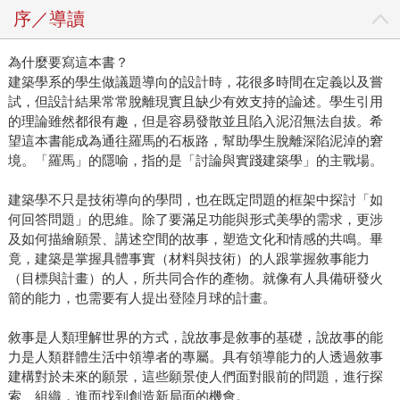
序／導讀
為什麼要寫這本書？
建築學系的學生做議題導向的設計時，花很多時間在定義以及嘗
試，但設計結果常常脫離現實且缺少有效支持的論述。學生引用
的理論雖然都很有趣，但是容易發散並且陷入泥沼無法自拔。希
望這本書能成為通往羅馬的石板路，幫助學生脫離深陷泥淖的窘
境。「羅馬」的隱喻，指的是「討論與實踐建築學」的主戰場。
建築學不只是技術導向的學問，也在既定問題的框架中探討「如
何回答問題」的思維。除了要滿足功能與形式美學的需求，更涉
及如何描繪願景、講述空間的故事，塑造文化和情感的共鳴。畢
竟，建築是掌握具體事實（材料與技術）的人跟掌握敘事能力
（目標與計畫）的人，所共同合作的產物。就像有人具備研發火
箭的能力，也需要有人提出登陸月球的計畫。
敘事是人類理解世界的方式，說故事是敘事的基礎，說故事的能
力是人類群體生活中領導者的專屬。具有領導能力的人透過敘事
建構對於未來的願景，這些願景使人們面對眼前的問題，進行探
索、組織，進而找到創造新局面的機會。