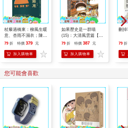
杖藜過橋東：柳風生暖
如果歷史是一群喵
刪掉
意、杏雨不濕衣；陳亮
(15)：大清風雲篇【萌
恭談以心轉境的適齡漫
貓漫畫學歷史】
379
387
79
折
特價
元
79
折
特價
元
79
折
想
加入購物車
加入購物車
您可能會喜歡