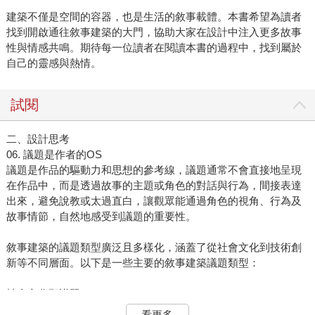
建築不僅是空間的容器，也是生活的敘事載體。本書希望為讀者
找到開啟通往敘事建築的大門，協助大家在設計中注入更多故事
性與情感共鳴。期待每一位讀者在閱讀本書的過程中，找到屬於
自己的靈感與熱情。
試閱
二、設計思考
06. 議題是作者的OS
議題是作品的驅動力和思想的參考線，議題通常不會直接地呈現
在作品中，而是透過故事的主題或角色的對話與行為，間接表達
出來，避免說教或太過直白，讓觀眾能通過角色的視角、行為及
故事情節，自然地感受到議題的重要性。
敘事建築的議題類型廣泛且多樣化，涵蓋了從社會文化到技術創
新等不同層面。以下是一些主要的敘事建築議題類型：
社會文化類議題
歷史與記憶：建築如何傳遞情感講述一段歷史，成為文化記憶的
看更多