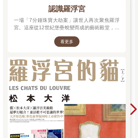
藝術與文化創造類議題
認識羅浮宮
藝術敘事與空間：將藝術作品融入建築中，利用空間講述藝術故
事的內涵。例如：結合雕塑與建築，形成有敘事性的文化地景。
一場「7分鐘珠寶大劫案」讓世人再次聚焦羅浮
宮。這座從12世紀堡壘蛻變而成的藝術殿堂，收
跨媒介敘事：融合建築與其他敘事媒介（如電影、文學）的創
藏著《蒙娜麗莎》與《勝利女神》等無價之寶。
作。例如：以小說或電影為靈感的建築設計。
看更多
一起深入探尋羅浮宮八百年的歷史、珍藏的秘密
與永恆的藝術魅力。
社會議題與未來想像
社會變革與敘事：市民參與或是社會變動過程中建築所扮演的角
色。例如：性別平等運動中對於空間權力的解構；基於尊重各族
群、宗教信仰的前提，對公共空間的改造。
未來願景：建築如何通過敘事描繪未來的可能性或挑戰。例如：
以氣候變化和科技融合為主題的未來城市設計。
反烏托邦議題
所有的良善目的作為一但極致化之後，都有可能形成危害部分人
類的惡劣環境。有人獲得極大的好處，就有人要超過極限的付
出。試想在一個富裕的社會中，人們不用工作就可以思考與創
作，每天在祭壇焚香禮拜，行走於花園中撫閱萬物，然而，享受