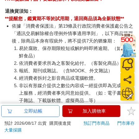
退換貨須知：
**提醒您，鑑賞期不等於試用期，退回商品須為全新狀態**
依據「消費者保護法」第19條及行政院消費者保護處公告之
「通訊交易解除權合理例外情事適用準則」，以下商品購買
後，除商品本身有瑕疵外，將不提供7天的猶豫期：
易於腐敗、保存期限較短或解約時即將逾期。（如：生
鮮食品）
依消費者要求所為之客製化給付。（客製化商品）
報紙、期刊或雜誌。（含MOOK、外文雜誌）
經消費者拆封之影音商品或電腦軟體。
非以有形媒介提供之數位內容或一經提供即為完成之線
上服務，經消費者事先同意始提供。（如：電子書、電
子雜誌、下載版軟體、虛擬商品…等）
已拆封之個人衛生用品。（如：內衣褲、刮鬍刀、除毛
立即結帳
加入購物車
刀…等）
若非上列種類商品，均享有到貨7天的猶豫期（含例假
預計 2026/08/17 出貨
購買後進貨
預訂門市商品
門市庫存
大量採購
日）。
辦理退換貨時，商品（組合商品恕無法接受單獨退貨）必須