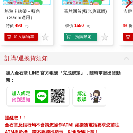
悠遊卡錶帶－藍色
驀然回首(藍光典藏版)
吉伊
（20mm適用）
490
1550
特價
元
特價
元
96
折
加入購物車
預購限定
訂購/退換貨須知
加入金石堂 LINE 官方帳號『完成綁定』，隨時掌握出貨動
態：
提醒您！！
金石堂及銀行均不會請您操作ATM! 如接獲電話要求您前往
ATM提款機，請不要聽從指示，以免受騙上當！