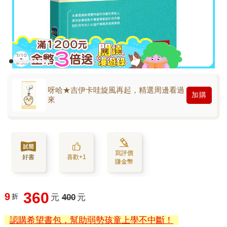
呀哈★吉伊卡哇旋風再起，精選周邊看過
加購
來
寫評價
好書
喜歡+1
賺金幣
360
9
折
元
400
元
認購希望書包，幫助弱勢孩童上學不中斷！