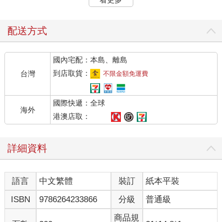
載體。例如：華盛頓的越戰紀念碑、台北的自由廣場等紀念性建
築。
配送方式
身份與認同：空間設計如何反映或重塑特定群體的文化認同。例
如：原住民的家屋如何通過敘事表達家族的過去與未來。
國內宅配：本島、離島
城市故事：都市空間中的建築如何敘述城市的歷史、變遷與未來
到店取貨：
台灣
不限金額免運費
願景。例如：台北寶藏巖社區、高雄駁二碼頭再利用。
國際快遞：全球
自然與環境類議題
海外
生態敘事：建築如何傳遞環境保護與生態永續的理念。例如：以
港澳店取：
氣候變遷為主題的展館、以自然共生為設計理念的建築。
詳細資料
資源與循環：透過建築敘述資源再生與永續性發展的可能性。例
如：以可回收材料建造的建築，用來表達資源有限與人類創造力
的融合。
語言
中文繁體
裝訂
紙本平裝
自然模擬與再現：在虛擬或實體空間中重現自然場景，並傳遞與
ISBN
9786264233866
分級
普通級
自然互動的價值。例如：室內雨林或仿生建築。
商品規