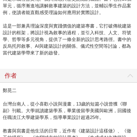
單元，循序漸進地講解敘事建築的設計方法，並輔以學生作品案
例，使讀者能直觀感受理論如何應用於實際設計。
這是一部兼具理論深度與實踐價值的建築專書，它打破傳統建築
設計的框架，將設計視為敘事的過程，並引入科技、人文、符號
學、哲學等多元視角，提供了一條全新的設計思考路徑。書中的
反烏托邦敘事、AI與建築設計的關係、儀式性空間等討論，都為
當代建築學帶來了新的啟發。
作者
鄭晃二
台灣台南人，從小喜歡小說與漫畫，13歲的短篇小說曾獲《聯
副》刊載。大學就讀建築學系，畢業後留學美國與歐洲，回國後
任職淡江大學建築學系，指導畢業設計超過25年。
教書與寫書是他生活的日常，近作有《建築設計這樣做》、《做