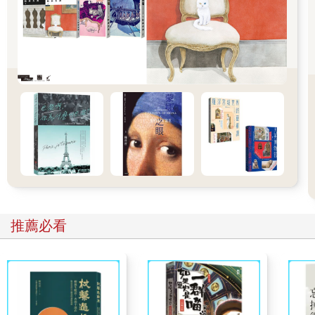
這樣的優渥生活，必須依賴大量工人的勞力付出才得以維持。一
個人的歲月靜好，是很多人的負重前行。民主國家藉由經濟與社
會分工機制，提供自由與公平的環境，人的際遇有賴自己的努
力；極權國家則以少數統治者的權力決定人們命運。
在極端的條件下，人們追求的烏托邦（utopia）都有可能成為「反
烏托邦」（dystopia）。這兩種世界都是創造出來的虛擬世界，用
來質疑、批判、投射或比對當下世界的問題。
探討反烏托邦議題的目的，是為了引發對現實問題的思考，而非
煽動不良情緒或行為。
推薦必看