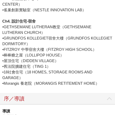
CENTER）
•雀巢創新實驗室（NESTLE INNOVATION LAB）
Ch4. 設計住宅‧宿舍
•GETHSEMANE LUTHERAN教堂（GETHSEMANE
LUTHERAN CHURCH）
•GRUNDFOS KOLLEGIET宿舍大樓（GRUNDFOS KOLLEGIET
DORMITORY）
•FITZROY 中學宿舍大樓（FITZROY HIGH SCHOOL）
•棒棒糖之屋（LOLLIPOP HOUSE）
•屋頂住宅（DIDDEN VILLAGE）
•舊法院擴建住宅（TING 1）
•18社會住宅（18 HOMES, STORAGE ROOMS AND
GARAGE）
•Morangis 養老院（MORANGIS RETITEMENT HOME）
序／導讀
導讀