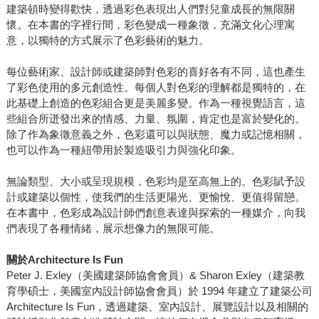
建築頓時變得歡快，透過彩色表現出人們對兒童成長的無限關
懷。在本書的字裡行間，彩色變成一種象徵，充滿文化心理寓
意，以獨特的方式展示了色彩藝術的魅力。
每位藝術家、設計師或建築師對色彩的喜好各有不同，這也產生
了彩色使用的多元創造性。每個人對色彩的理解都是獨特的，在
此基礎上創造的色彩組合更是美麗多變。作為一種視覺語言，這
些組合所迸發出來的情感、力量、氛圍，肯定也是富於變化的。
除了作為象徵意義之外，色彩還可以與狀態、魔力或記憶相關，
也可以作為一種紐帶用於製造吸引力與強化印象。
無論類型、大小或呈現規模，色彩均是至高無上的。色彩賦予設
計或建築以個性，使我們的生活更陽光、更愉悅、更值得留戀。
在本書中，色彩成為設計師們創意表達與探索的一種媒介，向我
們表現了各種情緒，展示想像力的無限可能。
關於Architecture Is Fun
Peter J. Exley（美國建築師協會會員）& Sharon Exley（建築教
育學碩士，美國室內設計師協會會員）於 1994 年建立了建築公司
Architecture Is Fun，透過建築、室內設計、展覽設計以及相關的