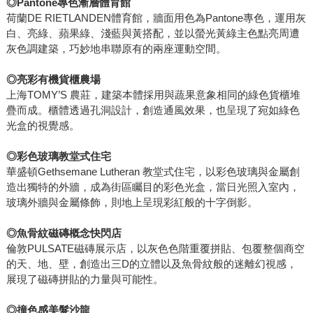
◎Pantone專色漸層體育館
荷蘭DE RIETLANDEN體育館，牆面用色為Pantone專色，運用灰
白、亮綠、蘋果綠、淺藍與黃搭配，並以螢光黃綠主色點亮周遭
灰色調建築，巧妙地串聯原有的兩座運動空間。
◎亮彩有機貨櫃農場
上海TOMY’S 農莊，建築本體採用與蔬果意象相同的綠色貨櫃堆
疊而成。櫃體透過孔洞設計，創造通風效果，也呈現了宛如綠色
光盒的視覺感。
◎彩色玻璃教堂式住宅
華盛頓Gethsemane Lutheran 教堂式住宅，以彩色玻璃與金屬創
造出獨特的外牆，成為街區矚目的彩色光盒，當日光照入室內，
玻璃外牆與金屬條飾，則地上呈現彩紅般的十字倒影。
◎魚骨紋磁磚概念快閃店
倫敦PULSATE磁磚展示店，以灰色色階重覆拼貼、包覆整個商空
的天、地、壁，創造出三D的立體以及魚骨紋般的迷離幻視感，
展現了磁磚拼貼的力量與可能性。
◎撞色感美髮沙龍