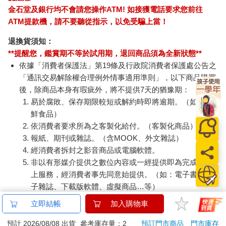
金石堂及銀行均不會請您操作ATM! 如接獲電話要求您前往
ATM提款機，請不要聽從指示，以免受騙上當！
退換貨須知：
**提醒您，鑑賞期不等於試用期，退回商品須為全新狀態**
依據「消費者保護法」第19條及行政院消費者保護處公告之
「通訊交易解除權合理例外情事適用準則」，以下商品購買
後，除商品本身有瑕疵外，將不提供7天的猶豫期：
易於腐敗、保存期限較短或解約時即將逾期。（如：生
鮮食品）
依消費者要求所為之客製化給付。（客製化商品）
報紙、期刊或雜誌。（含MOOK、外文雜誌）
經消費者拆封之影音商品或電腦軟體。
非以有形媒介提供之數位內容或一經提供即為完成之線
上服務，經消費者事先同意始提供。（如：電子書、電
子雜誌、下載版軟體、虛擬商品…等）
已拆封之個人衛生用品。（如：內衣褲、刮鬍刀、除毛
立即結帳
加入購物車
刀…等）
若非上列種類商品，均享有到貨7天的猶豫期（含例假
預計 2026/08/08 出貨
參考庫存量：2
預訂門市商品
門市庫存