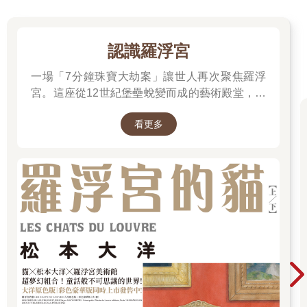
認識羅浮宮
一場「7分鐘珠寶大劫案」讓世人再次聚焦羅浮
宮。這座從12世紀堡壘蛻變而成的藝術殿堂，收
藏著《蒙娜麗莎》與《勝利女神》等無價之寶。
看更多
一起深入探尋羅浮宮八百年的歷史、珍藏的秘密
與永恆的藝術魅力。