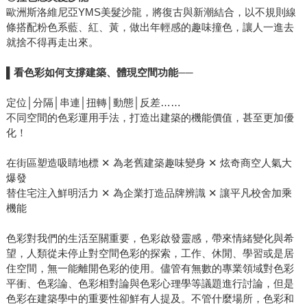
歐洲斯洛維尼亞YMS美髮沙龍，將復古與新潮結合，以不規則線
條搭配粉色系藍、紅、黃，做出年輕感的趣味撞色，讓人一進去
就捨不得再走出來。
▌看色彩如何支撐建築、體現空間功能──
定位│分隔│串連│扭轉│動態│反差……
不同空間的色彩運用手法，打造出建築的機能價值，甚至更加優
化！
在街區塑造吸睛地標 ✕ 為老舊建築趣味變身 ✕ 炫奇商空人氣大
爆發
替住宅注入鮮明活力 ✕ 為企業打造品牌辨識 ✕ 讓平凡校舍加乘
機能
色彩對我們的生活至關重要，色彩啟發靈感，帶來情緒變化與希
望，人類從未停止對空間色彩的探索，工作、休閒、學習或是居
住空間，無一能離開色彩的使用。儘管有無數的專業領域對色彩
平衝、色彩論、色彩相對論與色彩心理學等議題進行討論，但是
色彩在建築學中的重要性卻鮮有人提及。不管什麼場所，色彩和