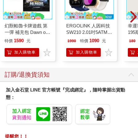
幻獸帕魯卡牌遊戲 第
ERGOLINK 人因科技
幸運
一彈 補充包 Dawn of
SW210 2.01吋5ATM游
195
Palpagos（日文版一
泳心率血氧藍牙通話腕
1590
1090
特價
元
特價
元
1990
180
盒）
錶
加入購物車
加入購物車
訂購/退換貨須知
加入金石堂 LINE 官方帳號『完成綁定』，隨時掌握出貨動
態：
提醒您！！