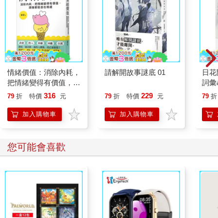
情緒價值：消除內耗，
請解開故事謎底 01
日花
把情緒變得有價值，跟
詞彙
誰都能自在相處
316
229
79
折
特價
元
79
折
特價
元
79
折
加入購物車
加入購物車
您可能會喜歡