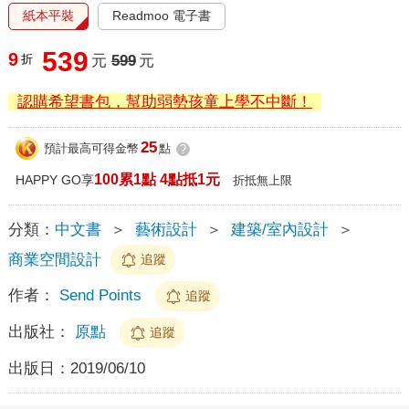
紙本平裝
Readmoo 電子書
539
9
折
元
599
元
認購希望書包，幫助弱勢孩童上學不中斷！
25
預計最高可得金幣
點
?
100累1點 4點抵1元
HAPPY GO享
折抵無上限
分類：
中文書
＞
藝術設計
＞
建築/室內設計
＞
商業空間設計
追蹤
作者：
Send Points
追蹤
出版社：
原點
追蹤
出版日：
2019/06/10