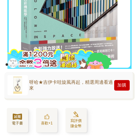
呀哈★吉伊卡哇旋風再起，精選周邊看過
加購
來
寫評價
電子書
喜歡+1
賺金幣