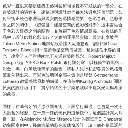
色彩一直以來都是建築工藝與藝術領域裡不可或缺的一部分。在
建築設計的過程中，建築師與設計師們都無法避免這個問題：如
何平衡正統色彩理論與現實的色彩情感需要、色彩意義、色彩平
衡之間的關係。《超強度！建築空間的色彩機能學》這本書結合
了色彩與建築之間的關聯，並兼顧了色彩情感意義。在收錄的作
品中，設計師對色彩進行了大膽的運用與實驗。義大利拿坡里
Toledo Metro Station 地鐵站設計讓人流連忘返，設計師Oscar
Tusquets Blanca 用一個藍色星空懸吊裝置，緊緊抓住乘客的目
光，改變了人們對傳統地下交通建築的觀念。Robert Majkut
Design 設計的PKO Bank Polski 銀行辦公室，以極簡主義風格，
用金、黑、白等幾種簡單的顏色，將私人銀行私密尊貴的風格幾
筆畫勾勒出來。而彩色玻璃與金屬材質則是聯繫 Gethsemane
Lutheran 教堂整體風格的紐帶，在這個由Kundig Architects 團隊
負責的設計項目中，貫穿始終的十字架形狀賦予建築光明與希望
的象徵。
同樣，在葡萄牙的「漂浮雨傘街」下面穿行而過，也會是一次令
人振奮的經歷。在千篇一律的現代街道景觀中，這個設計讓人耳
目一新。在Alejandro Muñoz Miranda 設計的西班牙El Chaparral
幼兒園案例中，幾個簡單的彩色玻璃窗設計，讓一個外形單調的