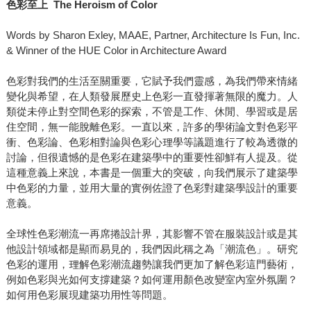
色彩至上 The Heroism of Color
Words by Sharon Exley, MAAE, Partner, Architecture Is Fun, Inc.
& Winner of the HUE Color in Architecture Award
色彩對我們的生活至關重要，它賦予我們靈感，為我們帶來情緒
變化與希望，在人類發展歷史上色彩一直發揮著無限的魔力。人
類從未停止對空間色彩的探索，不管是工作、休閒、學習或是居
住空間，無一能脫離色彩。一直以來，許多的學術論文對色彩平
衝、色彩論、色彩相對論與色彩心理學等議題進行了較為透微的
討論，但很遺憾的是色彩在建築學中的重要性卻鮮有人提及。從
這種意義上來說，本書是一個重大的突破，向我們展示了建築學
中色彩的力量，並用大量的實例佐證了色彩對建築學設計的重要
意義。
全球性色彩潮流一再席捲設計界，其影響不管在服裝設計或是其
他設計領域都是顯而易見的，我們因此稱之為「潮流色」。研究
色彩的運用，理解色彩潮流趨勢讓我們更加了解色彩這門藝術，
例如色彩與光如何支撐建築？如何運用顏色改變室內室外氛圍？
如何用色彩展現建築功用性等問題。