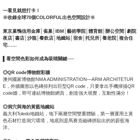
一看見就想打卡！
※收錄全球70個COLORFUL出色空間設計※
東京巢鴨信用金庫│雀巢│IBM│藝術學院│體育館│辦公空間│劇院
夜店│書店│沙龍│餐飲店│地鐵站│宿舍│托兒所│養老院│複合住
宅……
▌看空間色彩如何成為吸睛關鍵──
◎QR code博物館彩牆
澳州國家博物館NMA ADMINISTRATION—ARM ARCHITETUR
E，外牆圖形以色磚排列出巨型QR code，只要拿出手機掃描QR
code牆，即可連結博物館網頁，創造強大視覺，互動性滿分！
◎洞穴與海的黃藍地鐵站
義大利Toledo地鐵站，地下兩層空間雙重體驗，第一層運用土黃
色石材打造洞穴環境，地底則是馬賽克磁磚拼貼出的的蔚藍海
洋。