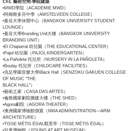
Ch1. 藝術空間‧學院建築
•MWD學院（ACADEMIE MWD）
•阿姆斯多芬中學（AMSTELVEEN COLLEGE）
•曼谷大學休閒中心（BANGKOK UNIVERSITY STUDENT
LOUNGE）
•曼谷大學Branding Unit大樓（BANGKOK UNIVERSITY
BRANDING UNIT）
•El Chaparral 幼兒園（THE EDUCATIONAL CENTER）
•Pajol 幼兒園（PAJOL KINDERGARTEN）
•La Pañoleta 托兒所（NURSERY IN LA PAÑOLETA）
•Boulay 托兒所（CHILDCARE FACILITIES）
•洗足學園音樂大學Black Hall（SENZOKU GAKUEN COLLEGE
OF MUSIC “THE
BLACK HALL”）
•藝術之家（CASA DAS ARTES）
•倫敦國家劇院擴建大樓（THE SHED）
•Agora劇院（AGORA THEATER）
•澳洲國家博物館側翼（NMA ADMINISTRATION—ARM
ARCHITETURE）
•TISSE MÉTIS ÉGAL觀景亭（TISSE MÉTIS ÉGAL）
•兒童博物館（YOUNG AT ART MUSEUM）