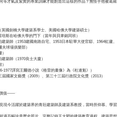
何等才氣及紮實的專業訓練才能創造出這樣的作品？無怪乎他被葛羅
師（英國劍橋大學建築系學士、美國哈佛大學建築碩士）
葛羅培斯在哈佛大學的門下（當年與貝聿銘同班）
築師（1953建國南路自宅、1953日本駐華大使官邸、1964虹廬、1
高爾夫球場俱樂部）
樓）
建築師（1970良士大廈）
館）
6-1977譯寫王爾德小說《格雷的畫像》為《杜連魁》）
三屆國家文藝獎（2009）、第三十三屆行政院文化獎（2013）
價值——
也看見現今活躍於建築界的青壯建築師及建築系教授，當時所仰慕、學
訪、超過百幅珍貴歷史照片，完整記錄王大閎的建築教育過程、建築思