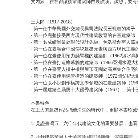
文內涵，在在都讓後輩建築師由衷讚嘆。試想，要有
王大閎（1917-2018）
- 第一任中華民國外交總長與司法院長王寵惠的獨子
- 第一位完整接受西方現代性建築教育的在臺建築
- 第一名成績畢業於現代設計先驅、包浩斯創辦人
- 第一位在臺融合中國傳統建築元素與西方現代主義的建
- 第一位在臺使用預力懸臂樑的建築師（1962淡水
- 第一位在臺打造帷幕牆的建築師（1966亞洲水泥大
- 第一位在臺置入樓中樓與屋頂花園於高層集合住宅的
- 第一位在臺使用鋼管構造的建築師（1972國父紀念
- 第一位以小說創作橫跨文學領域的在臺建築師（196
- 第一屆建築金鼎獎十大優秀建築師（1967）、第十
本書特色
在王大閎建築作品持續消失的時代中，更顯本書珍藏
1. 見證臺灣五、六〇年代建築文化的重要發展，
2. 收錄建築業界人士的評論和訪談摘錄、深度專