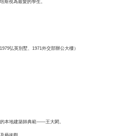
培斯視為最愛的學生。
979弘英別墅、1971外交部辦公大樓）
習的本地建築師典範——王大閎。
想及藝術觀。