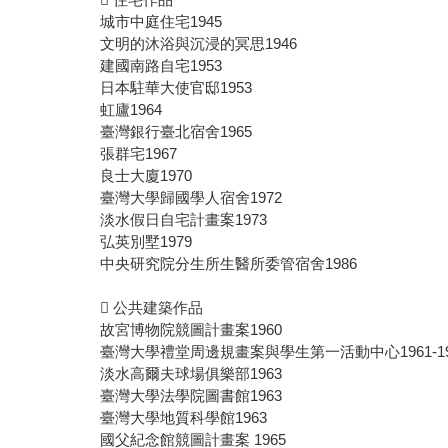
城市中庭住宅1945
文明的沐浴與沉浸的冥思1946
建國南路自宅1953
日本駐華大使官邸1953
虹廬1964
臺灣銀行臺北宿舍1965
張群宅1967
良士大廈1970
臺灣大學歸國學人宿舍1972
淡水假日自宅計畫案1973
弘英別墅1979
中央研究院分生所生醫所委管宿舍1986
 公共建築作品
故宮博物院競圖計畫案1960
臺灣大學禮堂周邊規畫案與學生第一活動中心1961-19
淡水高爾夫球場俱樂部1963
臺灣大學法學院圖書館1963
臺灣大學地質科學館1963
國父紀念館競圖計畫案 1965