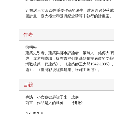
3. 探討王大閎26件重要作品的誕生、建造經過與
圖計畫、臺大禮堂和登月紀念碑等未執行的計畫案。
作者
徐明松
建築史學者、建築與都市評論者、策展人，銘傳大學
典、違逆與嘲諷：從布魯涅列斯基到帕拉底歐的文藝
灣戰後第一代建築》、《建築師王大閎1942-19
術》、《臺灣戰後經典建築手繪施工圖選》。
目錄
專訪｜小女孩掀起裙子來 成寒
前言｜作品是人的延伸 徐明松
 住宅作品