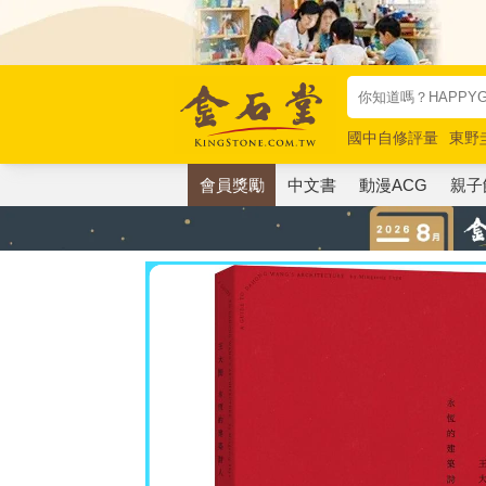
國中自修評量
東野
唯紅花綻放
奧德賽
會員獎勵
中文書
動漫ACG
親子