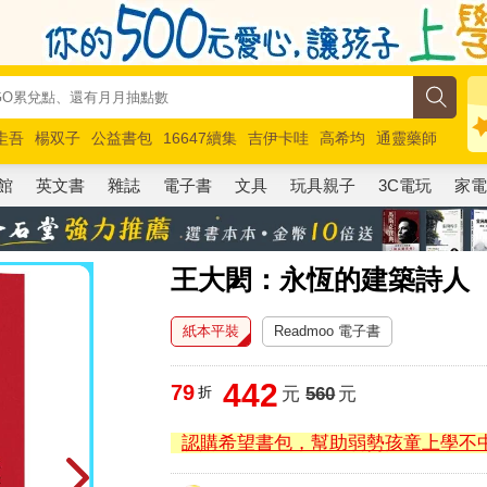
圭吾
楊双子
公益書包
16647續集
吉伊卡哇
高希均
通靈藥師
路邊攤新作
馬斯克
玩具總動員5
超慢跑
館
英文書
雜誌
電子書
文具
玩具親子
3C電玩
家
王大閎：永恆的建築詩人
紙本平裝
Readmoo 電子書
442
79
折
元
560
元
認購希望書包，幫助弱勢孩童上學不