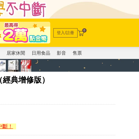
0
登入/註冊
電
居家休閒
日用食品
影音
售票
（經典增修版）
中斷！