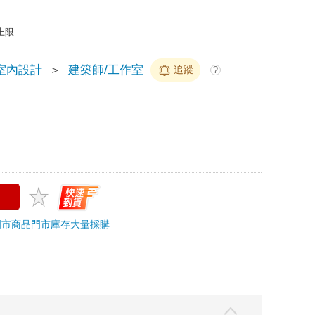
上限
室內設計
＞
建築師/工作室
追蹤
?
門市商品
門市庫存
大量採購