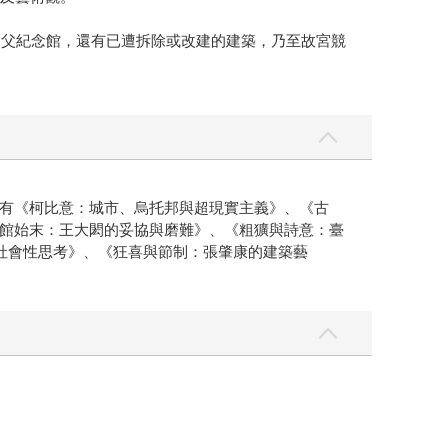
國父紀念館，還有已遭拆除或改建的建築，乃至故宮競
有《柯比意：城市、烏托邦與超現實主義》、《古
館始末：王大閎的妥協與磨難》、《粗獷與詩意：臺
的社會性思考》、《狂喜與節制：張肇康的建築藝