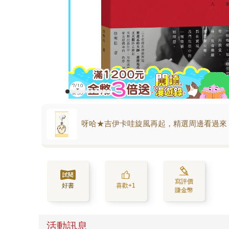
呀哈★吉伊卡哇旋風再起，精選周邊看過來
寫評價
好書
喜歡+1
賺金幣
活動訊息