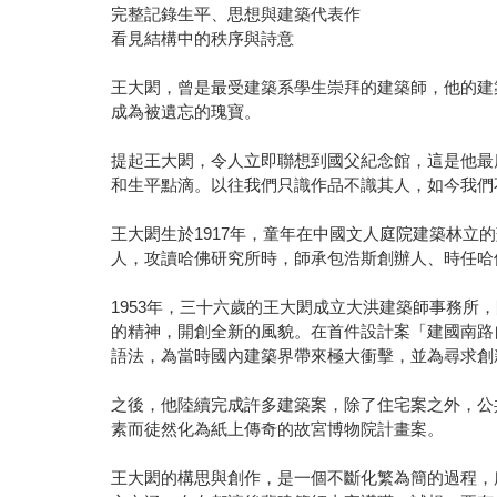
完整記錄生平、思想與建築代表作
看見結構中的秩序與詩意
王大閎，曾是最受建築系學生崇拜的建築師，他的建
成為被遺忘的瑰寶。
提起王大閎，令人立即聯想到國父紀念館，這是他最
和生平點滴。以往我們只識作品不識其人，如今我們
王大閎生於1917年，童年在中國文人庭院建築林
人，攻讀哈佛研究所時，師承包浩斯創辦人、時任哈
1953年，三十六歲的王大閎成立大洪建築師事務
的精神，開創全新的風貌。在首件設計案「建國南路
語法，為當時國內建築界帶來極大衝擊，並為尋求創
之後，他陸續完成許多建築案，除了住宅案之外，公
素而徒然化為紙上傳奇的故宮博物院計畫案。
王大閎的構思與創作，是一個不斷化繁為簡的過程，