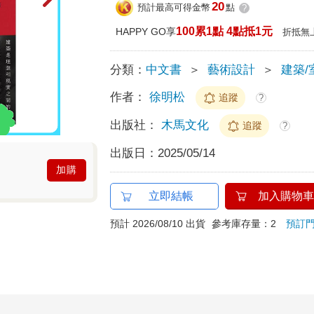
20
預計最高可得金幣
點
?
100累1點 4點抵1元
HAPPY GO享
折抵無
分類：
中文書
＞
藝術設計
＞
建築/
作者：
徐明松
追蹤
?
出版社：
木馬文化
追蹤
?
出版日：
2025/05/14
加購
立即結帳
加入購物車
預計 2026/08/10 出貨
參考庫存量：2
預訂