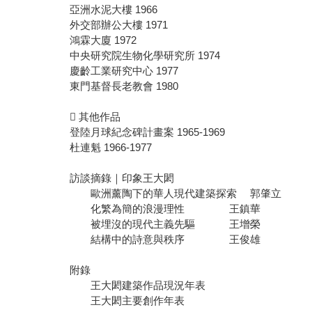
亞洲水泥大樓 1966
外交部辦公大樓 1971
鴻霖大廈 1972
中央研究院生物化學研究所 1974
慶齡工業研究中心 1977
東門基督長老教會 1980
 其他作品
登陸月球紀念碑計畫案 1965-1969
杜連魁 1966-1977
訪談摘錄｜印象王大閎
歐洲薰陶下的華人現代建築探索 郭肇立
化繁為簡的浪漫理性 王鎮華
被埋沒的現代主義先驅 王增榮
結構中的詩意與秩序 王俊雄
附錄
王大閎建築作品現況年表
王大閎主要創作年表