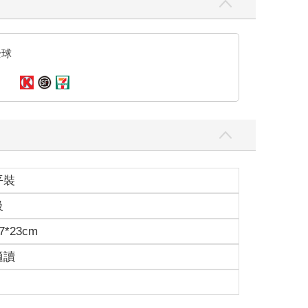
全球
平裝
級
7*23cm
適讀