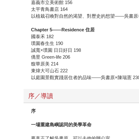
嘉義市立美術館 156
太平青鳥書店 164
以植栽召喚對自然的渴望、對歷史的想望——吳書原×李
Chapter 5——Residence 住居
國泰禾 182
璞園春生生 190
誠寬×璞園 日日好日 198
僑昱 Green-life 206
馥華原美 214
東煒大可山石 222
以庭園景觀實踐居住者的品味——吳書原×陳瑞憲 23
序／導讀
序
一場重建島嶼認同的美學革命
要真正了解吳書原，可以去他的辦公室。