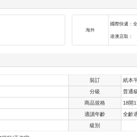
國際快遞：
海外
港澳店取：
裝訂
紙本
分級
普通
商品規格
18開1
適讀年齡
全齡
級別