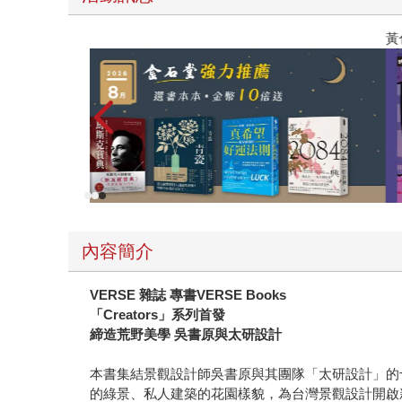
薦
黃色書
內容簡介
VERSE
雜誌 專書VERSE Books
「Creators」系列首發
締造荒野美學 吳書原與太研設計
本書集結景觀設計師吳書原與其團隊「太研設計」的
的綠景、私人建築的花園樣貌，為台灣景觀設計開啟