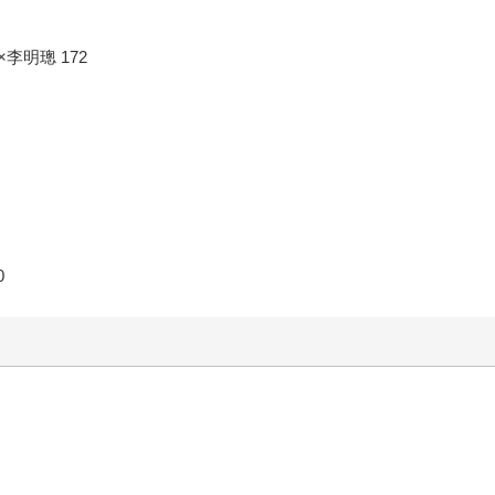
明璁 172
0