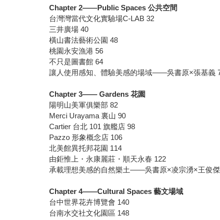
Chapter 2——Public Spaces 公共空間
台灣灣當代文化實驗場C-LAB 32
三井廣場 40
橫山書法藝術公園 48
桃園永安漁港 56
不只是圖書館 64
讓人使用感知、體驗美感的場域——吳書原×張基義 7
Chapter 3—— Gardens 花園
陽明山美軍俱樂部 82
Merci Urayama 裏山 90
Cartier 台北 101 旗艦店 98
Pazzo 形象概念店 106
北美館異托邦花園 114
由鉅惟上・永康麗莊・順天永春 122
承載理想美感的自然樂土——吳書原×凌宗湧×王俊傑 
Chapter 4——Cultural Spaces 藝文場域
台中世界花卉博覽會 140
台南水交社文化園區 148