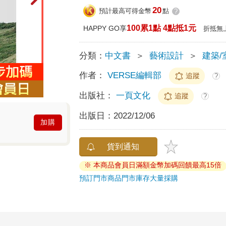
20
預計最高可得金幣
點
?
100累1點 4點抵1元
HAPPY GO享
折抵無
分類：
中文書
＞
藝術設計
＞
建築/
作者：
VERSE編輯部
追蹤
?
出版社：
一頁文化
追蹤
?
出版日：
2022/12/06
加購
貨到通知
※ 本商品會員日滿額金幣加碼回饋最高15倍
預訂門市商品
門市庫存
大量採購