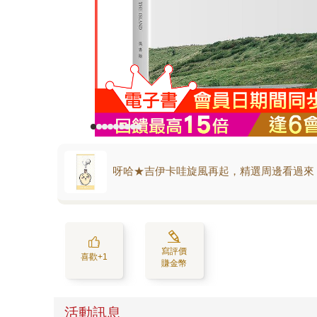
呀哈★吉伊卡哇旋風再起，精選周邊看過來
寫評價
喜歡+1
賺金幣
活動訊息