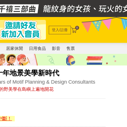
0
登入/註冊
電
居家休閒
日用食品
影音
售票
十年地景美學新時代
ars of Motif Planning & Design Consultants
的野美學在島嶼上遍地開花
中斷！