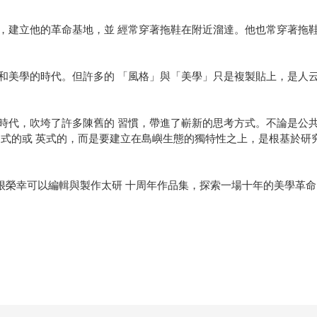
，建立他的革命基地，並 經常穿著拖鞋在附近溜達。他也常穿著拖鞋
和美學的時代。但許多的 「風格」與「美學」只是複製貼上，是人云
時代，吹垮了許多陳舊的 習慣，帶進了嶄新的思考方式。不論是公共
日式的或 英式的，而是要建立在島嶼生態的獨特性之上，是根基於研
。
。我們很榮幸可以編輯與製作太研 十周年作品集，探索一場十年的美學