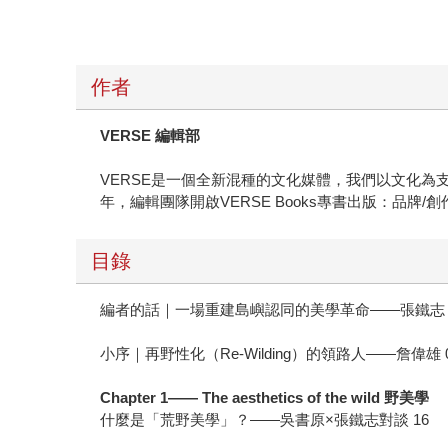
作者
VERSE 編輯部
VERSE是一個全新混種的文化媒體，我們以文化為
年，編輯團隊開啟VERSE Books專書出版：品
目錄
編者的話｜一場重建島嶼認同的美學革命——張鐵志 
小序｜再野性化（Re-Wilding）的領路人——詹偉雄 
Chapter 1—— The aesthetics of the wild 野美學
什麼是「荒野美學」？——吳書原×張鐵志對談 16