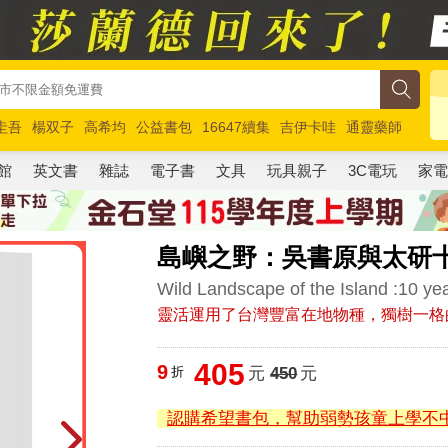
圭吾
楊双子
高希均
公益書包
16647續集
吉伊卡哇
通靈藥師
路邊攤新作
馬斯克
玩具總動員5
超慢跑
館
英文書
雜誌
電子書
文具
玩具親子
3C電玩
家
島嶼之野：吳書原與太研
Wild Landscape of the Island :10 ye
靈活運用了台灣豐富在地物種，獨樹一格
405
9
折
元
450
元
認購希望書包，幫助弱勢孩童上學不