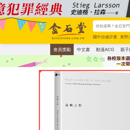
國中自修評量
東野
唯紅花綻放
奧德賽
會員獎勵
中文書
動漫ACG
親子