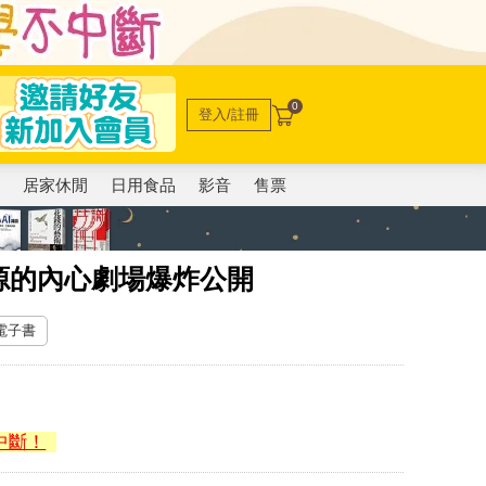
0
登入/註冊
電
居家休閒
日用食品
影音
售票
源的內心劇場爆炸公開
 電子書
中斷！