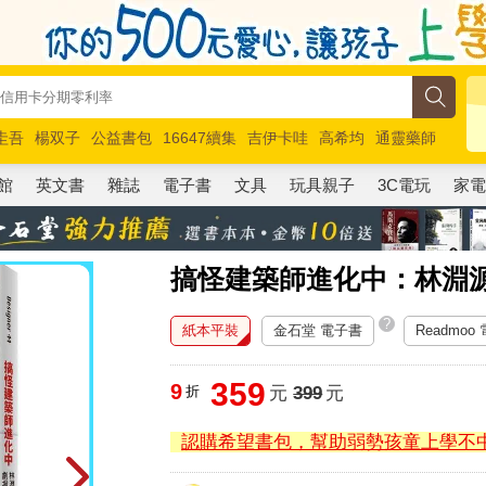
圭吾
楊双子
公益書包
16647續集
吉伊卡哇
高希均
通靈藥師
路邊攤新作
馬斯克
玩具總動員5
超慢跑
館
英文書
雜誌
電子書
文具
玩具親子
3C電玩
家
搞怪建築師進化中：林淵
?
紙本平裝
金石堂 電子書
Readmoo
359
9
折
元
399
元
認購希望書包，幫助弱勢孩童上學不