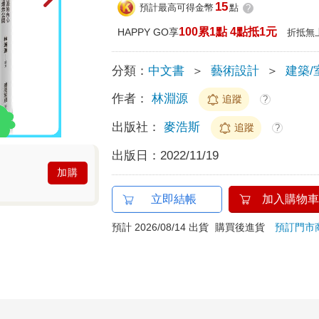
15
預計最高可得金幣
點
?
100累1點 4點抵1元
HAPPY GO享
折抵無
分類：
中文書
＞
藝術設計
＞
建築/
作者：
林淵源
追蹤
?
出版社：
麥浩斯
追蹤
?
出版日：
2022/11/19
加購
立即結帳
加入購物車
預計 2026/08/14 出貨
購買後進貨
預訂門市