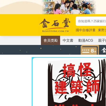
國中自修評量
東野
唯紅花綻放
奧德賽
會員獎勵
中文書
動漫ACG
親子