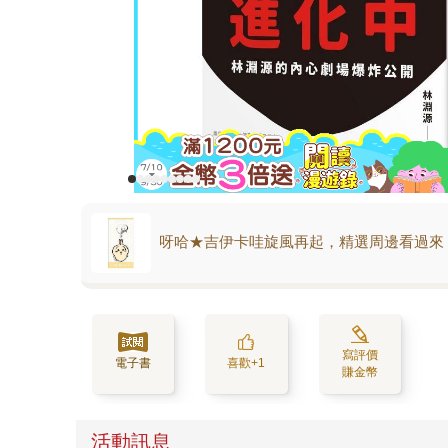
呀哈★吉伊卡哇旋風再起，精選周邊看過來
寫評價
電子書
喜歡+1
賺金幣
活動訊息