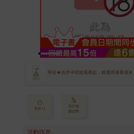
呀哈★吉伊卡哇旋風再起，精選周邊看過來
寫評價
喜歡+1
賺金幣
活動訊息