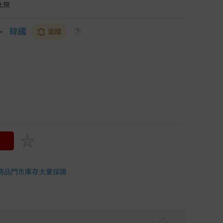
上限
＞
韓國
追蹤
?
商品
門市庫存
大量採購