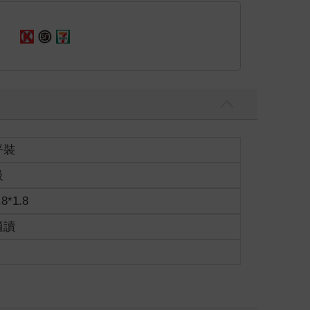
平裝
級
.8*1.8
適讀