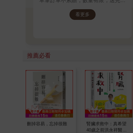
單筆訂單不累贈，數量有限，送完為
止！
看更多
推薦必看
刪掉容易，忘掉很難
腎臟求救中：真希望
40歲之前洪永祥醫師