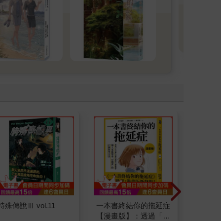
阿
喔。
看
特殊傳說Ⅲ vol.11
一本書終結你的拖延症
如果西遊
【漫畫版】：透過「小
：《如