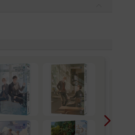
【
子
「而
切的
堂
都是