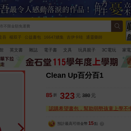
圭吾
楊双子
公益書包
16647續集
吉伊卡哇
通靈藥師
路邊攤新作
馬斯克
玩具總動員5
超慢跑
館
英文書
雜誌
電子書
文具
玩具親子
3C電玩
家
Clean Up百分百1
323
85
折
元
380
元
認購希望書包，幫助弱勢孩童上學不
15
預計最高可得金幣
點
?