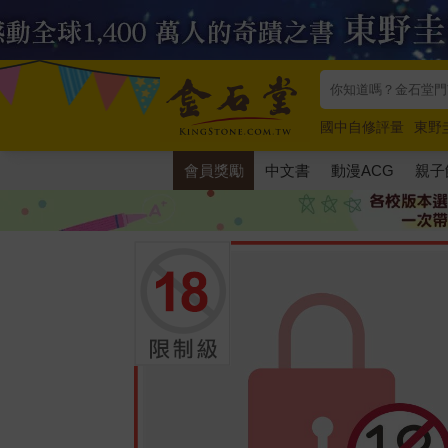
國中自修評量
東野
唯紅花綻放
奧德賽
會員獎勵
中文書
動漫ACG
親子