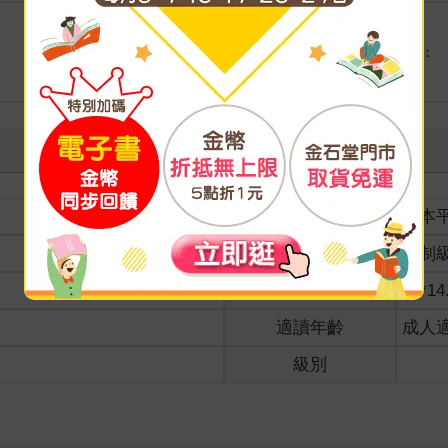
港澳店取：
海外
裝訂
紙本
分級
限制
商品規格
21*14
適讀年齡
成人
級別