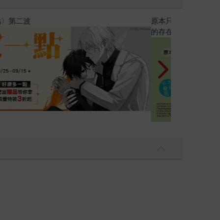
黃色書刊回來了