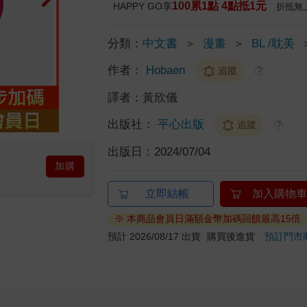
100累1點 4點抵1元
HAPPY GO享
折抵無
分類：
中文書
＞
漫畫
＞
BL /耽美
作者：
Hobaen
追蹤
?
譯者：
黃欣儀
出版社：
平心出版
追蹤
?
出版日：
2024/07/04
加購
立即結帳
加入購物車
※ 本商品會員日滿額金幣加碼回饋最高15倍
預計 2026/08/17 出貨
購買後進貨
預訂門市