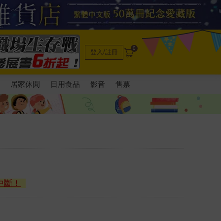
0
登入/註冊
電
居家休閒
日用食品
影音
售票
中斷！