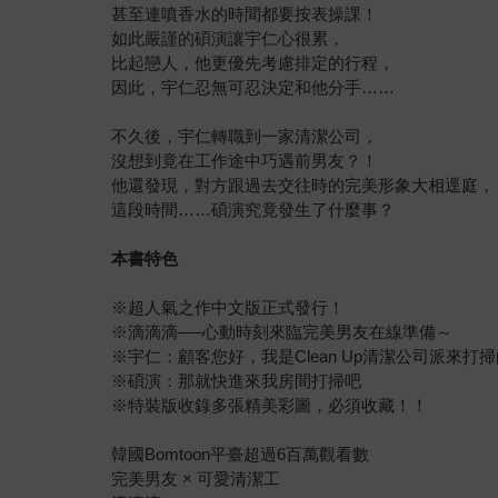
甚至連噴香水的時間都要按表操課！
如此嚴謹的碩演讓宇仁心很累，
比起戀人，他更優先考慮排定的行程，
因此，宇仁忍無可忍決定和他分手……
不久後，宇仁轉職到一家清潔公司，
沒想到竟在工作途中巧遇前男友？！
他還發現，對方跟過去交往時的完美形象大相逕庭，
這段時間……碩演究竟發生了什麼事？
本書特色
※超人氣之作中文版正式發行！
※滴滴滴──心動時刻來臨完美男友在線準備～
※宇仁：顧客您好，我是Clean Up清潔公司派來打
※碩演：那就快進來我房間打掃吧
※特裝版收錄多張精美彩圖，必須收藏！！
韓國Bomtoon平臺超過6百萬觀看數
完美男友 × 可愛清潔工