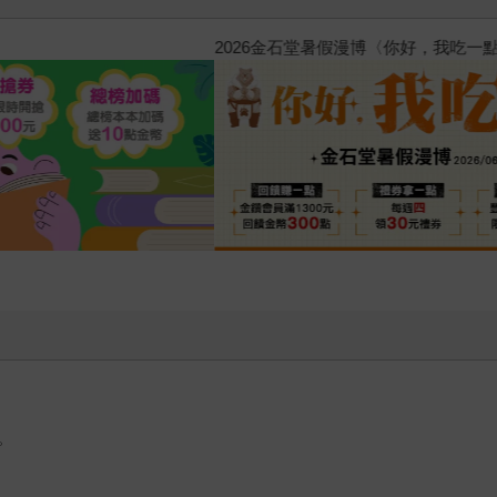
惱，不知不覺間她竟成為我最親近
攻殼機動隊 (1995) 4K數位修復版
。