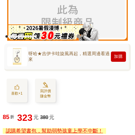
呀哈★吉伊卡哇旋風再起，精選周邊看過
加購
來
寫評價
喜歡+1
賺金幣
323
85
折
元
380
元
認購希望書包，幫助弱勢孩童上學不中斷！