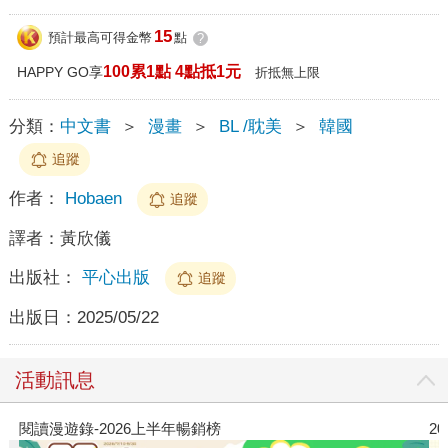
15
預計最高可得金幣
點
?
100累1點 4點抵1元
HAPPY GO享
折抵無上限
分類：
中文書
＞
漫畫
＞
BL /耽美
＞
韓國
追蹤
作者：
Hobaen
追蹤
譯者：
黃欣儀
出版社：
平心出版
追蹤
出版日：
2025/05/22
活動訊息
閱讀漫遊錄-2026上半年暢銷榜
2