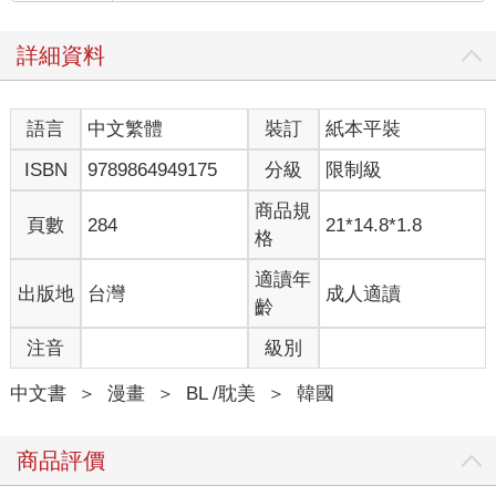
詳細資料
語言
中文繁體
裝訂
紙本平裝
ISBN
9789864949175
分級
限制級
商品規
頁數
284
21*14.8*1.8
格
適讀年
出版地
台灣
成人適讀
齡
注音
級別
中文書
＞
漫畫
＞
BL /耽美
＞
韓國
商品評價