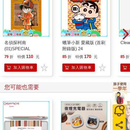
名偵探柯南
蠟筆小新 愛藏版 (首刷
Cle
(01)SPECIAL
附錄版) 24
110
170
79
折
特價
元
85
折
特價
元
85
折
加入購物車
加入購物車
您可能也需要