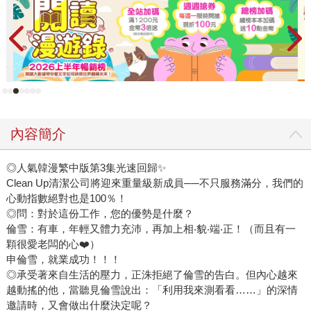
內容簡介
◎人氣韓漫繁中版第3集光速回歸✨
Clean Up清潔公司將迎來重量級新成員──不只服務滿分，我們的
心動指數絕對也是100％！
◎問：對於這份工作，您的優勢是什麼？
倫雪：有車，年輕又體力充沛，再加上相‧貌‧端‧正！（而且有一
顆很愛老闆的心❤️）
申倫雪，就業成功！！！
◎承受著來自生活的壓力，正洙拒絕了倫雪的告白。但內心越來
越動搖的他，當聽見倫雪說出：「利用我來測看看……」的深情
邀請時，又會做出什麼決定呢？