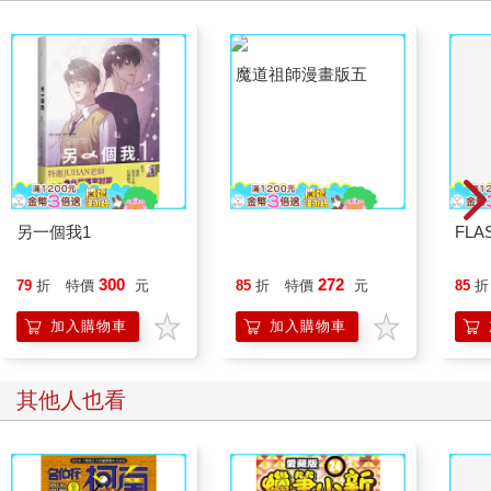
另一個我1
魔道祖師漫畫版五
FLA
300
272
79
折
特價
元
85
折
特價
元
85
折
加入購物車
加入購物車
其他人也看