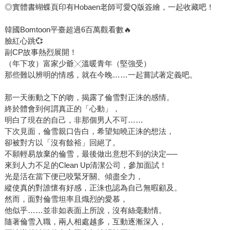
◎實體書蝴蝶頁印有Hobaen老師可愛Q版簽繪，一起收藏吧！
韓國Bomtoon平臺超過6百萬觀看數🔥
臉紅心跳💞
副CP故事熱烈展開！
（年下攻）富家少爺╳溫暖青年（堅強受）
那些難以辨明的情感，就在今晚……一起嘗試著定義吧。
那一天衝動之下的吻，揭露了倫雪對正洙的感情。
終於體會到何謂真正的「心動」，
明白了現在的自己，非那個男人不可……
下次見面，倫雪親口告白，希望知曉正洙的想法，
卻被對方以「沒有餘裕」回絕了。
不願輕易放棄的倫雪，最後做出意想不到的決定──
來到人力不足的Clean Up清潔公司，參加面試！
光是活在當下便已咬緊牙關、傾盡全力，
縱使真的對誰懷有好感，正洙也認為自己無暇顧及。
然而，面對倫雪坦率且熾烈的愛慕，
他似乎……並非如表面上所說，沒有絲毫動情。
隨著倫雪入職，兩人相處越多，互動逐漸深入，