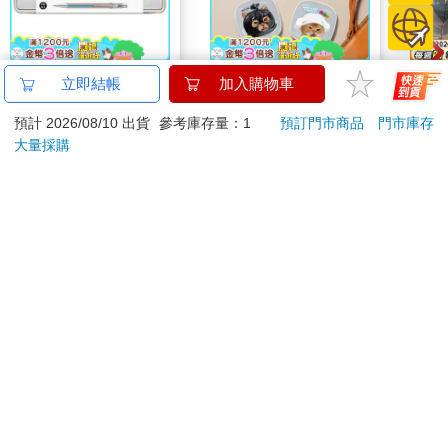
卡達CARAN D'ACHE
【正版授權】
那個A
立即結帳
加入購物車
849 Paul Smith 自動鉛
Mind.A.Day貓咪 22W
①
預計 2026/08/10 出貨
參考庫存量：1
預訂門市商品
門市庫存
筆 ED.5 條紋銀
小燈泡充電器/充電頭
2560
621
特價
元
特價
元
特價
890
大量採購
加入購物車
加入購物車
您可能會喜歡