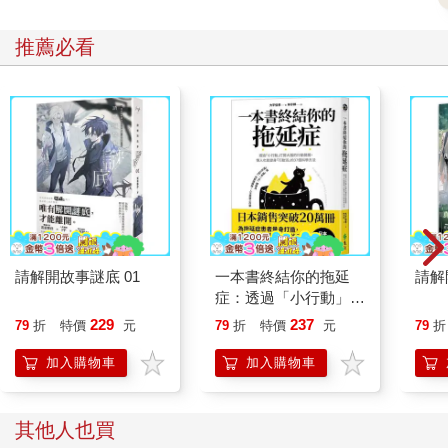
推薦必看
請解開故事謎底 01
一本書終結你的拖延
請解
症：透過「小行動」打
開大腦的行動開關，懶
229
237
79
折
特價
元
79
折
特價
元
79
折
人也能變身「行動派」
的37個科學方法
加入購物車
加入購物車
其他人也買