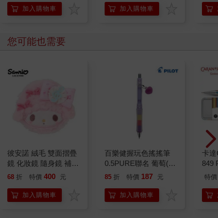
加入購物車
加入購物車
您可能也需要
彼安諾 絨毛 雙面摺疊
百樂健握玩色搖搖筆
卡達C
鏡 化妝鏡 隨身鏡 補妝
0.5PURE聯名 葡萄(限
849 
鏡 鏡子 PIANO 三麗鷗
量)
筆 E
400
187
68
折
特價
元
85
折
特價
元
特價
Sanrio
加入購物車
加入購物車