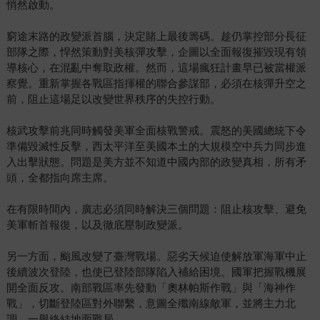
悄然啟動。
窮途末路的政變派首腦，決定賭上最後籌碼。趁仍掌控部分長征
部隊之際，悍然策動對美核彈攻擊，企圖以全面報復摧毀現有領
導核心，在混亂中奪取政權。然而，這場瘋狂計畫早已被當權派
察覺。重新掌握各戰區指揮權的聯合參謀部，必須在核彈升空之
前，阻止這場足以改變世界秩序的失控行動。
核武攻擊前兆同時觸發美軍全面核戰警戒。震怒的美國總統下令
準備毀滅性反擊，西太平洋至美國本土的大規模空中兵力同步進
入出擊狀態。問題是美方並不知道中國內部的政變真相，所有矛
頭，全都指向席主席。
在有限時間內，廣志必須同時解決三個問題：阻止核攻擊、避免
美軍斬首報復，以及徹底壓制政變派。
另一方面，颱風改變了臺灣戰場。惡劣天候迫使解放軍海軍中止
後續波次登陸，也使已登陸部隊陷入補給困境。國軍把握戰機展
開全面反攻。南部戰區率先發動「奧林帕斯作戰」與「海神作
戰」，切斷登陸區對外聯繫，意圖全殲南線敵軍，並將主力北
調，一舉終結地面戰局。