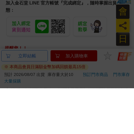
加入金石堂 LINE 官方帳號『完成綁定』，隨時掌握出貨動
會
態：
員
日
提醒您！！
金石堂及銀行均不會請您操作ATM! 如接獲電話要求您前往
立即結帳
加入購物車
ATM提款機，請不要聽從指示，以免受騙上當！
※ 本商品會員日滿額金幣加碼回饋最高15倍
退換貨須知：
預計 2026/08/07 出貨
庫存量大於10
預訂門市商品
門市庫存
大量採購
**提醒您，鑑賞期不等於試用期，退回商品須為全新狀態**
依據「消費者保護法」第19條及行政院消費者保護處公告之
「通訊交易解除權合理例外情事適用準則」，以下商品購買
後，除商品本身有瑕疵外，將不提供7天的猶豫期：
易於腐敗、保存期限較短或解約時即將逾期。（如：生
鮮食品）
依消費者要求所為之客製化給付。（客製化商品）
報紙、期刊或雜誌。（含MOOK、外文雜誌）