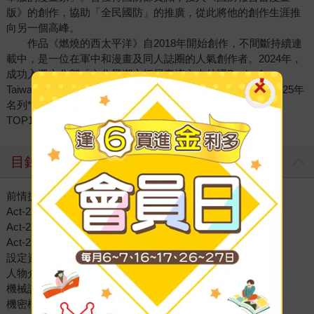
版》的創作，協助「全民國防」的推廣，從此將他的創作生涯推
向另一個高峰。
作品《燃燒的西太平洋》自2018年開始創作，不間斷持續連
載中，是一位在軍中和漫畫及同人誌圈的人氣創作者。2024年，
成功入選文化部「文化黑潮之拓展臺流文本外譯Books from
Taiwan（BFT）2.0計畫」，邁開進軍海外市場的第一步。2025年
名列**書店台灣年度暢銷作家——漫畫圖文書・台漫作家
TOP1O。
目錄
前情提要
Act-21 天打雷劈幹死你
Act-22 永別了！文明
Act-23 和平降臨
設定資料集第六集
人物介紹
機械設定
機密檔案