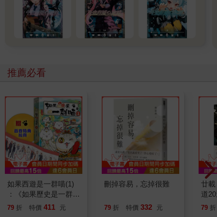
推薦必看
如果西遊是一群喵(1)
刪掉容易，忘掉很難
廿載
：《如果歷史是一群
道2
喵》作者最新力作，附
411
332
79
折
特價
元
79
折
特價
元
79
折
【首卷特典】拉頁