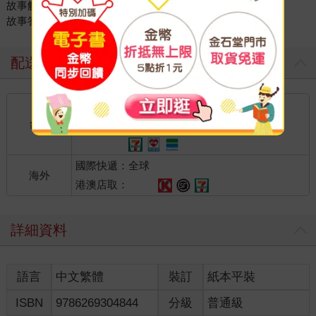
故事解析
故事答問
配送方式
國內宅配：本島、離島
到店取貨：
台灣
不限金額免運費
國際快遞：全球
海外
港澳店取：
詳細資料
語言
中文繁體
裝訂
紙本平裝
ISBN
9786269304844
分級
普通級