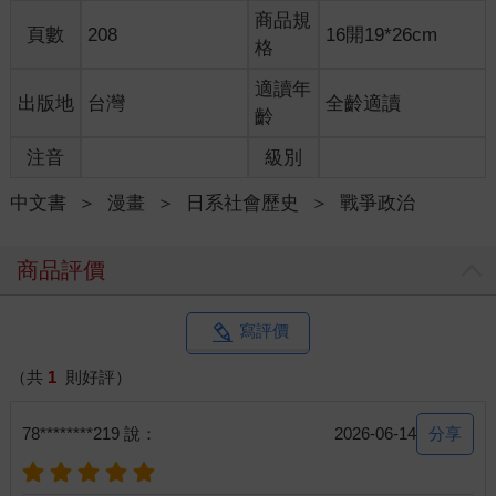
商品規
頁數
208
16開19*26cm
格
適讀年
出版地
台灣
全齡適讀
齡
注音
級別
中文書
＞
漫畫
＞
日系社會歷史
＞
戰爭政治
商品評價
寫評價
（共
1
則好評）
分享
78********219 說：
2026-06-14