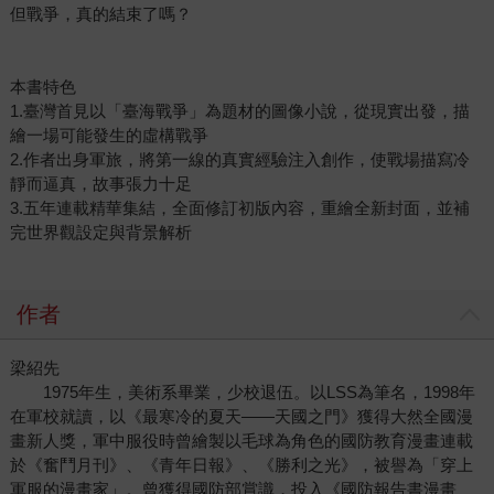
但戰爭，真的結束了嗎？
本書特色
1.臺灣首見以「臺海戰爭」為題材的圖像小說，從現實出發，描
繪一場可能發生的虛構戰爭
2.作者出身軍旅，將第一線的真實經驗注入創作，使戰場描寫冷
靜而逼真，故事張力十足
3.五年連載精華集結，全面修訂初版內容，重繪全新封面，並補
完世界觀設定與背景解析
作者
梁紹先
1975年生，美術系畢業，少校退伍。以LSS為筆名，1998年
在軍校就讀，以《最寒冷的夏天——天國之門》獲得大然全國漫
畫新人獎，軍中服役時曾繪製以毛球為角色的國防教育漫畫連載
於《奮鬥月刊》、《青年日報》、《勝利之光》，被譽為「穿上
軍服的漫畫家」。曾獲得國防部賞識，投入《國防報告書漫畫