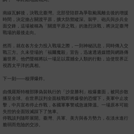
南線瓦解後，決戰北臺灣。北部登陸群為爭取颱風離去後的增援
時間，決定搶占關渡平原，擴大防禦縱深。裝甲、砲兵與步兵全
面交鋒，這場被稱為「關渡平原之戰」的激烈決戰，將決定臺灣
戰場的最後走向。
然而，就在各方全力投入戰場之際，一則神秘訊息，同時傳入交
戰三方。久未登場的「福爾魔殺」宣告，迅速透過媒體與網路傳
遍世界。他們聲稱將以一場足以震撼全人類的行動，迫使世界正
視西太平洋的真相。
下一刻——核彈爆炸。
由俄羅斯特種部隊偽裝執行的「沙皇勝利」核爆畫面，被同步散
播至全球。在世界誤判全面核戰即將爆發的恐懼下，美軍中止攻
擊，中共宣布停止作戰，各國軍事警戒急速降溫。一場原本可能
失控的全面毀滅踩下了煞車。
停戰談判隨即展開。臺灣、共軍、美方與各方勢力，在淡水進行
脆弱而危險的交涉。