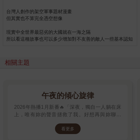
台灣人創作的架空軍事題材漫畫
但其實也不算完全憑空想像
現實中全世界最惡劣的大國就在一海之隔
相關主題
午夜的傾心旋律
2026年熱播1月新番🔥「深夜，獨自一人躺在床
上，唯有妳的聲音拯救了我。好想再與妳聊一
次，我有話想對妳說。」高二的山吹有栖一直在
看更多
尋找一個長相成謎、本名不詳，化名為「阿波
羅」在線上廣播電臺主持節目的少女。