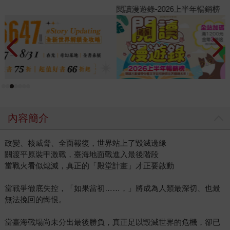
閱讀漫遊錄-2026上半年暢銷榜
2
內容簡介
政變、核威脅、全面報復，世界站上了毀滅邊緣
關渡平原裝甲激戰，臺海地面戰進入最後階段
當戰火看似熄滅，真正的「殿堂計畫」才正要啟動
當戰爭徹底失控，「如果當初……，」將成為人類最深切、也最
無法挽回的悔恨。
當臺海戰場尚未分出最後勝負，真正足以毀滅世界的危機，卻已