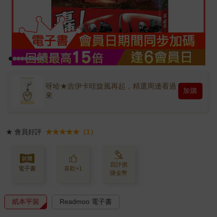
呀哈★吉伊卡哇旋風再起，精選周邊看過
加購
來
★
會員好評
★★★★★（1）
寫評價
電子書
喜歡+1
賺金幣
紙本平裝
Readmoo 電子書