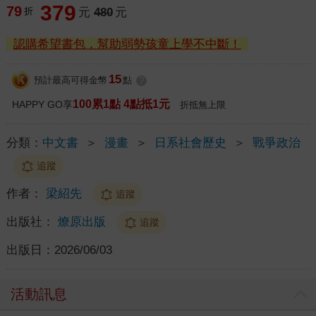
379
79
折
元
480
元
認購希望書包，幫助弱勢孩童上學不中斷！
15
預計最高可得金幣
點
?
100累1點 4點抵1元
HAPPY GO享
折抵無上限
分類：
中文書
＞
漫畫
＞
日系社會歷史
＞
戰爭政治
追蹤
作者：
梁紹先
追蹤
出版社：
燎原出版
追蹤
出版日：
2026/06/03
活動訊息