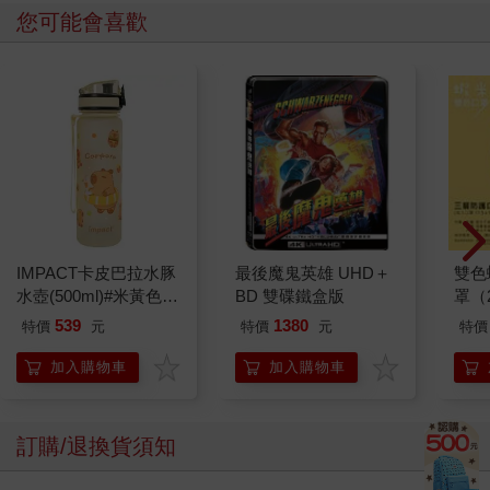
您可能會喜歡
IMPACT卡皮巴拉水豚
最後魔鬼英雄 UHD＋
雙色
水壺(500ml)#米黃色
BD 雙碟鐵盒版
罩（
IM00B18YL
539
1380
特價
元
特價
元
特價
加入購物車
加入購物車
訂購/退換貨須知