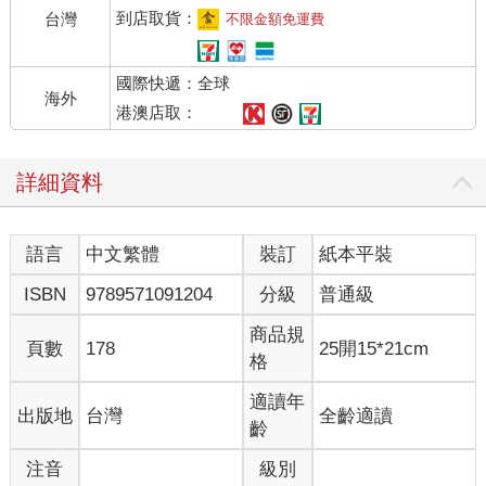
到店取貨：
台灣
不限金額免運費
國際快遞：全球
海外
港澳店取：
詳細資料
語言
中文繁體
裝訂
紙本平裝
ISBN
9789571091204
分級
普通級
商品規
頁數
178
25開15*21cm
格
適讀年
出版地
台灣
全齡適讀
齡
注音
級別