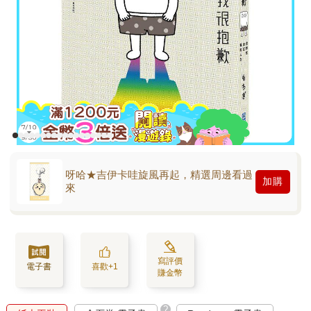
呀哈★吉伊卡哇旋風再起，精選周邊看過
加購
來
寫評價
電子書
喜歡+1
賺金幣
?