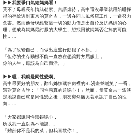
或不願提太多艱苦往事，但讀者可以推敲得出，在這些必須
▶▶我要爭口氣給媽媽看！
受不了母親長年情緒勒索、言語虐待，高中還沒畢業就用陪睡掙
隱藏身分的訪談，有多少時代的眼淚，但在一代又一代勇於
得的存款逃到東京的莫奇吉，一邊在同志風俗店工作，一邊努力
做自己的前輩們努力之下，台灣現在開出了多元美麗的花
念書。然而他發現維繫這一切的動力僅是出自於反抗媽媽的心
朵。 《阿媽的女朋友》的封面，以閱讀故事後的感受，試圖
理，想成為媽媽最討厭的大學生、想找回被媽媽否定掉的可能
以我們現代的想像，來描摹大姊們當年的互動氛圍。感謝設
性……
計師Eden的發想提議，以及攝影師登曼波協力，還有兩位模
特兒安喬與YCT，擬真還原當年的情境。拍照那天走入復古
「為了改變自己，而做出這些行動很了不起。」
的環境時，時間彷彿倒退了幾十年，回到這些大姊、Uncle們
「但你的生存動機不能一直放在想讓對方屈服上，
年輕的歲月。邀請大家一起透過本書，感受這些半世紀以來
你的人生，應該為自己而活。」
的精彩人生故事，而台灣這充滿生命力的社會經歷超過半個
▶▶喔，我就是同性戀啊。
世紀以來的多元進展，也在這本書裡繽紛展現。
高中最要好的朋友，翻出姊姊藏在房裡的BL漫畫並嘲笑了一番，
還對莫奇吉說：「同性戀真的超噁心！」然而，當莫奇吉一派淡
定地說自己就是同性戀之後，朋友突然痛哭著承認了自己的性
向……
「大家都說同性戀很噁心，
所以我一直以為不能說。」
「雖然你不是我的菜，但我喜歡你！」