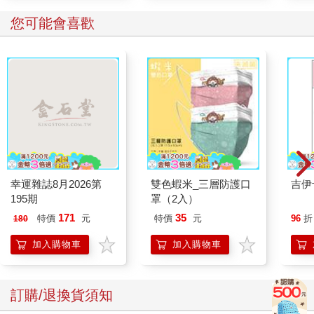
您可能會喜歡
幸運雜誌8月2026第
雙色蝦米_三層防護口
吉伊
195期
罩（2入）
171
35
特價
元
特價
元
96
折
180
加入購物車
加入購物車
訂購/退換貨須知