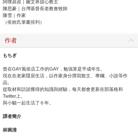
阿噗叔叔｜圖文界甜心教主
陳思豪｜台灣基督長老教會牧師
陳雪｜作家
（依姓氏筆畫排列）
作者
もちぎ
曾在GAY風俗店工作的GAY，勉強算是平成年生。
現在在老家隱居生活，以作家身分撰寫散文、專欄、小說等作
品。
從取材和訪談獲得的知識與經驗，每天都會更新在部落格和
Twitter上。
與小貓一起生活了６年。
譯者簡介
林琬清