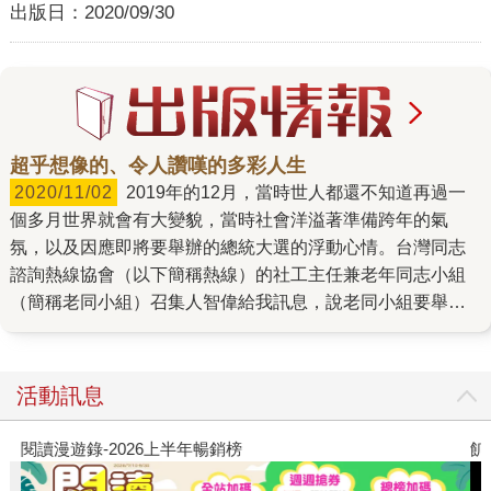
出版日：
2020/09/30
超乎想像的、令人讚嘆的多彩人生
2020/11/02
2019年的12月，當時世人都還不知道再過一
個多月世界就會有大變貌，當時社會洋溢著準備跨年的氣
氛，以及因應即將要舉辦的總統大選的浮動心情。台灣同志
諮詢熱線協會（以下簡稱熱線）的社工主任兼老年同志小組
（簡稱老同小組）召集人智偉給我訊息，說老同小組要舉辦
一場「光陰的故事座談會——跨世代女同志生命分享」，說
是我們正在進行中的新書的受訪主角會現身，那個週六下午
我就去參加了這場熱鬧無比的座談，印象深刻，書中主角現
活動訊息
身說法，讓籌備中的書裡令人驚奇的故事，頓時有了更加鮮
明的形象。 再更往前推回一年多以前的2018年中，因為工作
閱讀漫遊錄-2026上半年暢銷榜
飢
上合作夥伴的介紹，我去了熱線談老年女同志的口述歷史的