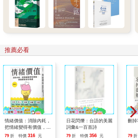
推薦必看
情緒價值：消除內耗，
日花閃爍：台語的美麗
刪掉
把情緒變得有價值，跟
詞彙&一百首詩
誰都能自在相處
316
356
79
折
特價
元
79
折
特價
元
79
折