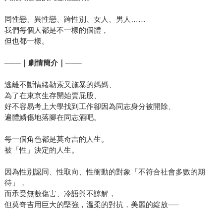
社會給予這些大姊們的壓力與限制有多大。 終於，耗時八年
的《阿媽的女朋友：彩虹熟女的多彩青春》出版了，書裡收
同性戀、異性戀、跨性別、女人、男人……
錄了十七位五十五歲（受訪時的年紀）以上的大姊，與大家
我們每個人都是不一樣的個體，
分享他們在過去那個還沒有性傾向認同、性別意識等資訊與
但也都一樣。
知識的年代，如何面對與眾不同的自己，如何處理以為全世
───｜劇情簡介｜───
界只有自己一個「怪人」時的心情。很多大姊、Uncle（對年
長T的尊稱）即使在整個社會都不知道如何面對性少數的年
逃離不斷情緒勒索又施暴的媽媽、
代，還是勇敢做自己，去訂做男性西裝，充滿江湖義氣地結
為了在東京生存開始賣屁股、
拜兄弟，與男性做等同的勞力工作，隻身闖蕩海外??書裡的
好不容易考上大學找到工作卻因為同志身分被開除、
每一篇故事都讓人驚奇，在台灣於一九八?年代末解嚴後才開
遍體鱗傷地落腳在同志酒吧。
始的各種性別運動之前，這些大姊、Uncle們便很自在地做自
己了。 在討論書名的時候，一開始我提的副標是「熟齡女同
每一個角色都是莫奇吉的人生。
被「性」決定的人生。
志的多彩青春」，但熱線的夥伴提醒，這些受訪的大姊們，
除了一兩位年紀較輕的接受過九?年代以來的性別思潮，其實
因為性別認同、性取向、性衝動的對象「不符合社會多數的期
在他們的概念裡是沒有「女同志」這個詞的，甚至有幾篇訪
待」，
談，明顯可以看到與當下自主性別意識不太相符的傳統觀
而承受無數傷害、冷語與不諒解，
念。可以想見在他們當年飄?性格的生命裡，有多少傳統的束
但莫奇吉用巨大的堅強，溫柔的對抗，美麗的綻放──
縛背在身上，雖然採訪時可能輕鬆帶過，可能是事過境遷，