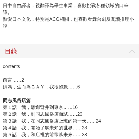
日中自由譯者，視翻譯為畢生事業，喜歡挑戰各種領域的口筆
譯。
熱愛日本文化，特別是ACG相關，也喜歡看舞台劇及閱讀推理小
說。
目錄
contents
前言……2
媽媽，生而為ＧＡＹ，我很抱歉……6
同志風俗店篇
第１話｜我，離鄉背井到東京……16
第２話｜我，到同志風俗店面試……20
第３話｜我，在同志風俗店上班的第一天……24
第４話｜我，開始了解未知的世界……28
第５話｜我，和店裡的前輩聊未來……38