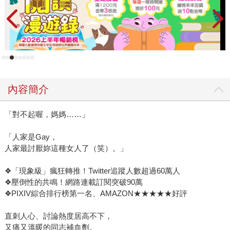
出版合作。因為參加過熱線的募款晚會，對熱線的業務算是
大概有基礎的理解，我對於社工工作的理解，大概也都是因
為看到熱線繁忙的業務才略知一二的（還是再三強調，社工
是專業的工作，不是志工喔！）也知道熱線之前出版過《彩
虹熟年巴士：12位老年同志的青春記憶》。但一直到開會時
才知道，原來熱線的老年同志小組（簡稱老同小組）在出版
《彩虹熟年巴士》之後，繼續針對老年女同志進行口述歷史
內容簡介
的資料搜集，而且已經工作了六年，還在持續進行中。 《彩
虹熟年巴士》的出版當初，並非規畫只做老年男同志的口述
「對不起喔，媽媽……」
歷史（從書名上也可以看到並沒有這樣的區分），只是最早
透過人際網路牽線接觸到願意受訪的對象，都是熟齡男同
「人家是Gay，
志，這讓當時參與新書發表會工作的「同」暗自許下心願，
人家最討厭妳這種女人了（笑）。」
要推動熟齡女同志的口述歷史——當時應該沒想到，這一推
就推了八年。不諱言的，尋找願意受訪的熟齡女同志，比男
❖「現象級」瘋狂轉推！Twitter追蹤人數超過60萬人
同志辛苦許多，許多熟齡女同志因為家庭和工作環境，現身
❖壓倒性的共鳴！網路連載訂閱突破90萬
❖PIXIV綜合排行榜第一名、AMAZON★★★★★好評
的壓力極大（當然，書裡的生命故事都隱去可以辨識當事人
的特徵）。甚至願意接受採訪了，也不能用平常在女同志人
直刺人心、討論熱度居高不下，
際圈習慣使用的化名暱稱，得另外再用別的化名，由此可知
又痛又溫暖的同志補血劑。