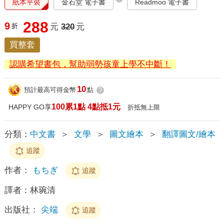
紙本平裝
金石堂 電子書
Readmoo 電子書
288
9
折
元
320
元
買整套
認購希望書包，幫助弱勢孩童上學不中斷！
10
預計最高可得金幣
點
?
100累1點 4點抵1元
HAPPY GO享
折抵無上限
分類：
中文書
＞
文學
＞
圖文繪本
＞
翻譯圖文/繪本
追蹤
作者：
もちぎ
追蹤
譯者：
林琬清
出版社：
尖端
追蹤