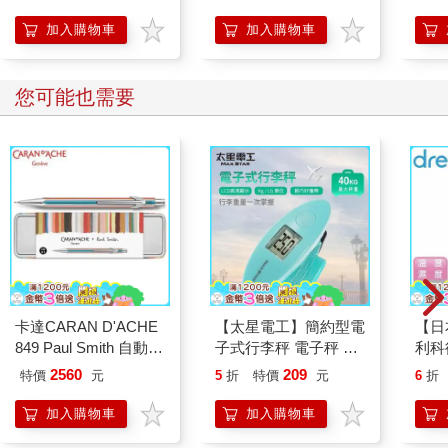
加入購物車
加入購物車
您可能也需要
卡達CARAN D'ACHE
【太星電工】簡約型電
【日
849 Paul Smith 自動鉛
子式行李秤 電子秤 便
利科
筆 ED.5 條紋銀
攜秤 快遞 磅秤 包裹秤
濕度
2560
209
特價
元
5
折
特價
元
6
折
40KG 手提秤 旅行秤
(O-4
行李秤 出國必備
加入購物車
加入購物車