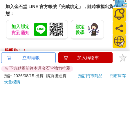
加入金石堂 LINE 官方帳號『完成綁定』，隨時掌握出貨動
態：
提醒您！！
金石堂及銀行均不會請您操作ATM! 如接獲電話要求您前往
立即結帳
加入購物車
ATM提款機，請不要聽從指示，以免受騙上當！
※ 下方點圖前往本月金石堂強力推薦
退換貨須知：
預計 2026/08/15 出貨
購買後進貨
預訂門市商品
門市庫存
大量採購
**提醒您，鑑賞期不等於試用期，退回商品須為全新狀態**
依據「消費者保護法」第19條及行政院消費者保護處公告之
「通訊交易解除權合理例外情事適用準則」，以下商品購買
後，除商品本身有瑕疵外，將不提供7天的猶豫期：
易於腐敗、保存期限較短或解約時即將逾期。（如：生
鮮食品）
依消費者要求所為之客製化給付。（客製化商品）