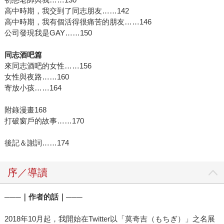
高中時期，我交到了同志朋友……142
高中時期，我有個活得很痛苦的朋友……146
公司發現我是GAY……150
同志酒吧篇
來同志酒吧的女性……156
女性與夜路……160
寄放小孩……164
附錄漫畫168
打破窗戶的故事……170
後記＆謝詞……174
序／導讀
───｜作者的話｜───
2018年10月起，我開始在Twitter以「莫奇吉（もちぎ）」之名展