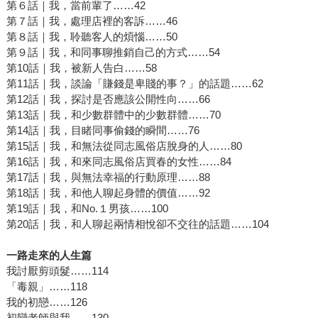
第６話｜我，當前輩了……42
第７話｜我，處理店裡的客訴……46
第８話｜我，聆聽客人的煩惱……50
第９話｜我，和同事聊推銷自己的方式……54
第10話｜我，被新人告白……58
第11話｜我，談論「賺錢是卑賤的事？」的話題……62
第12話｜我，探討是否應該公開性向……66
第13話｜我，和少數群體中的少數群體……70
第14話｜我，目睹同事偷錢的瞬間……76
第15話｜我，和無法從同志風俗店脫身的人……80
第16話｜我，和來同志風俗店買春的女性……84
第17話｜我，與無法幸福的行動原理……88
第18話｜我，和他人聊起身體的價值……92
第19話｜我，和No.１男孩……100
第20話｜我，和人聊起兩情相悅卻不交往的話題……104
一路走來的人生篇
我討厭剪頭髮……114
「毒親」……118
我的初戀……126
初戀老師與我……130