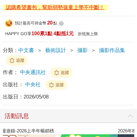
認購希望書包，幫助弱勢孩童上學不中斷！
20
預計最高可得金幣
點
?
100累1點 4點抵1元
HAPPY GO享
折抵無上限
分類：
中文書
＞
藝術設計
＞
攝影
＞
攝影作品集
追蹤
作者：
中央通訊社
追蹤
出版社：
中央社
追蹤
出版日：
2026/05/08
活動訊息
閱讀漫遊錄-2026上半年暢銷榜
2