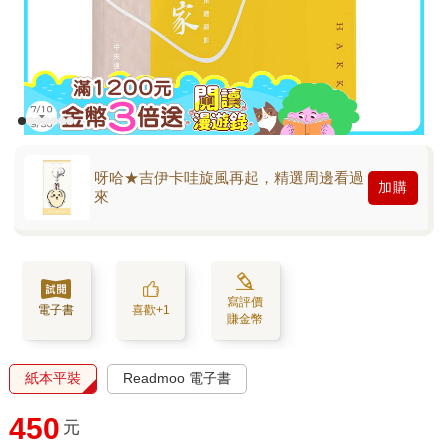
呀哈★吉伊卡哇旋風再起，精選周邊看過
加購
來
寫評價
電子書
喜歡+1
賺金幣
紙本平裝
Readmoo 電子書
450
元