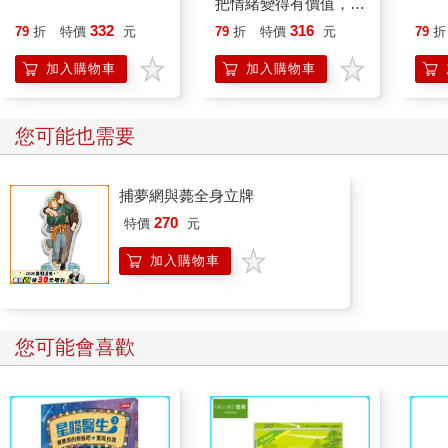
把情緒變得有價值，跟
誰都能自在相處
332
316
79
折
特價
元
79
折
特價
元
79
折
加入購物車
加入購物車
您可能也需要
捕夢網與薨全身立牌
270
特價
元
加入購物車
您可能會喜歡