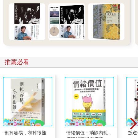
推薦必看
刪掉容易，忘掉很難
情緒價值：消除內耗，
叛逆