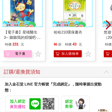
【電子書】星喵醫生
哈哈210環保書衣
悠遊
3─ 聽聽我的煩惱吧-實
（2
現自我
231
43
特價
元
86
折
特價
元
特價
電子書
加入購物車
訂購/退換貨須知
加入金石堂 LINE 官方帳號『完成綁定』，隨時掌握出貨動
態：