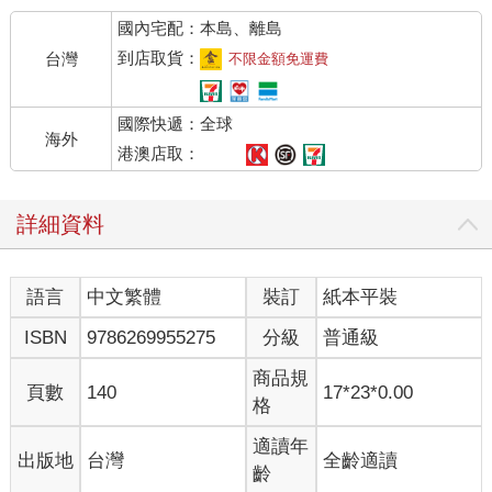
國內宅配：本島、離島
到店取貨：
台灣
不限金額免運費
國際快遞：全球
海外
港澳店取：
詳細資料
語言
中文繁體
裝訂
紙本平裝
ISBN
9786269955275
分級
普通級
商品規
頁數
140
17*23*0.00
格
適讀年
出版地
台灣
全齡適讀
齡