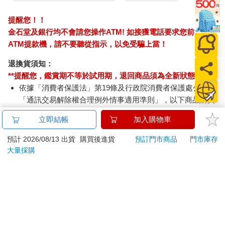
提醒您！！
金石堂及銀行均不會請您操作ATM! 如接獲電話要求您前往
ATM提款機，請不要聽從指示，以免受騙上當！
退換貨須知：
**提醒您，鑑賞期不等於試用期，退回商品須為全新狀態**
依據「消費者保護法」第19條及行政院消費者保護處公告之
「通訊交易解除權合理例外情事適用準則」，以下商品購買
後，除商品本身有瑕疵外，將不提供7天的猶豫期：
立即結帳
加入購物車
易於腐敗、保存期限較短或解約時即將逾期。（如：生
鮮食品）
預計 2026/08/13 出貨
購買後進貨
預訂門市商品
門市庫存
依消費者要求所為之客製化給付。（客製化商品）
大量採購
報紙、期刊或雜誌。（含MOOK、外文雜誌）
經消費者拆封之影音商品或電腦軟體。
非以有形媒介提供之數位內容或一經提供即為完成之線
上服務，經消費者事先同意始提供。（如：電子書、電
子雜誌、下載版軟體、虛擬商品…等）
已拆封之個人衛生用品。（如：內衣褲、刮鬍刀、除毛