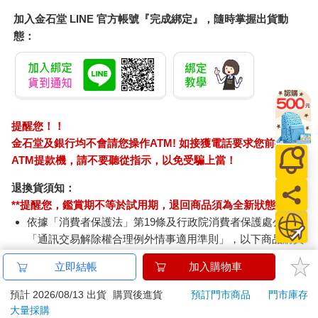
加入金石堂 LINE 官方帳號『完成綁定』，隨時掌握出貨動
態：
提醒您！！
金石堂及銀行均不會請您操作ATM! 如接獲電話要求您前往
ATM提款機，請不要聽從指示，以免受騙上當！
退換貨須知：
**提醒您，鑑賞期不等於試用期，退回商品須為全新狀態**
依據「消費者保護法」第19條及行政院消費者保護處公告之
「通訊交易解除權合理例外情事適用準則」，以下商品購買
後，除商品本身有瑕疵外，將不提供7天的猶豫期：
立即結帳
加入購物車
易於腐敗、保存期限較短或解約時即將逾期。（如：生
鮮食品）
預計 2026/08/13 出貨
購買後進貨
預訂門市商品
門市庫存
依消費者要求所為之客製化給付。（客製化商品）
大量採購