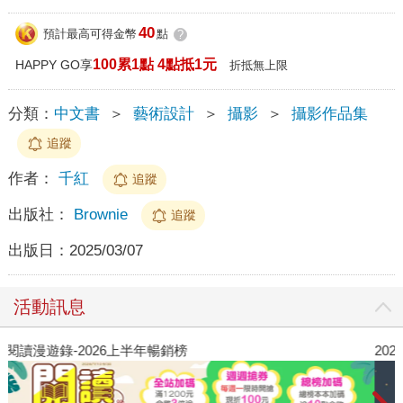
40
預計最高可得金幣
點
?
100累1點 4點抵1元
HAPPY GO享
折抵無上限
分類：
中文書
＞
藝術設計
＞
攝影
＞
攝影作品集
追蹤
作者：
千紅
追蹤
出版社：
Brownie
追蹤
出版日：
2025/03/07
活動訊息
閱讀漫遊錄-2026上半年暢銷榜
2