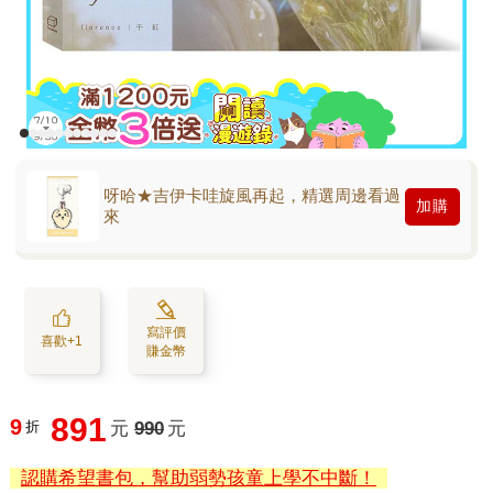
呀哈★吉伊卡哇旋風再起，精選周邊看過
加購
來
寫評價
喜歡+1
賺金幣
891
9
折
元
990
元
認購希望書包，幫助弱勢孩童上學不中斷！