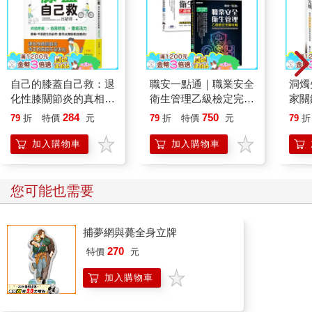
自己的膝蓋自己救：退
職安一點通｜職業安全
洞燭
化性膝關節炎的真相
衛生管理乙級檢定完勝
家關
【暢銷增訂版】
攻略｜2026版(套書)
284
750
79
折
特價
元
79
折
特價
元
79
折
加入購物車
加入購物車
您可能也需要
捕夢網與薨全身立牌
270
特價
元
加入購物車