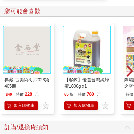
您可能會喜歡
典藏-古美術8月2026第
【客錸】優選台灣純蜂
劇場版
405期
蜜1800g x1
之空
樂部 
228
780
特價
元
65
折
特價
元
特價
240
Par
加入購物車
加入購物車
訂購/退換貨須知