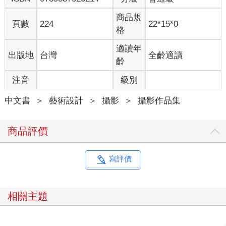
商品規
頁數
224
22*15*0
格
適讀年
出版地
台灣
全齡適讀
齡
注音
級別
中文書
＞
藝術設計
＞
攝影
＞
攝影作品集
商品評價
寫評價
相關主題