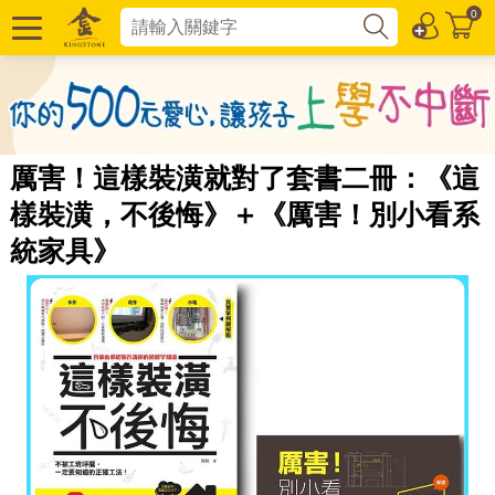
0
厲害！這樣裝潢就對了套書二冊：《這
樣裝潢，不後悔》＋《厲害！別小看系
統家具》