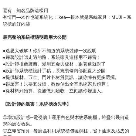
還有，知名品牌這樣用
有情門—木作也能系統化；Ikea—根本就是系統家具；MUJI－系
統櫃的好內裝
最完整的系統櫃聰明應用大公開
●迷思大破解！你所不知道的系統裝修一次說明
●踩著設計師走過的路，系統家具這樣用不踩雷！
●設計師推薦廠商、愛用五金與板材，跟著選就對了
●設計師系統櫃設計手稿，系統裝修內部配置大公開
●提供板材、五金、門片各材質資訊，讓你擁有更多選擇。
●很厲害！只要五分鐘，教你估出全室系統家具預算！
●從材料到預算、從施做到驗收，立刻讓你變達人。
【設計師的厲害！系統櫃搶先學】
◎增加設計感─電視牆上運用白色與木紋系統櫃，堆疊出幾何造
形的層次效果。
◎立即省預算─餐廚區利用系統櫃包覆樑柱，省下油漆及貼皮的