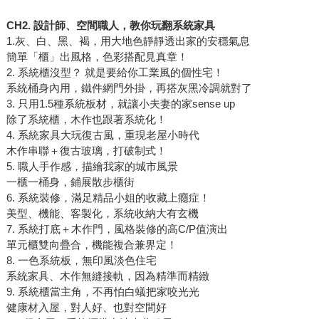
CH2. 設計師、空間職人，教你玩翻系統家具
1.灰、白、黑、褐，用大地色靜靜透出家的安穩氣息
簡單「櫃」出風格，色彩搭配見真章！
2. 系統櫃沒型？ 就是要給你工業風的個性宅！
系統桶身內用，鐵件網門外掛，再搭灰黑冷調就對了
3. 只用1.5種系統板材，就讓小夫妻的家sense up
除了系統櫃，木作也跟著系統化！
4. 系統家具大玩復古風，重現老屋小時代
木作串聯＋復古玻璃，打破制式！
5. 職人手作感，描繪我家的城市風景
一櫃一桶身，鋪展散步櫃街
6. 系統裝修，滿足精品小姐的收藏上癮症！
美型、機能、客製化，系統收納大有玄機
7. 系統打底＋木作門，風格裝修的高C/P值演出
單元櫃雙向疊合，機能複合兼界定！
8. 一色系統板，無印風淡色住宅
系統家具、木作無縫接軌，因為精準而精緻
9. 系統櫃當主角，不再怕白蟻把家咬光光
健康材入屋，對人好、也對空間好