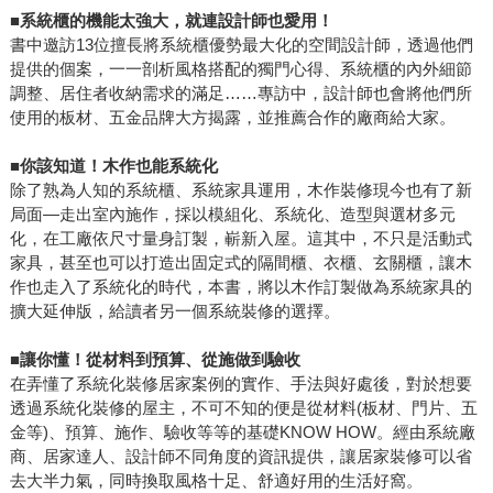
■
系統櫃的機能太強大，就連設計師也愛用！
書中邀訪13位擅長將系統櫃優勢最大化的空間設計師，透過他們
提供的個案，一一剖析風格搭配的獨門心得、系統櫃的內外細節
調整、居住者收納需求的滿足……專訪中，設計師也會將他們所
使用的板材、五金品牌大方揭露，並推薦合作的廠商給大家。
■
你該知道！木作也能系統化
除了熟為人知的系統櫃、系統家具運用，木作裝修現今也有了新
局面—走出室內施作，採以模組化、系統化、造型與選材多元
化，在工廠依尺寸量身訂製，嶄新入屋。這其中，不只是活動式
家具，甚至也可以打造出固定式的隔間櫃、衣櫃、玄關櫃，讓木
作也走入了系統化的時代，本書，將以木作訂製做為系統家具的
擴大延伸版，給讀者另一個系統裝修的選擇。
■
讓你懂！從材料到預算、從施做到驗收
在弄懂了系統化裝修居家案例的實作、手法與好處後，對於想要
透過系統化裝修的屋主，不可不知的便是從材料(板材、門片、五
金等)、預算、施作、驗收等等的基礎KNOW HOW。經由系統廠
商、居家達人、設計師不同角度的資訊提供，讓居家裝修可以省
去大半力氣，同時換取風格十足、舒適好用的生活好窩。