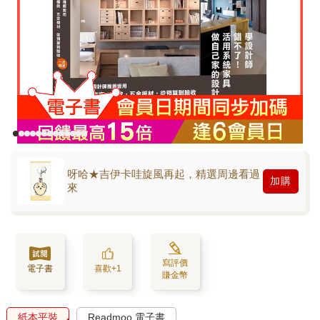
呀哈★吉伊卡哇旋風再起，精選周邊看過
加購
來
寫評價
電子書
喜歡+1
賺金幣
紙本平裝
Readmoo 電子書