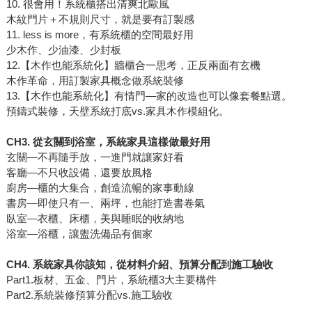
10. 很會用！系統櫃搭出清爽北歐風
木紋門片＋不規則尺寸，就是要有訂製感
11. less is more，有系統櫃的空間最好用
少木作、少油漆、少封板
12.【木作也能系統化】牆櫃合一思考，正反兩面有玄機
木作革命，用訂製家具概念做系統裝修
13.【木作也能系統化】有情門—家的改造也可以像套餐點選。
預鑄式裝修，天壁系統打底vs.家具木作模組化。
CH3. 從玄關到浴室，系統家具這樣做最好用
玄關—不再隨手放，一進門就讓家好看
客廳—不只收設備，還要放風格
廚房—櫃的大集合，創造流暢的家事動線
書房—即使只有一、兩坪，也能打造書卷氣
臥室—衣櫃、床櫃，美與睡眠的收納地
浴室—浴櫃，讓盥洗備品有個家
CH4. 系統家具你該知，從材料介紹、預算分配到施工驗收
Part1.板材、五金、門片，系統櫃3大主要構件
Part2.系統裝修預算分配vs.施工驗收