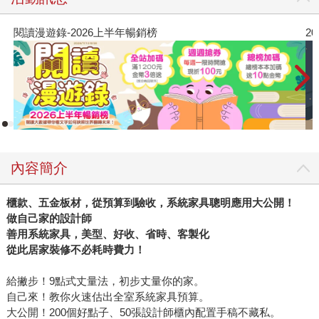
閱讀漫遊錄-2026上半年暢銷榜
2
內容簡介
櫃款、五金板材，從預算到驗收，系統家具聰明應用大公開！
做自己家的設計師
善用系統家具，美型、好收、省時、客製化
從此居家裝修不必耗時費力！
給撇步！9點式丈量法，初步丈量你的家。
自己來！教你火速估出全室系統家具預算。
大公開！200個好點子、50張設計師櫃內配置手稿不藏私。