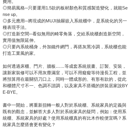
費用。
◎簡易風格─只要運用1.5款的板材顏色和質感製造變化，就能Se
nse up。
◎多元應用─將現成的MUJI抽屜嵌入系統櫃中，是系統化的另一
種表現手法。
◎打造新空間─看似無用的畸零角落，交給系統櫃創造新空間，
實用值無限延伸。
◎只要內系統桶身，外加鐵件網門，再搭灰黑冷調，系統櫃也能
打造工業風的家。
如何透過床櫃、門片、牆板……等成套系統規畫、訂製、安裝，
讓新家裝修可以不用灰塵滿室，可以不用癡癡等待漫長工程，並
將預算用在最關切刀口上，同時一體成形的、有形有款的，從此
和櫃體尺寸不一、色調不諧調，以及家具不搭襯的拼裝居家說BY
E-BYE。
書中一開始，將重新扭轉一般人對於系統櫃、系統家具的定義與
既有的觀念，並解答大多人對於系統家具的疑問，例如：使用系
統櫃、系統家具的好處？使用系統櫃真的有比木作較便宜嗎？系
統家具怎麼搭會更有變化？