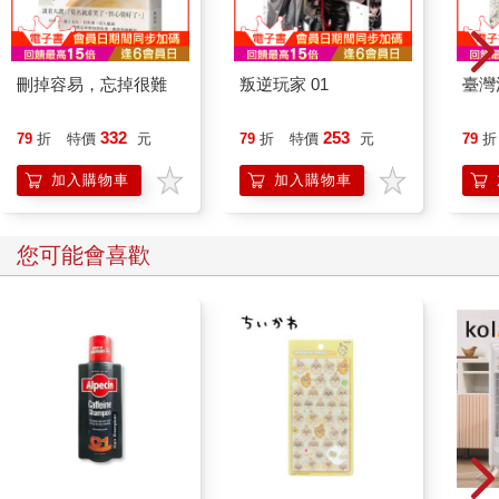
刪掉容易，忘掉很難
叛逆玩家 01
臺灣
332
253
79
折
特價
元
79
折
特價
元
79
折
加入購物車
加入購物車
您可能會喜歡