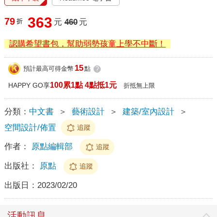
363
79
折
元
460
元
認購希望書包，幫助弱勢孩童上學不中斷！
15
預計最高可得金幣
點
?
100累1點 4點抵1元
HAPPY GO享
折抵無上限
分類：
中文書
＞
藝術設計
＞
建築/室內設計
＞
空間設計/佈置
追蹤
作者：
原點編輯部
追蹤
出版社：
原點
追蹤
出版日：
2023/02/20
活動訊息