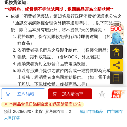
退換貨須知：
**提醒您，鑑賞期不等於試用期，退回商品須為全新狀態**
依據「消費者保護法」第19條及行政院消費者保護處公告之
「通訊交易解除權合理例外情事適用準則」，以下商品購買
後，除商品本身有瑕疵外，將不提供7天的猶豫期：
易於腐敗、保存期限較短或解約時即將逾期。（如：生
鮮食品）
會
依消費者要求所為之客製化給付。（客製化商品）
報紙、期刊或雜誌。（含MOOK、外文雜誌）
員
經消費者拆封之影音商品或電腦軟體。
非以有形媒介提供之數位內容或一經提供即為完成之線
日
上服務，經消費者事先同意始提供。（如：電子書、電
子雜誌、下載版軟體、虛擬商品…等）
已拆封之個人衛生用品。（如：內衣褲、刮鬍刀、除毛
立即結帳
加入購物車
刀…等）
※ 本商品會員日滿額金幣加碼回饋最高15倍
若非上列種類商品，均享有到貨7天的猶豫期（含例假
日）。
預計 2026/08/07 出貨
參考庫存量：2
預訂門市商品
門市庫存
大量採購
辦理退換貨時，商品（組合商品恕無法接受單獨退貨）必須
是您收到商品時的原始狀態（包含商品本體、配件、贈品、