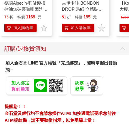
德國Alpecin-強健髮根
吉伊卡哇 BONBON
【Ko
控油無矽靈咖啡因洗髮
DROP 貼紙 立體貼紙
大廈扇
凝露375ml/瓶-C1強健
水晶貼紙 手帳貼 裝飾
1169
195
73
折
特價
元
51
折
特價
元
1250
髮根(護髮洗髮精/男士
貼紙 手機貼紙 小八貓
調理頭皮洗髮液/0矽靈
兔兔 Chiikawa
加入購物車
加入購物車
滋潤洗頭髮水/一般髮
質適用)
訂購/退換貨須知
加入金石堂 LINE 官方帳號『完成綁定』，隨時掌握出貨動
態：
提醒您！！
金石堂及銀行均不會請您操作ATM! 如接獲電話要求您前往
ATM提款機，請不要聽從指示，以免受騙上當！