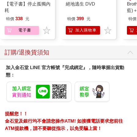
【電子書】停止孤獨內
絕地逃生 DVD
Brot
耗
藍)＋
綠)
338
399
特價
元
特價
元
特價
帶組
電子書
加入購物車
訂購/退換貨須知
加入金石堂 LINE 官方帳號『完成綁定』，隨時掌握出貨動
態：
提醒您！！
金石堂及銀行均不會請您操作ATM! 如接獲電話要求您前往
ATM提款機，請不要聽從指示，以免受騙上當！