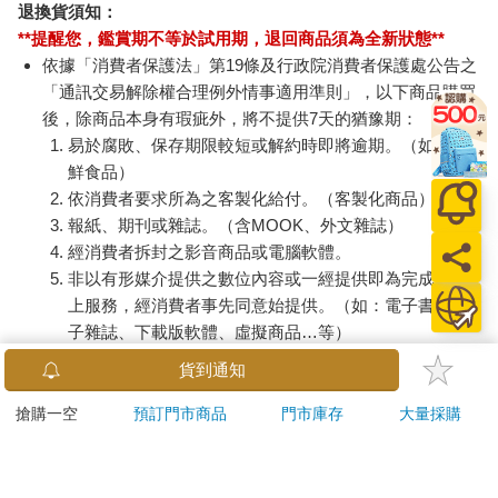
退換貨須知：
**提醒您，鑑賞期不等於試用期，退回商品須為全新狀態**
依據「消費者保護法」第19條及行政院消費者保護處公告之
「通訊交易解除權合理例外情事適用準則」，以下商品購買
後，除商品本身有瑕疵外，將不提供7天的猶豫期：
易於腐敗、保存期限較短或解約時即將逾期。（如：生
鮮食品）
依消費者要求所為之客製化給付。（客製化商品）
報紙、期刊或雜誌。（含MOOK、外文雜誌）
經消費者拆封之影音商品或電腦軟體。
非以有形媒介提供之數位內容或一經提供即為完成之線
上服務，經消費者事先同意始提供。（如：電子書、電
子雜誌、下載版軟體、虛擬商品…等）
已拆封之個人衛生用品。（如：內衣褲、刮鬍刀、除毛
貨到通知
刀…等）
若非上列種類商品，均享有到貨7天的猶豫期（含例假
搶購一空
預訂門市商品
門市庫存
大量採購
日）。
辦理退換貨時，商品（組合商品恕無法接受單獨退貨）必須
是您收到商品時的原始狀態（包含商品本體、配件、贈品、