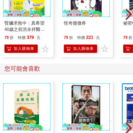
腎臟求救中：真希望
怪奇微微疼
祕密
40歲之前洪永祥醫師
就告訴我這些事
379
221
79
折
特價
元
79
折
特價
元
79
折
加入購物車
加入購物車
您可能會喜歡