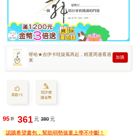
呀哈★吉伊卡哇旋風再起，精選周邊看過
加購
來
寫評價
喜歡+1
賺金幣
361
95
折
元
380
元
認購希望書包，幫助弱勢孩童上學不中斷！