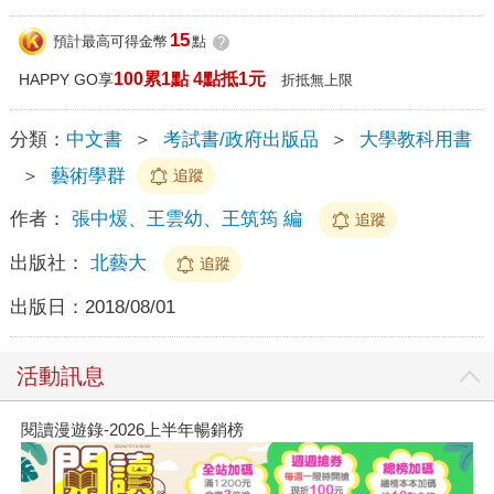
15
預計最高可得金幣
點
?
100累1點 4點抵1元
HAPPY GO享
折抵無上限
分類：
中文書
＞
考試書/政府出版品
＞
大學教科用書
＞
藝術學群
追蹤
作者：
張中煖、王雲幼、王筑筠 編
追蹤
出版社：
北藝大
追蹤
出版日：
2018/08/01
活動訊息
閱讀漫遊錄-2026上半年暢銷榜