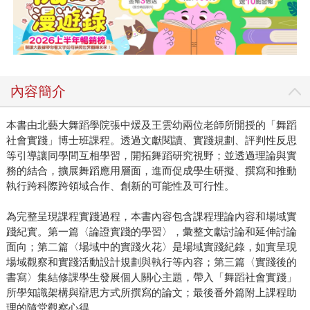
內容簡介
本書由北藝大舞蹈學院張中煖及王雲幼兩位老師所開授的「舞蹈
社會實踐」博士班課程。透過文獻閱讀、實踐規劃、評判性反思
等引導讓同學間互相學習，開拓舞蹈研究視野；並透過理論與實
務的結合，擴展舞蹈應用層面，進而促成學生研擬、撰寫和推動
執行跨科際跨領域合作、創新的可能性及可行性。
為完整呈現課程實踐過程，本書內容包含課程理論內容和場域實
踐紀實。第一篇〈論證實踐的學習〉，彙整文獻討論和延伸討論
面向；第二篇〈場域中的實踐火花〉是場域實踐紀錄，如實呈現
場域觀察和實踐活動設計規劃與執行等內容；第三篇〈實踐後的
書寫〉集結修課學生發展個人關心主題，帶入「舞蹈社會實踐」
所學知識架構與辯思方式所撰寫的論文；最後番外篇附上課程助
理的隨堂觀察心得。