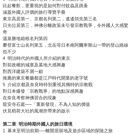
比起餐飲，更重視的是如何對付蚊蟲及跳蚤
涵蓋外國人評價的旅行導覽手冊
東京高居第一、京都名列第二，遙遙領先第三名
日光位居第三，神佛分離政策未引發宗教戰爭，令外國人大感驚
奇
溫泉勝地箱根名列第四
攀登富士山名列第五，北岳等日本南阿爾卑斯山一帶的登山路線
也不少
4 明治時代的外國人所介紹的東京
對前政權的城塞及墓地大感興趣
對西洋建築不屑一顧
推薦的東京餐廳都是江戶時代開業的老字號
5 介紹京都及奈良時特別重視其獨特的宗教觀
對日本爆發「宗教戰爭」的地點深感興趣
在奈良考察神佛習合的現象
龍安寺石庭──「重新發現」不為人知的價值
伏見稻荷大社的風潮所帶來的啟示
第二章 明治時期外國人的旅日環境
1 幕末至明治前期──離開居留地及遊步區域的探險之旅