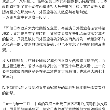
就是二○一八年夏天。當時造訪日本的外國旅客仍持續增加，日本
政府還打出了在十多年內讓旅客人數倍增的目標，當時多數人都
認為至少在那幾年內，外國旅客的人數必然有增無減。
不過第八章中有這麼一段話：
「即便日本政府大力推動觀光立國、今後訪日外國旅客確實持續
增加，肯定仍會有某些時期、某些業界或某些地區面臨旅客減少
的情況。只要是以訪日外國旅客為對象的商業行為，就絕對不能
忽視這一點，雖然無須戰戰兢兢，但也不能忘了危機的預防及應
變。」
沒人料想得到，訪日外國旅客減少的浪潮竟然來得這麼突然，而
且規模這麼大。若以本書所探討的一百五十年歷史來看，上一次
發生如此嚴峻的狀況是在第二次世界大戰時期，也就是大約七十
五年前。
以下就讓我們大致爬梳近年新冠肺炎的流行對日本觀光產業造成
的衝擊。
二○一九年十二月，中國的武漢市出現了原因不明的病毒性肺炎病
例，而且開始向外蔓延。儘管日本的新聞媒體以頗大的篇幅報導