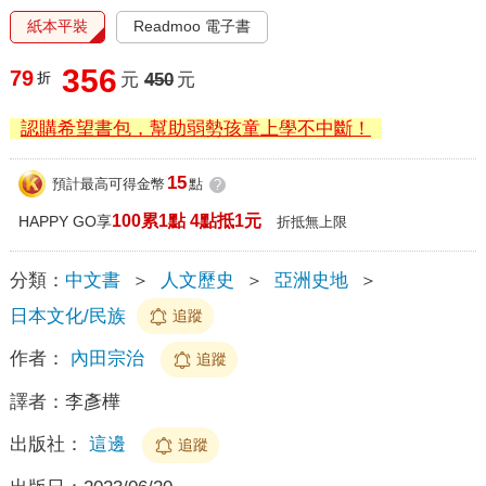
紙本平裝
Readmoo 電子書
356
79
折
元
450
元
認購希望書包，幫助弱勢孩童上學不中斷！
15
預計最高可得金幣
點
?
100累1點 4點抵1元
HAPPY GO享
折抵無上限
分類：
中文書
＞
人文歷史
＞
亞洲史地
＞
日本文化/民族
追蹤
作者：
內田宗治
追蹤
譯者：
李彥樺
出版社：
這邊
追蹤