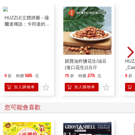
HUZZLE立體拼圖－薩
穎寶油炸鹽花生/油豆
HU
爾達傳說：卡邦達的告
(進口花生)1台斤
_Cas
示牌_Addison Sign
585
275
9
折
特價
元
75
折
特價
元
9
折
加入購物車
加入購物車
您可能會喜歡