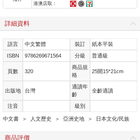
港澳店取：
詳細資料
語言
中文繁體
裝訂
紙本平裝
ISBN
9786269671564
分級
普通級
商品規
頁數
320
25開15*21cm
格
適讀年
出版地
台灣
全齡適讀
齡
注音
級別
中文書
＞
人文歷史
＞
亞洲史地
＞
日本文化/民族
商品評價