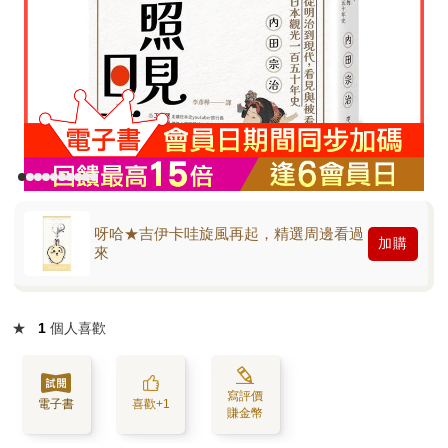
呀哈★吉伊卡哇旋風再起，精選周邊看過
加購
來
★
1
個人喜歡
寫評價
電子書
喜歡+1
賺金幣