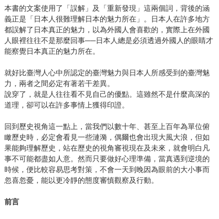
本書的文案使用了「誤解」及「重新發現」這兩個詞，背後的涵
義正是「日本人很難理解日本的魅力所在」。日本人在許多地方
都誤解了日本真正的魅力，以為外國人會喜歡的，實際上在外國
人眼裡往往不是那麼回事──日本人總是必須透過外國人的眼睛才
能察覺日本真正的魅力所在。
就好比臺灣人心中所認定的臺灣魅力與日本人所感受到的臺灣魅
力，兩者之間必定有著若干差異。
說穿了，就是人往往看不見自己的優點。這雖然不是什麼高深的
道理，卻可以在許多事情上獲得印證。
回到歷史視角這一點上，當我們以數十年、甚至上百年為單位俯
瞰歷史時，必定會看見一些漣漪，偶爾也會出現大風大浪，但如
果能夠理解歷史，站在歷史的視角審視現在及未來，就會明白凡
事不可能都盡如人意。然而只要做好心理準備，當真遇到逆境的
時候，便比較容易思考對策，不會一天到晚因為眼前的大小事而
忽喜忽憂，能以更冷靜的態度審慎觀察及行動。
前言