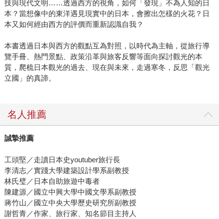
技與現代文明……透過西方的視角，如何「發現」不為人知的日
本？當想像中的東洋遇見現實中的日本，會擦出怎樣的火花？日
本又如何經由西方的評價而重新認識自我？
本書透過日本與西方的觀點互為對照，以時代為主軸，從旅行導
覽手冊、熱門景點、政策沿革與旅客反響等面向探討觀光的本
質，爬梳日本觀光的過去、現在與未來，走過寒冬，反思「觀光
立國」的真諦。
名人推薦
誠摯推薦
工頭堅／走讀日本史youtuber旅行長
李清志／實踐大學建築設計學系副教授
林氏璧／日本自助旅遊中毒者
陳建源／國立中興大學中國文學系副教授
蔣竹山／國立中央大學歷史研究所副教授
謝哲青／作家、旅行家、知名節目主持人