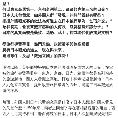
息？
何以東京高居第一、京都名列第二，遙遙領先第三名的日光？
日本人未曾留意、由外國人所「發現」的熱門景點有哪些？
招攬外國觀光客的做法為何過去在日本被抨擊為「乞丐外交」？
昭和初期，會被東照宮感動的人何以「沒資格當知識分子」？
日本的真實面貌是藝妓、花魁、武士，抑或現代化設施與文明？
從旅行導覽手冊、熱門景點、政策沿革與旅客反響
爬梳日本觀光的過去、現在與未來，
走過寒冬，反思「觀光立國」的真諦！
明治以降，美好而神祕的日本便已吸引許多西方人的目光，在當
時的旅行導覽手冊中，東京、京都、日光、箱根等都是名列前茅
的旅遊勝地，西方人發掘上高地、打造中禪寺湖避暑勝地；日本
人則創立喜賓會，提出改善旅日環境的方針，揭開了日本觀光旅
遊的序幕。
然而，外國人到日本想看的究竟是什麼？日本人想讓外國人看見
的又是什麼？150年來，兩者之間似乎存在著相當程度的落差，西
方人往往期待看到古老而傳統的日本，日本人卻意圖展現先進科