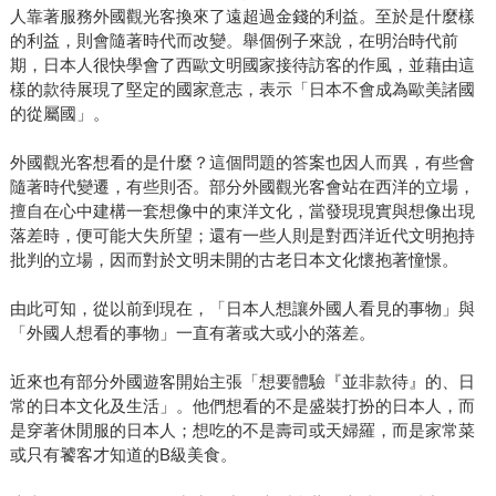
人靠著服務外國觀光客換來了遠超過金錢的利益。至於是什麼樣
的利益，則會隨著時代而改變。舉個例子來說，在明治時代前
期，日本人很快學會了西歐文明國家接待訪客的作風，並藉由這
樣的款待展現了堅定的國家意志，表示「日本不會成為歐美諸國
的從屬國」。
外國觀光客想看的是什麼？這個問題的答案也因人而異，有些會
隨著時代變遷，有些則否。部分外國觀光客會站在西洋的立場，
擅自在心中建構一套想像中的東洋文化，當發現現實與想像出現
落差時，便可能大失所望；還有一些人則是對西洋近代文明抱持
批判的立場，因而對於文明未開的古老日本文化懷抱著憧憬。
由此可知，從以前到現在，「日本人想讓外國人看見的事物」與
「外國人想看的事物」一直有著或大或小的落差。
近來也有部分外國遊客開始主張「想要體驗『並非款待』的、日
常的日本文化及生活」。他們想看的不是盛裝打扮的日本人，而
是穿著休閒服的日本人；想吃的不是壽司或天婦羅，而是家常菜
或只有饕客才知道的B級美食。