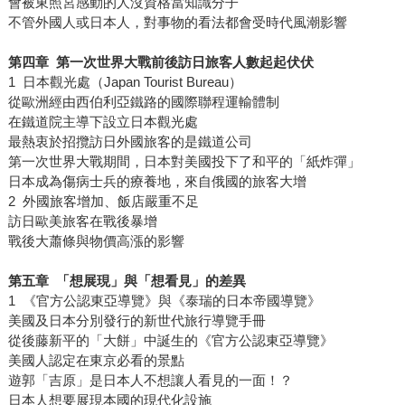
會被東照宮感動的人沒資格當知識分子
不管外國人或日本人，對事物的看法都會受時代風潮影響
第四章 第一次世界大戰前後訪日旅客人數起起伏伏
1 日本觀光處（Japan Tourist Bureau）
從歐洲經由西伯利亞鐵路的國際聯程運輸體制
在鐵道院主導下設立日本觀光處
最熱衷於招攬訪日外國旅客的是鐵道公司
第一次世界大戰期間，日本對美國投下了和平的「紙炸彈」
日本成為傷病士兵的療養地，來自俄國的旅客大增
2 外國旅客增加、飯店嚴重不足
訪日歐美旅客在戰後暴增
戰後大蕭條與物價高漲的影響
第五章 「想展現」與「想看見」的差異
1 《官方公認東亞導覽》與《泰瑞的日本帝國導覽》
美國及日本分別發行的新世代旅行導覽手冊
從後藤新平的「大餅」中誕生的《官方公認東亞導覽》
美國人認定在東京必看的景點
遊郭「吉原」是日本人不想讓人看見的一面！？
日本人想要展現本國的現代化設施