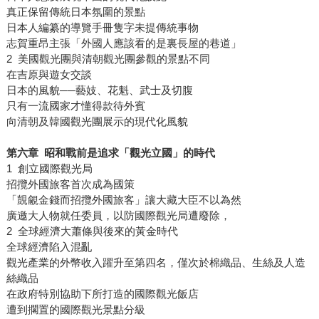
真正保留傳統日本氛圍的景點
日本人編纂的導覽手冊隻字未提傳統事物
志賀重昂主張「外國人應該看的是裏長屋的巷道」
2 美國觀光團與清朝觀光團參觀的景點不同
在吉原與遊女交談
日本的風貌──藝妓、花魁、武士及切腹
只有一流國家才懂得款待外賓
向清朝及韓國觀光團展示的現代化風貌
第六章 昭和戰前是追求「觀光立國」的時代
1 創立國際觀光局
招攬外國旅客首次成為國策
「覬覦金錢而招攬外國旅客」讓大藏大臣不以為然
廣邀大人物就任委員，以防國際觀光局遭廢除，
2 全球經濟大蕭條與後來的黃金時代
全球經濟陷入混亂
觀光產業的外幣收入躍升至第四名，僅次於棉織品、生絲及人造
絲織品
在政府特別協助下所打造的國際觀光飯店
遭到擱置的國際觀光景點分級