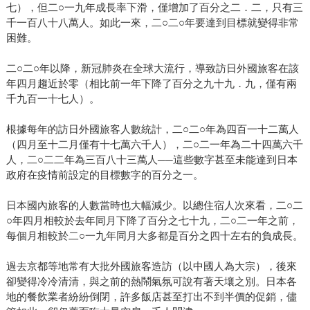
七），但二○一九年成長率下滑，僅增加了百分之二．二，只有三
千一百八十八萬人。如此一來，二○二○年要達到目標就變得非常
困難。
二○二○年以降，新冠肺炎在全球大流行，導致訪日外國旅客在該
年四月趨近於零（相比前一年下降了百分之九十九．九，僅有兩
千九百一十七人）。
根據每年的訪日外國旅客人數統計，二○二○年為四百一十二萬人
（四月至十二月僅有十七萬六千人），二○二一年為二十四萬六千
人，二○二二年為三百八十三萬人──這些數字甚至未能達到日本
政府在疫情前設定的目標數字的百分之一。
日本國內旅客的人數當時也大幅減少。以總住宿人次來看，二○二
○年四月相較於去年同月下降了百分之七十九，二○二一年之前，
每個月相較於二○一九年同月大多都是百分之四十左右的負成長。
過去京都等地常有大批外國旅客造訪（以中國人為大宗），後來
卻變得冷冷清清，與之前的熱鬧氣氛可說有著天壤之別。日本各
地的餐飲業者紛紛倒閉，許多飯店甚至打出不到半價的促銷，儘