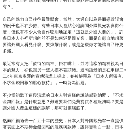
是：「日本的魅力到底在哪裡？有什麼優點是日本這個國家所獨
有？」
自己的魅力自己往往最難體會，當然，太過自以為是而導致誤會
的例子也不在少數。有些日本人會貼心地詢問外國觀光客喜歡什
麼，但也有不少人會自作聰明地認定「這就是外國人要的」。許
多日本人心裡所想的並不是如何滿足觀光客，而是自顧自地想著
要讓外國人看見什麼、要炫耀什麼，或是怎麼做才能讓自己賺更
多錢。
最近常有人把「款待的精神」掛在嘴上，並將這樣的精神視為日
本的魅力，卻也讓另一些人摸不著頭緒。這句話最初是在申辦二○
二○年東京奧運的宣傳演講上提出，並被解釋為「日本人所獨有、
不求金錢回報的貼心款待」，一時蔚為話題。
不少當初聽了這段演講的日本人對這樣的說法感到納悶，「不求
金錢回報」是什麼意思？難道要我們免費提供各種服務嗎？要是
讓外國人產生這樣的誤解，那可就傷腦筋了。
然而回顧過去一百五十年的歷史，日本人對外國觀光客一直提供
著表面上不期待金錢回報的服務與款待，說得更明白一點，日本