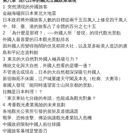
第八章 現代日本的觀光立國政策環境
1 突然湧現的外國旅客
金融海嘯與日本東北大地震
日本政府將外國旅客人數的目標從兩千五百萬人上修至四千萬人
中、韓、臺、港的旅客占了全體的百分之七十五
2 「為什麼是那裡？」──外國人所「發現」的現代觀光景點
外國人最喜愛的日本觀光景點排名
因外國人而變得熱鬧的伏見稻荷大社，以及眾多歐美人造訪的廣
島和平紀念資料館
3 東京的大自然對外國人極具吸引力？
傳統文化與大自然，外國人想看的是哪一邊？
不管過去或現在，日本的大自然都深深吸引外國人
新宿御苑不休園，江戶城重建天守閣及本丸（松廊、大奧等）
泰國人發現「能同時遙望富士山與京都的景點」
拉麵是日本料理！？
「東京車站七分鐘的奇蹟」也能成為觀光對象？
4 考量觀光產業風險的未來規劃
各地觀光公害所引發的規矩及道德議題
戰爭、恐怖攻擊、傳染病讓觀光產業陷入危機
中國政府限制中國人前往韓國
中國旅客暴增是雙面刃