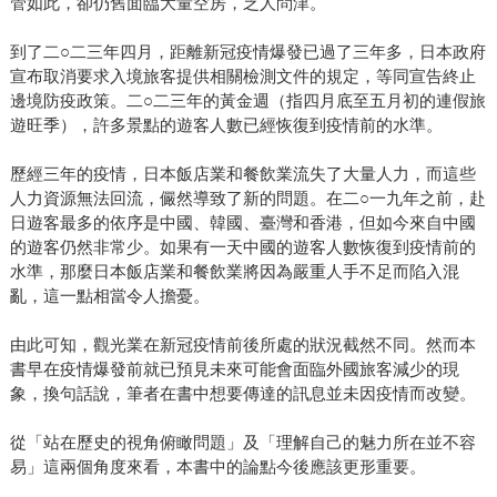
管如此，卻仍舊面臨大量空房，乏人問津。
到了二○二三年四月，距離新冠疫情爆發已過了三年多，日本政府
宣布取消要求入境旅客提供相關檢測文件的規定，等同宣告終止
邊境防疫政策。二○二三年的黃金週（指四月底至五月初的連假旅
遊旺季），許多景點的遊客人數已經恢復到疫情前的水準。
歷經三年的疫情，日本飯店業和餐飲業流失了大量人力，而這些
人力資源無法回流，儼然導致了新的問題。在二○一九年之前，赴
日遊客最多的依序是中國、韓國、臺灣和香港，但如今來自中國
的遊客仍然非常少。如果有一天中國的遊客人數恢復到疫情前的
水準，那麼日本飯店業和餐飲業將因為嚴重人手不足而陷入混
亂，這一點相當令人擔憂。
由此可知，觀光業在新冠疫情前後所處的狀況截然不同。然而本
書早在疫情爆發前就已預見未來可能會面臨外國旅客減少的現
象，換句話說，筆者在書中想要傳達的訊息並未因疫情而改變。
從「站在歷史的視角俯瞰問題」及「理解自己的魅力所在並不容
易」這兩個角度來看，本書中的論點今後應該更形重要。