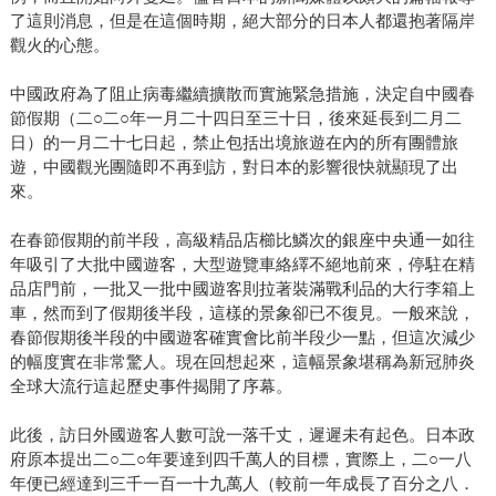
了這則消息，但是在這個時期，絕大部分的日本人都還抱著隔岸
觀火的心態。
中國政府為了阻止病毒繼續擴散而實施緊急措施，決定自中國春
節假期（二○二○年一月二十四日至三十日，後來延長到二月二
日）的一月二十七日起，禁止包括出境旅遊在內的所有團體旅
遊，中國觀光團隨即不再到訪，對日本的影響很快就顯現了出
來。
在春節假期的前半段，高級精品店櫛比鱗次的銀座中央通一如往
年吸引了大批中國遊客，大型遊覽車絡繹不絕地前來，停駐在精
品店門前，一批又一批中國遊客則拉著裝滿戰利品的大行李箱上
車，然而到了假期後半段，這樣的景象卻已不復見。一般來說，
春節假期後半段的中國遊客確實會比前半段少一點，但這次減少
的幅度實在非常驚人。現在回想起來，這幅景象堪稱為新冠肺炎
全球大流行這起歷史事件揭開了序幕。
此後，訪日外國遊客人數可說一落千丈，遲遲未有起色。日本政
府原本提出二○二○年要達到四千萬人的目標，實際上，二○一八
年便已經達到三千一百一十九萬人（較前一年成長了百分之八．