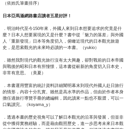
（依姓氏筆畫排序）
日本亞馬遜網路書店讀者五星好評！
．明治時代至今150年來，外國人來到日本想要追求的究竟是什
麼？日本人想要展現的又是什麼？書中從「魅力的落差」與外國
人「重新發現」日本等角度切入，俯瞰近現代的日本觀光旅遊
史，是思索觀光的未來時必讀的一本書。（yukio）
．雖然我對現代的觀光旅行沒有太大興趣，卻對戰前的日本帝國
與戰後的昭和日本有所憧憬，這本書從嶄新的角度切入日本史，
非常有意思。（美夏）
．本書運用豐富的統計資料詳細闡明幕末到現代外國人赴日旅行
的情形，內容十分扎實。雖然是高水準的作品，但由於作者本身
擔任過旅行導覽手冊的總編輯，因此讀來一點也不艱澀，可以一
口氣讀完。（koyama_y）
．透過本書的歷史視角可以了解日本觀光的沿革與發展，但並非
從中獲得實務經驗，而是藉由觀照歷史，進一步思考未來日本觀