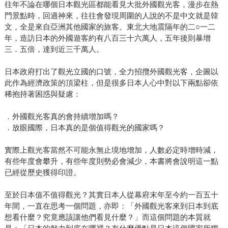
往年不論在哪個日本觀光區都能看見大批外國觀光客，漫步在熱
門景點時，回過神來，往往會發現周圍的人說的不是中文就是韓
文，全是來自亞洲其他國家的旅客。東北大地震隔年的二○一二
年，造訪日本的外國遊客約有八百三十六萬人，五年後則暴增
三．五倍，達到近三千萬人。
日本政府打出了觀光立國的口號，全力招攬外國觀光客，企圖以
此作為經濟政策的頂梁柱，但是很多日本人心中對以下兩點卻依
稀抱持著困惑與疑慮：
．外國觀光客真的會持續增加嗎？
．放眼國際，日本真的是個值得觀光的國家嗎？
實際上觀光客當然不可能永無止境地增加，人數必定時增時減，
有些年度會攀升，有些年度則勢必會減少，本書將會說明這一點
已經從歷史獲得印證。
至於日本值不值得觀光？其實日本人從幕府末年至今約一百五十
年間，一直在思考一個問題，亦即：「外國觀光客來到日本到底
想看什麼？究竟應該讓他們看見什麼？」而這個問題的本質就