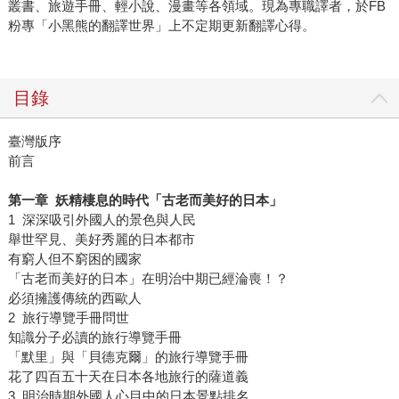
叢書、旅遊手冊、輕小說、漫畫等各領域。現為專職譯者，於FB
粉專「小黑熊的翻譯世界」上不定期更新翻譯心得。
目錄
臺灣版序
前言
第一章 妖精棲息的時代「古老而美好的日本」
1 深深吸引外國人的景色與人民
舉世罕見、美好秀麗的日本都市
有窮人但不窮困的國家
「古老而美好的日本」在明治中期已經淪喪！？
必須擁護傳統的西歐人
2 旅行導覽手冊問世
知識分子必讀的旅行導覽手冊
「默里」與「貝德克爾」的旅行導覽手冊
花了四百五十天在日本各地旅行的薩道義
3 明治時期外國人心目中的日本景點排名