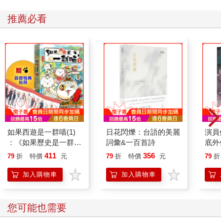
推薦必看
如果西遊是一群喵(1)
日花閃爍：台語的美麗
演員
：《如果歷史是一群
詞彙&一百首詩
底外
喵》作者最新力作，附
411
356
79
折
特價
元
79
折
特價
元
79
折
【首卷特典】拉頁
加入購物車
加入購物車
您可能也需要