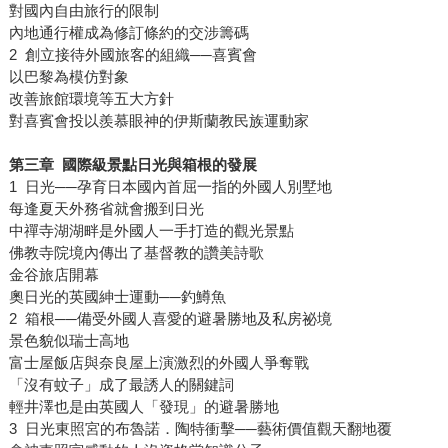
對國內自由旅行的限制
內地通行權成為修訂條約的交涉籌碼
2 創立接待外國旅客的組織──喜賓會
以巴黎為模仿對象
改善旅館環境等五大方針
對喜賓會投以羨慕眼神的伊斯蘭教民族運動家
第三章 國際級景點日光與箱根的發展
1 日光──孕育日本國內首屈一指的外國人別墅地
每逢夏天外務省就會搬到日光
中禪寺湖湖畔是外國人一手打造的觀光景點
佛教寺院境內傳出了基督教的讚美詩歌
金谷旅店開幕
奧日光的英國紳士運動──釣鱒魚
2 箱根──備受外國人喜愛的避暑勝地及私房祕境
景色貌似瑞士高地
富士屋飯店與奈良屋上演激烈的外國人爭奪戰
「沒有蚊子」成了最誘人的關鍵詞
輕井澤也是由英國人「發現」的避暑勝地
3 日光東照宮的布魯諾．陶特衝擊──藝術價值觀天翻地覆