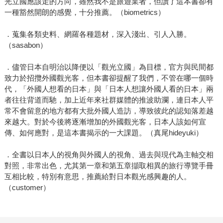
光立國應該走的方向，雖然我不是旅遊業者，但讀了這本書卻有
一種豁然開朗的感覺，十分推薦。（biometrics）
．蒐集各類史料、網羅各種題材，深入淺出、引人入勝。
（sasabon）
．儘管日本自明治以降便以「觀光立國」為目標，官方與民間都
致力於招攬外國觀光客，但本書卻提醒了我們，不管在哪一個時
代，「外國人想看的日本」與「日本人想讓外國人看的日本」兩
者往往背道而馳，加上近年來社群媒體的推波助瀾，連日本人平
常不會留意的地方都有大批外國人造訪，導致彼此的認知落差越
來越大。對於今後將逐漸增加的外國觀光客，日本人該如何宣
傳、如何應對，是這本書揭示的一大課題。（真尾hideyuki）
．全書以日本人的視角與外國人的視角、過去與現代為主軸交相
對照，非常出色，尤其第一章和第五章擷取相異的旅行導覽手冊
互相比較，特別有意思，推薦給對日本觀光感興趣的人。
（customer）