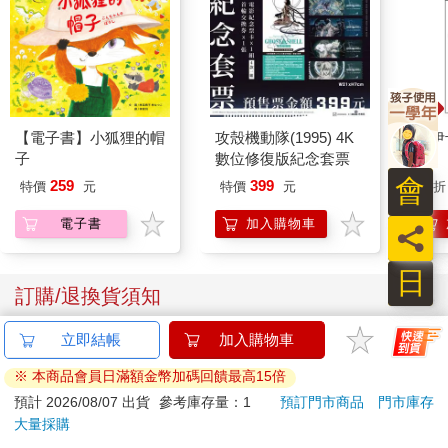
【電子書】小狐狸的帽
攻殼機動隊(1995) 4K
吉伊
子
數位修復版紀念套票
會
259
399
特價
元
特價
元
96
折
電子書
加入購物車
員
日
訂購/退換貨須知
立即結帳
加入購物車
加入金石堂 LINE 官方帳號『完成綁定』，隨時掌握出貨動
態：
※ 本商品會員日滿額金幣加碼回饋最高15倍
預計 2026/08/07 出貨
參考庫存量：1
預訂門市商品
門市庫存
大量採購