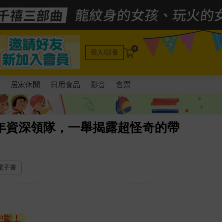
0
登入/註冊
電
居家休閒
日用食品
影音
售票
年資深領隊，一舉揭露超怪奇的帶
 電子書
中斷！