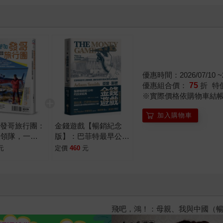
優惠時間：2026/07/10 ~2
優惠組合價：
75
折
特
※實際價格依購物車結
加入購物車
加發哥旅行團：
金錢遊戲【暢銷紀念
深領隊，一舉
版】：巴菲特最早公開
怪奇的帶團真人
推薦，透析投資市場本
元
定價
460
元
質的永恆經典
飛吧，鴻！：母親、我與中國（暢