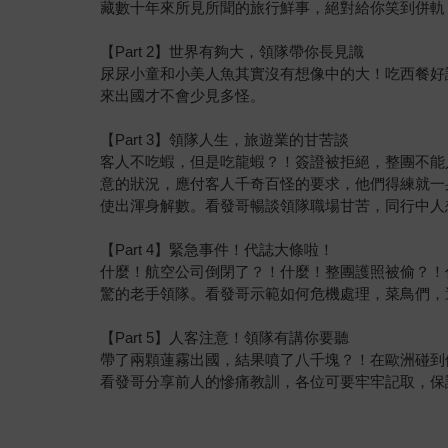
藏數十年來所見所聞的旅行鮮事，絕對給你笑到併軌
【Part 2】世界有夠大，領隊帶你長見識
尿尿小童和小美人魚其實沒有想像中的大！吃西餐好
來出國才不會少見多怪。
【Part 3】領隊人生，旅遊業的甘苦談
客人不吃蝦，但是吃龍蝦？！簽證被拒絕，整團不能
意的狀況，應付客人千奇百怪的要求，他們得練就一
使出渾身解數。看發哥暢談領隊職場甘苦，同行中人
【Part 4】緊急事件！代誌大條啦！
什麼！航空公司倒閉了？！什麼！整團護照被偷？！
驚的老手領隊。看發哥示範如何危機處理，菜鳥們，
【Part 5】人客注意！領隊有講你要聽
帶了兩顆蓮霧出國，結果噴了八千塊？！在歐洲碰到
看發哥分享前人的慘痛教訓，各位可要牢牢記取，保