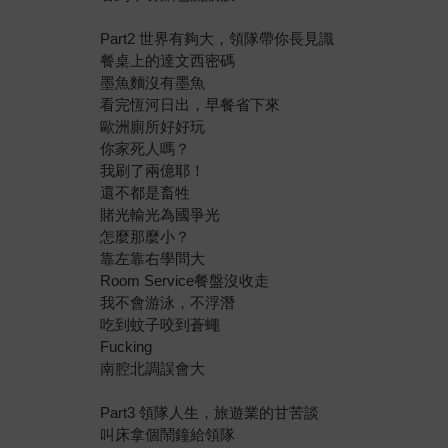
Part2 世界有夠大，領隊帶你長見識
餐桌上的達文西密碼
墨魚麵沒有墨魚
看完恆河日出，早餐省下來
歐洲廁所好好玩
你家死人嗎？
我刷了兩億耶！
還不都是畜牲
賭光輸光為國爭光
怎麼那麼小？
靠左靠右學問大
Room Service餐盤沒收走
我不會游泳，不浮潛
吃到蚊子咬到蒼蠅
Fucking
南腔北調誤會大
Part3 領隊人生，旅遊業的甘苦談
叫床拿個鬧鐘給領隊