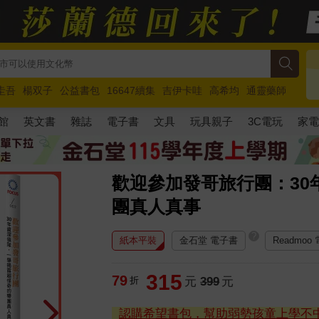
圭吾
楊双子
公益書包
16647續集
吉伊卡哇
高希均
通靈藥師
路邊攤新作
馬斯克
玩具總動員5
超慢跑
館
英文書
雜誌
電子書
文具
玩具親子
3C電玩
家
歡迎參加發哥旅行團：30
團真人真事
?
紙本平裝
金石堂 電子書
Readmoo
315
79
折
元
399
元
認購希望書包，幫助弱勢孩童上學不