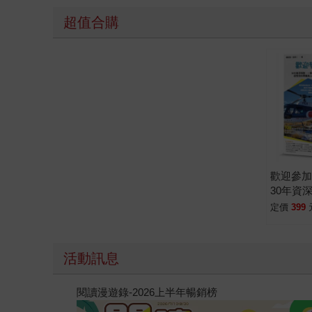
超值合購
歡迎參
30年資
揭露超
定價
399
真事
活動訊息
閱讀漫遊錄-2026上半年暢銷榜