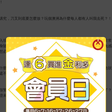
！
講究，刀叉到底要怎麼放？玩個澳洲為什麼每人都有人叫我去死？！
入境？！行程結束後客人不見了？！人人都羨慕旅行社領隊可可常常
身隨機應變、八面玲瓏的本事。當然偶爾也有出槌的時候，也難免感
想必心有戚戚，一般旅客也能一窺領隊帶團的幕後花絮。
什麼！客人被搶劫了？！帶團帶久了，難免會遇上措手不及的緊急狀
還不趕快拿出筆記？
假警察，結果錢包變扁了？！在旅館引發火災警報，結果被求償了？
證未來的行程都能順順利利！