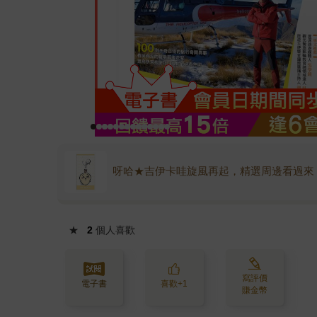
呀哈★吉伊卡哇旋風再起，精選周邊看過來
★
2
個人喜歡
寫評價
電子書
喜歡+1
賺金幣