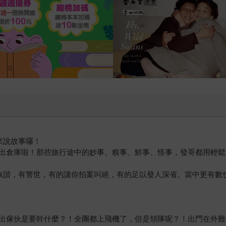
來說故事囉！
出倉庫啦！那些旅行途中的妙事、糗事、鮮事、怪事，發哥都用輕鬆
有詼諧，有警世，有的讓你拍案叫絕，有的足以發人深省。當中更有數
出傢伙是要幹什麼？！全團都上飛機了，但是領隊呢？！出門在外難