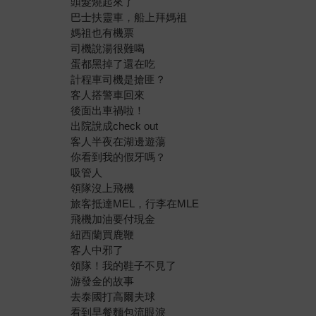
頭髮燒起來了
巴士扶靈車，船上拜媽祖
媽祖也有機票
司機說湯很難喝
蛋都黑掉了還在吃
計程車司機是搶匪？
客人搭警車回來
後面出車禍啦！
出院說成check out
客人半夜在湖邊遊蕩
你看到我的假牙嗎？
吸管人
領隊沒上飛機
旅客抵達MEL，行李在MLE
飛機加油要付現金
紐西蘭買鹿鞭
客人中邪了
領隊！我的鞋子不見了
游發金的故事
去泰國打高爾夫球
看到早餐麵包流眼淚