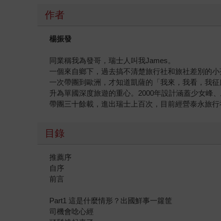
作者
楊振發
同業稱我為發哥，瑞士人叫我James。
一個來自鄉下，過去搞不清楚旅行社和旅社差別的小
一次帶團到歐洲，才知道凱薩的「我來，我看，我征
升為單國深度旅遊的重心。2000年設計涵蓋少女
帶團三十餘載，進出瑞士上百次，目前經營泰永旅行
目錄
推薦序
自序
前言
Part1 這是什麼情形？出國鮮事一籮筐
司機會唸心經