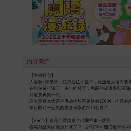
內容簡介
【本書特色】
人客啊~來來來，快找個位子坐下，旅遊達人發哥要
在旅遊業打滾三十多年的發哥，私藏的故事多到要滿
到還要再笑一次。
這次發哥為大家準備的小故事足足有100則，內容
旅行團時一定更能體會領隊們的用心良苦。
【Part 1】這是什麼情形？出國鮮事一籮筐
看場秀結果頭髮燒起來了？！計程車司機從後車廂拿