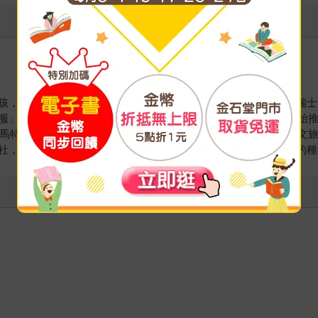
孩，兩手空空到異鄉打拼，誤打誤撞進入旅遊業，因緣湊巧愛上瑞士。
服」的氣勢，也領略到瑞士之美，呼吸到天使的空氣；1995年開始
峰、馬特洪峰和白朗峰於一體的行程，成為國內最具高度與深度的人文
社，閒暇時間寫寫心得，常應邀演講、廣播電視節目，分享瑞士的種