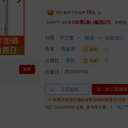
15
預計最高可得金幣
點
?
100累1點 4點抵1元
HAPPY GO享
折抵無
分類：
中文書
＞
旅遊
＞
旅遊遊記
作者：
楊振發
追蹤
?
出版社：
墨刻
追蹤
?
加購
出版日：
2024/07/04
立即結帳
加入購物車
※ 本商品會員日滿額金幣加碼回饋最高15倍
預計 2026/08/08 出貨
參考庫存量：1
預訂