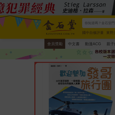
國中自修評量
東野
唯紅花綻放
奧德賽
會員獎勵
中文書
動漫ACG
親子