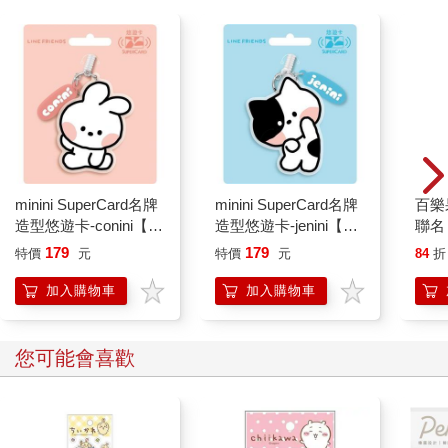
minini SuperCard名牌
minini SuperCard名牌
百樂果
造型悠遊卡-conini【受
造型悠遊卡-jenini【受
聯名
託代銷】
託代銷】
179
179
特價
元
特價
元
84
折
加入購物車
加入購物車
您可能會喜歡