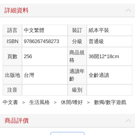
詳細資料
語言
中文繁體
裝訂
紙本平裝
ISBN
9786267458273
分級
普通級
商品規
頁數
256
36開12*18cm
格
適讀年
出版地
台灣
全齡適讀
齡
注音
級別
中文書
＞
生活風格
＞
休閒/嗜好
＞
數獨/數字遊戲
商品評價