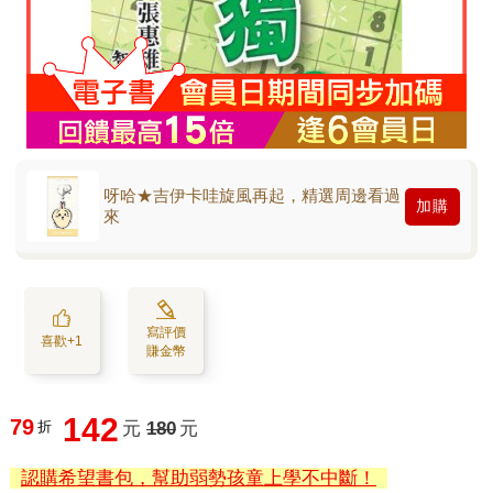
呀哈★吉伊卡哇旋風再起，精選周邊看過
加購
來
寫評價
喜歡+1
賺金幣
142
79
折
元
180
元
認購希望書包，幫助弱勢孩童上學不中斷！