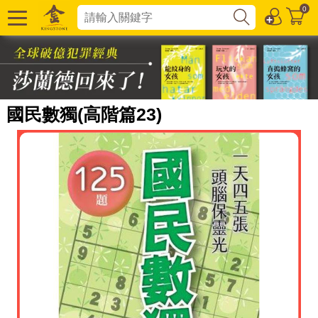
0
國民數獨(高階篇23)