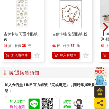
吉伊卡哇 可愛小貼紙-
吉伊卡哇 造型貼紙-粉
【KI
黃
列-
平煎
38
67
95
折
特價
元
96
折
特價
元
56
折
加入購物車
加入購物車
訂購/退換貨須知
加入金石堂 LINE 官方帳號『完成綁定』，隨時掌握出貨動
會
態：
員