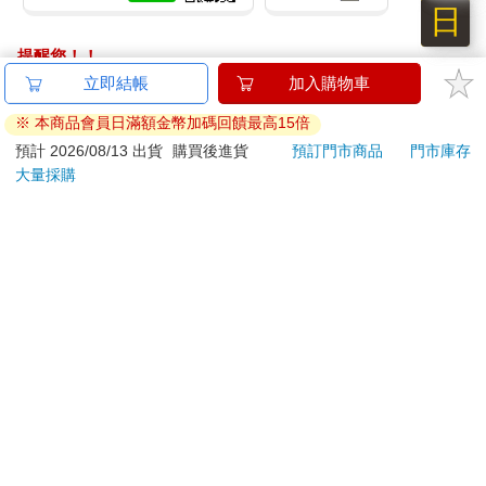
日
提醒您！！
金石堂及銀行均不會請您操作ATM! 如接獲電話要求您前往
立即結帳
加入購物車
ATM提款機，請不要聽從指示，以免受騙上當！
※ 本商品會員日滿額金幣加碼回饋最高15倍
退換貨須知：
預計 2026/08/13 出貨
購買後進貨
預訂門市商品
門市庫存
大量採購
**提醒您，鑑賞期不等於試用期，退回商品須為全新狀態**
依據「消費者保護法」第19條及行政院消費者保護處公告之
「通訊交易解除權合理例外情事適用準則」，以下商品購買
後，除商品本身有瑕疵外，將不提供7天的猶豫期：
易於腐敗、保存期限較短或解約時即將逾期。（如：生
鮮食品）
依消費者要求所為之客製化給付。（客製化商品）
報紙、期刊或雜誌。（含MOOK、外文雜誌）
經消費者拆封之影音商品或電腦軟體。
非以有形媒介提供之數位內容或一經提供即為完成之線
上服務，經消費者事先同意始提供。（如：電子書、電
子雜誌、下載版軟體、虛擬商品…等）