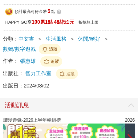
5
預計最高可得金幣
點
?
100累1點 4點抵1元
HAPPY GO享
折抵無上限
分類：
中文書
＞
生活風格
＞
休閒/嗜好
＞
數獨/數字遊戲
追蹤
作者：
張惠雄
追蹤
出版社：
智力工作室
追蹤
出版日：
2024/08/02
活動訊息
閱讀漫遊錄-2026上半年暢銷榜
2