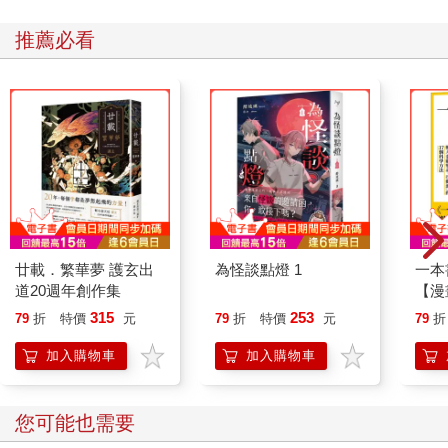
推薦必看
廿載．繁華夢 護玄出
為怪談點燈 1
一本
道20週年創作集
【漫
行動
315
253
79
折
特價
元
79
折
特價
元
79
折
開關
「行
加入購物車
加入購物車
學方
您可能也需要